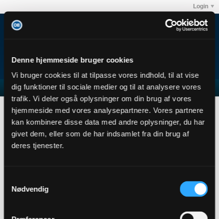
Login
Denne hjemmeside bruger cookies
Vi bruger cookies til at tilpasse vores indhold, til at vise
dig funktioner til sociale medier og til at analysere vores
trafik. Vi deler også oplysninger om din brug af vores
Stefanovich
hjemmeside med vores analysepartnere. Vores partnere
User Profile
kan kombinere disse data med andre oplysninger, du har
givet dem, eller som de har indsamlet fra din brug af
Stefanovich
deres tjenester.
Senior Member
Sidste handling: 12-06-2015, 19:33
Joined: 26-11-2013
Samtykkevalg
Location:
Nødvendig
Abonnementer
0
Subscribers
0