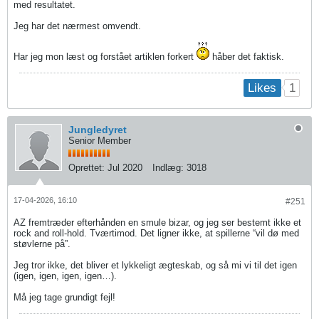
med resultatet.
Jeg har det nærmest omvendt.
Har jeg mon læst og forstået artiklen forkert
håber det faktisk.
1
Likes
Jungledyret
Senior Member
Oprettet:
Jul 2020
Indlæg:
3018
17-04-2026, 16:10
#251
AZ fremtræder efterhånden en smule bizar, og jeg ser bestemt ikke et
rock and roll-hold. Tværtimod. Det ligner ikke, at spillerne “vil dø med
støvlerne på”.
Jeg tror ikke, det bliver et lykkeligt ægteskab, og så mi vi til det igen
(igen, igen, igen, igen…).
Må jeg tage grundigt fejl!