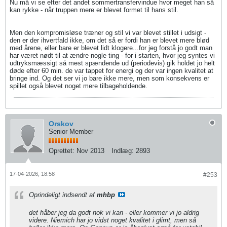
Nu må vi se efter det andet sommertransfervindue hvor meget han så
kan rykke - når truppen mere er blevet formet til hans stil.
Men den kompromisløse træner og stil vi var blevet stillet i udsigt -
den er der ihvertfald ikke, om det så er fordi han er blevet mere blød
med årene, eller bare er blevet lidt klogere...for jeg forstå jo godt man
har været nødt til at ændre nogle ting - for i starten, hvor jeg syntes vi
udtryksmæssigt så mest spændende ud (periodevis) gik holdet jo helt
døde efter 60 min. de var tappet for energi og der var ingen kvalitet at
bringe ind. Og det ser vi jo bare ikke mere, men som konsekvens er
spillet også blevet noget mere tilbageholdende.
Orskov
Senior Member
Oprettet:
Nov 2013
Indlæg:
2893
17-04-2026, 18:58
#253
Oprindeligt indsendt af
mhbp
det håber jeg da godt nok vi kan - eller kommer vi jo aldrig
videre. Niemich har jo vidst noget kvalitet i glimt, men så