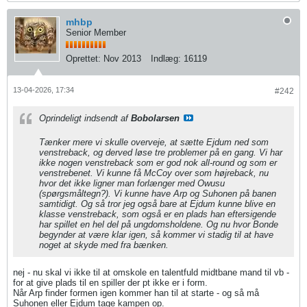
mhbp
Senior Member
Oprettet:
Nov 2013
Indlæg:
16119
13-04-2026, 17:34
#242
Oprindeligt indsendt af
Bobolarsen
Tænker mere vi skulle overveje, at sætte Ejdum ned som
venstreback, og derved løse tre problemer på en gang. Vi har
ikke nogen venstreback som er god nok all-round og som er
venstrebenet. Vi kunne få McCoy over som højreback, nu
hvor det ikke ligner man forlænger med Owusu
(spørgsmåltegn?). Vi kunne have Arp og Suhonen på banen
samtidigt. Og så tror jeg også bare at Ejdum kunne blive en
klasse venstreback, som også er en plads han eftersigende
har spillet en hel del på ungdomsholdene. Og nu hvor Bonde
begynder at være klar igen, så kommer vi stadig til at have
noget at skyde med fra bænken.
nej - nu skal vi ikke til at omskole en talentfuld midtbane mand til vb -
for at give plads til en spiller der pt ikke er i form.
Når Arp finder formen igen kommer han til at starte - og så må
Suhonen eller Ejdum tage kampen op.