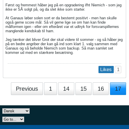
Først og fremmest håber jeg på en opgradering ifht Niemich - som jeg
ikke er SÅ solgt på, og da slet ikke som starter.
At Ganaus løber solen sort er da bestemt positivt - men han skulle
også gerne score mål. Så vil gerne lige se om han kan finde
målformen igen - eller om efteråret var et udtryk for forsvarspillernes
manglende kendskab til ham.
Jeg tænker det bliver Grot der skal videre til sommer - og så håber jeg
på en bedre angriber der kan gå ind som klart 1. valg sammen med
Ganaus og så beholde Niemich som backup. Så man samlet set
kommer ud med en stærkere besætning.
1
Likes
Previous
1
14
15
16
17