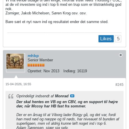
Vi må vende tilbage til den evige, hvornår viser Niels Thorborg / OSE,
at de vil investere sig ind i top 6 med en trup som er tilstrækkelig god
nok.
Zorniger, Jakob Michelsen, Søren Krog osv. osv.
Bare sæt et nyt navn ind og resultatet ender det samme sted.
5
Likes
mhbp
Senior Member
Oprettet:
Nov 2013
Indlæg:
16119
15-04-2026, 16:55
#245
Oprindeligt indsendt af
Monrad
Der skal hentes en VB og en CBV, og en support til højre
dør, når Mccoy har HB fast fra sommer.
Der er en årsag til at Viborg lader Bürgy gå, og det var, fordi
han med nød og næppe og til nøds, har niveauet til bunden af
superligaen, men vil aldrig kunne løft noget ind i top 6.
Adam Sørensen, siger sig selv.