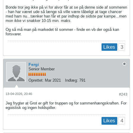
Bonde tror jeg ikke på vi for alvor får at se på denne side af sommeren
- han har været ude så længe så ville være tåbeligt at tage chancer
med ham nu...tænker han får et par indhop de sidste par kampe...men
mon ikke vi snakker 10-15 min. maks.
Og så må man på markedet til sommer - finde en vb der også kan
forsvarer.
3
Likes
Fergi
Senior Member
Oprettet:
Mar 2021
Indlæg:
791
13-04-2026, 20:46
#243
Jeg frygter at Grot er gift for truppen og for sammenhængskraften. For
egoistisk og ingen holdspiller.
4
Likes