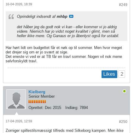
16-04-2026, 18:39
#249
Oprindeligt indsendt af
mhbp
det håber jeg da godt nok vi kan - eller kommer vi jo aldrig
videre. Niemich har jo vidst noget kvalitet i glimt, men så
heller ikke mere. Og Ganaus er jo åbenlyst også for ustabil.
Har hørt lidt om budgettet får et nøk op til sommer. Men hvor meget
det drejer sig om er jo svært at sige.
Det eneste vi ved er at TB får en travl sommer. Nogen vil nok mene
selvforskyldt travl.
2
Likes
Kielberg
Senior Member
Oprettet:
Dec 2015
Indlæg:
7894
17-04-2026, 12:59
#250
Zorniger spillestilsmæssigt tilfreds med Silkeborg kampen. Men ikke