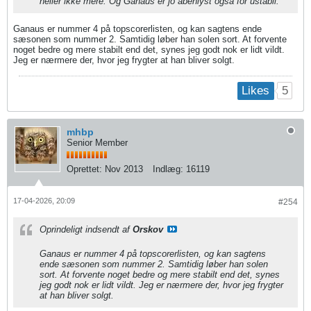
heller ikke mere. Og Ganaus er jo åbenlyst også for ustabil.
Ganaus er nummer 4 på topscorerlisten, og kan sagtens ende
sæsonen som nummer 2. Samtidig løber han solen sort. At forvente
noget bedre og mere stabilt end det, synes jeg godt nok er lidt vildt.
Jeg er nærmere der, hvor jeg frygter at han bliver solgt.
5
Likes
mhbp
Senior Member
Oprettet:
Nov 2013
Indlæg:
16119
17-04-2026, 20:09
#254
Oprindeligt indsendt af
Orskov
Ganaus er nummer 4 på topscorerlisten, og kan sagtens
ende sæsonen som nummer 2. Samtidig løber han solen
sort. At forvente noget bedre og mere stabilt end det, synes
jeg godt nok er lidt vildt. Jeg er nærmere der, hvor jeg frygter
at han bliver solgt.