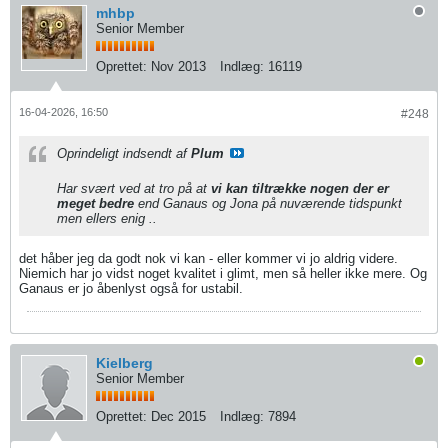
mhbp
Senior Member
Oprettet:
Nov 2013
Indlæg:
16119
16-04-2026, 16:50
#248
Oprindeligt indsendt af
Plum
Har svært ved at tro på at
vi kan tiltrække nogen der er
meget bedre
end Ganaus og Jona på nuværende tidspunkt
men ellers enig ..
det håber jeg da godt nok vi kan - eller kommer vi jo aldrig videre.
Niemich har jo vidst noget kvalitet i glimt, men så heller ikke mere. Og
Ganaus er jo åbenlyst også for ustabil.
Kielberg
Senior Member
Oprettet:
Dec 2015
Indlæg:
7894