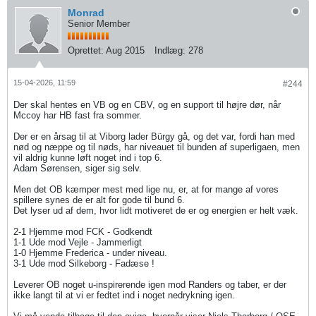
Monrad
Senior Member
Oprettet:
Aug 2015
Indlæg:
278
15-04-2026, 11:59
#244
Der skal hentes en VB og en CBV, og en support til højre dør, når
Mccoy har HB fast fra sommer.
Der er en årsag til at Viborg lader Bürgy gå, og det var, fordi han med
nød og næppe og til nøds, har niveauet til bunden af superligaen, men
vil aldrig kunne løft noget ind i top 6.
Adam Sørensen, siger sig selv.
Men det OB kæmper mest med lige nu, er, at for mange af vores
spillere synes de er alt for gode til bund 6.
Det lyser ud af dem, hvor lidt motiveret de er og energien er helt væk.
2-1 Hjemme mod FCK - Godkendt
1-1 Ude mod Vejle - Jammerligt
1-0 Hjemme Frederica - under niveau.
3-1 Ude mod Silkeborg - Fadæse !
Leverer OB noget u-inspirerende igen mod Randers og taber, er der
ikke langt til at vi er fedtet ind i noget nedrykning igen.