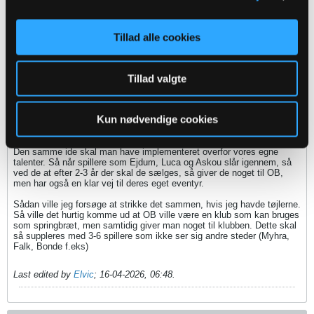
Har svært ved at tro på at vi kan tiltrække nogen der er
meget bedre end Ganaus og Jona på nuværende tidspunkt
Tillad alle cookies
men ellers enig ..
Sikker på man kan finde dem, og man kan gøre meget med den rigtige
Tillad valgte
kontrakt og plan.
Tænker man skal kigge på den model som Ståle benyttede i FCK, de
hentede en masse spiller med en klar aftale om de skulle sælges efter
Kun nødvendige cookies
1-3 år og det vigtigste i hele den plan var at de blev overholdt. Der er
selvfølgelig forskel på økonomien i deres model og den OB kan lave,
men det er ikke umuligt.
Den samme ide skal man have implementeret overfor vores egne
talenter. Så når spillere som Ejdum, Luca og Askou slår igennem, så
ved de at efter 2-3 år der skal de sælges, så giver de noget til OB,
men har også en klar vej til deres eget eventyr.
Sådan ville jeg forsøge at strikke det sammen, hvis jeg havde tøjlerne.
Så ville det hurtig komme ud at OB ville være en klub som kan bruges
som springbræt, men samtidig giver man noget til klubben. Dette skal
så suppleres med 3-6 spillere som ikke ser sig andre steder (Myhra,
Falk, Bonde f.eks)
Last edited by
Elvic
;
16-04-2026, 06:48
.