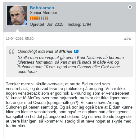
Bobolarsen
Senior Member
Oprettet:
Jan 2015
Indlæg:
1794
13-04-2026, 05:50
#241
Oprindeligt indsendt af
Mfriise
Skulle man overveje at gå over i Kent Nielsens så berømte
juletræes formation, så kan man få plads til både Arp og
Suhonen som 10’ere, og så med Ganaus eller Grot alene
oppe foran
Tænker mere vi skulle overveje, at sætte Ejdum ned som
venstreback, og derved løse tre problemer på en gang. Vi har ikke
nogen venstreback som er god nok all-round og som er venstrebenet.
Vi kunne få McCoy over som højreback, nu hvor det ikke ligner man
forlænger med Owusu (spørgsmåltegn?). Vi kunne have Arp og
Suhonen på banen samtidigt. Og så tror jeg også bare at Ejdum kunne
blive en klasse venstreback, som også er en plads han eftersigende
har spillet en hel del på ungdomsholdene. Og nu hvor Bonde begynder
at være klar igen, så kommer vi stadig til at have noget at skyde med
fra bænken.