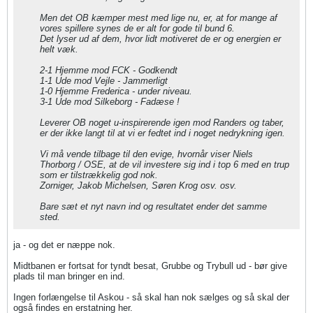
Men det OB kæmper mest med lige nu, er, at for mange af
vores spillere synes de er alt for gode til bund 6.
Det lyser ud af dem, hvor lidt motiveret de er og energien er
helt væk.
2-1 Hjemme mod FCK - Godkendt
1-1 Ude mod Vejle - Jammerligt
1-0 Hjemme Frederica - under niveau.
3-1 Ude mod Silkeborg - Fadæse !
Leverer OB noget u-inspirerende igen mod Randers og taber,
er der ikke langt til at vi er fedtet ind i noget nedrykning igen.
Vi må vende tilbage til den evige, hvornår viser Niels
Thorborg / OSE, at de vil investere sig ind i top 6 med en trup
som er tilstrækkelig god nok.
Zorniger, Jakob Michelsen, Søren Krog osv. osv.
Bare sæt et nyt navn ind og resultatet ender det samme
sted.
ja - og det er næppe nok.
Midtbanen er fortsat for tyndt besat, Grubbe og Trybull ud - bør give
plads til man bringer en ind.
Ingen forlængelse til Askou - så skal han nok sælges og så skal der
også findes en erstatning her.