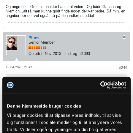
Og angrebet...Grot - mon ikke han skal videre. Og både Ganaus og
Niemich...altså man kunne godt finde noget der var bedre. Så min. en
angriber bør der vel også stå på den indkøbsseddel
Plum
Senior Member
Oprettet:
Nov 2013
Indlæg:
31093
15-04-2026, 21:43
#246
Oprindeligt indsendt af
mhbp
ja - og det er næppe nok.
Midtbanen er fortsat for tyndt besat, Grubbe og Trybull ud -
bør give plads til man bringer en ind.
Denne hjemmeside bruger cookies
Ingen forlængelse til Askou - så skal han nok sælges og så
Vi bruger cookies til at tilpasse vores indhold, til at vise
skal der også findes en erstatning her.
dig funktioner til sociale medier og til at analysere vores
Og angrebet...Grot - mon ikke han skal videre. Og både
trafik. Vi deler også oplysninger om din brug af vores
Ganaus og Niemich...altså man kunne godt finde noget der