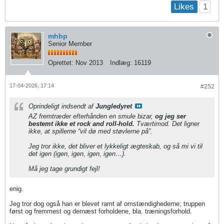
1
Likes
mhbp
Senior Member
Oprettet:
Nov 2013
Indlæg:
16119
17-04-2026, 17:14
#252
Oprindeligt indsendt af
Jungledyret
AZ fremtræder efterhånden en smule bizar,
og jeg ser
bestemt ikke et rock and roll-hold.
Tværtimod. Det ligner
ikke, at spillerne “vil dø med støvlerne på”.
Jeg tror ikke, det bliver et lykkeligt ægteskab, og så mi vi til
det igen (igen, igen, igen, igen…).
Må jeg tage grundigt fejl!
enig.
Jeg tror dog også han er blevet ramt af omstændighederne; truppen
først og fremmest og dernæst forholdene, bla. træningsforhold.