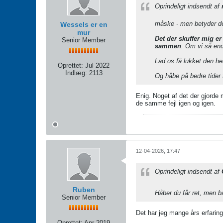
Oprindeligt indsendt af
måske - men betyder det
Wessels er en
mur
Det der skuffer mig er
Senior Member
sammen
. Om vi så ende
Lad os få lukket den he
Oprettet:
Jul 2022
Indlæg:
2113
Og håbe på bedre tider
Enig. Noget af det der gjorde
de samme fejl igen og igen.
12-04-2026, 17:47
Oprindeligt indsendt af
Ruben
Håber du får ret, men ba
Senior Member
Det har jeg mange års erfarin
Oprettet:
Apr 2019