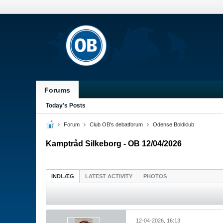
Forums
Today's Posts
Forum
Club OB's debatforum
Odense Boldklub
Kamptråd Silkeborg - OB 12/04/2026
INDLÆG
LATEST ACTIVITY
PHOTOS
12-04-2026, 16:13