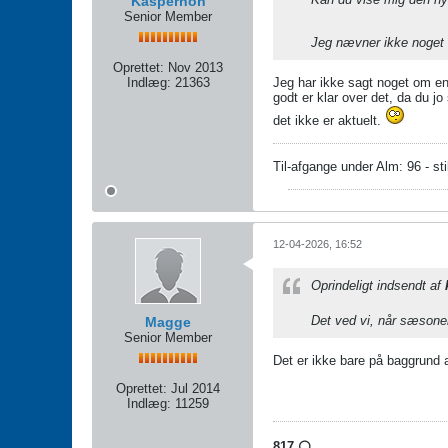
Kaspernon
Senior Member
Jeg nævner ikke noget o
Oprettet:
Nov 2013
Indlæg:
21363
Jeg har ikke sagt noget om en 
godt er klar over det, da du j
det ikke er aktuelt.
Til-afgange under Alm: 96 - sti
12-04-2026, 16:52
Oprindeligt indsendt af
Det ved vi, når sæsonen
Magge
Senior Member
Det er ikke bare på baggrund 
Oprettet:
Jul 2014
Indlæg:
11259
817 ⚪️