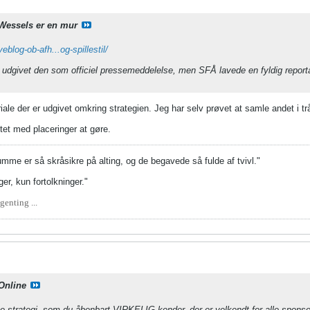
Wessels er en mur
eblog-ob-afh...og-spillestil/
udgivet den som officiel pressemeddelelse, men SFÅ lavede en fyldig reportag
iale der er udgivet omkring strategien. Jeg har selv prøvet at samle andet i 
tet med placeringer at gøre.
umme er så skråsikre på alting, og de begavede så fulde af tvivl."
er, kun fortolkninger."
genting ...
Online
 strategi, som du åbenbart VIRKELIG kender, der er velkendt for alle sponso