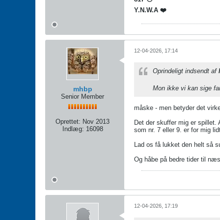
Y.N.W.A ❤️
12-04-2026, 17:14
Oprindeligt indsendt af
Mon ikke vi kan sige fa
mhbp
Senior Member
måske - men betyder det virkel
Oprettet:
Nov 2013
Det der skuffer mig er spillet
Indlæg:
16098
som nr. 7 eller 9. er for mig li
Lad os få lukket den helt så s
Og håbe på bedre tider til næ
12-04-2026, 17:19