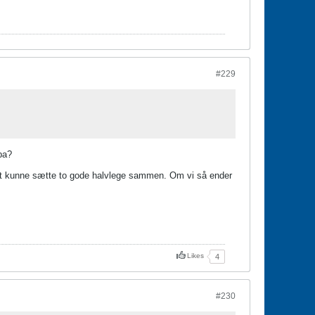
#229
pa?
kke at kunne sætte to gode halvlege sammen. Om vi så ender
Likes
4
#230