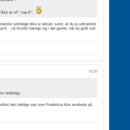
ke at vil" i top-6"...
 største selvfølge ikke er aktuel, samt, at du jo udmærket
top-6... så hvorfor hænge sig i det gamle, når du godt ved
#228
ens nederlag.
ilket den heldige sejr over Fredericia ikke ændrede på.