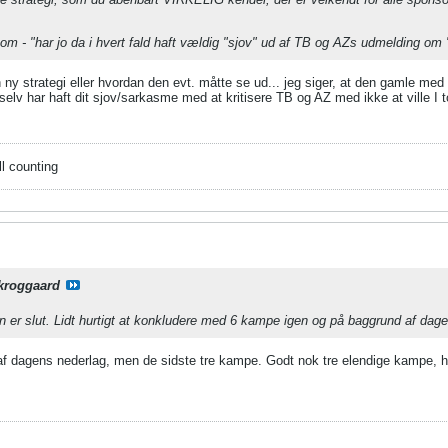
m - "har jo da i hvert fald haft vældig "sjov" ud af TB og AZs udmelding om "ik
ny strategi eller hvordan den evt. måtte se ud... jeg siger, at den gamle med
o selv har haft dit sjov/sarkasme med at kritisere TB og AZ med ikke at ville I 
ll counting
kroggaard
 er slut. Lidt hurtigt at konkludere med 6 kampe igen og på baggrund af dag
af dagens nederlag, men de sidste tre kampe. Godt nok tre elendige kampe, hv