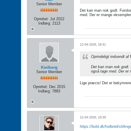
Senior Member
Det kan man nok godt. Forskel
med. Der er mange eksempler. A
Oprettet:
Jul 2022
Indlæg:
2113
12-04-2026, 18:41
Oprindeligt indsendt af
Det kan man nok godt. F
Kielberg
også tage med. Der er m
Senior Member
Lige præcis! Det er bekymrende
Oprettet:
Dec 2015
Indlæg:
7883
12-04-2026, 19:39
https://bold.dk/fodbold/stilling