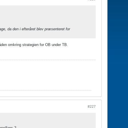
e, da den i efteråret blev præsenteret for
tråden omkring strategien for OB under TB.
#227
rer/fans ?