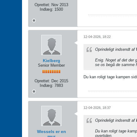
Oprettet:
Nov 2013
Indlæg:
1500
12-04-2026, 18:22
Oprindeligt indsendt af
Enig. Noget af det der 
Kielberg
se os begå de samme fe
Senior Member
Du kan roligt tage kampen sids
Oprettet:
Dec 2015
Indlæg:
7883
12-04-2026, 18:37
Oprindeligt indsendt af
Du kan roligt tage kamp
Wessels er en
overtiden.
mur