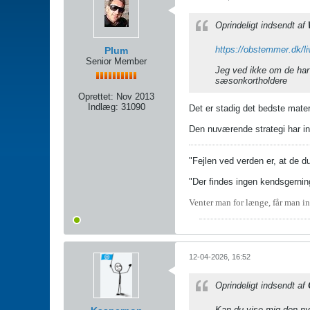
Oprindeligt indsendt af
https://obstemmer.dk/liv
Plum
Senior Member
Jeg ved ikke om de har 
sæsonkortholdere
Oprettet:
Nov 2013
Indlæg:
31090
Det er stadig det bedste mater
Den nuværende strategi har in
"Fejlen ved verden er, at de d
"Der findes ingen kendsgerning
Venter man for længe, får man in
12-04-2026, 16:52
Oprindeligt indsendt af
Kan du vise mig den nye