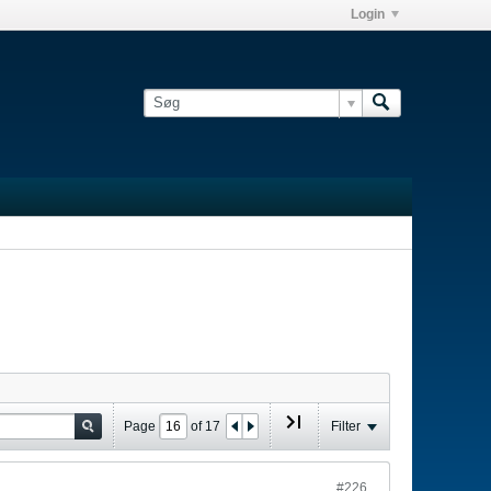
Login
Page
of
17
Filter
#226