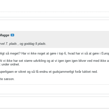
Magge
rvel 7. plads , og goddag 9.plads.
igt så meget? Har vi ikke noget at gøre i top 6, hvad har vi så at gøre i Euro
. At vi ikke har set større udvikling og at vi igen igen igen bliver ved med i
dt under ordnet.
uperligaen er sikret og så få endnu et gudsjammerligt forår lukket ned.
ste sæson.