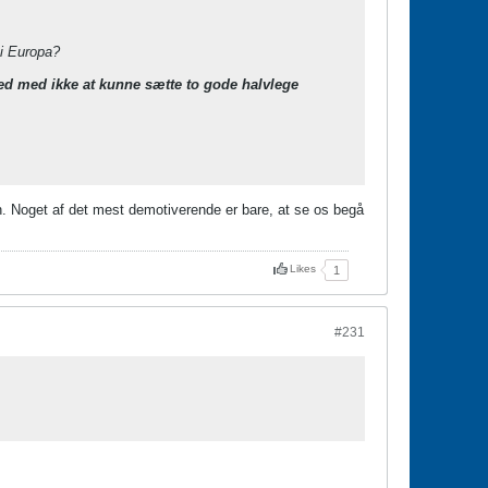
 i Europa?
r ved med ikke at kunne sætte to gode halvlege
n. Noget af det mest demotiverende er bare, at se os begå
Likes
1
#231