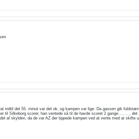
usen
 indtil det 55. minut var det ok, og kampen var lige. Da gassen gik fuldstæn
r til Silkeborg scorer, han ventede så til de havde scoret 2 gange........., d
 del af skylden, da de var AZ der tippede kampen ved at vente med at skifte u