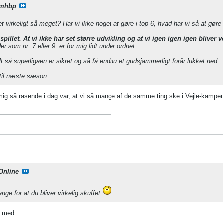
mhbp
 virkeligt så meget? Har vi ikke noget at gøre i top 6, hvad har vi så at gøre
 spillet. At vi ikke har set større udvikling og at vi igen igen igen blive
r som nr. 7 eller 9. er for mig lidt under ordnet.
lt så superligaen er sikret og så få endnu et gudsjammerligt forår lukket ned.
 til næste sæson.
 mig så rasende i dag var, at vi så mange af de samme ting ske i Vejle-kampe
Online
nge for at du bliver virkelig skuffet
g med