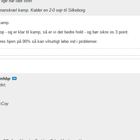
lige har tabt stort.
ananskræl kamp. Kalder en 2-0 sejr til Silkeborg.
 kamp.
p - og er klar til kamp, så er vi det bedre hold - og bør sikre os 3 point.
res hjem på 90% så kan vihurtigt løbe ind i problemer.
mhbp
dst;
cCoy