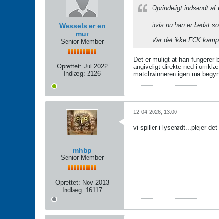
Oprindeligt indsendt af
hvis nu han er bedst s
Wessels er en
mur
Var det ikke FCK kampe
Senior Member
Det er muligt at han fungerer b
Oprettet:
Jul 2022
angiveligt direkte ned i omklæ
Indlæg:
2126
matchwinneren igen må begy
12-04-2026, 13:00
vi spiller i lyserødt...plejer d
mhbp
Senior Member
Oprettet:
Nov 2013
Indlæg:
16117