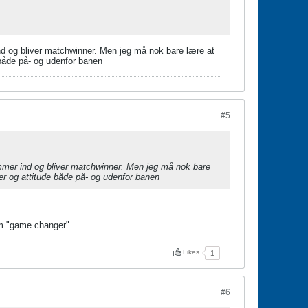
nd og bliver matchwinner. Men jeg må nok bare lære at
 både på- og udenfor banen
#5
ommer ind og bliver matchwinner. Men jeg må nok bare
er og attitude både på- og udenfor banen
om "game changer"
Likes
1
#6