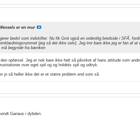
Wessels er en mur
gerer bedst som indskifter. Nu fik Grot også en ordentlig bredside i SFÅ, fordi
i omklædningsrummet (jeg så det ikke selv). Jeg tror bare ikke jeg er fan af at
n må begynde fra bænken
den opførsel. Jeg er nok bare ikke helt så påvirket af hans attitude som andr
ustrationer over eget spil og og holdets spil og udtryk.
r jo så heller ikke det er et større problem end som så.
 sendt Ganaus i dybden.