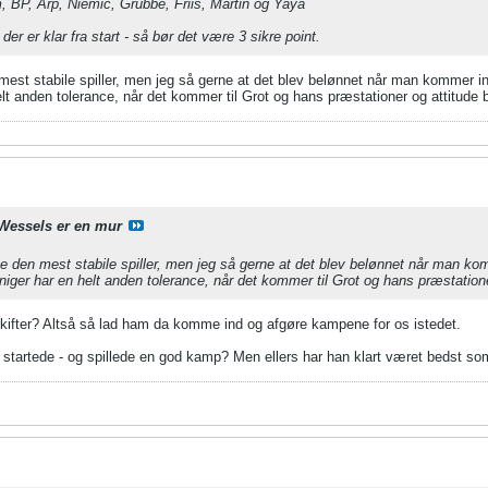
BP, Arp, Niemic, Grubbe, Friis, Martin og Yaya
der er klar fra start - så bør det være 3 sikre point.
mest stabile spiller, men jeg så gerne at det blev belønnet når man kommer i
elt anden tolerance, når det kommer til Grot og hans præstationer og attitude
Wessels er en mur
e den mest stabile spiller, men jeg så gerne at det blev belønnet når man k
niger har en helt anden tolerance, når det kommer til Grot og hans præstation
kifter? Altså så lad ham da komme ind og afgøre kampene for os istedet.
startede - og spillede en god kamp? Men ellers har han klart været bedst s