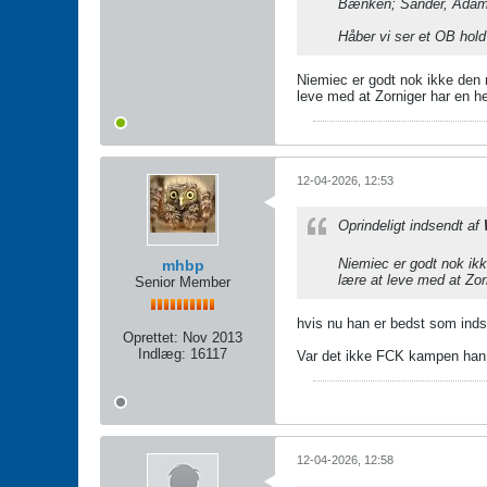
Bænken; Sander, Adam, 
Håber vi ser et OB hold 
Niemiec er godt nok ikke den 
leve med at Zorniger har en h
12-04-2026, 12:53
Oprindeligt indsendt af
Niemiec er godt nok ikk
mhbp
lære at leve med at Zor
Senior Member
hvis nu han er bedst som inds
Oprettet:
Nov 2013
Indlæg:
16117
Var det ikke FCK kampen han 
12-04-2026, 12:58