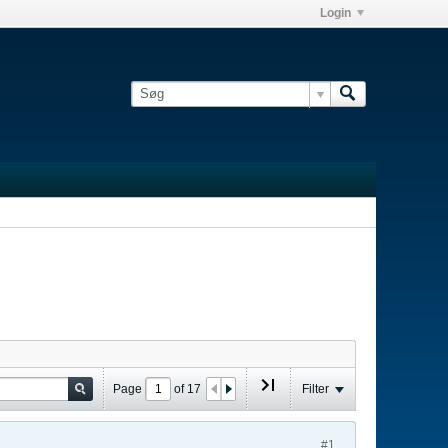
Login
Page
of
17
Filter
#1