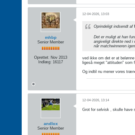
12-04-2026, 13:03
Oprindeligt indsendt af
Det er muligt at han fun
mhbp
angiveligt direkte ned 
Senior Member
når matchwinneren ige
Oprettet:
Nov 2013
ved ikke om det er at belønne 
Indlæg:
16117
ligeså meget "attituden" som fr
Og indtil nu mener vores træne
12-04-2026, 13:14
Grot for selvisk , skulle have
andlox
Senior Member