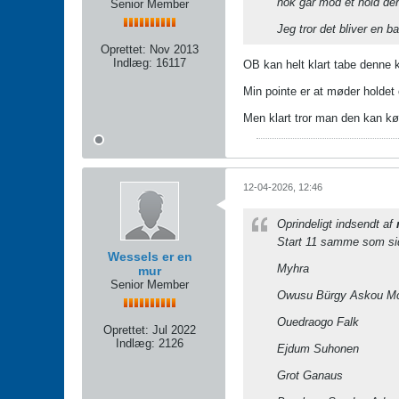
nok går mod et hold der 
Senior Member
Jeg tror det bliver en b
Oprettet:
Nov 2013
Indlæg:
16117
OB kan helt klart tabe denne
Min pointe er at møder holdet o
Men klart tror man den kan kø
12-04-2026, 12:46
Oprindeligt indsendt af
Start 11 samme som si
Wessels er en
Myhra
mur
Senior Member
Owusu Bürgy Askou M
Ouedraogo Falk
Oprettet:
Jul 2022
Indlæg:
2126
Ejdum Suhonen
Grot Ganaus