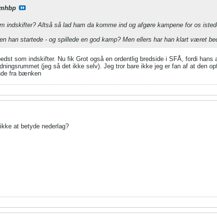
mhbp
om indskifter? Altså så lad ham da komme ind og afgøre kampene for os isted
n han startede - og spillede en god kamp? Men ellers har han klart været b
edst som indskifter. Nu fik Grot også en ordentlig bredside i SFÅ, fordi hans a
dningsrummet (jeg så det ikke selv). Jeg tror bare ikke jeg er fan af at den o
nde fra bænken
et ikke at betyde nederlag?