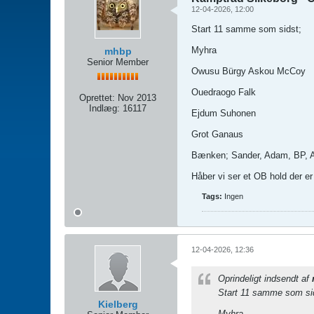
12-04-2026, 12:00
Start 11 samme som sidst;
Myhra
mhbp
Senior Member
Owusu Bürgy Askou McCoy
Ouedraogo Falk
Oprettet:
Nov 2013
Indlæg:
16117
Ejdum Suhonen
Grot Ganaus
Bænken; Sander, Adam, BP, Ar
Håber vi ser et OB hold der er 
Tags:
Ingen
12-04-2026, 12:36
Oprindeligt indsendt af
Start 11 samme som si
Kielberg
Myhra