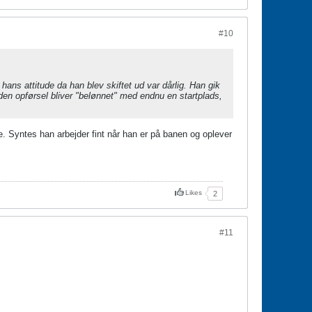
#10
 hans attitude da han blev skiftet ud var dårlig. Han gik
 den opførsel bliver "belønnet" med endnu en startplads,
e. Syntes han arbejder fint når han er på banen og oplever
Likes
2
#11