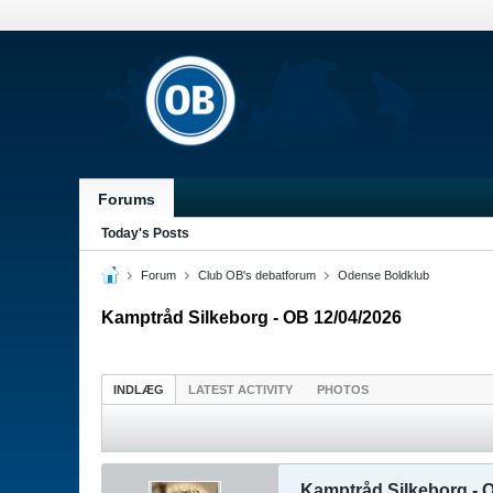
Forums
Today's Posts
Forum
Club OB's debatforum
Odense Boldklub
Kamptråd Silkeborg - OB 12/04/2026
INDLÆG
LATEST ACTIVITY
PHOTOS
Kamptråd Silkeborg - 