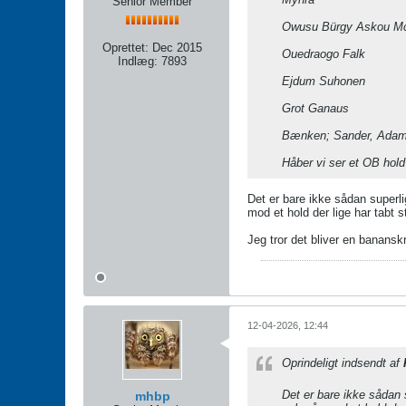
Senior Member
Owusu Bürgy Askou M
Oprettet:
Dec 2015
Ouedraogo Falk
Indlæg:
7893
Ejdum Suhonen
Grot Ganaus
Bænken; Sander, Adam, 
Håber vi ser et OB hold 
Det er bare ikke sådan superli
mod et hold der lige har tabt st
Jeg tror det bliver en banansk
12-04-2026, 12:44
Oprindeligt indsendt af
Det er bare ikke sådan 
mhbp