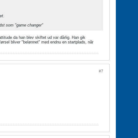
et.
edst som "game changer"
ttitude da han blev skiftet ud var dårlig. Han gik
pførsel bliver "belønnet" med endnu en startplads, når
#7