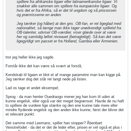
spillere fra afrikanske ligaer eller latinamerikanske ligaer. Vi
snakker alle sammen om spillere fra europæiske ligaer. Og
hvis det er fra Afrika, så er det til ungdom og så processen
og præmisserne en anden.
Jeg tænker (og håber) at den gns. OB-fan, er ret ligeglad med
nationalitet, så længe man ikke tager unødvendigt spilletid fra
OB-talenter, udviser OB-værdier, viser glæde over at være
her og samtidig løftet niveauet (betragteligt). Så kan det være
ligegyldigt om passet er fra Holland, Gambia eller Armenien.
tror jeg heller ikke jeg sagde.
Forstår ikke det kan være så svært at forstå;
Kendskab til ligaen er blot et af mange parametre man kan kigge på.
Jeg tænker dog det står ret langt nede på listen.
Lad os tage et andet eksempel;
Sprog - da man henter Ouedraogo mener jeg han kom til uden at
kunne engelsk, eller også var det meget begrænset. Havde de nu haft
to spillere de vurdere lige stærke og den ene kunne tale mere eller
mindre flydende engelsk og den anden ikke kunne, først der bliver det
et relevant punkt.
Det samme med Leemans; spiller han stopper? Åbenbart.
Venstrefodet - da det er det de leder efter, prisen er vel også et plus i