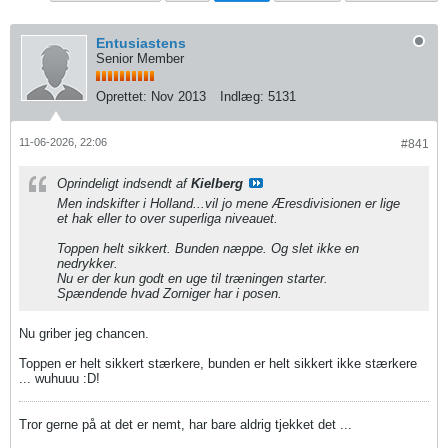
Entusiastens
Senior Member
Oprettet:
Nov 2013
Indlæg:
5131
11-06-2026, 22:06
#841
Oprindeligt indsendt af
Kielberg
Men indskifter i Holland...vil jo mene Æresdivisionen er lige
et hak eller to over superliga niveauet.
Toppen helt sikkert. Bunden næppe. Og slet ikke en
nedrykker.
Nu er der kun godt en uge til træningen starter.
Spændende hvad Zorniger har i posen.
Nu griber jeg chancen.
Toppen er helt sikkert stærkere, bunden er helt sikkert ikke stærkere
... wuhuuu :D!
Tror gerne på at det er nemt, har bare aldrig tjekket det ...