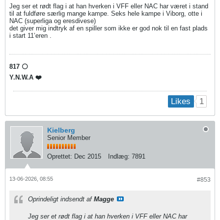
Jeg ser et rødt flag i at han hverken i VFF eller NAC har været i stand
til at fuldføre særlig mange kampe. Seks hele kampe i Viborg, otte i
NAC (superliga og eresdivese)
det giver mig indtryk af en spiller som ikke er god nok til en fast plads
i start 11’eren .
817 ⚪️
Y.N.W.A ❤️
1
Likes
Kielberg
Senior Member
Oprettet:
Dec 2015
Indlæg:
7891
13-06-2026, 08:55
#853
Oprindeligt indsendt af
Magge
Jeg ser et rødt flag i at han hverken i VFF eller NAC har