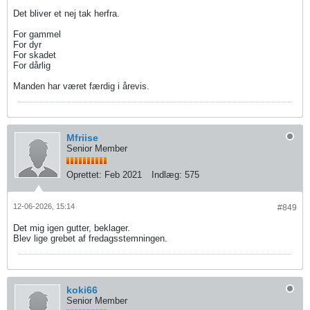
Det bliver et nej tak herfra.
For gammel
For dyr
For skadet
For dårlig
Manden har været færdig i årevis.
Mfriise
Senior Member
Oprettet:
Feb 2021
Indlæg:
575
12-06-2026, 15:14
#849
Det mig igen gutter, beklager.
Blev lige grebet af fredagsstemningen.
koki66
Senior Member