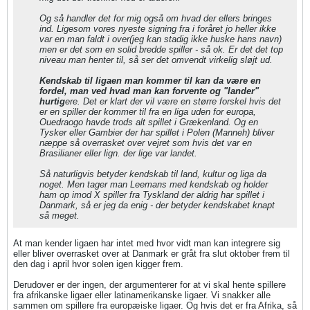
Og så handler det for mig også om hvad der ellers bringes
ind. Ligesom vores nyeste signing fra i foråret jo heller ikke
var en man faldt i over(jeg kan stadig ikke huske hans navn)
men er det som en solid bredde spiller - så ok. Er det det top
niveau man henter til, så ser det omvendt virkelig sløjt ud.
Kendskab til ligaen man kommer til kan da være en
fordel, man ved hvad man kan forvente og "lander"
hurtig
ere. Det er klart der vil være en større forskel hvis det
er en spiller der kommer til fra en liga uden for europa,
Ouedraogo havde trods alt spillet i Grækenland. Og en
Tysker eller Gambier der har spillet i Polen (Manneh) bliver
næppe så overrasket over vejret som hvis det var en
Brasilianer eller lign. der lige var landet.
Så naturligvis betyder kendskab til land, kultur og liga da
noget. Men tager man Leemans med kendskab og holder
ham op imod X spiller fra Tyskland der aldrig har spillet i
Danmark, så er jeg da enig - der betyder kendskabet knapt
så meget.
At man kender ligaen har intet med hvor vidt man kan integrere sig
eller bliver overrasket over at Danmark er gråt fra slut oktober frem til
den dag i april hvor solen igen kigger frem.
Derudover er der ingen, der argumenterer for at vi skal hente spillere
fra afrikanske ligaer eller latinamerikanske ligaer. Vi snakker alle
sammen om spillere fra europæiske ligaer. Og hvis det er fra Afrika, så