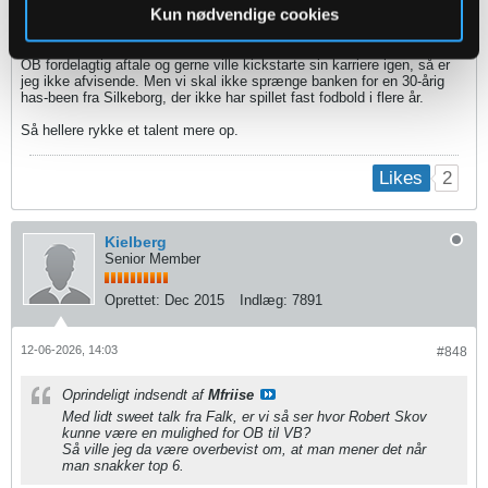
Kun nødvendige cookies
Robert Skov har ikke været på et ordentligt og stabilt niveau i årevis.
I en eller anden hypotetisk verden, hvor Robert Skov kom ind på en for
OB fordelagtig aftale og gerne ville kickstarte sin karriere igen, så er
jeg ikke afvisende. Men vi skal ikke sprænge banken for en 30-årig
has-been fra Silkeborg, der ikke har spillet fast fodbold i flere år.
Så hellere rykke et talent mere op.
2
Likes
Kielberg
Senior Member
Oprettet:
Dec 2015
Indlæg:
7891
12-06-2026, 14:03
#848
Oprindeligt indsendt af
Mfriise
Med lidt sweet talk fra Falk, er vi så ser hvor Robert Skov
kunne være en mulighed for OB til VB?
Så ville jeg da være overbevist om, at man mener det når
man snakker top 6.