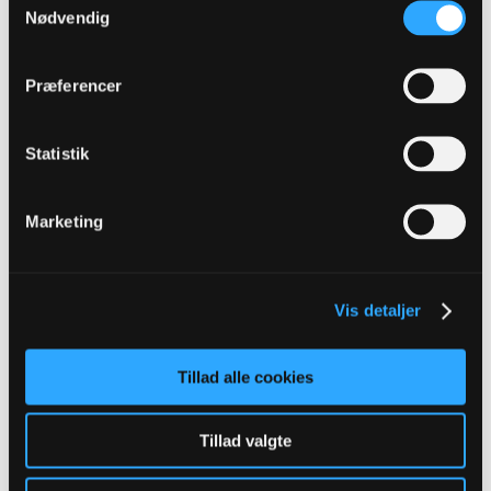
Nødvendig
Oprettet:
Jun 2014
Indlæg:
6914
12-06-2026, 12:51
#846
Præferencer
Oprindeligt indsendt af
sinus
Statistik
Det er ikke nok. Han ved godt, han ikke skal til OB.
Klubben vil heller ikke betale de lønkroner, han forlanger. Der
skal betales transfer til Union Berlin. Det bliver Østerbro for
ham.
Marketing
Desuden har han jo desværre også en vild skadeshistorik !
https://www.transfermarkt.com/robert...spieler/270393
Vis detaljer
Christian89
Tillad alle cookies
Senior Member
Oprettet:
Nov 2013
Indlæg:
2495
Tillad valgte
12-06-2026, 13:00
#847