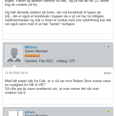
bogen. Farten og alderen trækker så ned...og så har de vel 117 andre
ting de vurdere ud fra.
Og helt dernede nederst på listen, der må kendskab til ligaen da
stå...der er også et kendskab i truppen da vi pt vel har tre tidligere
holdkammerater og står vi foran et vindue med stor udskiftning kan det
vel også være med til at han "lander" hurtigere.
Mfriise
Senior Member
Oprettet:
Feb 2021
Indlæg:
575
12-06-2026, 09:31
#844
Med lidt sweet talk fra Falk, er vi så ser hvor Robert Skov kunne være
en mulighed for OB til VB?
Så ville jeg da være overbevist om, at man mener det når man
snakker top 6.
sinus
Senior Member