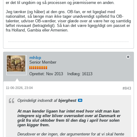
er det til ungdom og så processen og præmisserne en anden.
Jeg tænker (og håber) at den gns. OB-fan, er ret ligeglad med
nationalitet, så længe man ikke tager unødvendigt spilletid fra OB-
talenter, udviser OB-værdier, viser glæde over at være her og samtidig
løftet niveauet (betragteligt). Så kan det være ligegyldigt om passet er
fra Holland, Gambia eller Armenien.
mhbp
Senior Member
Oprettet:
Nov 2013
Indlæg:
16113
11-06-2026, 23:04
#843
Oprindeligt indsendt af
bjerghest
At man kender ligaen har intet med hvor vidt man kan
integrere sig eller bliver overrasket over at Danmark er
gråt fra slut oktober frem til den dag i april hvor solen
igen kigger frem.
Derudover er der ingen, der argumenterer for at vi skal hente