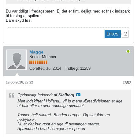
Du var tidligt i fredagsbaren. Ej det er fint, dejligt med et frisk indspark
til forslag af spillere.
Bare skyd løs.
2
Likes
Magge
Senior Member
Oprettet:
Jul 2014
Indlæg:
11259
12-06-2026, 22:22
#852
Oprindeligt indsendt af
Kielberg
Men indskifter i Holland...vil jo mene Æresdivisionen er lige
et hak eller to over superliga niveauet.
Toppen helt sikkert. Bunden næppe. Og slet ikke en
nedrykker.
Nu er der kun godt en uge til træningen starter.
Spændende hvad Zorniger har i posen.