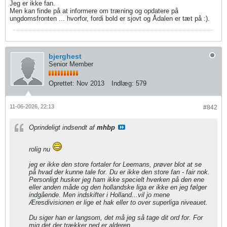
Jeg er ikke fan.
Men kan finde på at informere om træning og opdatere på
ungdomsfronten ... hvorfor, fordi bold er sjovt og Ådalen er tæt på :).
bjerghest
Senior Member
Oprettet:
Nov 2013
Indlæg:
579
11-06-2026, 22:13
#842
Oprindeligt indsendt af
mhbp
rolig nu
jeg er ikke den store fortaler for Leemans, prøver blot at se
på hvad der kunne tale for. Du er ikke den store fan - fair nok.
Personligt husker jeg ham ikke specielt hverken på den ene
eller anden måde og den hollandske liga er ikke en jeg følger
indgående. Men indskifter i Holland...vil jo mene
Æresdivisionen er lige et hak eller to over superliga niveauet.
Du siger han er langsom, det må jeg så tage dit ord for. For
mig det der trækker ned er alderen.