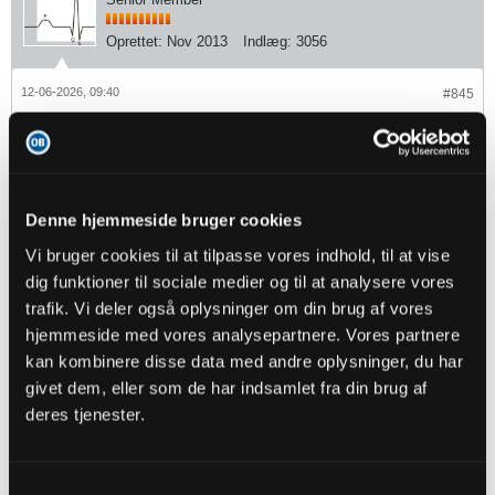
Oprettet:
Nov 2013
Indlæg:
3056
12-06-2026, 09:40
#845
Oprindeligt indsendt af
Mfriise
Med lidt sweet talk fra Falk, er vi så ser hvor Robert Skov
kunne være en mulighed for OB til VB?
Så ville jeg da være overbevist om, at man mener det når
man snakker top 6.
Denne hjemmeside bruger cookies
Det er ikke nok. Han ved godt, han ikke skal til OB.
Vi bruger cookies til at tilpasse vores indhold, til at vise
Klubben vil heller ikke betale de lønkroner, han forlanger. Der skal
dig funktioner til sociale medier og til at analysere vores
betales transfer til Union Berlin. Det bliver Østerbro for ham.
trafik. Vi deler også oplysninger om din brug af vores
Last edited by
sinus
;
12-06-2026, 09:44
.
hjemmeside med vores analysepartnere. Vores partnere
kan kombinere disse data med andre oplysninger, du har
OB. På behørig afstand af egne ambitioner.
givet dem, eller som de har indsamlet fra din brug af
deres tjenester.
Online
Senior Member
Samtykkevalg