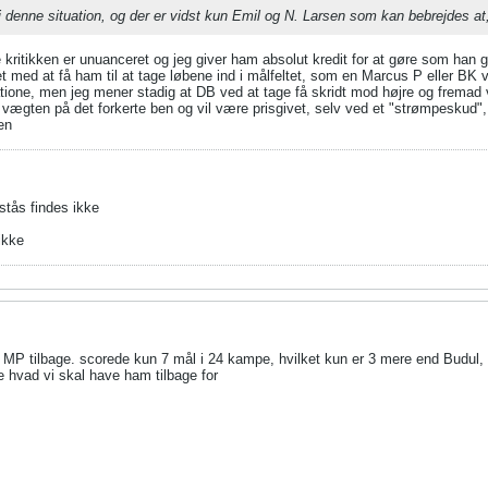
 denne situation, og der er vidst kun Emil og N. Larsen som kan bebrejdes at,
 kritikken er unuanceret og jeg giver ham absolut kredit for at gøre som han g
ed at få ham til at tage løbene ind i målfeltet, som en Marcus P eller BK ville
uatione, men jeg mener stadig at DB ved at tage få skridt mod højre og fremad
ægten på det forkerte ben og vil være prisgivet, selv ved et "strømpeskud
en
stås findes ikke
ikke
ve MP tilbage. scorede kun 7 mål i 24 kampe, hvilket kun er 3 mere end Budul,
e hvad vi skal have ham tilbage for