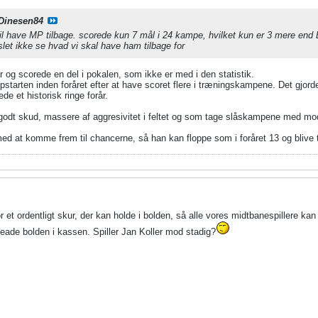
Dinesen84
 vil have MP tilbage. scorede kun 7 mål i 24 kampe, hvilket kun er 3 mere end
slet ikke se hvad vi skal have ham tilbage for
år og scorede en del i pokalen, som ikke er med i den statistik.
starten inden foråret efter at have scoret flere i træningskampene. Det gjord
de et historisk ringe forår.
dt skud, massere af aggresivitet i feltet og som tage slåskampene med modsta
med at komme frem til chancerne, så han kan floppe som i foråret 13 og blive
or et ordentligt skur, der kan holde i bolden, så alle vores midtbanespillere 
eade bolden i kassen. Spiller Jan Koller mod stadig?