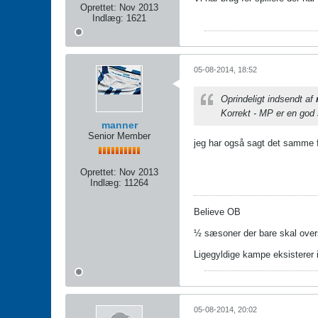
Oprettet:
Nov 2013
Indlæg:
1621
05-08-2014, 18:52
Oprindeligt indsendt af
Korrekt - MP er en god 
manner
Senior Member
jeg har også sagt det samme f
Oprettet:
Nov 2013
Indlæg:
11264
Believe OB
½ sæsoner der bare skal over
Ligegyldige kampe eksisterer 
05-08-2014, 20:02