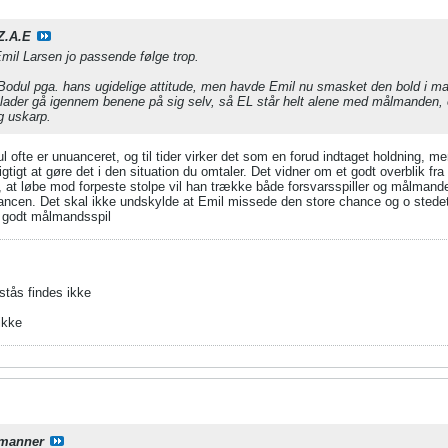
Z.A.E
il Larsen jo passende følge trop.
 Bodul pga. hans ugidelige attitude, men havde Emil nu smasket den bold i m
 lader gå igennem benene på sig selv, så EL står helt alene med målmanden, er
ig uskarp.
dul ofte er unuanceret, og til tider virker det som en forud indtaget holdning, m
t rigtigt at gøre det i den situation du omtaler. Det vidner om et godt overblik
re, at løbe mod forpeste stolpe vil han trække både forsvarsspiller og målman
cen. Det skal ikke undskylde at Emil missede den store chance og o stedet f
r godt målmandsspil
stås findes ikke
ikke
manner