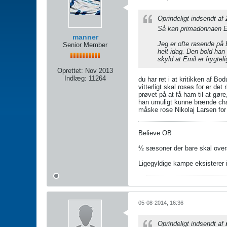
Oprindeligt indsendt af
Så kan primadonnaen Em
manner
Jeg er ofte rasende på
Senior Member
helt idag. Den bold han
skyld at Emil er frygtel
Oprettet:
Nov 2013
Indlæg:
11264
du har ret i at kritikken af Bo
vitterligt skal roses for er de
prøvet på at få ham til at gø
han umuligt kunne brænde chan
måske rose Nikolaj Larsen fo
Believe OB
½ sæsoner der bare skal over
Ligegyldige kampe eksisterer 
05-08-2014, 16:36
Oprindeligt indsendt af