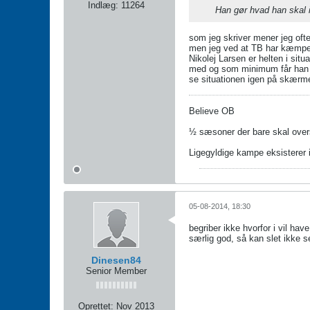
Indlæg:
11264
Han gør hvad han skal i
som jeg skriver mener jeg ofte
men jeg ved at TB har kæmpet m
Nikolej Larsen er helten i sit
med og som minimum får han v
se situationen igen på skærm
Believe OB
½ sæsoner der bare skal over
Ligegyldige kampe eksisterer 
05-08-2014, 18:30
begriber ikke hvorfor i vil ha
særlig god, så kan slet ikke s
Dinesen84
Senior Member
Oprettet:
Nov 2013