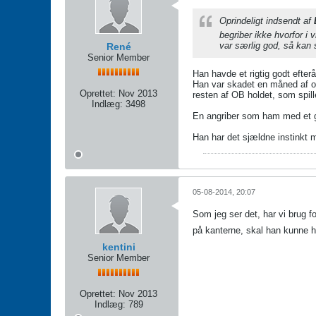
Oprindeligt indsendt af
begriber ikke hvorfor i
var særlig god, så kan 
René
Senior Member
Han havde et rigtig godt efter
Han var skadet en måned af op
Oprettet:
Nov 2013
resten af OB holdet, som spille
Indlæg:
3498
En angriber som ham med et go
Han har det sjældne instinkt 
05-08-2014, 20:07
Som jeg ser det, har vi brug f
på kanterne, skal han kunne h
kentini
Senior Member
Oprettet:
Nov 2013
Indlæg:
789