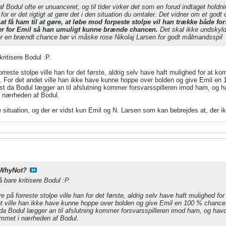
n af Bodul ofte er unuanceret, og til tider virker det som en forud indtaget holdn
 for er det rigtigt at gøre det i den situation du omtaler. Det vidner om et godt
at få ham til at gøre, at løbe mod forpeste stolpe vil han trække både 
er for Emil så han umuligt kunne brænde chancen.
Det skal ikke undskyld
for en brændt chance bør vi måske rose Nikolaj Larsen for godt målmandsspil
ritisere Bodul :P.
reste stolpe ville han for det første, aldrig selv have haft mulighed for at kom
. For det andet ville han ikke have kunne hoppe over bolden og give Emil en 1
t da Bodul lægger an til afslutning kommer forsvarsspilleren imod ham, og hav
i nærheden af Bodul.
situation, og der er vidst kun Emil og N. Larsen som kan bebrejdes at, der ik
WhyNot?
 bare kritisere Bodul :P.
på forreste stolpe ville han for det første, aldrig selv have haft mulighed for
et ville han ikke have kunne hoppe over bolden og give Emil en 100 % chance,
da Bodul lægger an til afslutning kommer forsvarsspilleren imod ham, og havde
kommet i nærheden af Bodul.