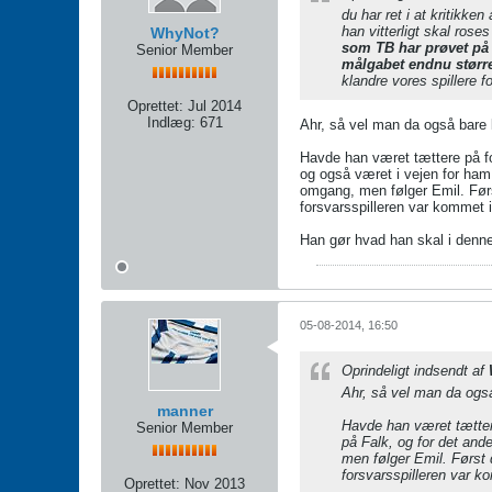
du har ret i at kritikke
han vitterligt skal roses
WhyNot?
som TB har prøvet på 
Senior Member
målgabet endnu størr
klandre vores spillere 
Oprettet:
Jul 2014
Indlæg:
671
Ahr, så vel man da også bare k
Havde han været tættere på for
og også været i vejen for ham
omgang, men følger Emil. Førs
forsvarsspilleren var kommet 
Han gør hvad han skal i denne 
05-08-2014, 16:50
Oprindeligt indsendt af
Ahr, så vel man da også
manner
Havde han været tættere 
Senior Member
på Falk, og for det and
men følger Emil. Først 
forsvarsspilleren var 
Oprettet:
Nov 2013