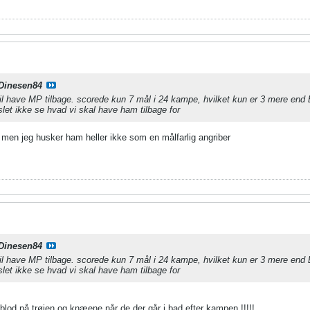
Dinesen84
 vil have MP tilbage. scorede kun 7 mål i 24 kampe, hvilket kun er 3 mere end
slet ikke se hvad vi skal have ham tilbage for
, men jeg husker ham heller ikke som en målfarlig angriber
Dinesen84
 vil have MP tilbage. scorede kun 7 mål i 24 kampe, hvilket kun er 3 mere end
slet ikke se hvad vi skal have ham tilbage for
r blod på trøjen og knæene når de der går i bad efter kampen !!!!!