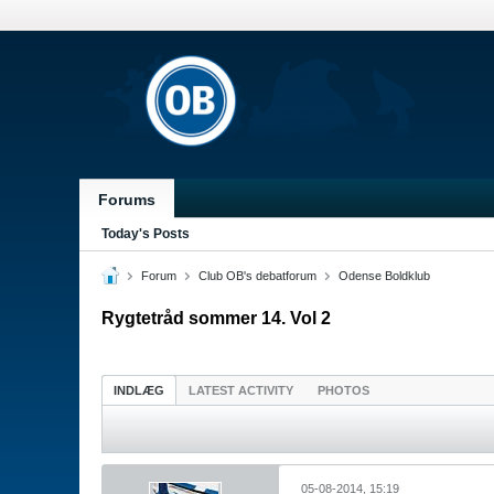
Forums
Today's Posts
Forum
Club OB's debatforum
Odense Boldklub
Rygtetråd sommer 14. Vol 2
INDLÆG
LATEST ACTIVITY
PHOTOS
05-08-2014, 15:19