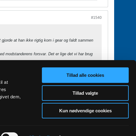
#1540
 gjorde at han ikke rigtig kom i gear og faldt sammen
d modstanderens forsvar. Det er lige det vi har brug
 blive topscore i efterfølgende sæson
Tillad alle cookies
n, hvorfor størstedelen herinde også havde set en
il at
i første omgang, og han har givetvis udviklet sig på mange
res
Tillad valgte
givet dem,
Kun nødvendige cookies
1
3
53
93
100
101
102
103
GO TO TOP