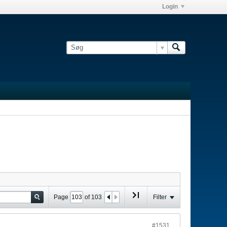
Login
Page
of
103
Filter
#1531