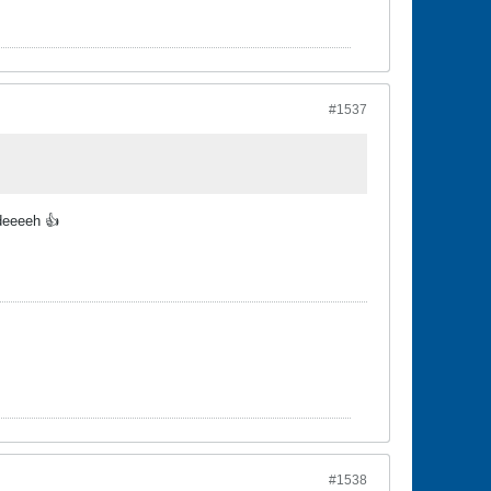
#1537
ådeeeeh 👍
#1538