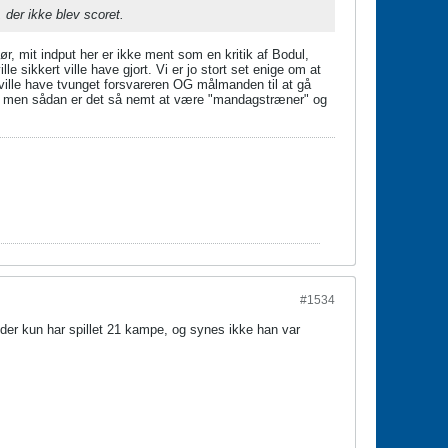
 der ikke blev scoret.
ør, mit indput her er ikke ment som en kritik af Bodul,
 sikkert ville have gjort. Vi er jo stort set enige om at
 ville have tvunget forsvareren OG målmanden til at gå
", men sådan er det så nemt at være "mandagstræner" og
#1534
 der kun har spillet 21 kampe, og synes ikke han var