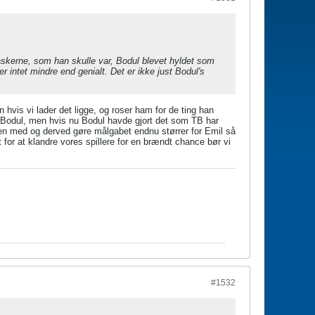
askerne, som han skulle var, Bodul blevet hyldet som
 intet mindre end genialt. Det er ikke just Bodul's
en hvis vi lader det ligge, og roser ham for de ting han
 fra Bodul, men hvis nu Bodul havde gjort det som TB har
den med og derved gøre målgabet endnu størrer for Emil så
or at klandre vores spillere for en brændt chance bør vi
#1532