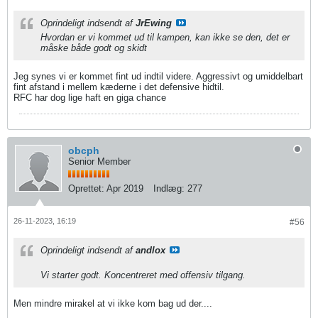
Oprindeligt indsendt af
JrEwing
Hvordan er vi kommet ud til kampen, kan ikke se den, det er
måske både godt og skidt
Jeg synes vi er kommet fint ud indtil videre. Aggressivt og umiddelbart
fint afstand i mellem kæderne i det defensive hidtil.
RFC har dog lige haft en giga chance
obcph
Senior Member
Oprettet:
Apr 2019
Indlæg:
277
26-11-2023, 16:19
#56
Oprindeligt indsendt af
andlox
Vi starter godt. Koncentreret med offensiv tilgang.
Men mindre mirakel at vi ikke kom bag ud der....