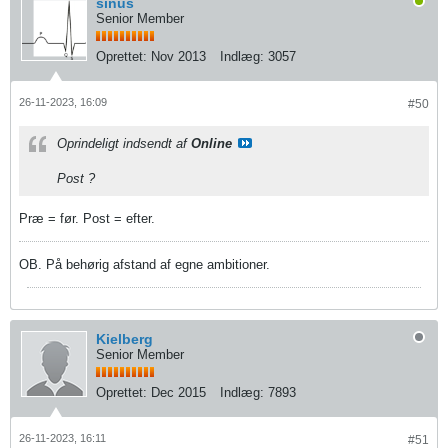
sinus
Senior Member
Oprettet:
Nov 2013
Indlæg:
3057
26-11-2023, 16:09
#50
Oprindeligt indsendt af
Online
Post ?
Præ = før. Post = efter.
OB. På behørig afstand af egne ambitioner.
Kielberg
Senior Member
Oprettet:
Dec 2015
Indlæg:
7893
26-11-2023, 16:11
#51