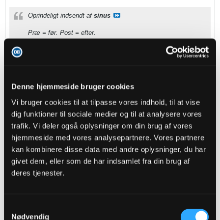
Oprindeligt indsendt af
sinus
Præ = før. Post = efter.
Undskyld! Troede de havde spillet
Denne hjemmeside bruger cookies
JrEwing
Senior Member
Vi bruger cookies til at tilpasse vores indhold, til at vise
dig funktioner til sociale medier og til at analysere vores
Oprettet:
Nov 2013
Indlæg:
1358
trafik. Vi deler også oplysninger om din brug af vores
hjemmeside med vores analysepartnere. Vores partnere
26-11-2023, 16:12
#52
kan kombinere disse data med andre oplysninger, du har
Hvordan er vi kommet ud til kampen, kan ikke se den, det er måske
givet dem, eller som de har indsamlet fra din brug af
både godt og skidt
deres tjenester.
andlox
Samtykkevalg
Senior Member
Nødvendig