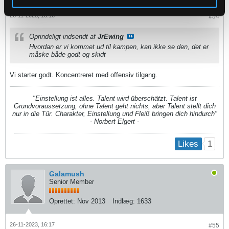
26-11-2023, 16:16
#54
Oprindeligt indsendt af
JrEwing
Hvordan er vi kommet ud til kampen, kan ikke se den, det er
måske både godt og skidt
Vi starter godt. Koncentreret med offensiv tilgang.
"Einstellung ist alles. Talent wird überschätzt. Talent ist
Grundvoraussetzung, ohne Talent geht nichts, aber Talent stellt dich
nur in die Tür. Charakter, Einstellung und Fleiß bringen dich hindurch"
- Norbert Elgert -
1
Likes
Galamush
Senior Member
Oprettet:
Nov 2013
Indlæg:
1633
26-11-2023, 16:17
#55