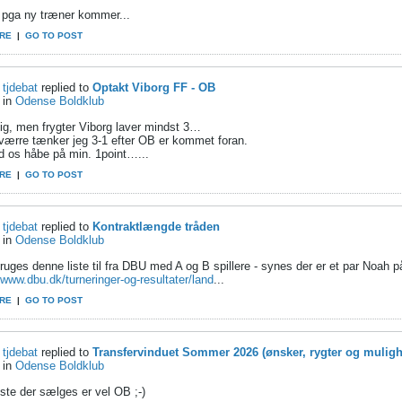
pga ny træner kommer...
RE
|
GO TO POST
tjdebat
replied to
Optakt Viborg FF - OB
in
Odense Boldklub
nig, men frygter Viborg laver mindst 3…
værre tænker jeg 3-1 efter OB er kommet foran.
d os håbe på min. 1point…...
RE
|
GO TO POST
tjdebat
replied to
Kontraktlængde tråden
in
Odense Boldklub
uges denne liste til fra DBU med A og B spillere - synes der er et par Noah på
/www.dbu.dk/turneringer-og-resultater/land
...
RE
|
GO TO POST
tjdebat
replied to
Transfervinduet Sommer 2026 (ønsker, rygter og muligh
in
Odense Boldklub
ste der sælges er vel OB ;-)