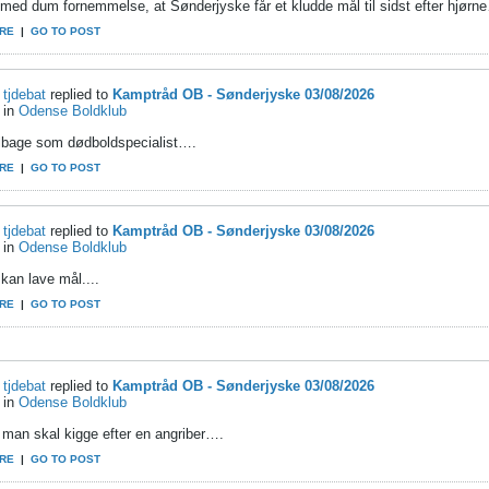
 med dum fornemmelse, at Sønderjyske får et kludde mål til sidst efter hjørn
RE
|
GO TO POST
tjdebat
replied to
Kamptråd OB - Sønderjyske 03/08/2026
in
Odense Boldklub
ilbage som dødboldspecialist….
RE
|
GO TO POST
tjdebat
replied to
Kamptråd OB - Sønderjyske 03/08/2026
in
Odense Boldklub
kan lave mål....
RE
|
GO TO POST
tjdebat
replied to
Kamptråd OB - Sønderjyske 03/08/2026
in
Odense Boldklub
man skal kigge efter en angriber….
RE
|
GO TO POST