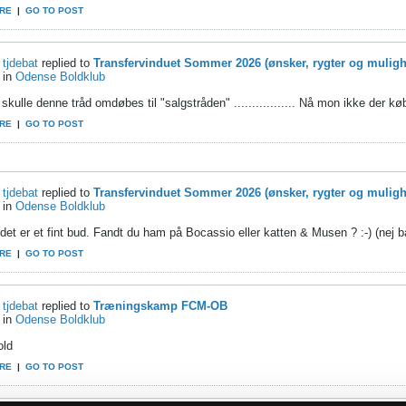
RE
|
GO TO POST
tjdebat
replied to
Transfervinduet Sommer 2026 (ønsker, rygter og muligh
in
Odense Boldklub
kulle denne tråd omdøbes til "salgstråden" ................. Nå mon ikke der køb
RE
|
GO TO POST
tjdebat
replied to
Transfervinduet Sommer 2026 (ønsker, rygter og muligh
in
Odense Boldklub
et er et fint bud. Fandt du ham på Bocassio eller katten & Musen ? :-) (nej bar
RE
|
GO TO POST
tjdebat
replied to
Træningskamp FCM-OB
in
Odense Boldklub
old
RE
|
GO TO POST