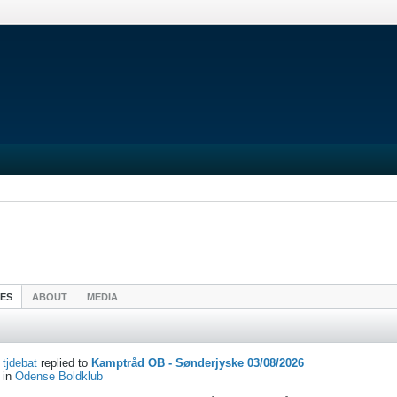
IES
ABOUT
MEDIA
tjdebat
replied to
Kamptråd OB - Sønderjyske 03/08/2026
in
Odense Boldklub