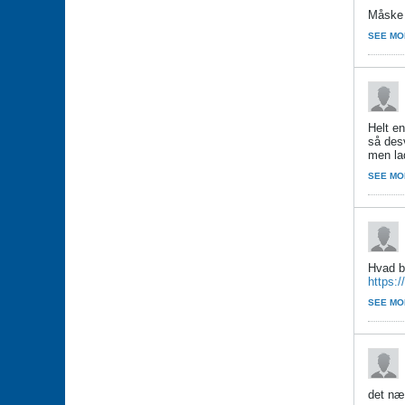
Måske 
SEE MO
Helt e
så des
men la
SEE MO
Hvad br
https:/
SEE MO
det næ