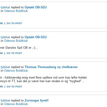
tjdebat
replied to
Optakt OB-SDJ
in
Odense Boldklub
RE
|
GO TO POST
tjdebat
replied to
Optakt OB-SDJ
in
Odense Boldklub
ner Danske Spil OB er ;-)...
RE
|
GO TO POST
tjdebat
replied to
Thomas Thomasberg ny cheftræner
in
Odense Boldklub
 - fuldstændig enig med flere spillere ind som kan løfte holdet.
nsyn til TT, kan det jo være han kan skabe ro og "tryghed"...
RE
|
GO TO POST
tjdebat
replied to
Zorninger fyret!!
in
Odense Boldklub