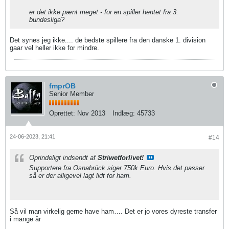
er det ikke pænt meget - for en spiller hentet fra 3.
bundesliga?
Det synes jeg ikke.... de bedste spillere fra den danske 1. division
gaar vel heller ikke for mindre.
fmprOB
Senior Member
Oprettet:
Nov 2013
Indlæg:
45733
24-06-2023, 21:41
#14
Oprindeligt indsendt af
Striwetforlivet!
Supportere fra Osnabrück siger 750k Euro. Hvis det passer
så er der alligevel lagt lidt for ham.
Så vil man virkelig gerne have ham…. Det er jo vores dyreste transfer
i mange år