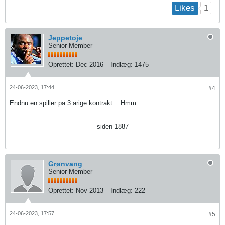
1
Likes
Jeppetoje
Senior Member
Oprettet:
Dec 2016
Indlæg:
1475
24-06-2023, 17:44
#4
Endnu en spiller på 3 årige kontrakt... Hmm..
siden 1887
Grønvang
Senior Member
Oprettet:
Nov 2013
Indlæg:
222
24-06-2023, 17:57
#5