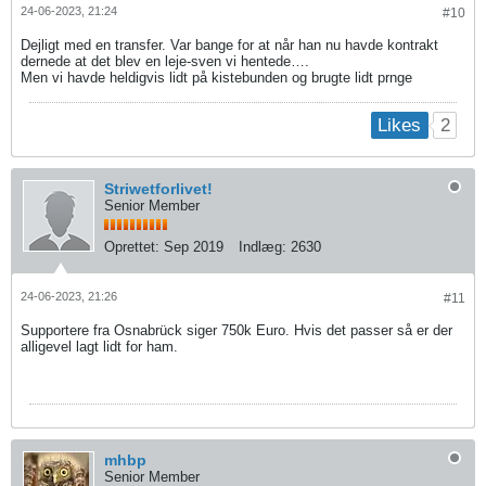
24-06-2023, 21:24
#10
Dejligt med en transfer. Var bange for at når han nu havde kontrakt
dernede at det blev en leje-sven vi hentede….
Men vi havde heldigvis lidt på kistebunden og brugte lidt prnge
2
Likes
Striwetforlivet!
Senior Member
Oprettet:
Sep 2019
Indlæg:
2630
24-06-2023, 21:26
#11
Supportere fra Osnabrück siger 750k Euro. Hvis det passer så er der
alligevel lagt lidt for ham.
mhbp
Senior Member