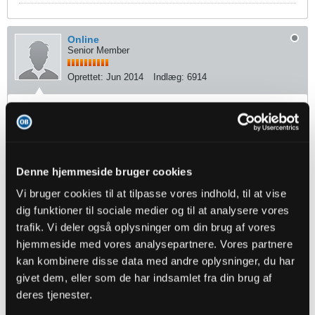
Online
Senior Member
Oprettet:
Jun 2014
Indlæg:
6914
24-06-2023, 20:11
#7
Oprindeligt indsendt af
Jeppetoje
Endnu en spiller på 3 årige kontrakt... Hmm..
Denne hjemmeside bruger cookies
Vi brokker os over at Minteh kun fik en kort kontrakt og Mucolli en for
lang... vi er godt nok svære at stille tilfredse, Selv om vi ikke kender
Vi bruger cookies til at tilpasse vores indhold, til at vise
betingelserne klubben/spillerne stiller.
dig funktioner til sociale medier og til at analysere vores
trafik. Vi deler også oplysninger om din brug af vores
Umiddelbart finder jeg en 3 års kontrakt til Sven meget fin
hjemmeside med vores analysepartnere. Vores partnere
kan kombinere disse data med andre oplysninger, du har
givet dem, eller som de har indsamlet fra din brug af
Brogaard99
Senior Member
deres tjenester.