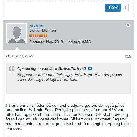
1
Likes
nixcha
Senior Member
Oprettet:
Nov 2013
Indlæg:
8448
24-06-2023, 21:45
#15
Oprindeligt indsendt af
Striwetforlivet!
Supportere fra Osnabrück siger 750k Euro. Hvis det passer
så er der alligevel lagt lidt for ham.
I Transfermarkt-tråden på den tyske udgave gættes der også på et
sted mellem ½-1 mio Euro. Det lyder plausibelt, eftersom HSV var
efter ham og sikkert flere andre. Hvis en klub som OB skal møve sig
foran i den kø, så koster det kroner. Sikkert også lønkroner. Jeg tror
man har prioriteret at lægge pengene for at få den rigtige type og tidligt
i vinduet.