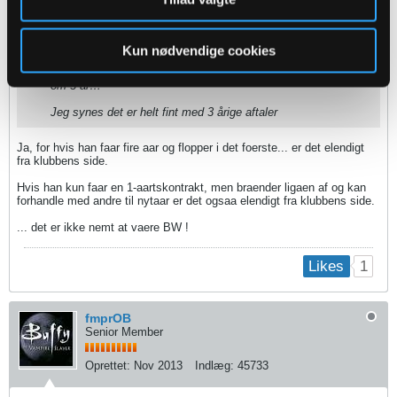
24-06-2023, 21:07
#9
Oprindeligt indsendt af
Brogaard99
Kun nødvendige cookies
Det er fordi folk vil have vi ikke skal lave en udskiftning igen
om 3 år…
Jeg synes det er helt fint med 3 årige aftaler
Ja, for hvis han faar fire aar og flopper i det foerste... er det elendigt
fra klubbens side.
Hvis han kun faar en 1-aartskontrakt, men braender ligaen af og kan
forhandle med andre til nytaar er det ogsaa elendigt fra klubbens side.
... det er ikke nemt at vaere BW !
1
Likes
fmprOB
Senior Member
Oprettet:
Nov 2013
Indlæg:
45733