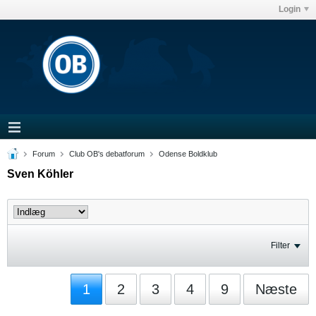
Login
Forum
Club OB's debatforum
Odense Boldklub
Sven Köhler
Filter
1
2
3
4
9
Næste