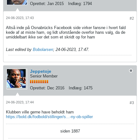
Oprettet:
Jan 2015
Indlæg:
1794
24-06-2023, 17:43
#2
Altså inde på Osnabrücks Facebook side virker fansne i hvert fald
kede af at miste ham, og lidt uforstående overfor hans valg, da de
umiddelbart ikke ser det som et skridt op for ham
Last edited by
Bobolarsen
;
24-06-2023, 17:47
.
Jeppetoje
Senior Member
Oprettet:
Dec 2016
Indlæg:
1475
24-06-2023, 17:44
#3
Klubben ville gerne have beholdt ham
https://bold.dk/fodbold/stillinger/s...-ny-ob-spiller
siden 1887