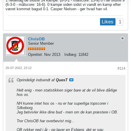
1 nederlag de sidste 14 kampe. (8-5-1 - målscore: 23-9) 0 i de sidste 9
(6-3-0 - målscore: 16-6). 0 kampe siden sidst vi vandt en kamp efter
været kommet bagud 0-1. Casper Nielsen - gør hvad han vil.
1
Likes
ChrisOB
Senior Member
Oprettet:
Nov 2013
Indlæg:
11842
26-07-2022, 23:12
#114
Oprindeligt indsendt af
QuesT
Helt enig - men statistikken siger bare at de vil blive dårlige
hos os.
NH kunne intet hos os - nu er har superliga topscorer i
Silkeborg.
Jeg betvivler ikke dine bud - men om de kan præstere i OB.
Tror ChrisOB har overbevist mig...
OB rykker ned i år - og laver en Esbjerg, det er sgu