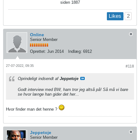
siden 1887
2
Likes
Online
Senior Member
Oprettet:
Jun 2014
Indlæg:
6912
27-07-2022, 09:35
#118
Oprindeligt indsendt af
Jeppetoje
Godt interview med BW, ham tror jeg altså på! Så må vi bare
se hvor længe han gider det her...
Hvor finder man det henne ?
Jeppetoje
Senior Member