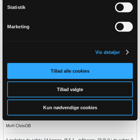
Oprindeligt indsendt af
fmprOB
Statistik
ChrisOB har tit og ofte mange gode pointer. Og bider sig fast
som vild bulldog indtil han får ret. For han argumenterer godt
for sig og skriver lange indlæg. Men intet indikerer at vi skulle
Marketing
lave en Efb
Jeg er bare træt af at han kun er her meget i de perioder hvor
det går dårligt og der er meget negativt og forsvinder som dug
for solen når vi er inde i gode perioder.
Vis detaljer
Nu er der ikke ret mange gode perioder, så det er vel egentligt meget
let...
Tillad alle cookies
Der er desuden langt mere kød på en diskussion om årsagsforklaring
på hvorfor der ikke er så mange gode perioder, der gør at vi opnår
Tillad valgte
vores målsætninger. Det er i al sin enkelthed mere interessant end
bare at glæde sig over, at det går godt. ;-)
Desuden elsker jeg at trolle.
Kun nødvendige cookies
MvH ChrisOB