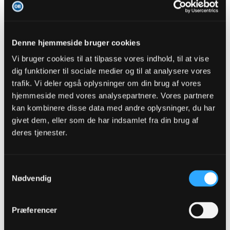
Du er simpelthen bare en stjerne her på siden.
Jeg sidder på Sjælland og elsker dine træningsindlæg, men
når du så har ret i endnu mere bliver jeg bare mere glad :)
Denne hjemmeside bruger cookies
Men håber virkelig du har tid til at tage derned i morgen - jeg
selv er optager af noget spejder lejr med 32k andre spejder
Vi bruger cookies til at tilpasse vores indhold, til at vise
resten af ugen.
Så vil nyde lidt gode oplæg fra Ådalen :)
dig funktioner til sociale medier og til at analysere vores
trafik. Vi deler også oplysninger om din brug af vores
Tak for de pæne ord. Er dog ikke ret komfortabel med at få ros så lad
hjemmeside med vores analysepartnere. Vores partnere
os holde den der
kan kombinere disse data med andre oplysninger, du har
Jeg smutter i Ådalen i morgen og skal nok lave en fyldig rapport hvis
givet dem, eller som de har indsamlet fra din brug af
der er noget at rapportere om. Men mon ikke
deres tjenester.
ChrisOB
Samtykkevalg
Senior Member
Nødvendig
Oprettet:
Nov 2013
Indlæg:
11842
Præferencer
26-07-2022, 23:10
#113