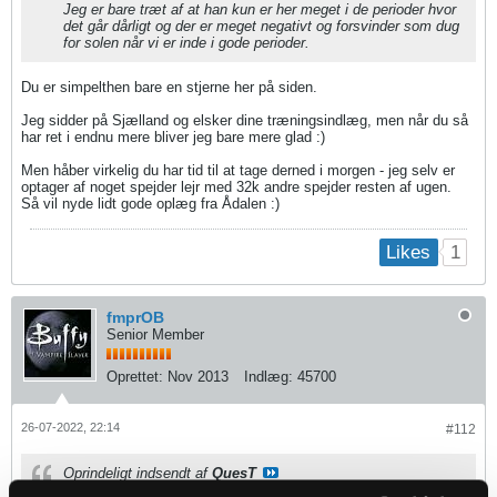
Jeg er bare træt af at han kun er her meget i de perioder hvor
det går dårligt og der er meget negativt og forsvinder som dug
for solen når vi er inde i gode perioder.
Du er simpelthen bare en stjerne her på siden.
Jeg sidder på Sjælland og elsker dine træningsindlæg, men når du så
har ret i endnu mere bliver jeg bare mere glad :)
Men håber virkelig du har tid til at tage derned i morgen - jeg selv er
optager af noget spejder lejr med 32k andre spejder resten af ugen.
Så vil nyde lidt gode oplæg fra Ådalen :)
1
Likes
fmprOB
Senior Member
Oprettet:
Nov 2013
Indlæg:
45700
26-07-2022, 22:14
#112
Oprindeligt indsendt af
QuesT