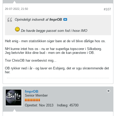
26-07-2022, 21:50
#107
Oprindeligt indsendt af
fmprOB
De havde begge passet som fod i hose IMO
Helt enig - men statistikken siger bare at de vil blive dårlige hos os.
NH kunne intet hos os - nu er har superliga topscorer i Silkeborg.
Jeg betvivler ikke dine bud - men om de kan præstere i OB.
Tror ChrisOB har overbevist mig...
OB rykker ned i år - og laver en Esbjerg, det er sgu skræmmende det
her.
fmprOB
Senior Member
Oprettet:
Nov 2013
Indlæg:
45700