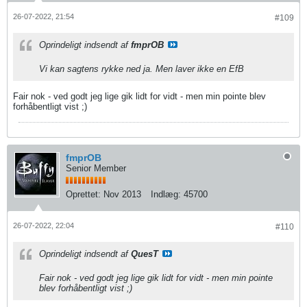
26-07-2022, 21:54
#109
Oprindeligt indsendt af
fmprOB
Vi kan sagtens rykke ned ja. Men laver ikke en EfB
Fair nok - ved godt jeg lige gik lidt for vidt - men min pointe blev
forhåbentligt vist ;)
fmprOB
Senior Member
Oprettet:
Nov 2013
Indlæg:
45700
26-07-2022, 22:04
#110
Oprindeligt indsendt af
QuesT
Fair nok - ved godt jeg lige gik lidt for vidt - men min pointe
blev forhåbentligt vist ;)