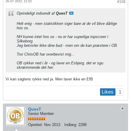
26-07-2022, 21:53
#108
Oprindeligt indsendt af
QuesT
Helt enig - men statistikken siger bare at de vil blive dårlige
hos os.
NH kunne intet hos os - nu er har superliga topscorer i
Silkeborg.
Jeg betvivler ikke dine bud - men om de kan præstere i OB.
Tror ChrisOB har overbevist mig...
OB rykker ned i år - og laver en Esbjerg, det er sgu
skræmmende det her.
Vi kan sagtens rykke ned ja. Men laver ikke en EfB
1
Likes
QuesT
Senior Member
Oprettet:
Nov 2013
Indlæg:
2288