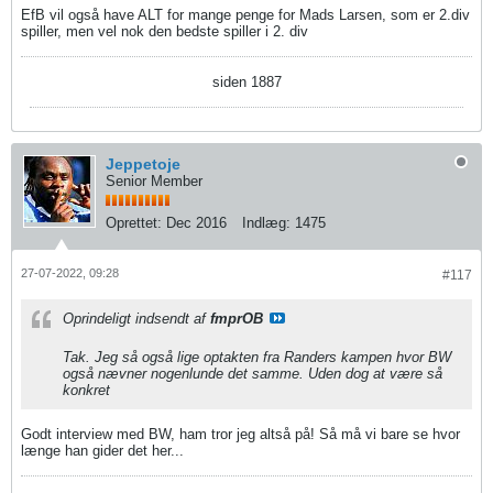
EfB vil også have ALT for mange penge for Mads Larsen, som er 2.div
spiller, men vel nok den bedste spiller i 2. div
siden 1887
Jeppetoje
Senior Member
Oprettet:
Dec 2016
Indlæg:
1475
27-07-2022, 09:28
#117
Oprindeligt indsendt af
fmprOB
Tak. Jeg så også lige optakten fra Randers kampen hvor BW
også nævner nogenlunde det samme. Uden dog at være så
konkret
Godt interview med BW, ham tror jeg altså på! Så må vi bare se hvor
længe han gider det her...