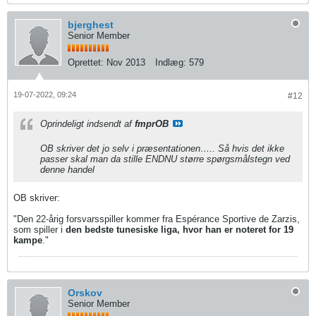
bjerghest
Senior Member
Oprettet:
Nov 2013
Indlæg:
579
19-07-2022, 09:24
#12
Oprindeligt indsendt af
fmprOB
OB skriver det jo selv i præsentationen….. Så hvis det ikke
passer skal man da stille ENDNU større spørgsmålstegn ved
denne handel
OB skriver:
"Den 22-årig forsvarsspiller kommer fra Espérance Sportive de Zarzis,
som spiller i
den bedste tunesiske liga, hvor han er noteret for 19
kampe
."
Orskov
Senior Member