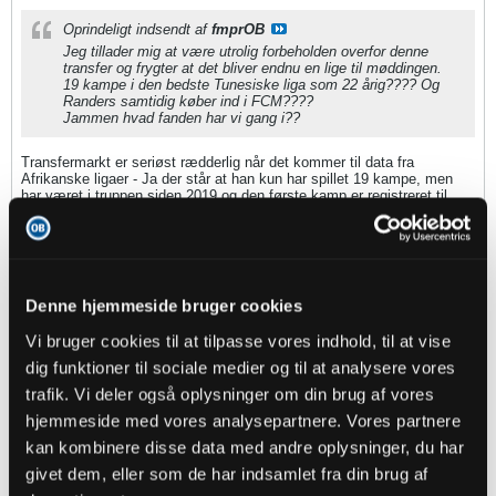
Oprindeligt indsendt af
fmprOB
Jeg tillader mig at være utrolig forbeholden overfor denne
transfer og frygter at det bliver endnu en lige til møddingen.
19 kampe i den bedste Tunesiske liga som 22 årig???? Og
Randers samtidig køber ind i FCM????
Jammen hvad fanden har vi gang i??
Transfermarkt er seriøst rædderlig når det kommer til data fra
Afrikanske ligaer - Ja der står at han kun har spillet 19 kampe, men
har været i truppen siden 2019 og den første kamp er registreret til
midtvejs i 2021. ES Zarzis spillede i Ligue 2 i 2020/21 og 2019/2020
hvor de har spillet mindst 40 ligakampe iflg. Wiki - Jeg har svært ved
at tro på at Omar ikke har været en del af nogen af 40 kampe.
Denne hjemmeside bruger cookies
Orskov
Vi bruger cookies til at tilpasse vores indhold, til at vise
Senior Member
dig funktioner til sociale medier og til at analysere vores
Oprettet:
Nov 2013
Indlæg:
2891
trafik. Vi deler også oplysninger om din brug af vores
hjemmeside med vores analysepartnere. Vores partnere
19-07-2022, 09:19
#8
kan kombinere disse data med andre oplysninger, du har
givet dem, eller som de har indsamlet fra din brug af
Oprindeligt indsendt af
fmprOB