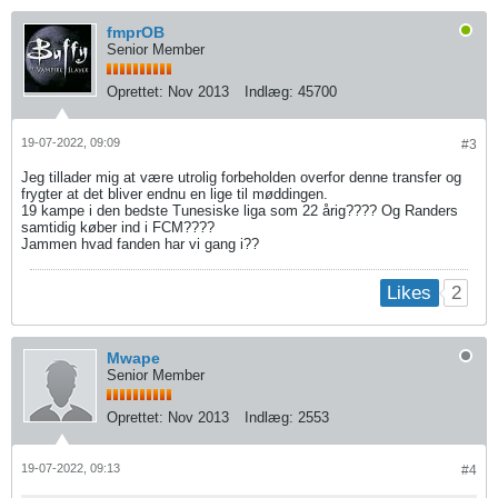
fmprOB
Senior Member
Oprettet:
Nov 2013
Indlæg:
45700
19-07-2022, 09:09
#3
Jeg tillader mig at være utrolig forbeholden overfor denne transfer og
frygter at det bliver endnu en lige til møddingen.
19 kampe i den bedste Tunesiske liga som 22 årig???? Og Randers
samtidig køber ind i FCM????
Jammen hvad fanden har vi gang i??
2
Likes
Mwape
Senior Member
Oprettet:
Nov 2013
Indlæg:
2553
19-07-2022, 09:13
#4