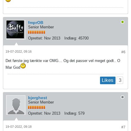
fmprOB
Senior Member
Oprettet:
Nov 2013
Indlæg:
45700
19-07-2022, 09:16
#6
Det første jeg tænkte var OMG… Og det passer vel meget godt.. O
Mar God
3
Likes
bjerghest
Senior Member
Oprettet:
Nov 2013
Indlæg:
579
19-07-2022, 09:18
#7