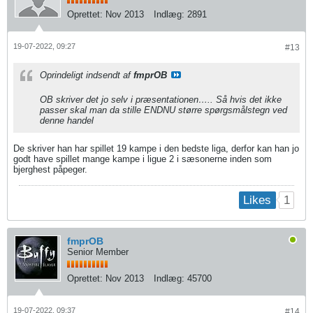
Oprettet:
Nov 2013
Indlæg:
2891
19-07-2022, 09:27
#13
Oprindeligt indsendt af
fmprOB
OB skriver det jo selv i præsentationen….. Så hvis det ikke
passer skal man da stille ENDNU større spørgsmålstegn ved
denne handel
De skriver han har spillet 19 kampe i den bedste liga, derfor kan han jo
godt have spillet mange kampe i ligue 2 i sæsonerne inden som
bjerghest påpeger.
1
Likes
fmprOB
Senior Member
Oprettet:
Nov 2013
Indlæg:
45700
19-07-2022, 09:37
#14