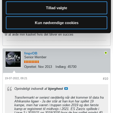
Når Thorborg ikke vil punge ud må vi nøjes med
lottokuponer.. Men lad os nu se. Mon ikke Kanté og Omar
Tillad valgte
brænder ligaen af i denne sæson
Jeg er helt klar på at dette er lotto kuponer. Og syntes det er fint når
Kun nødvendige cookies
man nøjes med leje i stedet for at stikke dem en 4 årig med det
samme.
Kanté forstår jeg. Omar forstår jeg intet af og er selvfølgelig 100% klar
til at æde min kasket hvis det bliver en succes
fmprOB
Senior Member
Oprettet:
Nov 2013
Indlæg:
45700
19-07-2022, 09:21
#10
Oprindeligt indsendt af
bjerghest
Transfermarkt er seriøst rædderlig når det kommer til data fra
Afrikanske ligaer - Ja der står at han kun har spillet 19
kampe, men har været i truppen siden 2019 og den første
kamp er registreret til midtvejs i 2021. ES Zarzis spillede i
Ligue 2 i 2020/21 og 2019/2020 hvor de har spillet mindst 40