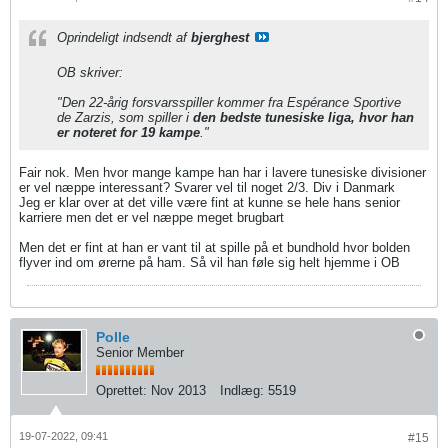
Oprindeligt indsendt af
bjerghest
OB skriver:
"Den 22-årig forsvarsspiller kommer fra Espérance Sportive
de Zarzis, som spiller i
den bedste tunesiske liga, hvor han
er noteret for 19 kampe
."
Fair nok. Men hvor mange kampe han har i lavere tunesiske divisioner
er vel næppe interessant? Svarer vel til noget 2/3. Div i Danmark
Jeg er klar over at det ville være fint at kunne se hele hans senior
karriere men det er vel næppe meget brugbart
Men det er fint at han er vant til at spille på et bundhold hvor bolden
flyver ind om ørerne på ham. Så vil han føle sig helt hjemme i OB
Polle
Senior Member
Oprettet:
Nov 2013
Indlæg:
5519
19-07-2022, 09:41
#15