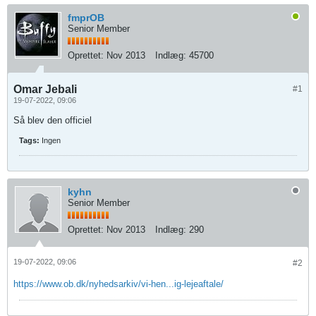
fmprOB
Senior Member
Oprettet:
Nov 2013
Indlæg:
45700
Omar Jebali
#1
19-07-2022, 09:06
Så blev den officiel
Tags:
Ingen
kyhn
Senior Member
Oprettet:
Nov 2013
Indlæg:
290
19-07-2022, 09:06
#2
https://www.ob.dk/nyhedsarkiv/vi-hen...ig-lejeaftale/