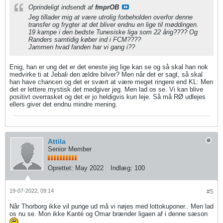
Oprindeligt indsendt af
fmprOB
Jeg tillader mig at være utrolig forbeholden overfor denne
transfer og frygter at det bliver endnu en lige til møddingen.
19 kampe i den bedste Tunesiske liga som 22 årig???? Og
Randers samtidig køber ind i FCM????
Jammen hvad fanden har vi gang i??
Enig, han er ung det er det eneste jeg lige kan se og så skal han nok
medvirke ti at Jebali den ældre bilver? Men når det er sagt, så skal
han have chancen og det er svært at være meget ringere end KL: Men
det er lettere mystisk det medgiver jeg. Men lad os se. Vi kan blive
positivt overrasket og det er jo heldigvis kun leje. Så må RØ udlejes
ellers giver det endnu mindre mening.
Attila
Senior Member
Oprettet:
May 2022
Indlæg:
100
19-07-2022, 09:14
#5
Når Thorborg ikke vil punge ud må vi nøjes med lottokuponer.. Men lad
os nu se. Mon ikke Kanté og Omar brænder ligaen af i denne sæson