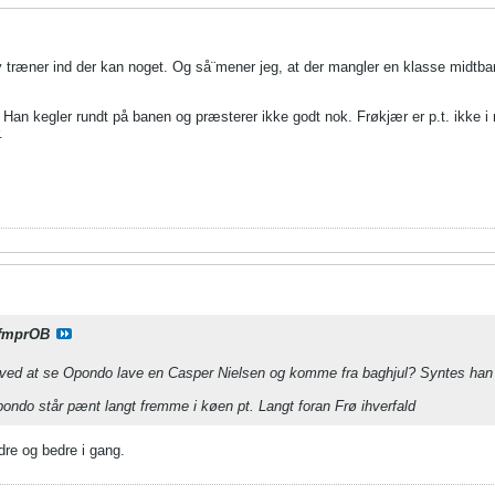
ny træner ind der kan noget. Og så¨mener jeg, at der mangler en klasse midtbane
g. Han kegler rundt på banen og præsterer ikke godt nok. Frøkjær er p.t. ikk
.
fmprOB
r ved at se Opondo lave en Casper Nielsen og komme fra baghjul? Syntes han 
ondo står pænt langt fremme i køen pt. Langt foran Frø ihverfald
re og bedre i gang.