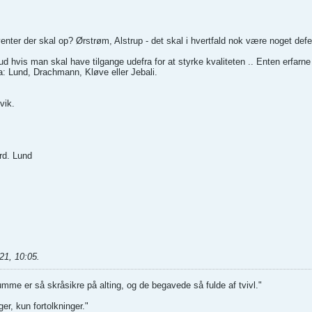
enter der skal op? Ørstrøm, Alstrup - det skal i hvertfald nok være noget defe
e ud hvis man skal have tilgange udefra for at styrke kvaliteten .. Enten erfarne 
a: Lund, Drachmann, Kløve eller Jebali.
vik.
rd. Lund
21, 10:05
.
umme er så skråsikre på alting, og de begavede så fulde af tvivl."
er, kun fortolkninger."