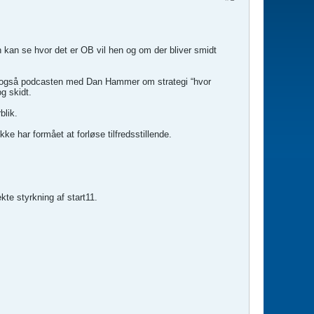
kan se hvor det er OB vil hen og om der bliver smidt
vt. også podcasten med Dan Hammer om strategi “hvor
g skidt.
blik.
e har formået at forløse tilfredsstillende.
kte styrkning af start11.