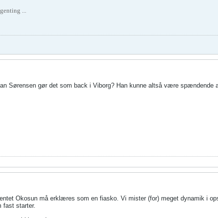
genting ...
ian Sørensen gør det som back i Viborg? Han kunne altså være spændende a
ntet Okosun må erklæres som en fiasko. Vi mister (for) meget dynamik i opspil
 fast starter.