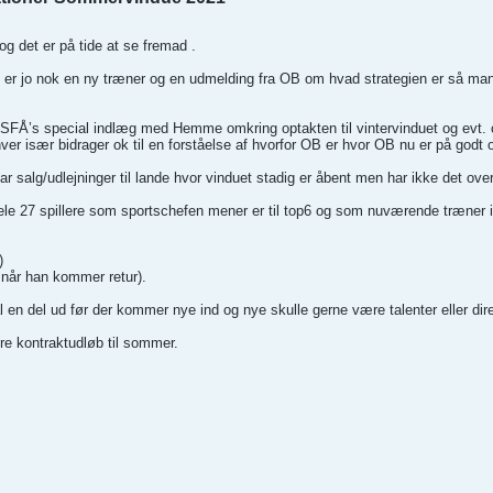
og det er på tide at se fremad .
er jo nok en ny træner og en udmelding fra OB om hvad strategien er så man 
e til SFÅ’s special indlæg med Hemme omkring optakten til vintervinduet og e
ver især bidrager ok til en forståelse af hvorfor OB er hvor OB nu er på godt o
ar salg/udlejninger til lande hvor vinduet stadig er åbent men har ikke det over
hele 27 spillere som sportschefen mener er til top6 og som nuværende træner ikk
)
 når han kommer retur).
l en del ud før der kommer nye ind og nye skulle gerne være talenter eller dire
ere kontraktudløb til sommer.