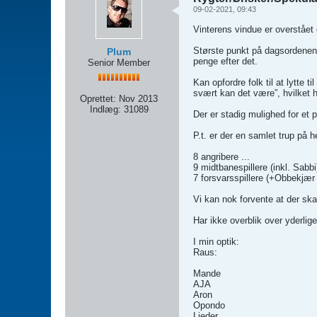
09-02-2021, 09:43
Vinterens vindue er overstået 
Største punkt på dagsordenen 
Plum
penge efter det.
Senior Member
Kan opfordre folk til at lytt
svært kan det være”, hvilket h
Oprettet:
Nov 2013
Indlæg:
31089
Der er stadig mulighed for et p
P.t. er der en samlet trup på 
8 angribere ...
9 midtbanespillere (inkl. Sabbi
7 forsvarsspillere (+Obbekjær
Vi kan nok forvente at der ska
Har ikke overblik over yderlig
I min optik:
Raus:
Mande
AJA
Aron
Opondo
Lieder