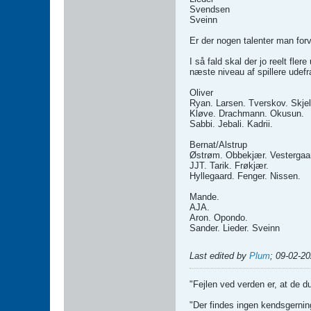
Svendsen
Sveinn
Er der nogen talenter man forv
I så fald skal der jo reelt fler
næste niveau af spillere udefr
Oliver
Ryan. Larsen. Tverskov. Skjel
Kløve. Drachmann. Okusun.
Sabbi. Jebali. Kadrii.
Bernat/Alstrup
Østrøm. Obbekjær. Vestergaa
JJT. Tarik. Frøkjær.
Hyllegaard. Fenger. Nissen.
Mande.
AJA.
Aron. Opondo.
Sander. Lieder. Sveinn
Last edited by
Plum
;
09-02-20
"Fejlen ved verden er, at de d
"Der findes ingen kendsgerning