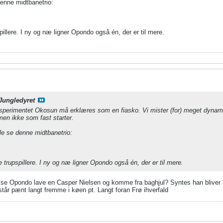
denne midtbanetrio:
illere. I ny og næ ligner Opondo også én, der er til mere.
Jungledyret
perimentet Okosun må erklæres som en fiasko. Vi mister (for) meget dynamik i 
 men ikke som fast starter.
le se denne midtbanetrio:
 trupspillere. I ny og næ ligner Opondo også én, der er til mere.
t se Opondo lave en Casper Nielsen og komme fra baghjul? Syntes han bliver 
tår pænt langt fremme i køen pt. Langt foran Frø ihverfald