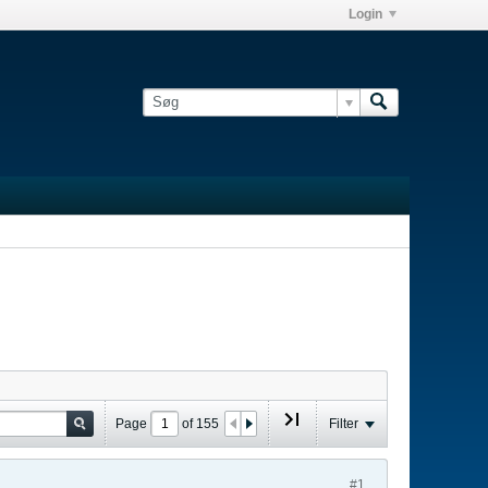
Login
Page
of
155
Filter
#1