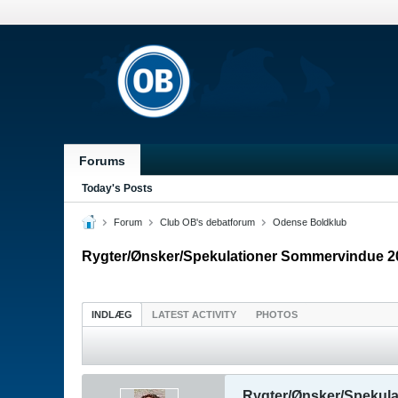
Forums
Today's Posts
Forum
Club OB's debatforum
Odense Boldklub
Rygter/Ønsker/Spekulationer Sommervindue 2
INDLÆG
LATEST ACTIVITY
PHOTOS
Rygter/Ønsker/Spekul