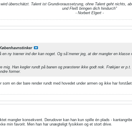
t wird überschätzt. Talent ist Grundvoraussetzung, ohne Talent geht nichts, aber
und Fleiß bringen dich hindurch"
- Norbert Elgert -
Københavnstinker
 få en ny træner ind der kan noget. Og så¨mener jeg, at der mangler en klasse m
ere mig. Han kegler rundt på banen og præsterer ikke godt nok. Frøkjær er p
andre former.
r som en der bare render rundt med hovedet under armen og ikke har forstået 
ktet mangler konsekvent. Derudover kan han kun spille én plads - kantangribe
 ikke min favorit. Men han har unægteligt fysikken og et stort drive.