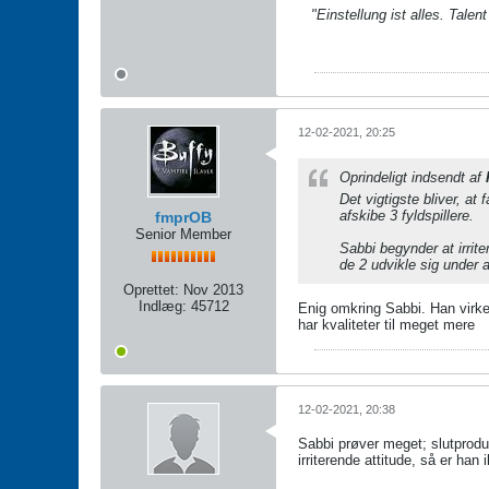
"Einstellung ist alles. Talen
12-02-2021, 20:25
Oprindeligt indsendt af
Det vigtigste bliver, at
afskibe 3 fyldspillere.
fmprOB
Senior Member
Sabbi begynder at irrit
de 2 udvikle sig under 
Oprettet:
Nov 2013
Indlæg:
45712
Enig omkring Sabbi. Han virke
har kvaliteter til meget mere
12-02-2021, 20:38
Sabbi prøver meget; slutprodu
irriterende attitude, så er han