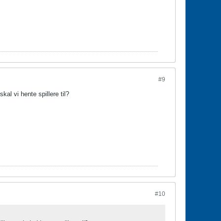
#9
kal vi hente spillere til?
#10