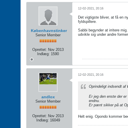
12-02-2021, 20:16
Det vigtigste bliver, at få en 
fyldspillere.
Sabbi begynder at irritere mi
Københavnstinker
udvikle sig under andre former
Senior Member
Oprettet:
Nov 2013
Indlæg:
1590
12-02-2021, 20:16
Oprindeligt indsendt af
Er jeg den enste der e
andlox
endnu.
Senior Member
Er pænt sikker på at Op
Oprettet:
Nov 2013
Helt enig. Opondo kommer bed
Indlæg:
16049