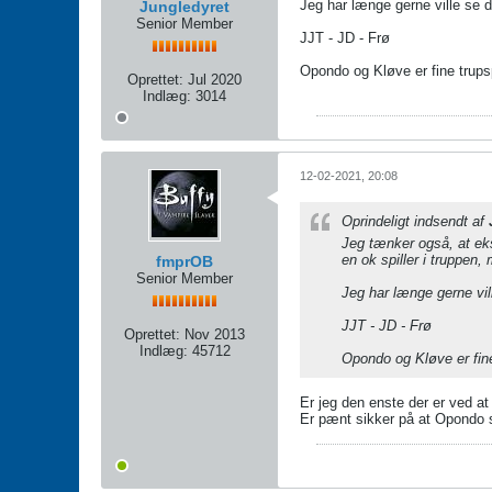
Jeg har længe gerne ville se 
Jungledyret
Senior Member
JJT - JD - Frø
Opondo og Kløve er fine trupsp
Oprettet:
Jul 2020
Indlæg:
3014
12-02-2021, 20:08
Oprindeligt indsendt af
Jeg tænker også, at eks
en ok spiller i truppen,
fmprOB
Senior Member
Jeg har længe gerne vil
JJT - JD - Frø
Oprettet:
Nov 2013
Indlæg:
45712
Opondo og Kløve er fine
Er jeg den enste der er ved a
Er pænt sikker på at Opondo s