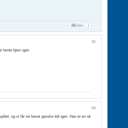
Likes
2
#2
t hente hjem igen
#3
let, og vi får ret beset ganske lidt igen. Han er en ok