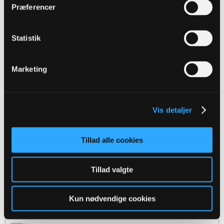
sørger for kulturen er i orden, huskes og efterleves.
Præferencer
Jeg tror dog ikke det er en post som tåler dagens lys i
moderne fodbold. Og vores ejerskab har helt sikkert ikke
tanker på en sådan ansættelse.
Statistik
Der er ikke nødvendigvis mange bundne opgaver i sådan en
rolle, og det er nok svært at måle resultaterne fra "en hygge
onkel". Men måske netop derfor kunne det prøves.
Marketing
Havde det været en mulighed, så er hemme dog nok ikke
manden.
Ved ikke om vi har en nulevende tidligere spiller/ legende 'på
lager' til sådan en rolle? johnny Hansen, sangild, Ulrik p..
Vis detaljer
mwape miti
Per P
Tillad alle cookies
tOrnBjerg
replied
Tillad valgte
02-03-2022, 20:52
https://beta.bold.dk/fodbold/nyheder...eher-er-fortid
Kun nødvendige cookies
Jeg gør ikke, men stoler på at det var endnu en fejl ansættelse