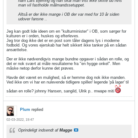
ham Lars Bjerring og han skal man vist ikke skifte ud hvis
man vil fastholde målmandssetuppet.
Altså er der ikke mange i OB der var med for 10 år siden
udover fansne ..
Jeg kan godt lide ideen om en "kulturminister" i OB, som sørger for
kulturen er i orden, huskes og efterleves.
Jeg tror dog ikke det er en post som tåler dagens lys i moderne
fodbold. Og vores ejerskab har helt sikkert ikke tanker på en sådan
ansættelse.
Der er ikke nødvendigvis mange bundne opgaver i sådan en rolle, og
det er nok svært at måle resultaterne fra "en hygge onkel". Men
måske netop derfor kunne det prøves.
Havde det været en mulighed, så er hemme dog nok ikke manden.
Ved ikke om vi har en nulevende tidligere spiller/ legende 'på lager' til
sådan en rolle? johnny Hansen, sangild, Ulrik p.. mwape miti
Plum
replied
02-03-2022, 19:47
Oprindeligt indsendt af
Magge