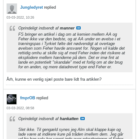
Jungledyret
replied
03-03-2022, 10:26
Oprindeligt indsendt af
manner
FS bringer en artikel i dag om at kemien mellem AA og
Feher ikke var den bedste, og at AA under en øvelse i et
træningspas i Tyrkiet følte det nødvendigt at overtage
øvelsen som Feher havde ansvaret for. Nogen vil kalde det
rettidig omhu at skille sig af med Feher inden det risikere at
eksplodere mellem hænderne på dem. Det er imø fint at
lande en potentielt "skandale" med et forlig om at der brug
for en anden, og mere datadrevet type end Feher er.
Årh, kunne en venlig sjæl poste bare lidt fra artiklen?
fmprOB
replied
03-03-2022, 08:58
Oprindeligt indsendt af
hankatten
Slet ikke. Til gengæld synes jeg Alm skal klappe kaje og
lade være at indikere kure på tråden imellem dem. Jeg går
ud fra han selv har været inde over rekrutteringen af Feher,