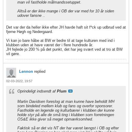
man vil fastholde målmandssetuppet.
Altså er der ikke mange i OB der var med for 10 år siden
udover fansne ..
Det var der da heller ikke efter JH havde haft sit f*ck up udbrud ved at
fjerne Høgh og Nedergaard.
Vi kan jo bare håbe at BW er bedre til at tage kulturen med ind i
klubben uden at have været der i flere hundrede år.
JH fejlede jo 200 % på det punkt, det har jeg svært ved at tro at BW
vil gøre.
Lennon
replied
02-03-2022, 19:57
Oprindeligt indsendt af
Plum
Martin Davidsen foreslog at man kunne have beholdt MH
som bindeled mellem klub og fans og overfor sponsorer.
Fastholde en legende og kulturbærer i klubben der kunne
holde styr på alle de små ting i klubben som forretningen
OS&E ikke giver så meget opmærksomhed.
Faktisk så er det vis NT der har været længst i OB og efter