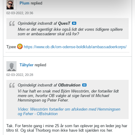
Plum
replied
02-03-2022, 20:36
Oprindeligt indsendt af
QuesT
Men er det egentligt ikke også lidt det vores tidligere spillere
som er ambassadører skal stå for?
Tjoee
https://www.ob.dk/om-odense-boldklub/ambassadoerkorps/
Tåhyler
replied
02-03-2022, 20:28
Oprindeligt indsendt af
OBstruktion
Vi har haft en snak med Björn Wesström, der fortæller lidt
mere om, hvorfor OB valgte at sige farvel til Michael
Hemmingsen og Peter Feher.
Video: Wesström fortæller om afskeden med Hemmingsen
og Feher - OBstruktion
Tak. For første gang i mine 25 år som fan oplever jeg en leder jeg har
tiltro til. Og skal Thorborg mon ikke have lidt sjælden ros her.