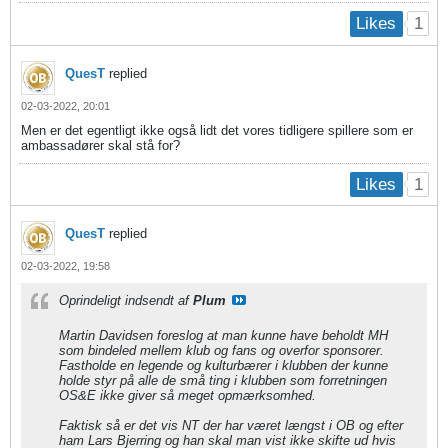
1
Likes
QuesT
replied
02-03-2022, 20:01
Men er det egentligt ikke også lidt det vores tidligere spillere som er
ambassadører skal stå for?
1
Likes
QuesT
replied
02-03-2022, 19:58
Oprindeligt indsendt af
Plum
Martin Davidsen foreslog at man kunne have beholdt MH
som bindeled mellem klub og fans og overfor sponsorer.
Fastholde en legende og kulturbærer i klubben der kunne
holde styr på alle de små ting i klubben som forretningen
OS&E ikke giver så meget opmærksomhed.
Faktisk så er det vis NT der har været længst i OB og efter
ham Lars Bjerring og han skal man vist ikke skifte ud hvis