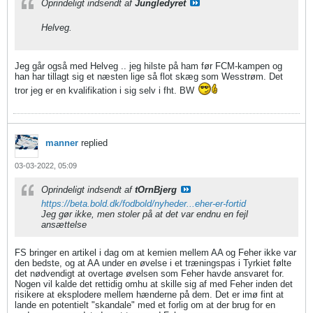
Oprindeligt indsendt af
Jungledyret
Helveg.
Jeg går også med Helveg .. jeg hilste på ham før FCM-kampen og
han har tillagt sig et næsten lige så flot skæg som Wesstrøm. Det
tror jeg er en kvalifikation i sig selv i fht. BW
manner
replied
03-03-2022, 05:09
Oprindeligt indsendt af
tOrnBjerg
https://beta.bold.dk/fodbold/nyheder...eher-er-fortid
Jeg gør ikke, men stoler på at det var endnu en fejl
ansættelse
FS bringer en artikel i dag om at kemien mellem AA og Feher ikke var
den bedste, og at AA under en øvelse i et træningspas i Tyrkiet følte
det nødvendigt at overtage øvelsen som Feher havde ansvaret for.
Nogen vil kalde det rettidig omhu at skille sig af med Feher inden det
risikere at eksplodere mellem hænderne på dem. Det er imø fint at
lande en potentielt "skandale" med et forlig om at der brug for en