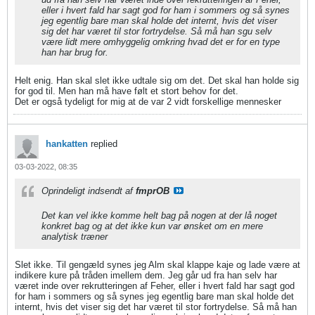
eller i hvert fald har sagt god for ham i sommers og så synes
jeg egentlig bare man skal holde det internt, hvis det viser
sig det har været til stor fortrydelse. Så må han sgu selv
være lidt mere omhyggelig omkring hvad det er for en type
han har brug for.
Helt enig. Han skal slet ikke udtale sig om det. Det skal han holde sig
for god til. Men han må have følt et stort behov for det.
Det er også tydeligt for mig at de var 2 vidt forskellige mennesker
hankatten
replied
03-03-2022, 08:35
Oprindeligt indsendt af
fmprOB
Det kan vel ikke komme helt bag på nogen at der lå noget
konkret bag og at det ikke kun var ønsket om en mere
analytisk træner
Slet ikke. Til gengæld synes jeg Alm skal klappe kaje og lade være at
indikere kure på tråden imellem dem. Jeg går ud fra han selv har
været inde over rekrutteringen af Feher, eller i hvert fald har sagt god
for ham i sommers og så synes jeg egentlig bare man skal holde det
internt, hvis det viser sig det har været til stor fortrydelse. Så må han