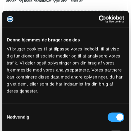
anden, og mere datadrevet type end Feher er.
3
Likes
Jungledyret
replied
Denne hjemmeside bruger cookies
02-03-2022, 21:11
Vi bruger cookies til at tilpasse vores indhold, til at vise
Oprindeligt indsendt af
Fergi
dig funktioner til sociale medier og til at analysere vores
Per P
trafik. Vi deler også oplysninger om din brug af vores
hjemmeside med vores analysepartnere. Vores partnere
Helveg.
kan kombinere disse data med andre oplysninger, du har
givet dem, eller som de har indsamlet fra din brug af
deres tjenester.
Fergi
replied
02-03-2022, 21:01
Samtykkevalg
Nødvendig
Oprindeligt indsendt af
Lennon
Jeg kan godt lide ideen om en "kulturminister" i OB, som