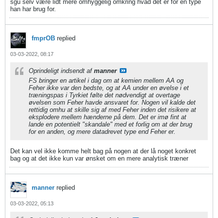
sgu selv være lidt mere omhyggelig omkring hvad det er for en type
han har brug for.
fmprOB
replied
03-03-2022, 08:17
Oprindeligt indsendt af
manner
FS bringer en artikel i dag om at kemien mellem AA og
Feher ikke var den bedste, og at AA under en øvelse i et
træningspas i Tyrkiet følte det nødvendigt at overtage
øvelsen som Feher havde ansvaret for. Nogen vil kalde det
rettidig omhu at skille sig af med Feher inden det risikere at
eksplodere mellem hænderne på dem. Det er imø fint at
lande en potentielt "skandale" med et forlig om at der brug
for en anden, og mere datadrevet type end Feher er.
Det kan vel ikke komme helt bag på nogen at der lå noget konkret
bag og at det ikke kun var ønsket om en mere analytisk træner
manner
replied
03-03-2022, 05:13