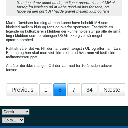
Som jeg skrev andet steds, så ligner ansættelsen af MH et
forsøg fra ledelsen på at købe goodwill hos fansene, og
lappe på den grøft JH havde gravet mellem klub og fans.
Martin Davidsen foreslog at man kunne have beholdt MH som
bindeled mellem klub og fans og overfor sponsorer. Fastholde en
legende og kulturbærer i klubben der kunne holde styr på alle de små
ting i klubben som forretningen OS&E ikke giver så meget
opmærksomhed.
Faktisk så er det vis NT der har været længst i OB og efter ham Lars
Bjerring og han skal man vist ikke skifte ud hvis man vil fastholde
målmandssetuppet.
Altså er der ikke mange i OB der var med for 10 år siden udover
fansne ..
Previous
1
6
7
34
Næste