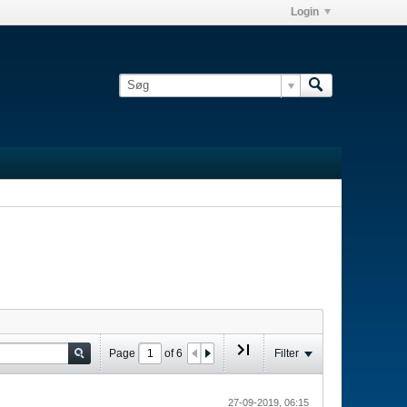
Login
Page
of
6
Filter
27-09-2019, 06:15