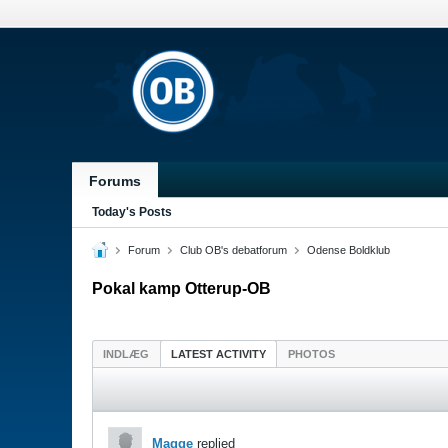
Forums
Today's Posts
Forum
Club OB's debatforum
Odense Boldklub
Pokal kamp Otterup-OB
INDLÆG
LATEST ACTIVITY
PHOTOS
Magge
replied