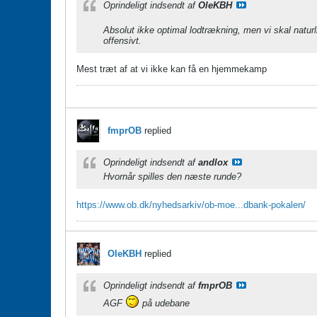
Oprindeligt indsendt af
OleKBH
Absolut ikke optimal lodtrækning, men vi skal natur
offensivt.
Mest træt af at vi ikke kan få en hjemmekamp
fmprOB
replied
Oprindeligt indsendt af
andlox
Hvornår spilles den næste runde?
https://www.ob.dk/nyhedsarkiv/ob-moe...dbank-pokalen/
OleKBH
replied
Oprindeligt indsendt af
fmprOB
AGF
på udebane