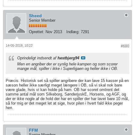
Sheed
Senior Member
Oprettet:
Nov 2013
Indlæg:
7291
14-05-2018, 10:22
#680
Oprindeligt indsendt af
hestbjerg94
Men en angriber der er synlig hele kampen og som scorer
mange mål, spiller i ikke i Superligaen og heller ikke i OB.
Præcis. Historisk set så spiller angribere der kan lave 15 kasser på en
sæson heller ikke særligt meget længere i OB, så vi skal nok bare
være glade, hvis vi kan holde på ham. OB har scoret omtrent det
samme antal mål som Silkeborg, SønderjyskE, Horsens, og AGF, og
der er ikke nogle af de hold der har en spiller der har lavet bare 10 mål,
så for mig er det meget let at sige, hvor pilen i hvert fald ikke peger
hen.
FFM
Senior Member