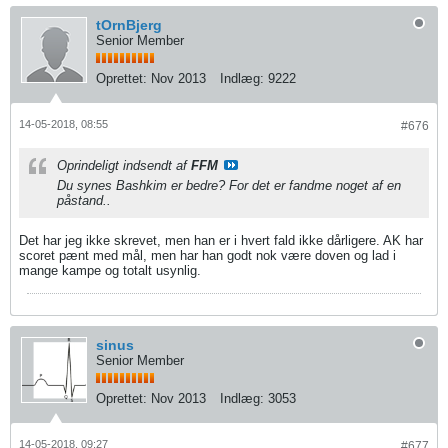
tOrnBjerg
Senior Member
Oprettet:
Nov 2013
Indlæg:
9222
14-05-2018, 08:55
#676
Oprindeligt indsendt af
FFM
Du synes Bashkim er bedre? For det er fandme noget af en
påstand..
Det har jeg ikke skrevet, men han er i hvert fald ikke dårligere. AK har
scoret pænt med mål, men har han godt nok være doven og lad i
mange kampe og totalt usynlig.
sinus
Senior Member
Oprettet:
Nov 2013
Indlæg:
3053
14-05-2018, 09:27
#677