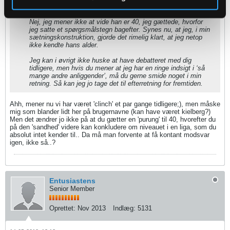
Oprindeligt indsendt af
mckellberg
Nej, jeg mener ikke at vide han er 40, jeg gættede, hvorfor
jeg satte et spørgsmålstegn bagefter. Synes nu, at jeg, i min
sætningskonstruktion, gjorde det rimelig klart, at jeg netop
ikke kendte hans alder.
Jeg kan i øvrigt ikke huske at have debatteret med dig
tidligere, men hvis du mener at jeg har en ringe indsigt i ‘så
mange andre anliggender’, må du gerne smide noget i min
retning. Så kan jeg jo tage det til efterretning for fremtiden.
Ahh, mener nu vi har været 'clinch' et par gange tidligere;), men måske
mig som blander lidt her på brugernavne (kan have været kielberg?)
Men det ændrer jo ikke på at du gætter en 'purung' til 40, hvorefter du
på den 'sandhed' videre kan konkludere om niveauet i en liga, som du
absolut intet kender til.. Da må man forvente at få kontant modsvar
igen, ikke så..?
Entusiastens
Senior Member
Oprettet:
Nov 2013
Indlæg:
5131