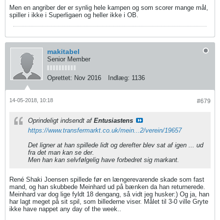
Men en angriber der er synlig hele kampen og som scorer mange mål,
spiller i ikke i Superligaen og heller ikke i OB.
makitabel
Senior Member
Oprettet:
Nov 2016
Indlæg:
1136
14-05-2018, 10:18
#679
Oprindeligt indsendt af
Entusiastens
https://www.transfermarkt.co.uk/mein...2/verein/19657
Det ligner at han spillede lidt og derefter blev sat af igen ... ud
fra det man kan se der.
Men han kan selvfølgelig have forbedret sig markant.
René Shaki Joensen spillede før en længerevarende skade som fast
mand, og han skubbede Meinhard ud på bænken da han returnerede.
Meinhard var dog lige fyldt 18 dengang, så vidt jeg husker:) Og ja, han
har lagt meget på sit spil, som billederne viser. Målet til 3-0 ville Gryte
ikke have nappet any day of the week..