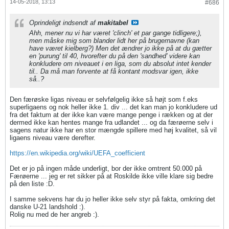
14-05-2018, 13:13
#686
Oprindeligt indsendt af
makitabel
Ahh, mener nu vi har været 'clinch' et par gange tidligere;),
men måske mig som blander lidt her på brugernavne (kan
have været kielberg?) Men det ændrer jo ikke på at du gætter
en 'purung' til 40, hvorefter du på den 'sandhed' videre kan
konkludere om niveauet i en liga, som du absolut intet kender
til.. Da må man forvente at få kontant modsvar igen, ikke
så..?
Den færøske ligas niveau er selvfølgelig ikke så højt som f.eks
superligaens og nok heller ikke 1. div ... det kan man jo konkludere ud
fra det faktum at der ikke kan være mange penge i rækken og at der
dermed ikke kan hentes mange fra udlandet ... og da færøerne selv i
sagens natur ikke har en stor mængde spillere med høj kvalitet, så vil
ligaens niveau være derefter.
https://en.wikipedia.org/wiki/UEFA_coefficient
Det er jo på ingen måde underligt, bor der ikke omtrent 50.000 på
Færøerne ... jeg er ret sikker på at Roskilde ikke ville klare sig bedre
på den liste :D.
I samme sekvens har du jo heller ikke selv styr på fakta, omkring det
danske U-21 landshold :).
Rolig nu med de her angreb :).