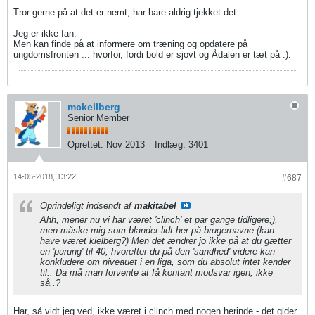
Tror gerne på at det er nemt, har bare aldrig tjekket det ...
Jeg er ikke fan.
Men kan finde på at informere om træning og opdatere på
ungdomsfronten ... hvorfor, fordi bold er sjovt og Ådalen er tæt på :).
mckellberg
Senior Member
Oprettet:
Nov 2013
Indlæg:
3401
14-05-2018, 13:22
#687
Oprindeligt indsendt af
makitabel
Ahh, mener nu vi har været 'clinch' et par gange tidligere;),
men måske mig som blander lidt her på brugernavne (kan
have været kielberg?) Men det ændrer jo ikke på at du gætter
en 'purung' til 40, hvorefter du på den 'sandhed' videre kan
konkludere om niveauet i en liga, som du absolut intet kender
til.. Da må man forvente at få kontant modsvar igen, ikke
så..?
Har, så vidt jeg ved, ikke været i clinch med nogen herinde - det gider