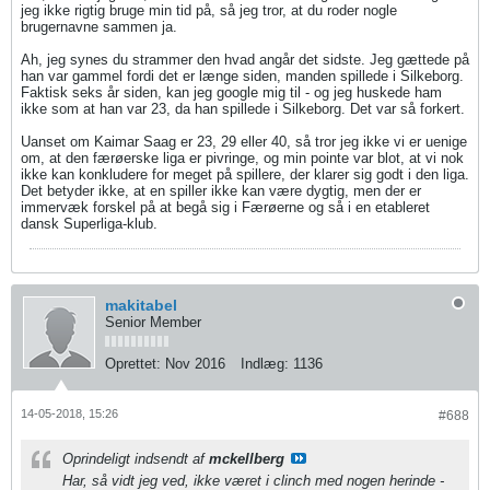
jeg ikke rigtig bruge min tid på, så jeg tror, at du roder nogle
brugernavne sammen ja.
Ah, jeg synes du strammer den hvad angår det sidste. Jeg gættede på
han var gammel fordi det er længe siden, manden spillede i Silkeborg.
Faktisk seks år siden, kan jeg google mig til - og jeg huskede ham
ikke som at han var 23, da han spillede i Silkeborg. Det var så forkert.
Uanset om Kaimar Saag er 23, 29 eller 40, så tror jeg ikke vi er uenige
om, at den færøerske liga er pivringe, og min pointe var blot, at vi nok
ikke kan konkludere for meget på spillere, der klarer sig godt i den liga.
Det betyder ikke, at en spiller ikke kan være dygtig, men der er
immervæk forskel på at begå sig i Færøerne og så i en etableret
dansk Superliga-klub.
makitabel
Senior Member
Oprettet:
Nov 2016
Indlæg:
1136
14-05-2018, 15:26
#688
Oprindeligt indsendt af
mckellberg
Har, så vidt jeg ved, ikke været i clinch med nogen herinde -