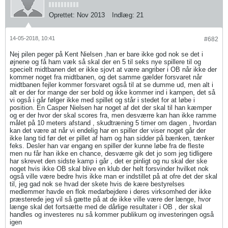
Oprettet:
Nov 2013
Indlæg:
21
14-05-2018, 10:41
#682
Nej pilen peger på Kent Nielsen ,han er bare ikke god nok se det i
øjnene og få ham væk så skal der en 5 til seks nye spillere til og
specielt midtbanen det er ikke sjovt at være angriber i OB når ikke der
kommer noget fra midtbanen, og det samme gælder forsvaret når
midtbanen fejler kommer forsvaret også til at se dumme ud, men alt i
alt er der for mange der ser bold og ikke kommer ind i kampen, det så
vi også i går følger ikke med spillet og står i stedet for at løbe i
position. En Casper Nielsen har noget af det der skal til han kæmper
og er der hvor der skal scores fra, men desværre kan han ikke ramme
målet på 10 meters afstand , skudtræning 5 timer om dagen , hvordan
kan det være at når vi endelig har en spiller der viser noget går der
ikke lang tid før det er pillet af ham og han sidder på bænken, tænker
feks. Desler han var engang en spiller der kunne løbe fra de fleste
men nu får han ikke en chance, desværre gik det jo som jeg tidligere
har skrevet den sidste kamp i går , det er pinligt og nu skal der ske
noget hvis ikke OB skal blive en klub der helt forsvinder hvilket nok
også ville være bedre hvis ikke man er indstillet på at ofre det der skal
til, jeg gad nok se hvad der skete hvis de kære bestyrelses
medlemmer havde en flok medarbejdere i deres virksomhed der ikke
præsterede jeg vil så gætte på at de ikke ville være der længe, hvor
længe skal det fortsætte med de dårlige resultater i OB , der skal
handles og investeres nu så kommer publikum og investeringen også
igen