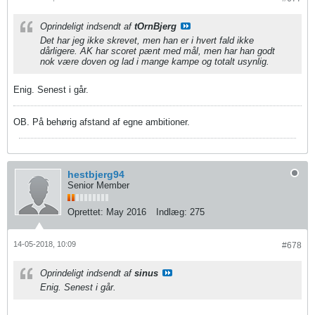
Oprindeligt indsendt af
tOrnBjerg
Det har jeg ikke skrevet, men han er i hvert fald ikke
dårligere. AK har scoret pænt med mål, men har han godt
nok være doven og lad i mange kampe og totalt usynlig.
Enig. Senest i går.
OB. På behørig afstand af egne ambitioner.
hestbjerg94
Senior Member
Oprettet:
May 2016
Indlæg:
275
14-05-2018, 10:09
#678
Oprindeligt indsendt af
sinus
Enig. Senest i går.