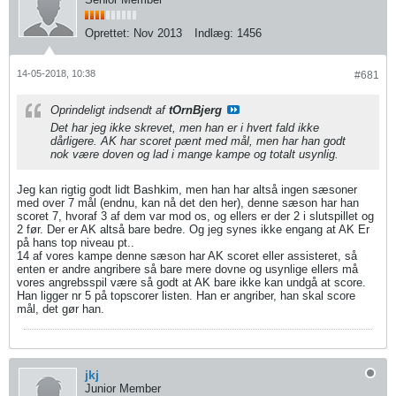
Oprettet:
Nov 2013
Indlæg:
1456
14-05-2018, 10:38
#681
Oprindeligt indsendt af
tOrnBjerg
Det har jeg ikke skrevet, men han er i hvert fald ikke
dårligere. AK har scoret pænt med mål, men har han godt
nok være doven og lad i mange kampe og totalt usynlig.
Jeg kan rigtig godt lidt Bashkim, men han har altså ingen sæsoner
med over 7 mål (endnu, kan nå det den her), denne sæson har han
scoret 7, hvoraf 3 af dem var mod os, og ellers er der 2 i slutspillet og
2 før. Der er AK altså bare bedre. Og jeg synes ikke engang at AK Er
på hans top niveau pt..
14 af vores kampe denne sæson har AK scoret eller assisteret, så
enten er andre angribere så bare mere dovne og usynlige ellers må
vores angrebsspil være så godt at AK bare ikke kan undgå at score.
Han ligger nr 5 på topscorer listen. Han er angriber, han skal score
mål, det gør han.
jkj
Junior Member