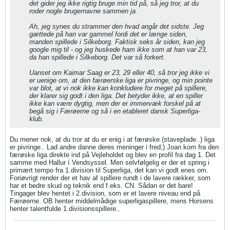
det gider jeg ikke rigtig bruge min tid på, så jeg tror, at du
roder nogle brugernavne sammen ja.
Ah, jeg synes du strammer den hvad angår det sidste. Jeg
gættede på han var gammel fordi det er længe siden,
manden spillede i Silkeborg. Faktisk seks år siden, kan jeg
google mig til - og jeg huskede ham ikke som at han var 23,
da han spillede i Silkeborg. Det var så forkert.
Uanset om Kaimar Saag er 23, 29 eller 40, så tror jeg ikke vi
er uenige om, at den færøerske liga er pivringe, og min pointe
var blot, at vi nok ikke kan konkludere for meget på spillere,
der klarer sig godt i den liga. Det betyder ikke, at en spiller
ikke kan være dygtig, men der er immervæk forskel på at
begå sig i Færøerne og så i en etableret dansk Superliga-
klub.
Du mener nok, at du tror at du er enig i at færøske (staveplade..) liga
er pivringe.. Lad andre danne deres meninger i fred;) Joan kom fra den
færøske liga direkte ind på Vejleholdet og blev en profil fra dag 1. Det
samme med Hallur í Vendsyssel. Men selvfølgelig er der et spring i
primært tempo fra 1.division til Superliga, det kan vi godt enes om.
Foriøvrigt render der et hav af spillere rundt i de lavere rækker, som
har et bedre skud og teknik end f.eks. CN. Sådan er det bare!
Tingager blev hentet i 2.division, som er et lavere niveau end på
Færøerne. OB henter middelmådige superligaspillere, mens Horsens
henter talentfulde 1.divisionsspillere..