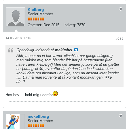
Kielberg
Senior Member
Oprettet:
Dec 2015
Indlæg:
7870
14-05-2018, 17:16
#689
Oprindeligt indsendt af
makitabel
Ahh, mener nu vi har været 'clinch' et par gange tidligere;),
men måske mig som blander lidt her på brugernavne (kan
have været kielberg?) Men det ændrer jo ikke på at du gætter
en 'purung' til 40, hvorefter du på den 'sandhed' videre kan
konkludere om niveauet i en liga, som du absolut intet kender
til.. Da må man forvente at få kontant modsvar igen, ikke
så..?
Hov hov ... hold mig udenfor
mckellberg
Senior Member