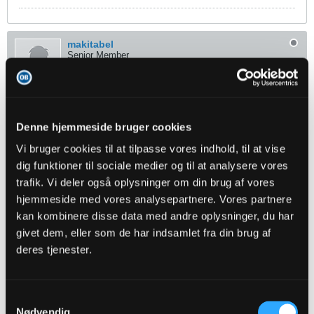
makitabel
Senior Member
Oprettet:
Nov 2016
Indlæg:
1136
14-05-2018, 10:43
#683
Denne hjemmeside bruger cookies
Oprindeligt indsendt af
mckellberg
Vi bruger cookies til at tilpasse vores indhold, til at vise
Siger vist alt om den liga. Hvor gammel er han? 40?
dig funktioner til sociale medier og til at analysere vores
trafik. Vi deler også oplysninger om din brug af vores
Manden er 29 og du mener at vide, at han er 40.. Det siger vist mest
om din indsigt i dette anliggende som i så mange andre..
hjemmeside med vores analysepartnere. Vores partnere
kan kombinere disse data med andre oplysninger, du har
givet dem, eller som de har indsamlet fra din brug af
mckellberg
deres tjenester.
Senior Member
Oprettet:
Nov 2013
Indlæg:
3401
Samtykkevalg
Nødvendig