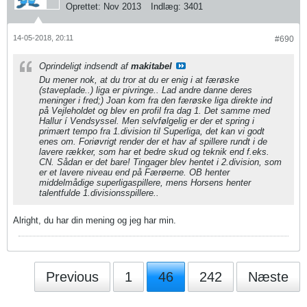
Oprettet:
Nov 2013
Indlæg:
3401
14-05-2018, 20:11
#690
Oprindeligt indsendt af
makitabel
Du mener nok, at du tror at du er enig i at færøske
(staveplade..) liga er pivringe.. Lad andre danne deres
meninger i fred;) Joan kom fra den færøske liga direkte ind
på Vejleholdet og blev en profil fra dag 1. Det samme med
Hallur í Vendsyssel. Men selvfølgelig er der et spring i
primært tempo fra 1.division til Superliga, det kan vi godt
enes om. Foriøvrigt render der et hav af spillere rundt i de
lavere rækker, som har et bedre skud og teknik end f.eks.
CN. Sådan er det bare! Tingager blev hentet i 2.division, som
er et lavere niveau end på Færøerne. OB henter
middelmådige superligaspillere, mens Horsens henter
talentfulde 1.divisionsspillere..
Alright, du har din mening og jeg har min.
Previous
1
46
242
Næste