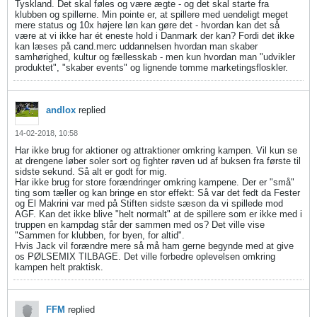
Tyskland. Det skal føles og være ægte - og det skal starte fra
klubben og spillerne. Min pointe er, at spillere med uendeligt meget
mere status og 10x højere løn kan gøre det - hvordan kan det så
være at vi ikke har ét eneste hold i Danmark der kan? Fordi det ikke
kan læses på cand.merc uddannelsen hvordan man skaber
samhørighed, kultur og fællesskab - men kun hvordan man "udvikler
produktet", "skaber events" og lignende tomme marketingsfloskler.
andlox
replied
14-02-2018, 10:58
Har ikke brug for aktioner og attraktioner omkring kampen. Vil kun se
at drengene løber soler sort og fighter røven ud af buksen fra første til
sidste sekund. Så alt er godt for mig.
Har ikke brug for store forændringer omkring kampene. Der er "små"
ting som tæller og kan bringe en stor effekt: Så var det fedt da Fester
og El Makrini var med på Stiften sidste sæson da vi spillede mod
AGF. Kan det ikke blive "helt normalt" at de spillere som er ikke med i
truppen en kampdag står der sammen med os? Det ville vise
"Sammen for klubben, for byen, for altid".
Hvis Jack vil forændre mere så må ham gerne begynde med at give
os PØLSEMIX TILBAGE. Det ville forbedre oplevelsen omkring
kampen helt praktisk.
FFM
replied