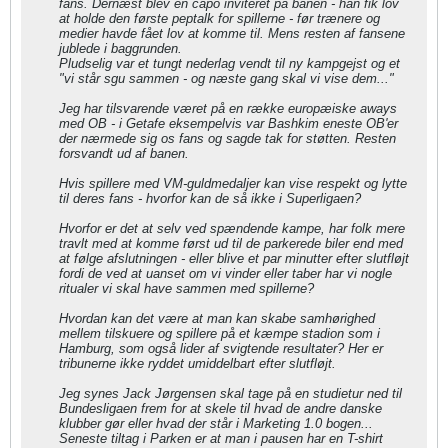
fans. Dernæst blev en capo inviteret på banen - han fik lov
at holde den første peptalk for spillerne - før trænere og
medier havde fået lov at komme til. Mens resten af fansene
jublede i baggrunden.
Pludselig var et tungt nederlag vendt til ny kampgejst og et
"vi står sgu sammen - og næste gang skal vi vise dem..."
Jeg har tilsvarende været på en række europæiske aways
med OB - i Getafe eksempelvis var Bashkim eneste OB'er
der nærmede sig os fans og sagde tak for støtten. Resten
forsvandt ud af banen.
Hvis spillere med VM-guldmedaljer kan vise respekt og lytte
til deres fans - hvorfor kan de så ikke i Superligaen?
Hvorfor er det at selv ved spændende kampe, har folk mere
travlt med at komme først ud til de parkerede biler end med
at følge afslutningen - eller blive et par minutter efter slutfløjt
fordi de ved at uanset om vi vinder eller taber har vi nogle
ritualer vi skal have sammen med spillerne?
Hvordan kan det være at man kan skabe samhørighed
mellem tilskuere og spillere på et kæmpe stadion som i
Hamburg, som også lider af svigtende resultater? Her er
tribunerne ikke ryddet umiddelbart efter slutfløjt.
Jeg synes Jack Jørgensen skal tage på en studietur ned til
Bundesligaen frem for at skele til hvad de andre danske
klubber gør eller hvad der står i Marketing 1.0 bogen...
Seneste tiltag i Parken er at man i pausen har en T-shirt