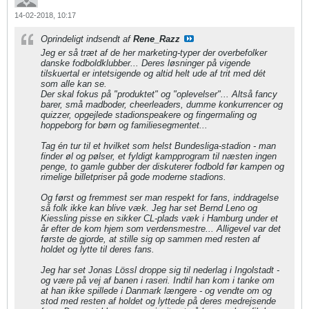
14-02-2018, 10:17
Oprindeligt indsendt af
Rene_Razz
Jeg er så træt af de her marketing-typer der overbefolker
danske fodboldklubber... Deres løsninger på vigende
tilskuertal er intetsigende og altid helt ude af trit med dét
som alle kan se.
Der skal fokus på "produktet" og "oplevelser"... Altså fancy
barer, små madboder, cheerleaders, dumme konkurrencer og
quizzer, opgejlede stadionspeakere og fingermaling og
hoppeborg for børn og familiesegmentet...
Tag én tur til et hvilket som helst Bundesliga-stadion - man
finder øl og pølser, et fyldigt kampprogram til næsten ingen
penge, to gamle gubber der diskuterer fodbold før kampen og
rimelige billetpriser på gode moderne stadions.
Og først og fremmest ser man respekt for fans, inddragelse
så folk ikke kan blive væk. Jeg har set Bernd Leno og
Kiessling pisse en sikker CL-plads væk i Hamburg under et
år efter de kom hjem som verdensmestre... Alligevel var det
første de gjorde, at stille sig op sammen med resten af
holdet og lytte til deres fans.
Jeg har set Jonas Lössl droppe sig til nederlag i Ingolstadt -
og være på vej af banen i raseri. Indtil han kom i tanke om
at han ikke spillede i Danmark længere - og vendte om og
stod med resten af holdet og lyttede på deres medrejsende