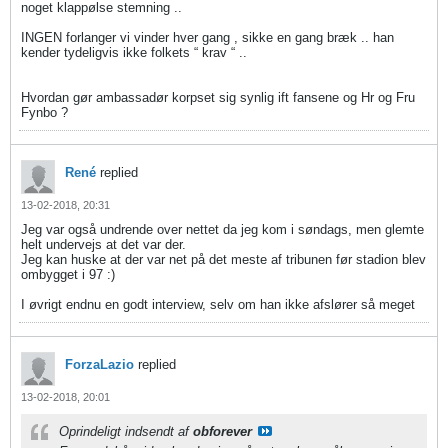
noget klappølse stemning ..
INGEN forlanger vi vinder hver gang , sikke en gang bræk .. han
kender tydeligvis ikke folkets “ krav “ ..
Hvordan gør ambassadør korpset sig synlig ift fansene og Hr og Fru
Fynbo ?
René
replied
13-02-2018, 20:31
Jeg var også undrende over nettet da jeg kom i søndags, men glemte
helt undervejs at det var der.
Jeg kan huske at der var net på det meste af tribunen før stadion blev
ombygget i 97 :)
I øvrigt endnu en godt interview, selv om han ikke afslører så meget
ForzaLazio
replied
13-02-2018, 20:01
Oprindeligt indsendt af
obforever