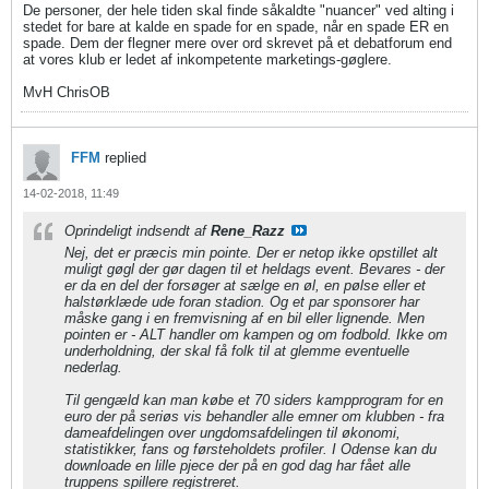
De personer, der hele tiden skal finde såkaldte "nuancer" ved alting i
stedet for bare at kalde en spade for en spade, når en spade ER en
spade. Dem der flegner mere over ord skrevet på et debatforum end
at vores klub er ledet af inkompetente marketings-gøglere.
MvH ChrisOB
FFM
replied
14-02-2018, 11:49
Oprindeligt indsendt af
Rene_Razz
Nej, det er præcis min pointe. Der er netop ikke opstillet alt
muligt gøgl der gør dagen til et heldags event. Bevares - der
er da en del der forsøger at sælge en øl, en pølse eller et
halstørklæde ude foran stadion. Og et par sponsorer har
måske gang i en fremvisning af en bil eller lignende. Men
pointen er - ALT handler om kampen og om fodbold. Ikke om
underholdning, der skal få folk til at glemme eventuelle
nederlag.
Til gengæld kan man købe et 70 siders kampprogram for en
euro der på seriøs vis behandler alle emner om klubben - fra
dameafdelingen over ungdomsafdelingen til økonomi,
statistikker, fans og førsteholdets profiler. I Odense kan du
downloade en lille pjece der på en god dag har fået alle
truppens spillere registreret.