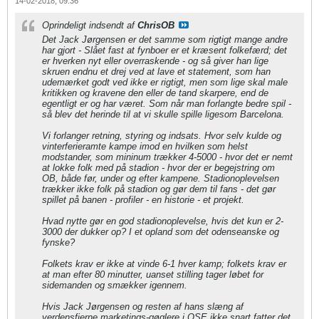
14-02-2018, 09:36
Oprindeligt indsendt af
ChrisOB
Det Jack Jørgensen er det samme som rigtigt mange andre
har gjort - Slået fast at fynboer er et kræsent folkefærd; det
er hverken nyt eller overraskende - og så giver han lige
skruen endnu et drej ved at lave et statement, som han
udemærket godt ved ikke er rigtigt, men som lige skal male
kritikken og kravene den eller de tand skarpere, end de
egentligt er og har været. Som når man forlangte bedre spil -
så blev det herinde til at vi skulle spille ligesom Barcelona.
Vi forlanger retning, styring og indsats. Hvor selv kulde og
vinterferieramte kampe imod en hvilken som helst
modstander, som mininum trækker 4-5000 - hvor det er nemt
at lokke folk med på stadion - hvor der er begejstring om
OB, både før, under og efter kampene. Stadionoplevelsen
trækker ikke folk på stadion og gør dem til fans - det gør
spillet på banen - profiler - en historie - et projekt.
Hvad nytte gør en god stadionoplevelse, hvis det kun er 2-
3000 der dukker op? I et opland som det odenseanske og
fynske?
Folkets krav er ikke at vinde 6-1 hver kamp; folkets krav er
at man efter 80 minutter, uanset stilling tager løbet for
sidemanden og smækker igennem.
Hvis Jack Jørgensen og resten af hans slæng af
verdensfjerne marketings-gøglere i OSE ikke snart fatter det,