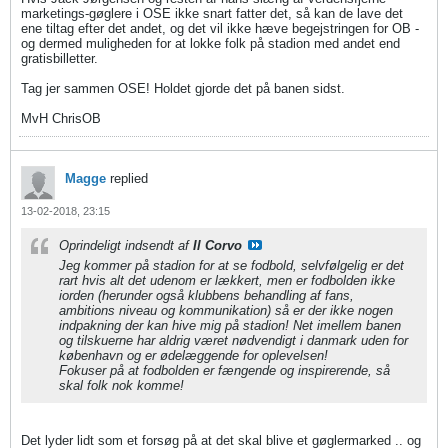
marketings-gøglere i OSE ikke snart fatter det, så kan de lave det
ene tiltag efter det andet, og det vil ikke hæve begejstringen for OB -
og dermed muligheden for at lokke folk på stadion med andet end
gratisbilletter.
Tag jer sammen OSE! Holdet gjorde det på banen sidst.
MvH ChrisOB
Magge
replied
13-02-2018, 23:15
Oprindeligt indsendt af
Il Corvo
Jeg kommer på stadion for at se fodbold, selvfølgelig er det
rart hvis alt det udenom er lækkert, men er fodbolden ikke
iorden (herunder også klubbens behandling af fans,
ambitions niveau og kommunikation) så er der ikke nogen
indpakning der kan hive mig på stadion! Net imellem banen
og tilskuerne har aldrig været nødvendigt i danmark uden for
københavn og er ødelæggende for oplevelsen!
Fokuser på at fodbolden er fængende og inspirerende, så
skal folk nok komme!
Det lyder lidt som et forsøg på at det skal blive et gøglermarked .. og