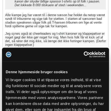
kanon der skyder billige sponsor t-shirts op til folk i pausen.
Det lokkede 8.000 tilskuere af sted i weekenden...
Alle kampe jeg har været til i denne sæson har holdet da netop været
rundt til tribunerne og sige tak for støtten. I starten af sæsonen bad
stadion speakeren sågar folk på T-hansen tribunen om lige at vente
fordi spillerne gerne vil sige tak for kampen.
Jeg synes også at cheerleaders og t-shirt kanoner og klappepølser er
noget gøgl der ikke gør noget for mig. Men hvis folk får et kick ud af
det, så rører det mig ikke, så længe det ikke forringer kampen. (Derfor
ingen klappepølser.)
Jeg har desværre aldrig været til en kamp i Bundesligaen, men er det
netop ikke en oplevelse der er meget større end kampen? Hvor der
netop er opstillet ting der gør det til et hel dags event?
Denne hjemmeside bruger cookies
FFM
replied
Vi bruger cookies til at tilpasse vores indhold, til at vise
14-02-2018, 10:10
dig funktioner til sociale medier og til at analysere vores
Oprindeligt indsendt af
ChrisOB
trafik. Vi deler også oplysninger om din brug af vores
Det Jack Jørgensen er det samme som rigtigt mange andre
hjemmeside med vores analysepartnere. Vores partnere
har gjort - Slået fast at fynboer er et kræsent folkefærd; det
kan kombinere disse data med andre oplysninger, du har
er hverken nyt eller overraskende - og så giver han lige
skruen endnu et drej ved at lave et statement, som han
givet dem, eller som de har indsamlet fra din brug af
udemærket godt ved ikke er rigtigt, men som lige skal male