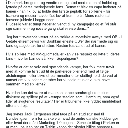
i Danmark længere - og vendte om og stod med resten af holdet og
lyttede på deres medrejsende fans. Dernæst blev en capo inviteret på
banen - han fik lov at holde den første peptalk for spillerne - før
trænere og medier havde fået lov at komme til. Mens resten af
fansene jublede i baggrunden.
Pludselig var et tungt nederlag vendt til ny kampgejst og et "vi står
sgu sammen - og næste gang skal vi vise dem..."
Jeg har tilsvarende været på en række europæiske aways med OB - i
Getafe eksempelvis var Bashkim eneste OB'er der nærmede sig os
fans og sagde tak for støtten. Resten forsvandt ud af banen.
Hvis spillere med VM-guldmedaljer kan vise respekt og lytte til deres
fans - hvorfor kan de så ikke i Superligaen?
Hvorfor er det at selv ved spændende kampe, har folk mere travlt
med at komme først ud til de parkerede biler end med at følge
afslutningen - eller blive et par minutter efter slutfløjt fordi de ved at
uanset om vi vinder eller taber har vi nogle ritualer vi skal have
sammen med spillerne?
Hvordan kan det være at man kan skabe samhørighed mellem
tilskuere og spillere på et kæmpe stadion som i Hamburg, som også
lider af svigtende resultater? Her er tribunerne ikke ryddet umiddelbart
efter slutfløjt.
Jeg synes Jack Jørgensen skal tage på en studietur ned til
Bundesligaen frem for at skele til hvad de andre danske klubber gør
eller hvad der står i Marketing 1.0 bogen... Seneste tiltag i Parken er
at man i pausen har en T-shirt kanon der skyder billige sponsor t-