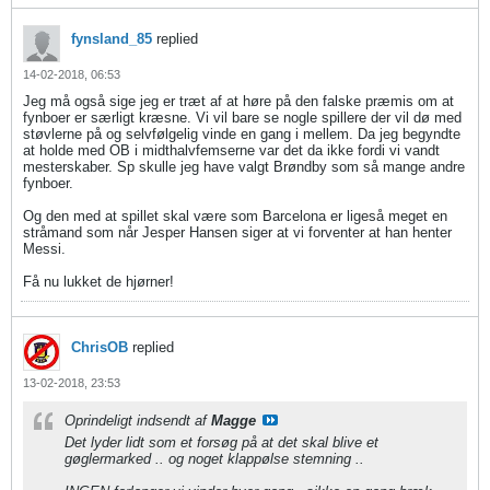
fynsland_85
replied
14-02-2018, 06:53
Jeg må også sige jeg er træt af at høre på den falske præmis om at
fynboer er særligt kræsne. Vi vil bare se nogle spillere der vil dø med
støvlerne på og selvfølgelig vinde en gang i mellem. Da jeg begyndte
at holde med OB i midthalvfemserne var det da ikke fordi vi vandt
mesterskaber. Sp skulle jeg have valgt Brøndby som så mange andre
fynboer.
Og den med at spillet skal være som Barcelona er ligeså meget en
stråmand som når Jesper Hansen siger at vi forventer at han henter
Messi.
Få nu lukket de hjørner!
ChrisOB
replied
13-02-2018, 23:53
Oprindeligt indsendt af
Magge
Det lyder lidt som et forsøg på at det skal blive et
gøglermarked .. og noget klappølse stemning ..