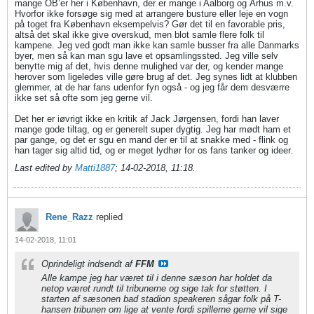
mange OB’er her i København, der er mange i Aalborg og Århus m.v.
Hvorfor ikke forsøge sig med at arrangere busture eller leje en vogn
på toget fra København eksempelvis? Gør det til en favorable pris,
altså det skal ikke give overskud, men blot samle flere folk til
kampene. Jeg ved godt man ikke kan samle busser fra alle Danmarks
byer, men så kan man sgu lave et opsamlingssted. Jeg ville selv
benytte mig af det, hvis denne mulighed var der, og kender mange
herover som ligeledes ville gøre brug af det. Jeg synes lidt at klubben
glemmer, at de har fans udenfor fyn også - og jeg får dem desværre
ikke set så ofte som jeg gerne vil.
Det her er iøvrigt ikke en kritik af Jack Jørgensen, fordi han laver
mange gode tiltag, og er generelt super dygtig. Jeg har mødt ham et
par gange, og det er sgu en mand der er til at snakke med - flink og
han tager sig altid tid, og er meget lydhør for os fans tanker og ideer.
Last edited by
Matti1887
;
14-02-2018, 11:18
.
Rene_Razz
replied
14-02-2018, 11:01
Oprindeligt indsendt af
FFM
Alle kampe jeg har været til i denne sæson har holdet da
netop været rundt til tribunerne og sige tak for støtten. I
starten af sæsonen bad stadion speakeren sågar folk på T-
hansen tribunen om lige at vente fordi spillerne gerne vil sige