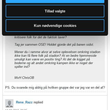
Hvis Jack Jørgensen og resten af hans slæng af
verdensfjerne marketings-gøglere i OSE ikke snart fatter det,
Tillad valgte
så kan de lave det ene tiltag efter det andet, og det vil ikke
hæve begejstringen for OB - og dermed muligheden for at
lokke folk på stadion med andet end gratisbilletter.
Kun nødvendige cookies
"Ja, det kan jeg godt. Helt kort så handler det om, at jeg har
ansvaret for alt det, der ikke har noget med sporten at gøre."
Dette er lige præcis ikke Jacks arbejdsområde. Skal vi ikke
kritisere folk for det de faktisk laver?
Tag jer sammen OSE! Holdet gjorde det på banen sidst.
Mener du i ramme alvor at selve oplevelsen omkring stadion
ikke kan få flere folk på stadion? At en bedre hjemmeside
umuligt kan være en positiv ting? At det de kigget på
boderne og alt andet omkring kampen ikke er noget der
spiller ind?
MvH ChrisOB
PS. Du svarede mig aldrig på hvilken gruppe det var jeg var en del af?
Rene_Razz
replied