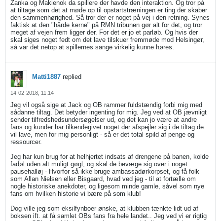
Zanka og Makienok da spillere der havde den interaktion. Og tror på
at tiltage som det at møde op til opstartstræningen er ting der skaber
den sammenhørighed. Så tror der er noget på vej i den retning. Synes
faktisk at den "hårde kerne" på RMN tribunen gør alt for det, og tror
meget af vejen frem ligger der. For det er jo et parløb. Og hvis der
skal siges noget fedt om det lave tilskuer fremmøde mod Helsingør,
så var det netop at spillernes sange virkelig kunne høres.
Matti1887
replied
14-02-2018, 11:14
Jeg vil også sige at Jack og OB rammer fuldstændig forbi mig med
sådanne tiltag. Det betyder ingenting for mig. Jeg ved at OB jævnligt
sender tilfredshedsundersøgelser ud, og det kan jo være at andre
fans og kunder har tilkendegivet noget der afspejler sig i de tiltag de
vil lave, men for mig personligt - så er det total spild af penge og
ressourcer.
Jeg har kun brug for at helhjertet indsats af drengene på banen, kolde
fadøl uden alt muligt gøgl, og skal de bevæge sig over i noget
pausehalløj - Hvorfor så ikke bruge ambassadørkorpset, og få folk
som Allan Nielsen eller Bisgaard, hvad ved jeg - til at fortælle om
nogle historiske anekdoter, og ligesom minde gamle, såvel som nye
fans om hvilken historie vi bære på som klub!
Dog ville jeg som eksilfynboer ønske, at klubben tænkte lidt ud af
boksen ift. at få samlet OBs fans fra hele landet.. Jeg ved vi er rigtig