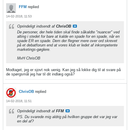
FFM
replied
14-02-2018, 11:53
Oprindeligt indsendt af
ChrisOB
De personer, der hele tiden skal finde såkaldte "nuancer" ved
alting i stedet for bare at kalde en spade for en spade, når en
spade ER en spade. Dem der flegner mere over ord skrevet
på et debatforum end at vores klub er ledet af inkompetente
marketings-gøglere.
MvH ChrisOB
Modtaget, jeg er sjovt nok uenig. Kan jeg så lokke dig til at svare på
de spørgsmål jeg har til dit indlæg også?
ChrisOB
replied
14-02-2018, 11:51
Oprindeligt indsendt af
FFM
PS. Du svarede mig aldrig på hvilken gruppe det var jeg var
en del af?