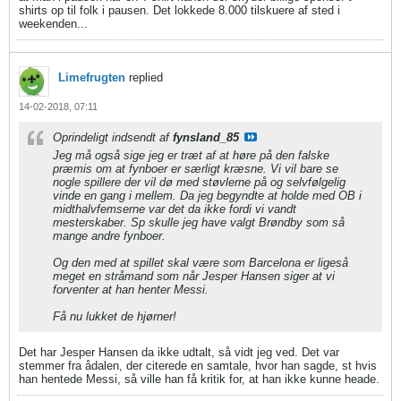
shirts op til folk i pausen. Det lokkede 8.000 tilskuere af sted i
weekenden...
Limefrugten
replied
14-02-2018, 07:11
Oprindeligt indsendt af
fynsland_85
Jeg må også sige jeg er træt af at høre på den falske
præmis om at fynboer er særligt kræsne. Vi vil bare se
nogle spillere der vil dø med støvlerne på og selvfølgelig
vinde en gang i mellem. Da jeg begyndte at holde med OB i
midthalvfemserne var det da ikke fordi vi vandt
mesterskaber. Sp skulle jeg have valgt Brøndby som så
mange andre fynboer.
Og den med at spillet skal være som Barcelona er ligeså
meget en stråmand som når Jesper Hansen siger at vi
forventer at han henter Messi.
Få nu lukket de hjørner!
Det har Jesper Hansen da ikke udtalt, så vidt jeg ved. Det var
stemmer fra ådalen, der citerede en samtale, hvor han sagde, st hvis
han hentede Messi, så ville han få kritik for, at han ikke kunne heade.