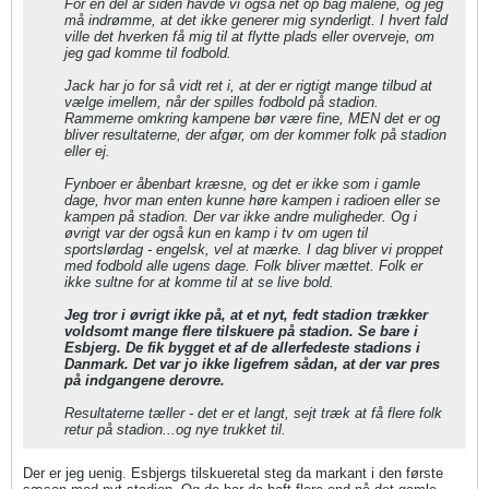
For en del år siden havde vi også net op bag målene, og jeg
må indrømme, at det ikke generer mig synderligt. I hvert fald
ville det hverken få mig til at flytte plads eller overveje, om
jeg gad komme til fodbold.
Jack har jo for så vidt ret i, at der er rigtigt mange tilbud at
vælge imellem, når der spilles fodbold på stadion.
Rammerne omkring kampene bør være fine, MEN det er og
bliver resultaterne, der afgør, om der kommer folk på stadion
eller ej.
Fynboer er åbenbart kræsne, og det er ikke som i gamle
dage, hvor man enten kunne høre kampen i radioen eller se
kampen på stadion. Der var ikke andre muligheder. Og i
øvrigt var der også kun en kamp i tv om ugen til
sportslørdag - engelsk, vel at mærke. I dag bliver vi proppet
med fodbold alle ugens dage. Folk bliver mættet. Folk er
ikke sultne for at komme til at se live bold.
Jeg tror i øvrigt ikke på, at et nyt, fedt stadion trækker
voldsomt mange flere tilskuere på stadion. Se bare i
Esbjerg. De fik bygget et af de allerfedeste stadions i
Danmark. Det var jo ikke ligefrem sådan, at der var pres
på indgangene derovre.
Resultaterne tæller - det er et langt, sejt træk at få flere folk
retur på stadion...og nye trukket til.
Der er jeg uenig. Esbjergs tilskueretal steg da markant i den første