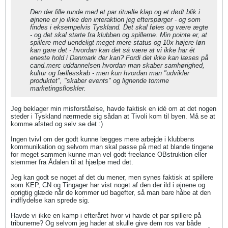
Den der lille runde med et par rituelle klap og et dødt blik i
øjnene er jo ikke den interaktion jeg efterspørger - og som
findes i eksempelvis Tyskland. Det skal føles og være ægte
- og det skal starte fra klubben og spillerne. Min pointe er, at
spillere med uendeligt meget mere status og 10x højere løn
kan gøre det - hvordan kan det så være at vi ikke har ét
eneste hold i Danmark der kan? Fordi det ikke kan læses på
cand.merc uddannelsen hvordan man skaber samhørighed,
kultur og fællesskab - men kun hvordan man "udvikler
produktet", "skaber events" og lignende tomme
marketingsfloskler.
Jeg beklager min misforståelse, havde faktisk en idé om at det nogen
steder i Tyskland nærmede sig sådan at Tivoli kom til byen. Må se at
komme afsted og selv se det :)
Ingen tvivl om der godt kunne lægges mere arbejde i klubbens
kommunikation og selvom man skal passe på med at blande tingene
for meget sammen kunne man vel godt freelance OBstruktion eller
stemmer fra Ådalen til at hjælpe med det.
Jeg kan godt se noget af det du mener, men synes faktisk at spillere
som KEP, CN og Tingager har vist noget af den der ild i øjnene og
oprigtig glæde når de kommer ud bagefter, så man bare håbe at den
indflydelse kan sprede sig.
Havde vi ikke en kamp i efteråret hvor vi havde et par spillere på
tribunerne? Og selvom jeg hader at skulle give dem ros var både