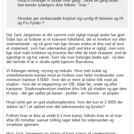
INGEN forlanger vi vinder hver gang , sikke en gang bræk ..
han kender tydeligvis ikke folkets “ krav “ ..
Hvordan gør ambassadør korpset sig synlig ift fansene og Hr
og Fru Fynbo ?
Det Jack Jørgensen er det samme som rigtigt mange andre har gjort -
Slået fast at fynboer er et kræsent folkefærd; det er hverken nyt eller
overraskende - og så giver han lige skruen endnu et drej ved at lave
et statement, som han udemærket godt ved ikke er rigtigt, men som
lige skal male kritikken og kravene den eller de tand skarpere, end de
egentligt er og har været. Som når man forlangte bedre spil - så blev
det herinde til at vi skulle spille ligesom Barcelona.
Vi forlanger retning, styring og indsats. Hvor selv kulde og
vinterferieramte kampe imod en hvilken som helst modstander, som
mininum trækker 4-5000 - hvor det er nemt at lokke folk med på
stadion - hvor der er begejstring om OB, både før, under og efter
kampene. Stadionoplevelsen trækker ikke folk på stadion og gør dem
til fans - det gør spillet på banen - profiler - en historie - et projekt.
Hvad nytte gør en god stadionoplevelse, hvis det kun er 2-3000 der
dukker op? I et opland som det odenseanske og fynske?
Folkets krav er ikke at vinde 6-1 hver kamp; folkets krav er at man
efter 80 minutter, uanset stilling tager løbet for sidemanden og
smækker igennem.
Hvis Jack Jørgensen og resten af hans slæng af verdensfjerne