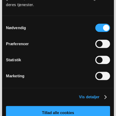
kritikken og kravene den eller de tand skarpere, end de
deres tjenester.
egentligt er og har været. Som når man forlangte bedre spil -
så blev det herinde til at vi skulle spille ligesom Barcelona.
Hvilket statement? Altid en god ting lige at konkretisere når
Samtykkevalg
man kritiserer specifikke udtalelser.
Nødvendig
Vi forlanger retning, styring og indsats. Hvor selv kulde og
vinterferieramte kampe imod en hvilken som helst
modstander, som mininum trækker 4-5000 - hvor det er nemt
at lokke folk med på stadion - hvor der er begejstring om
Præferencer
OB, både før, under og efter kampene. Stadionoplevelsen
trækker ikke folk på stadion og gør dem til fans - det gør
spillet på banen - profiler - en historie - et projekt.
Statistik
Hvad nytte gør en god stadionoplevelse, hvis det kun er 2-
3000 der dukker op? I et opland som det odenseanske og
fynske?
Marketing
Du mener helt oprigtigt ikke at en bedre stadion oplevelse
kan føre til større fremmøde? Eller at yngre generationer er
opvokset med helt andre former for tidsfordriv og man
måske derfor skal udvide oplevelsen for dem?
Vis detaljer
Folkets krav er ikke at vinde 6-1 hver kamp; folkets krav er
at man efter 80 minutter, uanset stilling tager løbet for
sidemanden og smækker igennem.
Tillad alle cookies