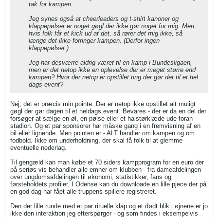
tak for kampen.
Jeg synes også at cheerleaders og t-shirt kanoner og
klappepølser er noget gøgl der ikke gør noget for mig. Men
hvis folk får et kick ud af det, så rører det mig ikke, så
længe det ikke forringer kampen. (Derfor ingen
klappepølser.)
Jeg har desværre aldrig været til en kamp i Bundesligaen,
men er det netop ikke en oplevelse der er meget større end
kampen? Hvor der netop er opstillet ting der gør det til et hel
dags event?
Nej, det er præcis min pointe. Der er netop ikke opstillet alt muligt
gøgl der gør dagen til et heldags event. Bevares - der er da en del der
forsøger at sælge en øl, en pølse eller et halstørklæde ude foran
stadion. Og et par sponsorer har måske gang i en fremvisning af en
bil eller lignende. Men pointen er - ALT handler om kampen og om
fodbold. Ikke om underholdning, der skal få folk til at glemme
eventuelle nederlag.
Til gengæld kan man købe et 70 siders kampprogram for en euro der
på seriøs vis behandler alle emner om klubben - fra dameafdelingen
over ungdomsafdelingen til økonomi, statistikker, fans og
førsteholdets profiler. I Odense kan du downloade en lille pjece der på
en god dag har fået alle truppens spillere registreret.
Den der lille runde med et par rituelle klap og et dødt blik i øjnene er jo
ikke den interaktion jeg efterspørger - og som findes i eksempelvis