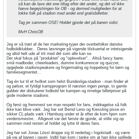
så kan de lave det ene tiltag efter det andet, og det vil ikke
hæve begejstringen for OB - og dermed muligheden for at
lokke folk på stadion med andet end gratisbilletter.
Tag jer sammen OSE! Holdet gjorde det på banen sidst.
MvH ChrisOB
Jeg er så træt af de her marketing-typer der overbefolker danske
fodboldklubber... Deres løsninger på vigende tilskuertal er intetsigende
og altid helt ude af trit med dét som alle kan se.
Der skal fokus på "produktet" og "oplevelser"... Altså fancy barer,
små madboder, cheerleaders, dumme konkurrencer og quizzer,
opgejlede stadionspeakere og fingermaling og hoppeborg for børn og
familiesegmentet...
Tag én tur til et hvilket som helst Bundesliga-stadion - man finder øl
og pølser, et fyldigt kampprogram til næsten ingen penge, to gamle
gubber der diskuterer fodbold før kampen og rimelige billetpriser på
gode moderne stadions.
Og først og fremmest ser man respekt for fans, inddragelse så folk
ikke kan blive væk. Jeg har set Bernd Leno og Kiessling pisse en
sikker CL-plads væk i Hamburg under et år efter de kom hjem som
verdensmestre... Alligevel var det første de gjorde, at stille sig op
sammen med resten af holdet og lytte til deres fans.
Jeg har set Jonas Lössl droppe sig til nederlag i Ingolstadt - og være
på vej af banen i raseri. Indtil han kom i tanke om at han ikke spillede