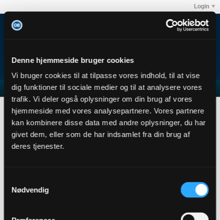
Login
Denne hjemmeside bruger cookies
Vi bruger cookies til at tilpasse vores indhold, til at vise
dig funktioner til sociale medier og til at analysere vores
trafik. Vi deler også oplysninger om din brug af vores
Matti1887
hjemmeside med vores analysepartnere. Vores partnere
User Profile
kan kombinere disse data med andre oplysninger, du har
givet dem, eller som de har indsamlet fra din brug af
Matti1887
deres tjenester.
Senior Member
Sidste handling: 19-10-2019, 10:02
Joined: 13-02-2017
Samtykkevalg
Location: KBH N
Nødvendig
Abonnementer
0
Subscribers
0