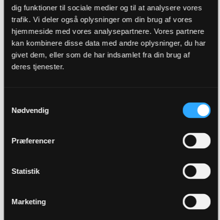
dig funktioner til sociale medier og til at analysere vores
trafik. Vi deler også oplysninger om din brug af vores
hjemmeside med vores analysepartnere. Vores partnere
kan kombinere disse data med andre oplysninger, du har
Filter
givet dem, eller som de har indsamlet fra din brug af
deres tjenester.
fynsland_85
replied to
Kamptråd OB - Sønderjyske
03/08/2026
in
Odense Boldklub
Samtykkevalg
03-08-2026, 19:48
Nødvendig
Han er den værste....
GO TO POST
Præferencer
1
Likes
fynsland_85
replied to
Kamptråd OB - Sønderjyske
Statistik
03/08/2026
in
Odense Boldklub
03-08-2026, 19:26
Marketing
Man kan ikke drive det med snak? Det havde Jack Jørgensen og
Troels Bech ellers næsten overbevist mig om....
GO TO POST