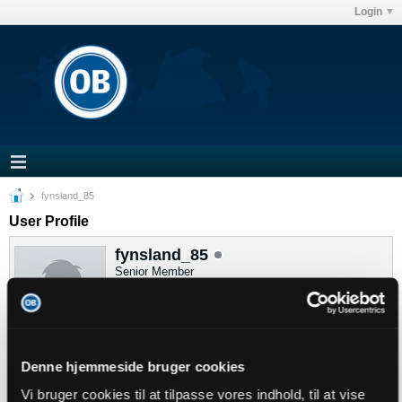
Login
fynsland_85
User Profile
fynsland_85
Senior Member
Sidste handling: 03-08-2026, 19:52
Joined: 02-03-2014
Location: Eksil i 3060
Abonnementer
Denne hjemmeside bruger cookies
1
Subscribers
Vi bruger cookies til at tilpasse vores indhold, til at vise
0