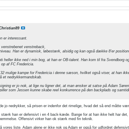
Christian89
 er interessant.
n venstrebenet venstreback,
veau. Han er dynamisk, løbestærk, alsidig og kan også dække 8’er position
i heller ikke ned i min bog, at han er OB-talent. Han kom til fra Svendborg og
t op af FC Fredericia.
f 32 mulige kampe for Fredericia i denne sæson, hvilket også viser, at han ikk
på et nedrykkermandskab.
igning er jo nok, at lige nu ligner det, at man ønsker at satse på Adam Sør
piller som Jessen kunne skabe reel konkurrence på den backplads og samtidig
e jo nedrykker, så prisen er indenfor det rimelige, hvad det så end måtte vær
r stærk han er defensivt i en 4 back-kæde. Bange for at han ikke helt har det, 
emmelse. Offensivt virker han ok stærk med fin teknik.
vores liste. Adam alene er ikke nok og Adam er også for udfordret defensivt. 