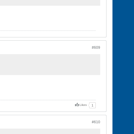
#609
Likes
1
#610