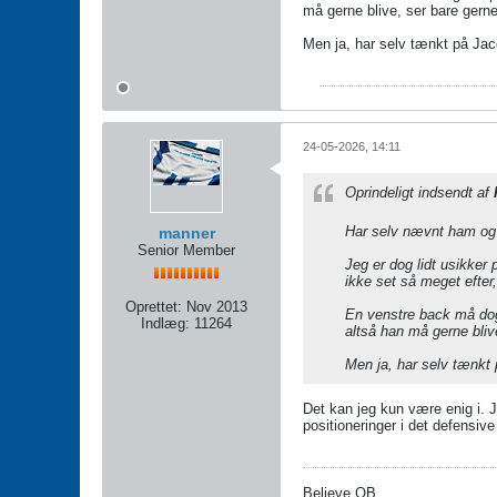
må gerne blive, ser bare gern
Men ja, har selv tænkt på Ja
24-05-2026, 14:11
Oprindeligt indsendt af
Har selv nævnt ham og n
manner
Senior Member
Jeg er dog lidt usikker 
ikke set så meget efte
Oprettet:
Nov 2013
En venstre back må dog 
Indlæg:
11264
altså han må gerne bliv
Men ja, har selv tænkt
Det kan jeg kun være enig i. 
positioneringer i det defensiv
Believe OB