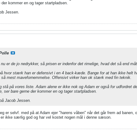
e der kommer en og tager startpladsen.
cob Jessen.
Polle
u er de jo nedrykker, så prisen er indenfor det rimelige, hvad det så end må
på hvor stærk han er defensivt i en 4 back-kæde. Bange for at han ikke helt ha
r, så mest mavefornemmelse. Offensivt virker han ok stærk med fin teknik.
stå på vores liste. Adam alene er ikke nok og Adam er også for udfordret defen
e, ser bare gerne der kommer en og tager startpladsen.
 på Jacob Jessen.
Jeg er selvf. med på at Adam ejer "harens våben" når det går frem ad banen, 
e er ikke særlig god og har vel kostet nogen mål i denne sæson.