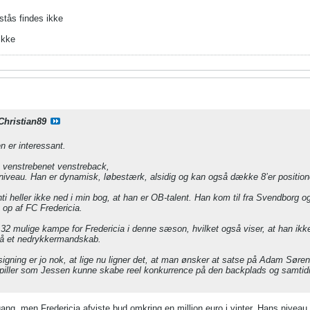
stås findes ikke
ikke
Christian89
 er interessant.
n venstrebenet venstreback,
veau. Han er dynamisk, løbestærk, alsidig og kan også dække 8’er position
i heller ikke ned i min bog, at han er OB-talent. Han kom til fra Svendborg og
t op af FC Fredericia.
f 32 mulige kampe for Fredericia i denne sæson, hvilket også viser, at han ikk
på et nedrykkermandskab.
igning er jo nok, at lige nu ligner det, at man ønsker at satse på Adam Sør
piller som Jessen kunne skabe reel konkurrence på den backplads og samtidig
ng, men Fredericia afviste bud omkring en million euro i vinter. Hans niveau e