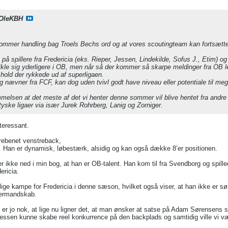
OleKBH
kommer handling bag Troels Bechs ord og at vores scoutingteam kan fortsætte
på spillere fra Fredericia (eks. Rieper, Jessen, Lindekilde, Sofus J., Etim) o
kle sig yderligere i OB, men når så der kommer så skarpe meldinger fra OB le
 hold der rykkede ud af superligaen.
eg nævner fra FCF, kan dog uden tvivl godt have niveau eller potentiale til me
elsen at det meste af det vi henter denne sommer vil blive hentet fra andre l
 tyske ligaer via især Jurek Rohrberg, Lanig og Zorniger.
teressant.
trebenet venstreback,
Han er dynamisk, løbestærk, alsidig og kan også dække 8’er positionen.
r ikke ned i min bog, at han er OB-talent. Han kom til fra Svendborg og spilled
ericia.
lige kampe for Fredericia i denne sæson, hvilket også viser, at han ikke er s
kermandskab.
 er jo nok, at lige nu ligner det, at man ønsker at satse på Adam Sørensens 
Jessen kunne skabe reel konkurrence på den backplads og samtidig ville vi vær