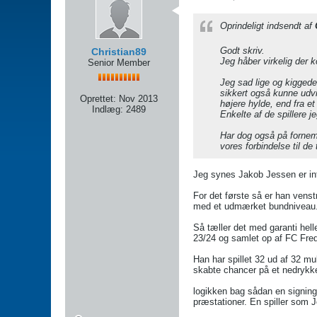
Oprindeligt indsendt af
Godt skriv.
Christian89
Jeg håber virkelig der 
Senior Member
Jeg sad lige og kiggede 
sikkert også kunne udvi
Oprettet:
Nov 2013
højere hylde, end fra et
Indlæg:
2489
Enkelte af de spillere j
Har dog også på fornemm
vores forbindelse til de
Jeg synes Jakob Jessen er in
For det første så er han vens
med et udmærket bundniveau. 
Så tæller det med garanti helle
23/24 og samlet op af FC Fred
Han har spillet 32 ud af 32 mu
skabte chancer på et nedryk
logikken bag sådan en signing
præstationer. En spiller som 