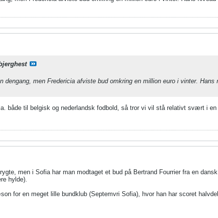
bjerghest
n dengang, men Fredericia afviste bud omkring en million euro i vinter. Hans ni
a. både til belgisk og nederlandsk fodbold, så tror vi vil stå relativt svært i en
t rygte, men i Sofia har man modtaget et bud på Bertrand Fourrier fra en dans
re hylde).
son for en meget lille bundklub (Septemvri Sofia), hvor han har scoret halvde