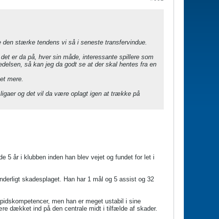
 den stærke tendens vi så i seneste transfervindue.
g det er da på, hver sin måde, interessante spillere som
delsen, så kan jeg da godt se at der skal hentes fra en
get mere.
igaer og det vil da være oplagt igen at trække på
e 5 år i klubben inden han blev vejet og fundet for let i
ønderligt skadesplaget. Han har 1 mål og 5 assist og 32
spidskompetencer, men han er meget ustabil i sine
e dækket ind på den centrale midt i tilfælde af skader.