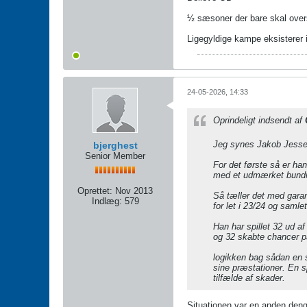
½ sæsoner der bare skal over
Ligegyldige kampe eksisterer 
24-05-2026, 14:33
Oprindeligt indsendt af
Jeg synes Jakob Jessen
bjerghest
Senior Member
For det første så er ha
med et udmærket bundni
Oprettet:
Nov 2013
Så tæller det med garant
Indlæg:
579
for let i 23/24 og samle
Han har spillet 32 ud a
og 32 skabte chancer 
logikken bag sådan en s
sine præstationer. En s
tilfælde af skader.
Situationen var en anden denga