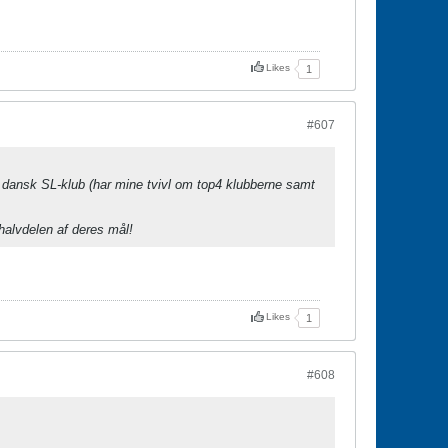
Likes
1
#607
n dansk SL-klub (har mine tvivl om top4 klubberne samt
halvdelen af deres mål!
Likes
1
#608