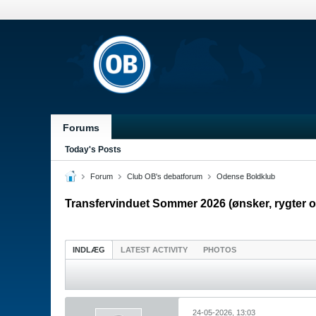
Forums
Today's Posts
Forum
Club OB's debatforum
Odense Boldklub
Transfervinduet Sommer 2026 (ønsker, rygter o
INDLÆG
LATEST ACTIVITY
PHOTOS
24-05-2026, 13:03