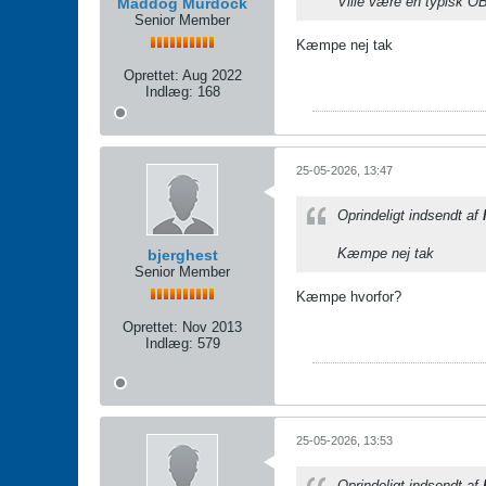
Ville være en typisk OB
Maddog Murdock
Senior Member
Kæmpe nej tak
Oprettet:
Aug 2022
Indlæg:
168
25-05-2026, 13:47
Oprindeligt indsendt af
Kæmpe nej tak
bjerghest
Senior Member
Kæmpe hvorfor?
Oprettet:
Nov 2013
Indlæg:
579
25-05-2026, 13:53
Oprindeligt indsendt af