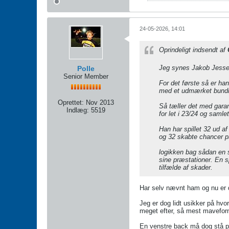
24-05-2026, 14:01
Oprindeligt indsendt af
Jeg synes Jakob Jessen
Polle
Senior Member
For det første så er ha
med et udmærket bundni
Oprettet:
Nov 2013
Så tæller det med garant
Indlæg:
5519
for let i 23/24 og samle
Han har spillet 32 ud a
og 32 skabte chancer 
logikken bag sådan en s
sine præstationer. En s
tilfælde af skader.
Har selv nævnt ham og nu er d
Jeg er dog lidt usikker på hvo
meget efter, så mest maveforn
En venstre back må dog stå på 