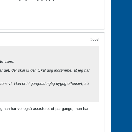
#603
tte være.
r det, der skal til der. Skal dog indrømme, at jeg har
sivt. Han er til gengæld rigtig dygtig offensivt, så
og han har vel også assisteret et par gange, men han