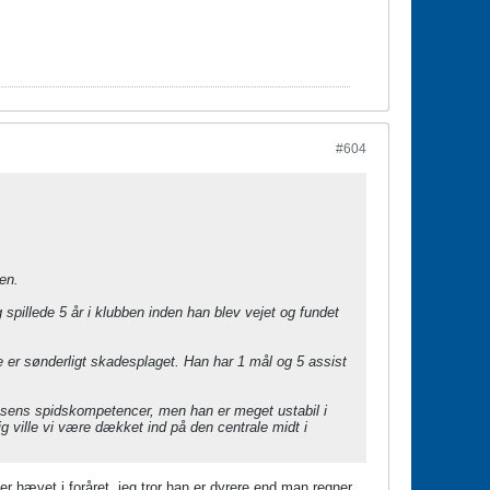
#604
en.
 spillede 5 år i klubben inden han blev vejet og fundet
e er sønderligt skadesplaget. Han har 1 mål og 5 assist
ensens spidskompetencer, men han er meget ustabil i
 ville vi være dækket ind på den centrale midt i
r hævet i foråret, jeg tror han er dyrere end man regner