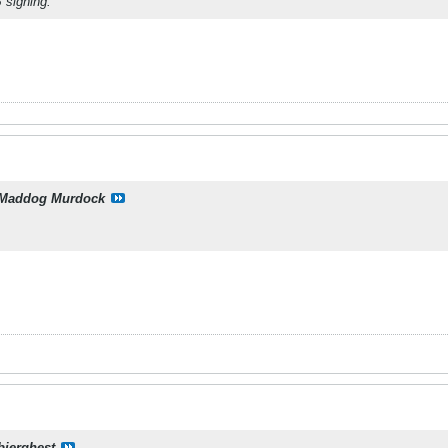
 signing.
Maddog Murdock
bjerghest