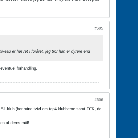
#605
veau er hævet i foråret, jeg tror han er dyrere end
 eventuel forhandling.
#606
k SL-klub (har mine tvivl om top4 klubberne samt FCK, da
len af deres mål!