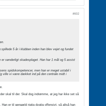
#602
en.
 spillede 5 år i klubben inden han blev vejet og fundet
e er sønderligt skadesplaget. Han har 1 mål og 5 assist
ensens spidskompetencer, men han er meget ustabil i
 ville vi være dækket ind på den centrale midt i
e.
der skal til der. Skal dog indrømme, at jeg har ikke set så
Han er til gengæld rigtig dygtig offensivt, så altså han