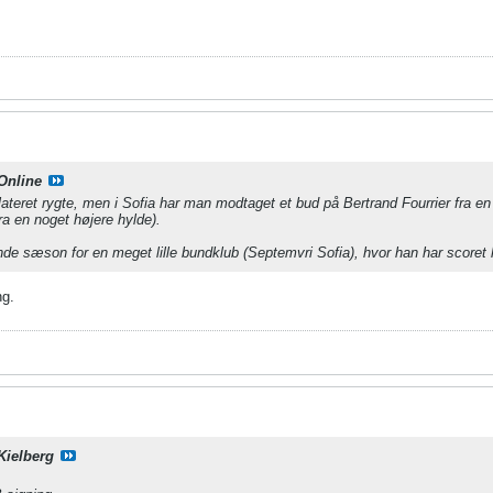
Online
lateret rygte, men i Sofia har man modtaget et bud på Bertrand Fourrier fra e
ra en noget højere hylde).
nde sæson for en meget lille bundklub (Septemvri Sofia), hvor han har scoret 
ng.
Kielberg