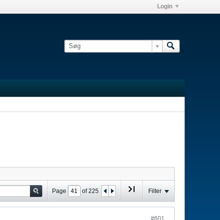
Login
Page
of
225
Filter
#601