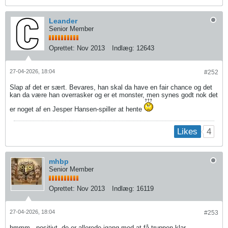
Leander
Senior Member
Oprettet:
Nov 2013
Indlæg:
12643
27-04-2026, 18:04
#252
Slap af det er sært. Bevares, han skal da have en fair chance og det
kan da være han overrasker og er et monster, men synes godt nok det
er noget af en Jesper Hansen-spiller at hente
4
Likes
mhbp
Senior Member
Oprettet:
Nov 2013
Indlæg:
16119
27-04-2026, 18:04
#253
hmmm...positivt, de er allerede igang med at få truppen klar.