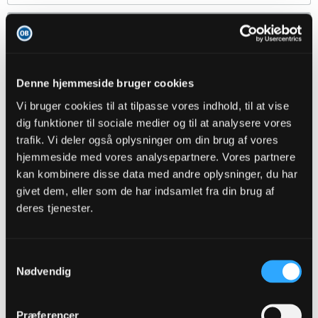
Hustler
Senior Member
Oprettet:
Nov 2013
Indlæg:
344
Denne hjemmeside bruger cookies
27-04-2026, 17:53
#247
Vi bruger cookies til at tilpasse vores indhold, til at vise
Det er synd at tipsbladet allerede har løftet sløret for den unge
dig funktioner til sociale medier og til at analysere vores
Gambianer - der ødelægger lidt spændingen
trafik. Vi deler også oplysninger om din brug af vores
hjemmeside med vores analysepartnere. Vores partnere
kan kombinere disse data med andre oplysninger, du har
DD84
givet dem, eller som de har indsamlet fra din brug af
Senior Member
deres tjenester.
Oprettet:
Nov 2013
Indlæg:
758
27-04-2026, 17:54
#248
Samtykkevalg
Nødvendig
Oprindeligt indsendt af
Hustler
Det er synd at tipsbladet allerede har løftet sløret for den
unge Gambianer - der ødelægger lidt spændingen
Præferencer