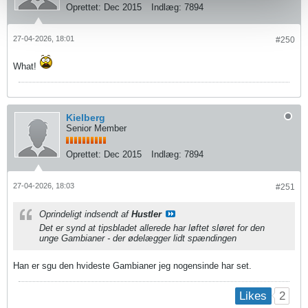
Oprettet:
Dec 2015
Indlæg:
7894
27-04-2026, 18:01
#250
What!
Kielberg
Senior Member
Oprettet:
Dec 2015
Indlæg:
7894
27-04-2026, 18:03
#251
Oprindeligt indsendt af
Hustler
Det er synd at tipsbladet allerede har løftet sløret for den
unge Gambianer - der ødelægger lidt spændingen
Han er sgu den hvideste Gambianer jeg nogensinde har set.
2
Likes