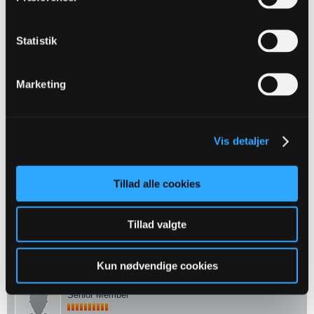
Ja men hvis det er ham der går op at trappen i ob trøjen så tvivler jeg
på at det er ham fra Gambia :)
Statistik
2
Likes
Marketing
DD84
Senior Member
Oprettet:
Nov 2013
Indlæg:
758
Vis detaljer
27-04-2026, 18:00
#249
Tillad alle cookies
https://ob.dk/nyheder/2026/april/pet...dense-boldklub
nøj en skuffelse
Tillad valgte
2
Likes
Kun nødvendige cookies
Kielberg
Senior Member