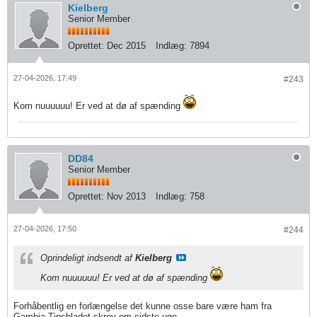
Kielberg
Senior Member
Oprettet:
Dec 2015
Indlæg:
7894
27-04-2026, 17:49
#243
Kom nuuuuuu! Er ved at dø af spænding
DD84
Senior Member
Oprettet:
Nov 2013
Indlæg:
758
27-04-2026, 17:50
#244
Oprindeligt indsendt af
Kielberg
Kom nuuuuuu! Er ved at dø af spænding
Forhåbentlig en forlængelse det kunne osse bare være ham fra
Gambia Tipsbladet skrev om sidste uge.