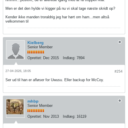
Men er det den hylde vi kigger på nu vi skal tage næste skridt op?
Kender ikke manden troraldrig jeg har hørt om ham...men altså
velkommen til
Kielberg
Senior Member
Oprettet:
Dec 2015
Indlæg:
7894
27-04-2026, 18:05
#254
Ser ud til han er afløser for Uwusu. Eller backup for McCoy.
mhbp
Senior Member
Oprettet:
Nov 2013
Indlæg:
16119