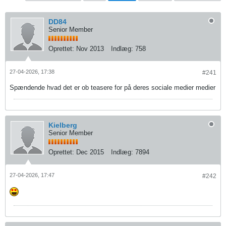
DD84
Senior Member
Oprettet:
Nov 2013
Indlæg:
758
27-04-2026, 17:38
#241
Spændende hvad det er ob teasere for på deres sociale medier medier
Kielberg
Senior Member
Oprettet:
Dec 2015
Indlæg:
7894
27-04-2026, 17:47
#242