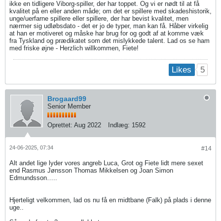
ikke en tidligere Viborg-spiller, der har toppet. Og vi er nødt til at få
kvalitet på en eller anden måde; om det er spillere med skadeshistorik,
unge/uerfarne spillere eller spillere, der har bevist kvalitet, men
nærmer sig udløbsdato - det er jo de typer, man kan få. Håber virkelig
at han er motiveret og måske har brug for og godt af at komme væk
fra Tyskland og prædikatet som det mislykkede talent. Lad os se ham
med friske øjne - Herzlich willkommen, Fiete!
5
Likes
Brogaard99
Senior Member
Oprettet:
Aug 2022
Indlæg:
1592
24-06-2025, 07:34
#14
Alt andet lige lyder vores angreb Luca, Grot og Fiete lidt mere sexet
end Rasmus Jønsson Thomas Mikkelsen og Joan Simon
Edmundsson…..
Hjerteligt velkommen, lad os nu få en midtbane (Falk) på plads i denne
uge..