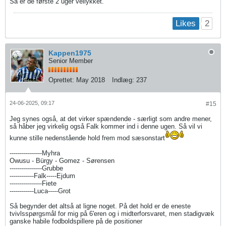
Så er de første 2 uger vellykket.
2
Likes
Kappen1975
Senior Member
Oprettet:
May 2018
Indlæg:
237
24-06-2025, 09:17
#15
Jeg synes også, at det virker spændende - særligt som andre mener,
så håber jeg virkelig også Falk kommer ind i denne ugen. Så vil vi
kunne stille nedenstående hold frem mod sæsonstart
----------------Myhra
Owusu - Bürgy - Gomez - Sørensen
----------------Grubbe
------------Falk-----Ejdum
----------------Fiete
------------Luca-----Grot
Så begynder det altså at ligne noget. På det hold er de eneste
tvivlsspørgsmål for mig på 6'eren og i midterforsvaret, men stadigvæk
ganske habile fodboldspillere på de positioner