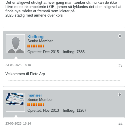
Det er alligevel utroligt at hver gang man tænker ok, nu kan de ikke
blive mere inkompetente i OB, jamen så lykkedes det dem alligevel at
finde nye måder at fremstå som idioter på...
2025 stadig med armene over kors
Kielberg
Senior Member
Oprettet:
Dec 2015
Indlæg:
7885
23-06-2025, 18:10
#3
Velkommen til Fiete Arp
manner
Senior Member
Oprettet:
Nov 2013
Indlæg:
11267
23-06-2025, 18:14
#4