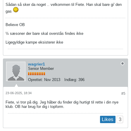
Sådan så sker da noget .. velkommen til Fiete. Han skal bare gi' den
gas
Believe OB
½ sæsoner der bare skal overstås findes ikke
Ligegyldige kampe eksisterer ikke
wagrier1
Senior Member
Oprettet:
Nov 2013
Indlæg:
396
23-06-2025, 18:34
#5
Fiete, vi tror på dig. Jeg håber du finder dig hurtigt til rette i din nye
klub. OB har brug for dig i topform.
3
Likes