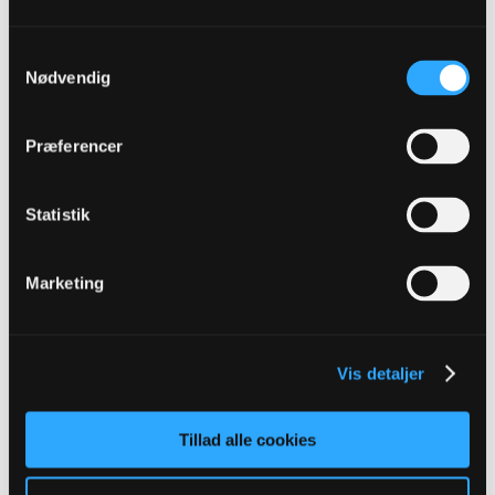
Oprettet:
Dec 2015
Indlæg:
7885
Samtykkevalg
23-06-2025, 20:08
#9
Nødvendig
Lad os nu lige se giraffen med fodboldstøvler på først inden vi fejrer
noget.
Men har da en slags forventninger til en der har det CV.
Præferencer
1
Likes
Statistik
andlox
Senior Member
Marketing
Oprettet:
Nov 2013
Indlæg:
16054
23-06-2025, 20:10
#10
Vis detaljer
Herzlich willkommen, Fiete!
Der er en ægte opgradering af vores transferakttiviteter
Tillad alle cookies
"Einstellung ist alles. Talent wird überschätzt. Talent ist
Grundvoraussetzung, ohne Talent geht nichts, aber Talent stellt dich
nur in die Tür. Charakter, Einstellung und Fleiß bringen dich hindurch"