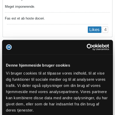
Meget imponerende.
Fas est et ab hoste doceri.
4
Likes
Ruben
Senior Member
Oprettet:
Apr 2019
Indlæg:
1425
Denne hjemmeside bruger cookies
23-06-2025, 19:49
#8
Vi bruger cookies til at tilpasse vores indhold, til at vise
Ros til Troels
dig funktioner til sociale medier og til at analysere vores
trafik. Vi deler også oplysninger om din brug af vores
1
Likes
hjemmeside med vores analysepartnere. Vores partnere
kan kombinere disse data med andre oplysninger, du har
givet dem, eller som de har indsamlet fra din brug af
Kielberg
Senior Member
deres tjenester.