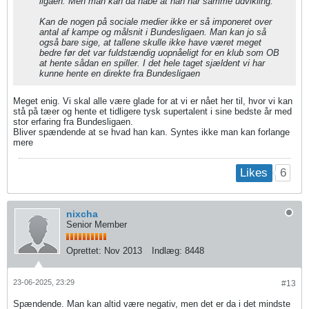
ligaen. Men man kan da håbe at han har samme udvikling.
Kan de nogen på sociale medier ikke er så imponeret over
antal af kampe og målsnit i Bundesligaen. Man kan jo så
også bare sige, at tallene skulle ikke have været meget
bedre før det var fuldstændig uopnåeligt for en klub som OB
at hente sådan en spiller. I det hele taget sjældent vi har
kunne hente en direkte fra Bundesligaen
Meget enig. Vi skal alle være glade for at vi er nået her til, hvor vi kan
stå på tæer og hente et tidligere tysk supertalent i sine bedste år med
stor erfaring fra Bundesligaen.
Bliver spændende at se hvad han kan. Syntes ikke man kan forlange
mere
6
Likes
nixcha
Senior Member
Oprettet:
Nov 2013
Indlæg:
8448
23-06-2025, 23:29
#13
Spændende. Man kan altid være negativ, men det er da i det mindste