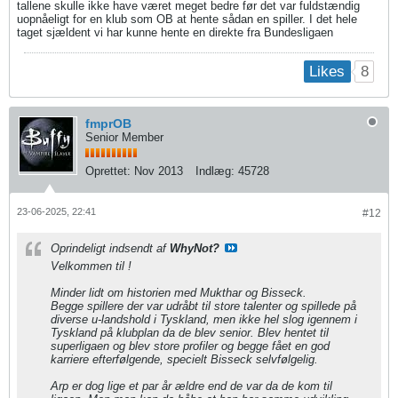
tallene skulle ikke have været meget bedre før det var fuldstændig
uopnåeligt for en klub som OB at hente sådan en spiller. I det hele
taget sjældent vi har kunne hente en direkte fra Bundesligaen
8
Likes
fmprOB
Senior Member
Oprettet:
Nov 2013
Indlæg:
45728
23-06-2025, 22:41
#12
Oprindeligt indsendt af
WhyNot?
Velkommen til !
Minder lidt om historien med Mukthar og Bisseck.
Begge spillere der var udråbt til store talenter og spillede på
diverse u-landshold i Tyskland, men ikke hel slog igennem i
Tyskland på klubplan da de blev senior. Blev hentet til
superligaen og blev store profiler og begge fået en god
karriere efterfølgende, specielt Bisseck selvfølgelig.
Arp er dog lige et par år ældre end de var da de kom til