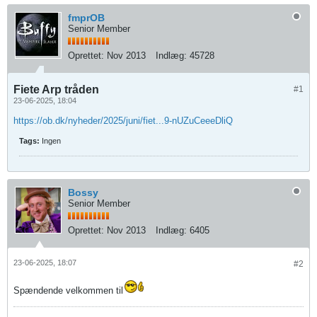
fmprOB
Senior Member
Oprettet:
Nov 2013
Indlæg:
45728
Fiete Arp tråden
#1
23-06-2025, 18:04
https://ob.dk/nyheder/2025/juni/fiet...9-nUZuCeeeDliQ
Tags:
Ingen
Bossy
Senior Member
Oprettet:
Nov 2013
Indlæg:
6405
23-06-2025, 18:07
#2
Spændende velkommen til