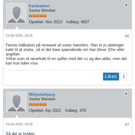
hankatten
Senior Member
Oprettet:
Nov 2013
Indlæg:
4607
23-06-2025, 19:26
#6
Første indikation på niveauet af vores transfers. Han er jo ubetinget
købt til at starte, så er det bare spændende om han bliver 10'er eller
angriber.
Virker som et røverkøb til en spiller med det cv og den alder, men det
kan kun tiden vise.
1
Likes
Mhjortebjerg
Senior Member
Oprettet:
Apr 2022
Indlæg:
478
23-06-2025, 19:28
#7
Så det er hylden.