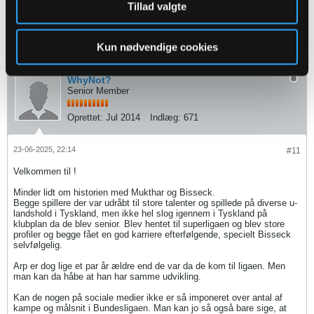
Tillad valgte
- Norbert Elgert -
3
Likes
Kun nødvendige cookies
WhyNot?
Senior Member
Oprettet:
Jul 2014
Indlæg:
671
23-06-2025, 22:14
#11
Velkommen til !
Minder lidt om historien med Mukthar og Bisseck.
Begge spillere der var udråbt til store talenter og spillede på diverse u-
landshold i Tyskland, men ikke hel slog igennem i Tyskland på
klubplan da de blev senior. Blev hentet til superligaen og blev store
profiler og begge fået en god karriere efterfølgende, specielt Bisseck
selvfølgelig.
Arp er dog lige et par år ældre end de var da de kom til ligaen. Men
man kan da håbe at han har samme udvikling.
Kan de nogen på sociale medier ikke er så imponeret over antal af
kampe og målsnit i Bundesligaen. Man kan jo så også bare sige, at