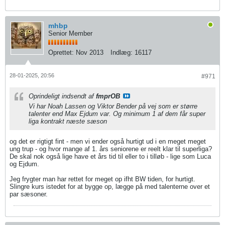
mhbp
Senior Member
Oprettet:
Nov 2013
Indlæg:
16117
28-01-2025, 20:56
#971
Oprindeligt indsendt af
fmprOB
Vi har Noah Lassen og Viktor Bender på vej som er større
talenter end Max Ejdum var. Og minimum 1 af dem får super
liga kontrakt næste sæson
og det er rigtigt fint - men vi ender også hurtigt ud i en meget meget
ung trup - og hvor mange af 1. års seniorene er reelt klar til superliga?
De skal nok også lige have et års tid til eller to i tilløb - lige som Luca
og Ejdum.
Jeg frygter man har rettet for meget op ifht BW tiden, for hurtigt.
Slingre kurs istedet for at bygge op, lægge på med talenterne over et
par sæsoner.