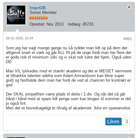
fmprOB
Senior Member
Oprettet:
Nov 2013
Indlæg:
45733
28-01-2025, 20:34
#961
Som jeg har sagt mange gange nu så rydder man lidt op på dem der
alligevel snart er væk og går ALL IN på de unge fordi man har flere der
er gode nok til minimum 1div og vi skal nok køre det hjem. Også uden
DD
Man VIL lykkedes med et stærkt akademi og det er MEGET nemmere
at tiltrække talenter udefra som Adam Amrani(som kan blive super
god) og fastholde dem man har fordi de ved at chancen for kontrakt er
god
Der SKAL simpelthen være plads til dette i 1.div. Og når det så går
hånd i hånd med at spare lidt penge som kan bruges til sommer er det
jo også fint.
Men det er hovedsageligt et tilvalg af akademiet. Ikke en spareøvelse
3
Likes