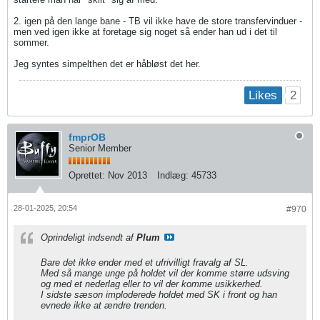
2. igen på den lange bane - TB vil ikke have de store transfervinduer -
men ved igen ikke at foretage sig noget så ender han ud i det til
sommer.
Jeg syntes simpelthen det er håbløst det her.
2
Likes
fmprOB
Senior Member
Oprettet:
Nov 2013
Indlæg:
45733
28-01-2025, 20:54
#970
Oprindeligt indsendt af
Plum
Bare det ikke ender med et ufrivilligt fravalg af SL.
Med så mange unge på holdet vil der komme større udsving
og med et nederlag eller to vil der komme usikkerhed.
I sidste sæson imploderede holdet med SK i front og han
evnede ikke at ændre trenden.