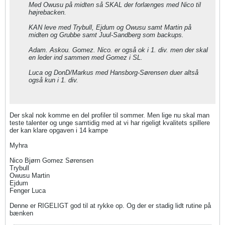
Med Owusu på midten så SKAL der forlænges med Nico til
højrebacken.
KAN leve med Trybull, Ejdum og Owusu samt Martin på
midten og Grubbe samt Juul-Sandberg som backups.
Adam. Askou. Gomez. Nico. er også ok i 1. div. men der skal
en leder ind sammen med Gomez i SL.
Luca og DonD/Markus med Hansborg-Sørensen duer altså
også kun i 1. div.
Der skal nok komme en del profiler til sommer. Men lige nu skal man
teste talenter og unge samtidig med at vi har rigeligt kvalitets spillere
der kan klare opgaven i 14 kampe
Myhra
Nico Bjørn Gomez Sørensen
Trybull
Owusu Martin
Ejdum
Fenger Luca
Denne er RIGELIGT god til at rykke op. Og der er stadig lidt rutine på
bænken