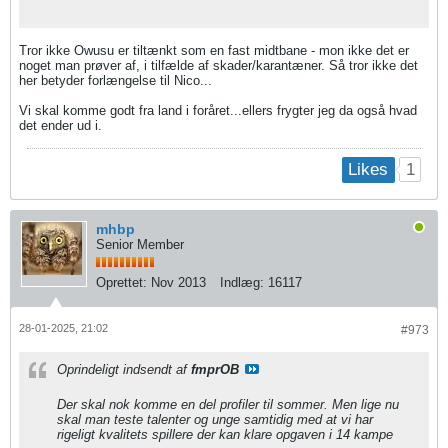
Tror ikke Owusu er tiltænkt som en fast midtbane - mon ikke det er
noget man prøver af, i tilfælde af skader/karantæner. Så tror ikke det
her betyder forlængelse til Nico...
Vi skal komme godt fra land i foråret...ellers frygter jeg da også hvad
det ender ud i.
1
Likes
mhbp
Senior Member
Oprettet:
Nov 2013
Indlæg:
16117
28-01-2025, 21:02
#973
Oprindeligt indsendt af
fmprOB
Der skal nok komme en del profiler til sommer. Men lige nu
skal man teste talenter og unge samtidig med at vi har
rigeligt kvalitets spillere der kan klare opgaven i 14 kampe