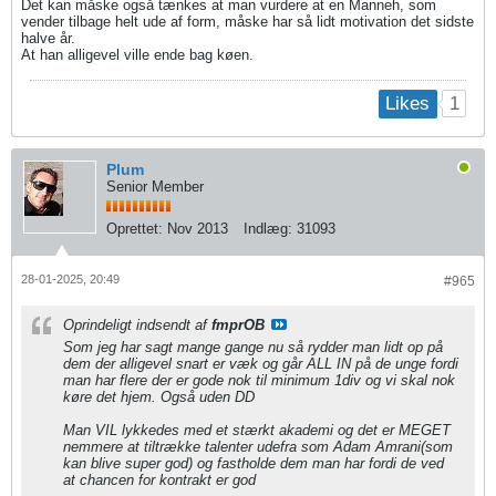
Det kan måske også tænkes at man vurdere at en Manneh, som
vender tilbage helt ude af form, måske har så lidt motivation det sidste
halve år.
At han alligevel ville ende bag køen.
1
Likes
Plum
Senior Member
Oprettet:
Nov 2013
Indlæg:
31093
28-01-2025, 20:49
#965
Oprindeligt indsendt af
fmprOB
Som jeg har sagt mange gange nu så rydder man lidt op på
dem der alligevel snart er væk og går ALL IN på de unge fordi
man har flere der er gode nok til minimum 1div og vi skal nok
køre det hjem. Også uden DD
Man VIL lykkedes med et stærkt akademi og det er MEGET
nemmere at tiltrække talenter udefra som Adam Amrani(som
kan blive super god) og fastholde dem man har fordi de ved
at chancen for kontrakt er god