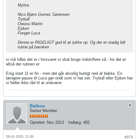
Myhra
Nico Bjørn Gomez Sørensen
Trybull
Owusu Martin
Ejdum
Fenger Luca
Denne er RIGELIGT god til at rykke op. Og der er stadig lidt
rutine på bænken
vi må håbe det er i forsvaret vi skal bruge indskiftere så - for det er
altså der rutinen er.
Enig start 11 er fin - men det går alvorlig hurtigt ned af bakke. En
længere pause til Luca gør ondt som vi har set. Trybull eller Ejdum har
vi heller ikke råd til at undvære.
Balboa
Senior Member
Oprettet:
Nov 2013
Indlæg:
482
28-01-2025, 21:06
#974