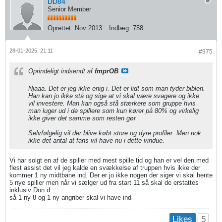
DD84
Senior Member
Oprettet:
Nov 2013
Indlæg:
758
28-01-2025, 21:11
#975
Oprindeligt indsendt af
fmprOB
Njaaa. Det er jeg ikke enig i. Det er lidt som man tyder biblen.
Han kan jo ikke stå og sige at vi skal være svagere og ikke
vil investere. Man kan også stå stærkere som gruppe hvis
man luger ud i de spillere som kun kører på 80% og virkelig
ikke giver det samme som resten gør
Selvfølgelig vil der blive købt store og dyre profiler. Men nok
ikke det antal at fans vil have nu i dette vindue.
Vi har solgt en af de spiller med mest spille tid og han er vel den med
flest assist det vil jeg kalde en svækkelse af truppen hvis ikke der
kommer 1 ny midtbane ind. Der er jo ikke nogen der siger vi skal hente
5 nye spiller men når vi sælger ud fra start 11 så skal de erstattes
inklusiv Don d.
så 1 ny 8 og 1 ny angriber skal vi have ind
5
Likes