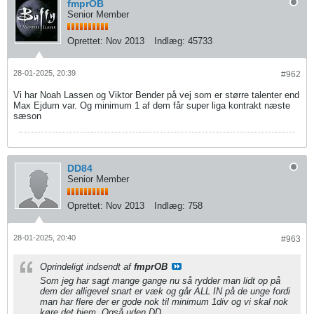
fmprOB
Senior Member
Oprettet:
Nov 2013
Indlæg:
45733
28-01-2025, 20:39
#962
Vi har Noah Lassen og Viktor Bender på vej som er større talenter end
Max Ejdum var. Og minimum 1 af dem får super liga kontrakt næste
sæson
DD84
Senior Member
Oprettet:
Nov 2013
Indlæg:
758
28-01-2025, 20:40
#963
Oprindeligt indsendt af
fmprOB
Som jeg har sagt mange gange nu så rydder man lidt op på
dem der alligevel snart er væk og går ALL IN på de unge fordi
man har flere der er gode nok til minimum 1div og vi skal nok
køre det hjem. Også uden DD