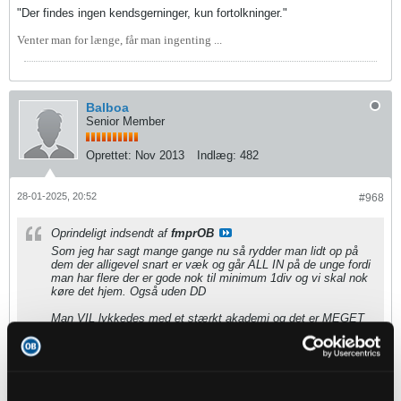
"Der findes ingen kendsgerninger, kun fortolkninger."
Venter man for længe, får man ingenting ...
Balboa
Senior Member
Oprettet:
Nov 2013
Indlæg:
482
28-01-2025, 20:52
#968
Oprindeligt indsendt af
fmprOB
Som jeg har sagt mange gange nu så rydder man lidt op på
dem der alligevel snart er væk og går ALL IN på de unge fordi
man har flere der er gode nok til minimum 1div og vi skal nok
køre det hjem. Også uden DD
Man VIL lykkedes med et stærkt akademi og det er MEGET
nemmere at tiltrække talenter udefra som Adam Amrani(som
kan blive super god) og fastholde dem man har fordi de ved
at chancen for kontrakt er god
Der SKAL simpelthen være plads til dette i 1.div. Og når det
så går hånd i hånd med at spare lidt penge som kan bruges