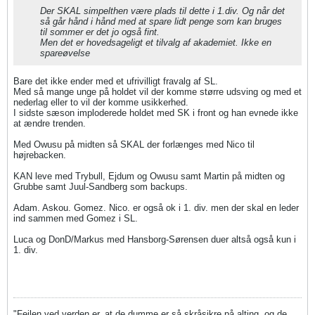
Der SKAL simpelthen være plads til dette i 1.div. Og når det
så går hånd i hånd med at spare lidt penge som kan bruges
til sommer er det jo også fint.
Men det er hovedsageligt et tilvalg af akademiet. Ikke en
spareøvelse
Bare det ikke ender med et ufrivilligt fravalg af SL.
Med så mange unge på holdet vil der komme større udsving og med et
nederlag eller to vil der komme usikkerhed.
I sidste sæson imploderede holdet med SK i front og han evnede ikke
at ændre trenden.
Med Owusu på midten så SKAL der forlænges med Nico til
højrebacken.
KAN leve med Trybull, Ejdum og Owusu samt Martin på midten og
Grubbe samt Juul-Sandberg som backups.
Adam. Askou. Gomez. Nico. er også ok i 1. div. men der skal en leder
ind sammen med Gomez i SL.
Luca og DonD/Markus med Hansborg-Sørensen duer altså også kun i
1. div.
"Fejlen ved verden er, at de dumme er så skråsikre på alting, og de