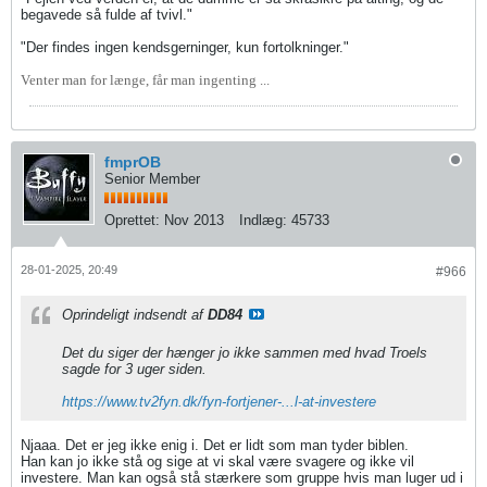
begavede så fulde af tvivl."
"Der findes ingen kendsgerninger, kun fortolkninger."
Venter man for længe, får man ingenting ...
fmprOB
Senior Member
Oprettet:
Nov 2013
Indlæg:
45733
28-01-2025, 20:49
#966
Oprindeligt indsendt af
DD84
Det du siger der hænger jo ikke sammen med hvad Troels
sagde for 3 uger siden.
https://www.tv2fyn.dk/fyn-fortjener-...l-at-investere
Njaaa. Det er jeg ikke enig i. Det er lidt som man tyder biblen.
Han kan jo ikke stå og sige at vi skal være svagere og ikke vil
investere. Man kan også stå stærkere som gruppe hvis man luger ud i