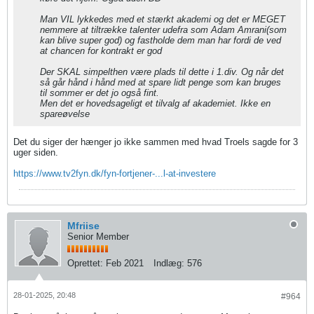
Man VIL lykkedes med et stærkt akademi og det er MEGET
nemmere at tiltrække talenter udefra som Adam Amrani(som
kan blive super god) og fastholde dem man har fordi de ved
at chancen for kontrakt er god
Der SKAL simpelthen være plads til dette i 1.div. Og når det
så går hånd i hånd med at spare lidt penge som kan bruges
til sommer er det jo også fint.
Men det er hovedsageligt et tilvalg af akademiet. Ikke en
spareøvelse
Det du siger der hænger jo ikke sammen med hvad Troels sagde for 3
uger siden.
https://www.tv2fyn.dk/fyn-fortjener-...l-at-investere
Mfriise
Senior Member
Oprettet:
Feb 2021
Indlæg:
576
28-01-2025, 20:48
#964