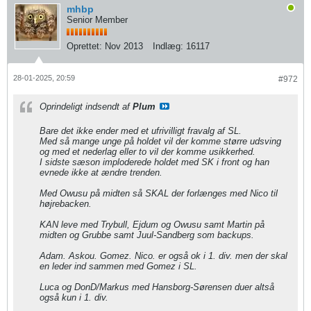
mhbp
Senior Member
Oprettet:
Nov 2013
Indlæg:
16117
28-01-2025, 20:59
#972
Oprindeligt indsendt af
Plum
Bare det ikke ender med et ufrivilligt fravalg af SL.
Med så mange unge på holdet vil der komme større udsving
og med et nederlag eller to vil der komme usikkerhed.
I sidste sæson imploderede holdet med SK i front og han
evnede ikke at ændre trenden.
Med Owusu på midten så SKAL der forlænges med Nico til
højrebacken.
KAN leve med Trybull, Ejdum og Owusu samt Martin på
midten og Grubbe samt Juul-Sandberg som backups.
Adam. Askou. Gomez. Nico. er også ok i 1. div. men der skal
en leder ind sammen med Gomez i SL.
Luca og DonD/Markus med Hansborg-Sørensen duer altså
også kun i 1. div.