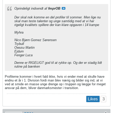
Oprindeligt indsendt af
fmprOB
Der skal nok komme en del profiler til sommer. Men lige nu
skal man teste talenter og unge samtidig med at vi har
rigeligt kvalitets spillere der kan klare opgaven i 14 kampe
Myhra
Nico Bjørn Gomez Sørensen
Trybull
Owusu Martin
Ejdum
Fenger Luca
Denne er RIGELIGT god til at rykke op. Og der er stadig lidt
rutine på bænken
Profilerne kommer i hvert fald ikke, hvis vi ender med at skulle have
endnu et år i 1. Division fordi man blev nærig og bilder sig ind, at vi
ved at smide en masse unge drenge op i truppen og lægge for meget
ansvar på dem, bliver danmarksmester i transition.
3
Likes