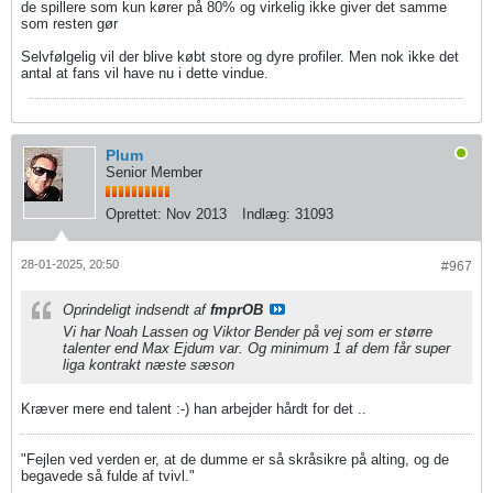
de spillere som kun kører på 80% og virkelig ikke giver det samme
som resten gør
Selvfølgelig vil der blive købt store og dyre profiler. Men nok ikke det
antal at fans vil have nu i dette vindue.
Plum
Senior Member
Oprettet:
Nov 2013
Indlæg:
31093
28-01-2025, 20:50
#967
Oprindeligt indsendt af
fmprOB
Vi har Noah Lassen og Viktor Bender på vej som er større
talenter end Max Ejdum var. Og minimum 1 af dem får super
liga kontrakt næste sæson
Kræver mere end talent :-) han arbejder hårdt for det ..
"Fejlen ved verden er, at de dumme er så skråsikre på alting, og de
begavede så fulde af tvivl."