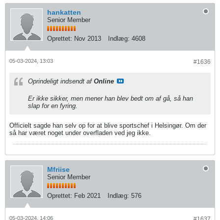
hankatten
Senior Member
Oprettet:
Nov 2013
Indlæg:
4608
05-03-2024, 13:03
#1636
Oprindeligt indsendt af
Online
Er ikke sikker, men mener han blev bedt om af gå, så han
slap for en fyring.
Officielt sagde han selv op for at blive sportschef i Helsingør. Om der
så har været noget under overfladen ved jeg ikke.
Mfriise
Senior Member
Oprettet:
Feb 2021
Indlæg:
576
05-03-2024, 14:06
#1637