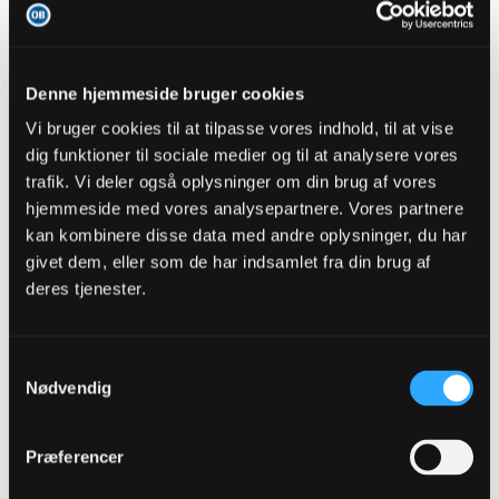
1
Likes
Denne hjemmeside bruger cookies
Online
Senior Member
Vi bruger cookies til at tilpasse vores indhold, til at vise
dig funktioner til sociale medier og til at analysere vores
Oprettet:
Jun 2014
Indlæg:
6914
trafik. Vi deler også oplysninger om din brug af vores
hjemmeside med vores analysepartnere. Vores partnere
05-03-2024, 19:02
#1639
kan kombinere disse data med andre oplysninger, du har
Oprindeligt indsendt af
mhbp
givet dem, eller som de har indsamlet fra din brug af
deres tjenester.
bed jeg også lidt mærke i. Især omkring Bernat >< Myhra,
mente han ikke var en klar opgradering (til den pris der bliver
nævnt)
jeg var også overrasket over at man hentede Myhra, men
Samtykkevalg
selv om HC gjorde det bedre i efteråret, så stod man stadig i
Nødvendig
en situation hvor han har udløb til sommer - og har han været
så god at man vil forlænge og satse på ham som sikker 1
keeper? Når så både HC og MH havde/har skadesproblemer
så giver det bare ret meget mening.
Præferencer
Stadig meget tidligt - men Myhra virker på mig som en stabil
god keeper og er han det så er der styr på den plads