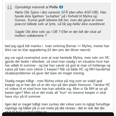
Oprindeligt indsendt af
Polle
Hørte Ole Spion i den seneste SFÅ (den efter AGF-OB). Han
havde ikke ligefrem "ja-hatten" på i forhold til Myhra og
Gomez. Kunne godt referere lidt her, men det giver et mere
præcist billede selv at lytte, så får jeg heller ikke overdrevet.
Sagde Ole ikke selv op i OB ? Eller er der lidt der skal ud
mellem sidebenene ?
bed jeg også lidt mærke i. Især omkring Bernat >< Myhra, mente han
ikke var en klar opgradering (til den pris der bliver nævnt)
jeg var også overrasket over at man hentede Myhra, men selv om HC
gjorde det bedre i efteråret, så stod man stadig i en situation hvor han
har udløb til sommer - og har han været så god at man vil forlænge og
satse på ham som sikker 1 keeper? Når så både HC og MH havde/har
skadesproblemer så giver det bare ret meget mening.
Stadig meget tidligt - men Myhra virker på mig som en stabil god
keeper og er han det så er der styr på den plads fremover. Tænker HC
vil videre til et sted hvor han kan udvikle sig. Mon vi får MH at se på
banen igen? Men så er det trods alt "kun" en reserve keeper vi skal
have styr på til sommer.
Igen det er meget tidligt men syntes det virker som to rigtigt fornuftige
signings og håber på vi ser mere på det niveau - det er nok det der
skal til hvis vi skal rykke os.