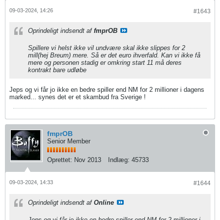
09-03-2024, 14:26
#1643
Oprindeligt indsendt af
fmprOB
Spillere vi helst ikke vil undvære skal ikke slippes for 2
mill(hej Breum) mere. Så er det euro ihverfald. Kan vi ikke få
mere og personen stadig er omkring start 11 må deres
kontrakt bare udløbe
Jeps og vi får jo ikke en bedre spiller end NM for 2 millioner i dagens
marked... synes det er et skambud fra Sverige !
fmprOB
Senior Member
Oprettet:
Nov 2013
Indlæg:
45733
09-03-2024, 14:33
#1644
Oprindeligt indsendt af
Online
Jeps og vi får jo ikke en bedre spiller end NM for 2 millioner i