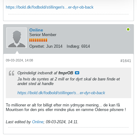
https://bold.dk/fodbold/stillinger/s...er-dyr-ob-back
Online
Senior Member
Oprettet:
Jun 2014
Indlæg:
6914
09-03-2024, 14:08
#1641
Oprindeligt indsendt af
fmprOB
Ja hvis de syntes at 2 mill er for dyrt skal de bare finde et
andet sted at handle
https://bold.dk/fodbold/stillinger/s...er-dyr-ob-back
To millioner er alt for billigt efter min ydmyge mening... de kan få
Mouritsen for den pris eller mindre plus en ramme Odense pilsnere !
Last edited by
Online
;
09-03-2024, 14:11
.