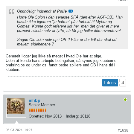
Oprindeligt indsendt af
Polle
Hørte Ole Spion i den seneste SFÅ (den efter AGF-OB). Han
havde ikke ligefrem "ja-hatten" på i forhold til Myhra og
Gomez. Kunne godt referere lidt her, men det giver et mere
præcist billede selv at lytte, så får jeg heller ikke overdrevet.
Sagde Ole ikke selv op i OB ? Eller er der lidt der skal ud
mellem sidebenene ?
Generelt ligger jeg ikke så meget i hvad Ole har at sige.
Uden at kende hans arbejds betingelser, så synes jeg klubberne
omkring os og under os, fandt bedre spillere end OB i hans tid i
klubben.
4
Likes
mhbp
Senior Member
Oprettet:
Nov 2013
Indlæg:
16118
05-03-2024, 14:27
#1638