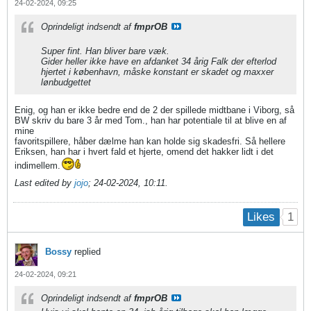
24-02-2024, 09:25
Oprindeligt indsendt af
fmprOB
Super fint. Han bliver bare væk.
Gider heller ikke have en afdanket 34 årig Falk der efterlod
hjertet i københavn, måske konstant er skadet og maxxer
lønbudgettet
Enig, og han er ikke bedre end de 2 der spillede midtbane i Viborg, så
BW skriv du bare 3 år med Tom., han har potentiale til at blive en af
mine
favoritspillere, håber dælme han kan holde sig skadesfri. Så hellere
Eriksen, han har i hvert fald et hjerte, omend det hakker lidt i det
indimellem.
Last edited by
jojo
;
24-02-2024, 10:11
.
1
Likes
Bossy
replied
24-02-2024, 09:21
Oprindeligt indsendt af
fmprOB