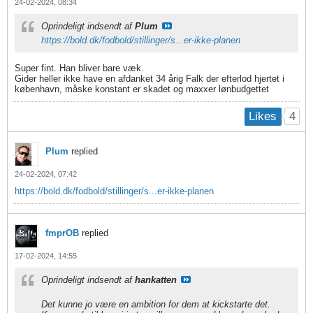
24-02-2024, 08:34
Oprindeligt indsendt af
Plum
https://bold.dk/fodbold/stillinger/s...er-ikke-planen
Super fint. Han bliver bare væk.
Gider heller ikke have en afdanket 34 årig Falk der efterlod hjertet i
københavn, måske konstant er skadet og maxxer lønbudgettet
4
Likes
Plum
replied
24-02-2024, 07:42
https://bold.dk/fodbold/stillinger/s...er-ikke-planen
fmprOB
replied
17-02-2024, 14:55
Oprindeligt indsendt af
hankatten
Det kunne jo være en ambition for dem at kickstarte det.