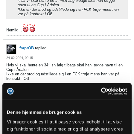
Hvis vi skal hente en 34~ish årig tilbage skal han lægge
navn til en Cup i Ådalen.
Ikke en der stod og udstillede sig i en FCK trøje mens han
var på kontrakt i OB
Nemlig…
fmprOB
replied
24-02-2024, 09:15
Hvis vi skal hente en 34~ish årig tilbage skal han lægge navn til en
Cup i Ådalen.
Ikke en der stod og udstillede sig i en FCK trøje mens han var på
kontrakt i OB
6
Likes
Bossy
replied
Denne hjemmeside bruger cookies
24-02-2024, 09:11
Vi bruger cookies til at tilpasse vores indhold, til at vise
Oprindeligt indsendt af
manner
dig funktioner til sociale medier og til at analysere vores
Hvorvidt han lader sin karriere styre af baglandet ved jeg