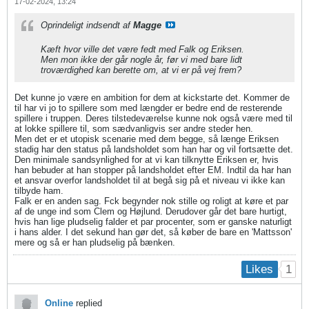
17-02-2024, 13:24
Oprindeligt indsendt af
Magge
Kæft hvor ville det være fedt med Falk og Eriksen.
Men mon ikke der går nogle år, før vi med bare lidt
troværdighed kan berette om, at vi er på vej frem?
Det kunne jo være en ambition for dem at kickstarte det. Kommer de
til har vi jo to spillere som med længder er bedre end de resterende
spillere i truppen. Deres tilstedeværelse kunne nok også være med til
at lokke spillere til, som sædvanligvis ser andre steder hen.
Men det er et utopisk scenarie med dem begge, så længe Eriksen
stadig har den status på landsholdet som han har og vil fortsætte det.
Den minimale sandsynlighed for at vi kan tilknytte Eriksen er, hvis
han bebuder at han stopper på landsholdet efter EM. Indtil da har han
et ansvar overfor landsholdet til at begå sig på et niveau vi ikke kan
tilbyde ham.
Falk er en anden sag. Fck begynder nok stille og roligt at køre et par
af de unge ind som Clem og Højlund. Derudover går det bare hurtigt,
hvis han lige pludselig falder et par procenter, som er ganske naturligt
i hans alder. I det sekund han gør det, så køber de bare en 'Mattsson'
mere og så er han pludselig på bænken.
1
Likes
Online
replied