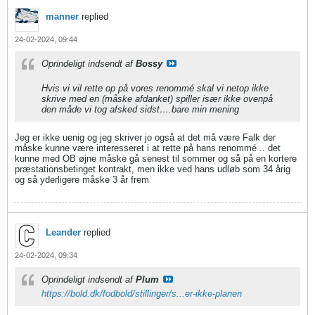
manner
replied
24-02-2024, 09:44
Oprindeligt indsendt af
Bossy
Hvis vi vil rette op på vores renommé skal vi netop ikke
skrive med en (måske afdanket) spiller især ikke ovenpå
den måde vi tog afsked sidst….bare min mening
Jeg er ikke uenig og jeg skriver jo også at det må være Falk der
måske kunne være interesseret i at rette på hans renommé .. det
kunne med OB øjne måske gå senest til sommer og så på en kortere
præstationsbetinget kontrakt, men ikke ved hans udløb som 34 årig
og så yderligere måske 3 år frem
Leander
replied
24-02-2024, 09:34
Oprindeligt indsendt af
Plum
https://bold.dk/fodbold/stillinger/s...er-ikke-planen