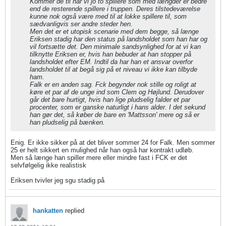
Kommer de til har vi jo to spillere som med længder er bedre
end de resterende spillere i truppen. Deres tilstedeværelse
kunne nok også være med til at lokke spillere til, som
sædvanligvis ser andre steder hen.
Men det er et utopisk scenarie med dem begge, så længe
Eriksen stadig har den status på landsholdet som han har og
vil fortsætte det. Den minimale sandsynlighed for at vi kan
tilknytte Eriksen er, hvis han bebuder at han stopper på
landsholdet efter EM. Indtil da har han et ansvar overfor
landsholdet til at begå sig på et niveau vi ikke kan tilbyde
ham.
Falk er en anden sag. Fck begynder nok stille og roligt at
køre et par af de unge ind som Clem og Højlund. Derudover
går det bare hurtigt, hvis han lige pludselig falder et par
procenter, som er ganske naturligt i hans alder. I det sekund
han gør det, så køber de bare en 'Mattsson' mere og så er
han pludselig på bænken.
Enig. Er ikke sikker på at det bliver sommer 24 for Falk. Men sommer
25 er helt sikkert en mulighed når han også har kontrakt udløb.
Men så længe han spiller mere eller mindre fast i FCK er det
selvfølgelig ikke realistisk
Eriksen tvivler jeg sgu stadig på
hankatten
replied