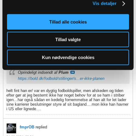
Hvorvidt han lader sin karriere styre af baglandet ved jeg ikke meget
Vis detaljer
om, men til syvende og sidst er det jo ham selv der tager
beslutningen og sætter sin signatur sådeeeh. Det afhænger jo nok af
hvad der er af tilbud og om OB evt. vil være interesseret til den tid.
Ellers er jeg enig .. vi har imø ikke brug for en 34 årig spiller der er
Tillad alle cookies
"over the hill" trods det faktum at han har rødder i OB og måske gerne
vil rette op på det lidt flossede renomé han efterlod sig.
Tillad valgte
Bossy
replied
Kun nødvendige cookies
24-02-2024, 08:47
Oprindeligt indsendt af
Plum
https://bold.dk/fodbold/stillinger/s...er-ikke-planen
helt fint han er/ var en dygtig fodboldspiller, men afskeden og tiden
efter gør at jeg bestemt ikke har noget behov for at se ham i striber
igen…har også sådan en kedelig fornemmelse af han alt for let lader
sine karrierer beslutninger styre af sit bagland….mon ikke han havner
i US eller lignede….
fmprOB
replied