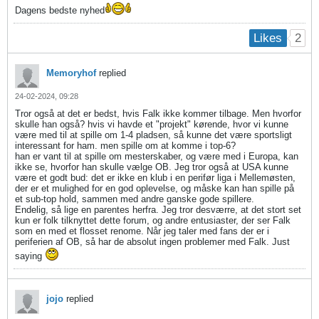
Dagens bedste nyhed
2
Likes
Memoryhof
replied
24-02-2024, 09:28
Tror også at det er bedst, hvis Falk ikke kommer tilbage. Men hvorfor
skulle han også? hvis vi havde et "projekt" kørende, hvor vi kunne
være med til at spille om 1-4 pladsen, så kunne det være sportsligt
interessant for ham. men spille om at komme i top-6?
han er vant til at spille om mesterskaber, og være med i Europa, kan
ikke se, hvorfor han skulle vælge OB. Jeg tror også at USA kunne
være et godt bud: det er ikke en klub i en perifør liga i Mellemøsten,
der er et mulighed for en god oplevelse, og måske kan han spille på
et sub-top hold, sammen med andre ganske gode spillere.
Endelig, så lige en parentes herfra. Jeg tror desværre, at det stort set
kun er folk tilknyttet dette forum, og andre entusiaster, der ser Falk
som en med et flosset renome. Når jeg taler med fans der er i
periferien af OB, så har de absolut ingen problemer med Falk. Just
saying
jojo
replied