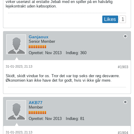
virker useriøst at erstatte Jebali med en spiller på en halvårlig
lejekontrakt uden købsoption.
1
Likes
Ganjaoux
Senior Member
Oprettet:
Nov 2013
Indlæg:
360
31-01-2023, 21:13
#1903
Skidt, skidt vindue for os. Tror det var top seks der røg desværre.
Økonomien kan ikke have det for godt, hvis vi ikke går mere.
AKB77
Member
Oprettet:
Nov 2013
Indlæg:
81
31-01-2023, 21:13
#1904