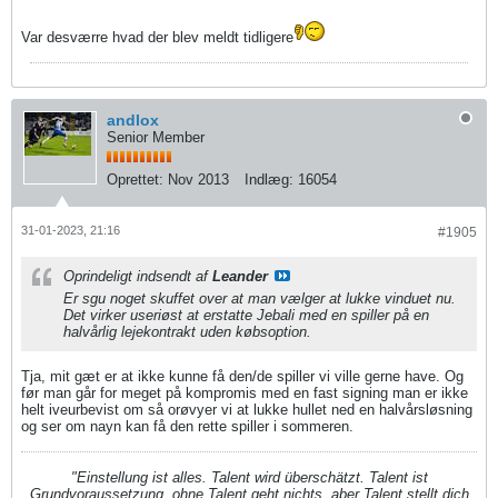
Var desværre hvad der blev meldt tidligere
andlox
Senior Member
Oprettet:
Nov 2013
Indlæg:
16054
31-01-2023, 21:16
#1905
Oprindeligt indsendt af
Leander
Er sgu noget skuffet over at man vælger at lukke vinduet nu.
Det virker useriøst at erstatte Jebali med en spiller på en
halvårlig lejekontrakt uden købsoption.
Tja, mit gæt er at ikke kunne få den/de spiller vi ville gerne have. Og
før man går for meget på kompromis med en fast signing man er ikke
helt iveurbevist om så orøvyer vi at lukke hullet ned en halvårsløsning
og ser om nayn kan få den rette spiller i sommeren.
"Einstellung ist alles. Talent wird überschätzt. Talent ist
Grundvoraussetzung, ohne Talent geht nichts, aber Talent stellt dich