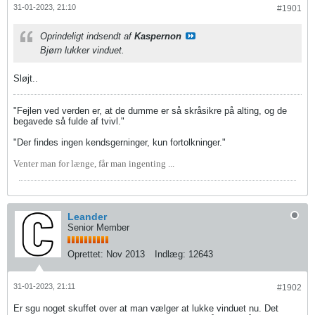
31-01-2023, 21:10
#1901
Oprindeligt indsendt af
Kaspernon
Bjørn lukker vinduet.
Sløjt..
"Fejlen ved verden er, at de dumme er så skråsikre på alting, og de
begavede så fulde af tvivl."
"Der findes ingen kendsgerninger, kun fortolkninger."
Venter man for længe, får man ingenting ...
Leander
Senior Member
Oprettet:
Nov 2013
Indlæg:
12643
31-01-2023, 21:11
#1902
Er sgu noget skuffet over at man vælger at lukke vinduet nu. Det