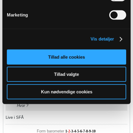
31-01-2023, 21:05
#1898
Oprindeligt indsendt af
Kaspernon
Marketing
Bjørn lukker vinduet.
Hvor ?
Vis detaljer
Oblisk
Tillad alle cookies
Senior Member
Oprettet:
Nov 2013
Indlæg:
2810
Tillad valgte
31-01-2023, 21:06
#1899
Kun nødvendige cookies
Oprindeligt indsendt af
Online
Hvor ?
Live i SFÅ
Form barometer
1
-
2
-
3
-
4
-
5
-
6
-7-
8
-9-10