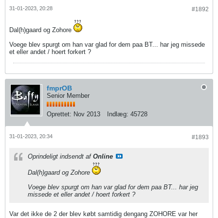
31-01-2023, 20:28
#1892
Dal(h)gaard og Zohore
Voege blev spurgt om han var glad for dem paa BT... har jeg missede
et eller andet / hoert forkert ?
fmprOB
Senior Member
Oprettet:
Nov 2013
Indlæg:
45728
31-01-2023, 20:34
#1893
Oprindeligt indsendt af
Online
Dal(h)gaard og Zohore
Voege blev spurgt om han var glad for dem paa BT... har jeg
missede et eller andet / hoert forkert ?
Var det ikke de 2 der blev købt samtidig dengang ZOHORE var her