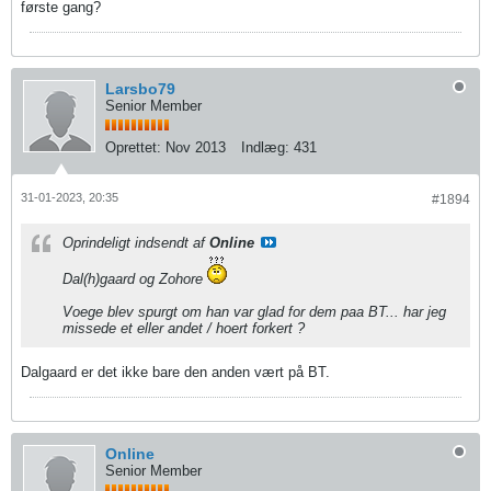
første gang?
Larsbo79
Senior Member
Oprettet:
Nov 2013
Indlæg:
431
31-01-2023, 20:35
#1894
Oprindeligt indsendt af
Online
Dal(h)gaard og Zohore
Voege blev spurgt om han var glad for dem paa BT... har jeg
missede et eller andet / hoert forkert ?
Dalgaard er det ikke bare den anden vært på BT.
Online
Senior Member