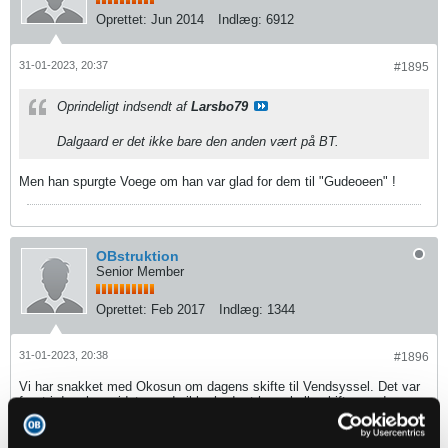
Oprettet:
Jun 2014
Indlæg:
6912
31-01-2023, 20:37
#1895
Oprindeligt indsendt af
Larsbo79
Dalgaard er det ikke bare den anden vært på BT.
Men han spurgte Voege om han var glad for dem til "Gudeoeen" !
OBstruktion
Senior Member
Oprettet:
Feb 2017
Indlæg:
1344
31-01-2023, 20:38
#1896
Vi har snakket med Okosun om dagens skifte til Vendsyssel. Det var
først i dag, han vidste med sikkerhed, at han skulle skifte, og den
sidste tur hjem fra Ådalen var speciel for ham.
Okosun: Specielt at trille hjem fra Ådalen for sidste gang - OBstruktion