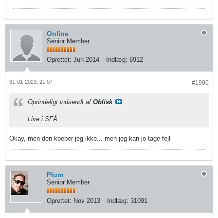
Online
Senior Member
Oprettet:
Jun 2014
Indlæg:
6912
31-01-2023, 21:07
#1900
Oprindeligt indsendt af
Oblisk
Live i SFÅ
Okay, men den koeber jeg ikke... men jeg kan jo tage fejl
Plum
Senior Member
Oprettet:
Nov 2013
Indlæg:
31091