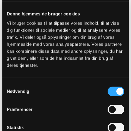
Denne hjemmeside bruger cookies
Kaspernon
Vi bruger cookies til at tilpasse vores indhold, til at vise
Senior Member
dig funktioner til sociale medier og til at analysere vores
trafik. Vi deler også oplysninger om din brug af vores
Oprettet:
Nov 2013
Indlæg:
21365
hjemmeside med vores analysepartnere. Vores partnere
kan kombinere disse data med andre oplysninger, du har
31-01-2023, 21:03
#1897
givet dem, eller som de har indsamlet fra din brug af
Bjørn lukker vinduet.
deres tjenester.
Til-afgange under Alm: 96 - still counting
Samtykkevalg
1
Likes
Nødvendig
Online
Senior Member
Præferencer
Oprettet:
Jun 2014
Indlæg:
6912
Statistik