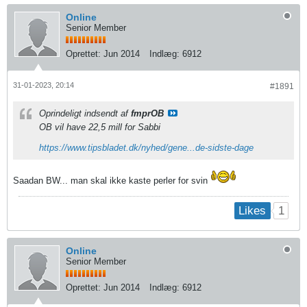
Online
Senior Member
Oprettet:
Jun 2014
Indlæg:
6912
31-01-2023, 20:14
#1891
Oprindeligt indsendt af
fmprOB
OB vil have 22,5 mill for Sabbi
https://www.tipsbladet.dk/nyhed/gene...de-sidste-dage
Saadan BW... man skal ikke kaste perler for svin
1
Likes
Online
Senior Member
Oprettet:
Jun 2014
Indlæg:
6912