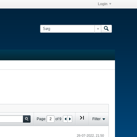
Login
Page
of
9
Filter
26-07-2022, 21:50