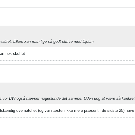
 kvalitet. Ellers kan man lige så godt skrive med Ejdum
man nok skuffet
en hvor BW også nævner nogenlunde det samme. Uden dog at være så konkret
dstændig overnatchet (og var næsten ikke mere præsent i de sidste 25) have 