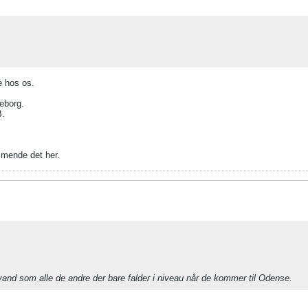
ge hos os.
keborg.
B.
mmende det her.
nd som alle de andre der bare falder i niveau når de kommer til Odense.