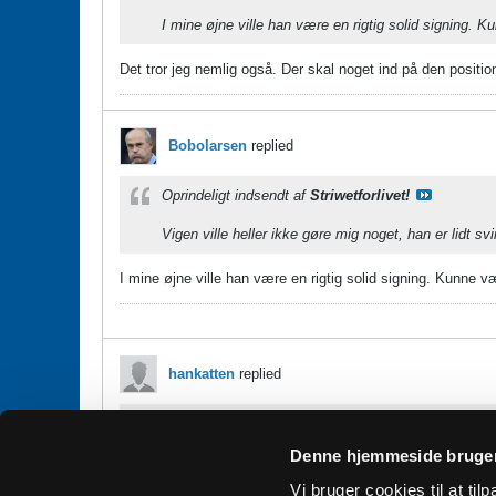
I mine øjne ville han være en rigtig solid signing. 
Det tror jeg nemlig også. Der skal noget ind på den positio
Bobolarsen
replied
Oprindeligt indsendt af
Striwetforlivet!
Vigen ville heller ikke gøre mig noget, han er lidt 
I mine øjne ville han være en rigtig solid signing. Kunne v
hankatten
replied
Oprindeligt indsendt af
Polle
Denne hjemmeside bruger
Er Lasse Vigen ikke den eneste der har været nævn
Vi bruger cookies til at tilp