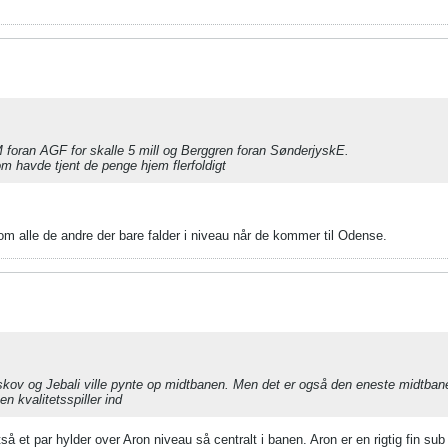
foran AGF for skalle 5 mill og Berggren foran SønderjyskE.
m havde tjent de penge hjem flerfoldigt
alle de andre der bare falder i niveau når de kommer til Odense.
verskov og Jebali ville pynte op midtbanen. Men det er også den eneste midtban
n kvalitetsspiller ind
tså et par hylder over Aron niveau så centralt i banen. Aron er en rigtig fin s