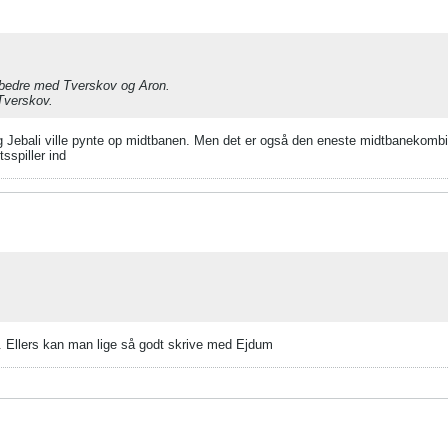
r bedre med Tverskov og Aron.
 Tverskov.
v og Jebali ville pynte op midtbanen. Men det er også den eneste midtbanekombi
sspiller ind
tet. Ellers kan man lige så godt skrive med Ejdum