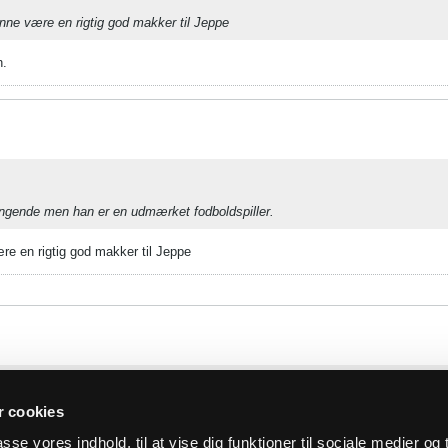
Kunne være en rigtig god makker til Jeppe
n.
svingende men han er en udmærket fodboldspiller.
ære en rigtig god makker til Jeppe
 cookies
t i medierne ?
asse vores indhold, til at vise dig funktioner til sociale medier og t