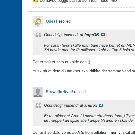
De havde begge passet som fod i hose IMO
QuesT
replied
Oprindeligt indsendt af
fmprOB
For satan hvor skulle man bare have hentet en MEM 
Så havde man for få millioner skabt et Top 6 hold so
Det er sgu et sats at kalde den ;)
Husk på at dem du nævner skal drikke det samme vand som 
Striwetforlivet!
replied
Oprindeligt indsendt af
andlox
Er ret sikker at Aron ( i sidste efterårets form,) T
de næppe kan spille alle kampe tilsammen skal der e
Det er ihvertfald vores
bedste
konstellation, men vi skal al