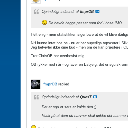
Oprindeligt indsendt af
fmprOB
De havde begge passet som fod i hose IMO
Helt enig - men statistikken siger bare at de vil blive dårli
NH kunne intet hos os - nu er har superliga topscorer i Sil
Jeg betvivler ikke dine bud - men om de kan præstere i O
Tror ChrisOB har overbevist mig...
OB rykker ned i år - og laver en Esbjerg, det er sgu skræ
fmprOB
replied
Oprindeligt indsendt af
QuesT
Det er sgu et sats at kalde den ;)
Husk på at dem du nævner skal drikke det samme va