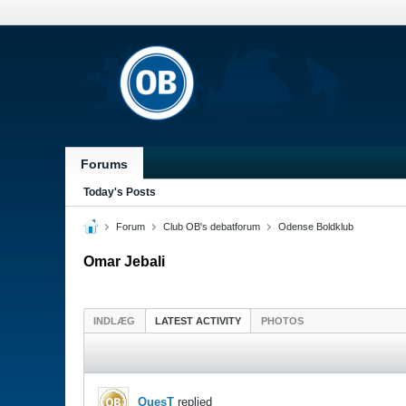
Forums
Today's Posts
Forum
Club OB's debatforum
Odense Boldklub
Omar Jebali
INDLÆG
LATEST ACTIVITY
PHOTOS
QuesT
replied