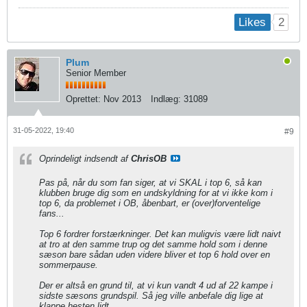
2
Likes
Plum
Senior Member
Oprettet:
Nov 2013
Indlæg:
31089
31-05-2022, 19:40
#9
Oprindeligt indsendt af
ChrisOB
Pas på, når du som fan siger, at vi SKAL i top 6, så kan
klubben bruge dig som en undskyldning for at vi ikke kom i
top 6, da problemet i OB, åbenbart, er (over)forventelige
fans...
Top 6 fordrer forstærkninger. Det kan muligvis være lidt naivt
at tro at den samme trup og det samme hold som i denne
sæson bare sådan uden videre bliver et top 6 hold over en
sommerpause.
Der er altså en grund til, at vi kun vandt 4 ud af 22 kampe i
sidste sæsons grundspil. Så jeg ville anbefale dig lige at
klappe hesten lidt...