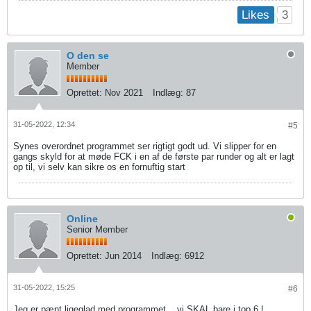
3
Likes
O den se
Member
Oprettet:
Nov 2021
Indlæg:
87
31-05-2022, 12:34
#5
Synes overordnet programmet ser rigtigt godt ud. Vi slipper for en
gangs skyld for at møde FCK i en af de første par runder og alt er lagt
op til, vi selv kan sikre os en fornuftig start
Online
Senior Member
Oprettet:
Jun 2014
Indlæg:
6912
31-05-2022, 15:25
#6
Jeg er pænt ligeglad med programmet... vi SKAL bare i top 6 !