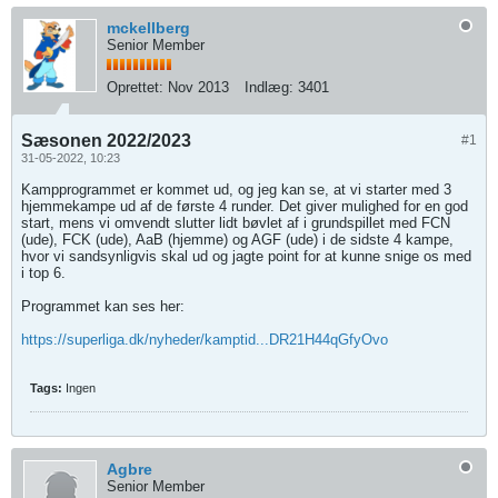
mckellberg
Senior Member
Oprettet:
Nov 2013
Indlæg:
3401
Sæsonen 2022/2023
#1
31-05-2022, 10:23
Kampprogrammet er kommet ud, og jeg kan se, at vi starter med 3
hjemmekampe ud af de første 4 runder. Det giver mulighed for en god
start, mens vi omvendt slutter lidt bøvlet af i grundspillet med FCN
(ude), FCK (ude), AaB (hjemme) og AGF (ude) i de sidste 4 kampe,
hvor vi sandsynligvis skal ud og jagte point for at kunne snige os med
i top 6.
Programmet kan ses her:
https://superliga.dk/nyheder/kamptid...DR21H44qGfyOvo
Tags:
Ingen
Agbre
Senior Member