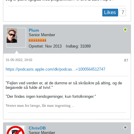
7
Likes
Plum
Senior Member
Oprettet:
Nov 2013
Indlæg:
31089
31-05-2022, 19:02
#7
https://podcasts.apple.com/dk/podcas...=1000564512747
"Fejlen ved verden er, at de dumme er så skråsikre på alting, og de
begavede så fulde af tvivl."
"Der findes ingen kendsgerninger, kun fortolkninger."
Venter man for længe, får man ingenting ...
ChrisOB
Senior Member