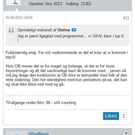
Oprettet:
Nov 2013
Indlæg:
21362
31-05-2022, 20:08
#11
Oprindeligt indsendt af
Online
Jeg er pænt ligeglad med programmet... vi SKAL bare i top 6
!
Fuldstændig enig. For mit vedkommende er det et krav at vi kommer i
top-6!
​​​​​​Hvis OB mener det er for meget og forlange, at det er for store
forventninger og alt det sædvanlige bavl de kommer med... jamen så
må jeg drage den konklusion at OB ikke er bemandet med folk af den
rette støbning. Den her elendighed med kun periodevis pil-op, det kan
og skal ikke blive ved med og gå.
Til-afgange under Alm: 96 - still counting
1
Likes
tOrnBjerg