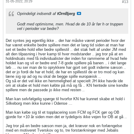
31-05-2022, 20:29
#13
Oprindeligt indsendt af
tOrnBjerg
Godt med optimisme, men. Hvad de de 10 år før h or truppen
vel i perioder var bedre?
Det syntes jeg egentlig ikke .. der har måske været perioder hvor der
har været enkelte bedre spillere men det er lang tid siden at man har
set et bedre hold eller bedre spillestil .. det stak helt af under JM med
alt den tilpasning i hver kamp til hver modstander .. jeg tror på at en
holdindsats med få individualister der inden for rammerne af hvad hele
holdet kan og vil er bedre end 7-8 gode spillere på banen .. i det lange
løb … nu ser man de to oprykkere har gjort set godt inderne sæson ..
det er jo fordi de har et hold, de har en spillestil de er tro mod og kan
læne sig op ad og nu skal de begge spille europæisk ..
Og så er det vel ikke en hemmelighed at specielt JH ikke havde ide
om at skabe et hold men købte på må og få .. KN hentede sine kendte
spillere men de passede jo ikke med resten ..
Man kan selvfølgelig spørge til hvorfor KN har kunnet skabe et hold i
Silkeborg men ikke kunne i Odense …
Man kan købe sig til et topplacering som FCM og FCK gør og OB
gjorde for +10 år siden men det er tydeligvis ikke vejen for OB at gå ..
Jeg tror på en bedre sæson men ja, det kræver nok en forlængelse
med en motiveret Tverskov og to, tre forstærkninger med Jebalis