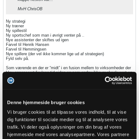
MvH ChrisOB
Ny strategi
Ny træner
Ny spillestil
Ny sportschef som man i øvrigt venter på ..
Nye assistenter der skiftes ud igen
Farvel til Henrik Hansen
Farvel til Hemmingsen
Nye spillere (der vel ikke kommer lige ud af strategien)
Fyld selv på.
Som værende en der er “midt” i en fusion mellem to virksomheder der
blev annonceret for lang tid siden og som endnu ikke er eksekveret og
løbende ændres så forstår jeg godt at spillerene ikke har kunnet levere
fuldt ud på banen når så meget udenfor banen har været noget rod …
Jeg er helt med på at man ikke skal lulle sig i søvn af et pokaleventyr
eller en god stime i nedrykningsspillet men jeg tror på at Alm har sat
en retning som der holdes fast i, at spillerne kan præstere bedre som
Denne hjemmeside bruger cookies
hold når det er spillet sammen og det kræver kontinuitet og ikke for
mange nye konstallationer.
Vi bruger cookies til at tilpasse vores indhold, til at vise
Kan man dertil få to - tre forstærkninger i forhold til JJT, Kadrii og
måske Larsen her til sommer tror jeg at der er en stamme at bygge på
dig funktioner til sociale medier og til at analysere vores
med forlængelser til Tverskov og måske Aron.
trafik. Vi deler også oplysninger om din brug af vores
Jeg tror på spillestilen og på at der vil være mere ro på, på de interne
linjer og holdet har reelt scoret mål nok til top6 men der er gået for
hjemmeside med vores analysepartnere. Vores partnere
mange mål ind og for mange af dem på personlige fejl. Fejl grundet