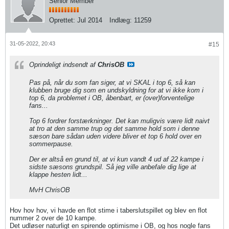
Senior Member
Oprettet:
Jul 2014
Indlæg:
11259
31-05-2022, 20:43
#15
Oprindeligt indsendt af
ChrisOB
Pas på, når du som fan siger, at vi SKAL i top 6, så kan
klubben bruge dig som en undskyldning for at vi ikke kom i
top 6, da problemet i OB, åbenbart, er (over)forventelige
fans...
Top 6 fordrer forstærkninger. Det kan muligvis være lidt naivt
at tro at den samme trup og det samme hold som i denne
sæson bare sådan uden videre bliver et top 6 hold over en
sommerpause.
Der er altså en grund til, at vi kun vandt 4 ud af 22 kampe i
sidste sæsons grundspil. Så jeg ville anbefale dig lige at
klappe hesten lidt...
MvH ChrisOB
Hov hov hov, vi havde en flot stime i taberslutspillet og blev en flot
nummer 2 over de 10 kampe.
Det udløser naturligt en spirende optimisme i OB, og hos nogle fans