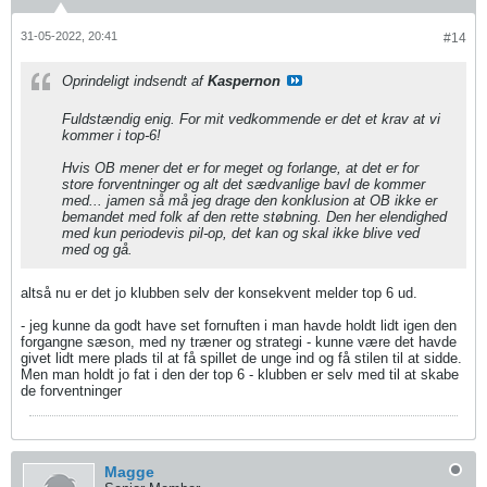
31-05-2022, 20:41
#14
Oprindeligt indsendt af
Kaspernon
Fuldstændig enig. For mit vedkommende er det et krav at vi
kommer i top-6!
​​​​​​Hvis OB mener det er for meget og forlange, at det er for
store forventninger og alt det sædvanlige bavl de kommer
med... jamen så må jeg drage den konklusion at OB ikke er
bemandet med folk af den rette støbning. Den her elendighed
med kun periodevis pil-op, det kan og skal ikke blive ved
med og gå.
altså nu er det jo klubben selv der konsekvent melder top 6 ud.
- jeg kunne da godt have set fornuften i man havde holdt lidt igen den
forgangne sæson, med ny træner og strategi - kunne være det havde
givet lidt mere plads til at få spillet de unge ind og få stilen til at sidde.
Men man holdt jo fat i den der top 6 - klubben er selv med til at skabe
de forventninger
Magge