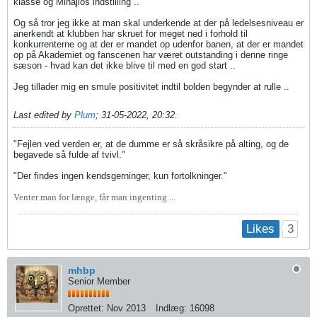
klasse og Mihajlos indstilling ..
Og så tror jeg ikke at man skal underkende at der på ledelsesniveau er
anerkendt at klubben har skruet for meget ned i forhold til
konkurrenterne og at der er mandet op udenfor banen, at der er mandet
op på Akademiet og fanscenen har været outstanding i denne ringe
sæson - hvad kan det ikke blive til med en god start ..
Jeg tillader mig en smule positivitet indtil bolden begynder at rulle ..
Last edited by
Plum
;
31-05-2022, 20:32
.
"Fejlen ved verden er, at de dumme er så skråsikre på alting, og de
begavede så fulde af tvivl."
"Der findes ingen kendsgerninger, kun fortolkninger."
Venter man for længe, får man ingenting ...
3
Likes
mhbp
Senior Member
Oprettet:
Nov 2013
Indlæg:
16098