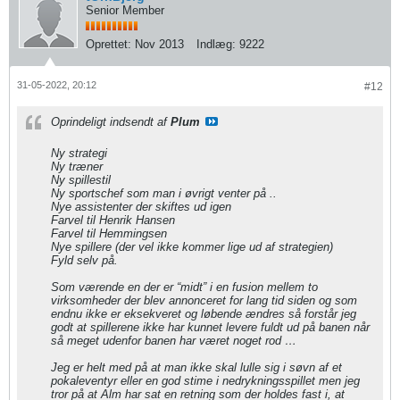
Senior Member
Oprettet:
Nov 2013
Indlæg:
9222
31-05-2022, 20:12
#12
Oprindeligt indsendt af
Plum
Ny strategi
Ny træner
Ny spillestil
Ny sportschef som man i øvrigt venter på ..
Nye assistenter der skiftes ud igen
Farvel til Henrik Hansen
Farvel til Hemmingsen
Nye spillere (der vel ikke kommer lige ud af strategien)
Fyld selv på.
Som værende en der er “midt” i en fusion mellem to
virksomheder der blev annonceret for lang tid siden og som
endnu ikke er eksekveret og løbende ændres så forstår jeg
godt at spillerene ikke har kunnet levere fuldt ud på banen når
så meget udenfor banen har været noget rod …
Jeg er helt med på at man ikke skal lulle sig i søvn af et
pokaleventyr eller en god stime i nedrykningsspillet men jeg
tror på at Alm har sat en retning som der holdes fast i, at