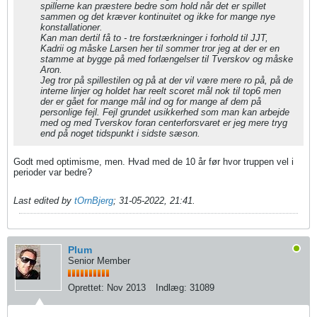
spillerne kan præstere bedre som hold når det er spillet
sammen og det kræver kontinuitet og ikke for mange nye
konstallationer.
Kan man dertil få to - tre forstærkninger i forhold til JJT,
Kadrii og måske Larsen her til sommer tror jeg at der er en
stamme at bygge på med forlængelser til Tverskov og måske
Aron.
Jeg tror på spillestilen og på at der vil være mere ro på, på de
interne linjer og holdet har reelt scoret mål nok til top6 men
der er gået for mange mål ind og for mange af dem på
personlige fejl. Fejl grundet usikkerhed som man kan arbejde
med og med Tverskov foran centerforsvaret er jeg mere tryg
end på noget tidspunkt i sidste sæson.
Godt med optimisme, men. Hvad med de 10 år før hvor truppen vel i
perioder var bedre?
Last edited by
tOrnBjerg
;
31-05-2022, 21:41
.
Plum
Senior Member
Oprettet:
Nov 2013
Indlæg:
31089