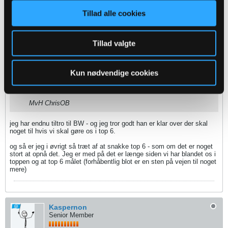
klubben bruge dig som en undskyldning for at vi ikke kom i
top 6, da problemet i OB, åbenbart, er (over)forventelige
Tillad alle cookies
fans...
Top 6 fordrer forstærkninger
. Det kan muligvis være lidt
naivt at tro at den samme trup og det samme hold som i
Tillad valgte
denne sæson bare sådan uden videre bliver et top 6 hold
over en sommerpause.
Kun nødvendige cookies
Der er altså en grund til, at vi kun vandt 4 ud af 22 kampe i
sidste sæsons grundspil. Så jeg ville anbefale dig lige at
klappe hesten lidt...
MvH ChrisOB
jeg har endnu tiltro til BW - og jeg tror godt han er klar over der skal
noget til hvis vi skal gøre os i top 6.
og så er jeg i øvrigt så træt af at snakke top 6 - som om det er noget
stort at opnå det. Jeg er med på det er længe siden vi har blandet os i
toppen og at top 6 målet (forhåbentlig blot er en sten på vejen til noget
mere)
Kaspernon
Senior Member