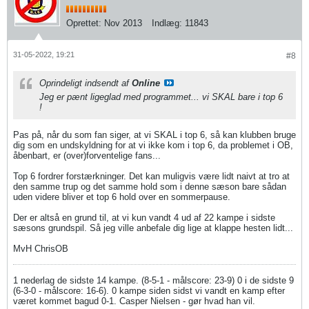
Oprettet:
Nov 2013
Indlæg:
11843
31-05-2022, 19:21
#8
Oprindeligt indsendt af
Online
Jeg er pænt ligeglad med programmet... vi SKAL bare i top 6
!
Pas på, når du som fan siger, at vi SKAL i top 6, så kan klubben bruge
dig som en undskyldning for at vi ikke kom i top 6, da problemet i OB,
åbenbart, er (over)forventelige fans...
Top 6 fordrer forstærkninger. Det kan muligvis være lidt naivt at tro at
den samme trup og det samme hold som i denne sæson bare sådan
uden videre bliver et top 6 hold over en sommerpause.
Der er altså en grund til, at vi kun vandt 4 ud af 22 kampe i sidste
sæsons grundspil. Så jeg ville anbefale dig lige at klappe hesten lidt...
MvH ChrisOB
1 nederlag de sidste 14 kampe. (8-5-1 - målscore: 23-9) 0 i de sidste 9
(6-3-0 - målscore: 16-6). 0 kampe siden sidst vi vandt en kamp efter
været kommet bagud 0-1. Casper Nielsen - gør hvad han vil.