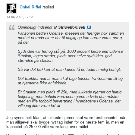
Onkel Riffel
replied
13-06-2022, 17:08
Oprindeligt indsendt af
Striwetforlivet!
Fanzonen bedre i Odense, meeeen det hænger nok sammen
med at vi trods alt er der til daglig og kan sætte vores præg
på det.
Sydsiden var fed og stå på, 1000 procent bedre end Odense
Stadion, ingen sæder, plads over selve sydsiden, god
størrelse på stadion.
Så var det lækkert at man kunne få en fadøl rimelig hurtigt.
Det trækker ned at man skal tage bussen fra Glostrup St og
at hjørnerne ikke er lukkede.
​​​​​​Et Stadion med plads til 25k, med lukkede hjørner og hurtig
betjening, men behold Fanzonen gerne udvide den måske
med en lille fodbold beværtning i hverdagene i Odense, det
ville jeg ikke være ke' af.
Jeg synes helt klart, at lukkede hjørner skal være førsteprioritet, når
man alligevel skal bygge nyt tag inden for de næste fem år, men en
kapacitet på 25.000 ville være langt over målet.