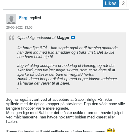
2
Likes
Fergi
replied
28-05-2022, 13:05
Oprindeligt indsendt af
Magge
Ja hørte lige SFÅ , han sagde også at til træning sparkede
han dem ind med fuld smadder og strakt vrist. Det skulle
han have holdt sig til.
Jeg vil aldrig acceptere et nederlag til Herning, og når det
sker fordi man vælger nogle skytter, som er så ringe til at
sparke så udløser det bare et møgfald herfra.
Havde deres keeper disket op med et par klasse redninger,
så havde det været til at bære.
i
Jeg har også svært ved at acceptere at Sabbi, ifølge FS, ikke
spillede med de rigtige knopper på støvlerne. Pga den våde bane ville
længere knopper være mere egnede.
Men igen lige med Sabbi er det måske usikkert om det havde hjulpet
ved målchancerne, han havde nok ramt bolden med knæet eller
hælen.
Synes for iøvrigt at Sabbi spillede en af sine bedre kampe