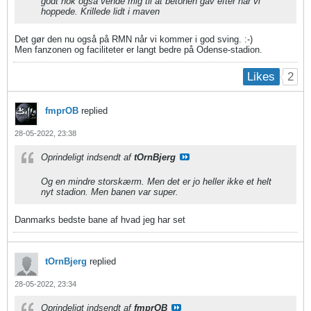
godt nok også vende mig til at betonen gav efter når vi
hoppede. Krillede lidt i maven
Det gør den nu også på RMN når vi kommer i god sving. :-)
Men fanzonen og faciliteter er langt bedre på Odense-stadion.
2
Likes
fmprOB
replied
28-05-2022, 23:38
Oprindeligt indsendt af
tOrnBjerg
Og en mindre storskærm. Men det er jo heller ikke et helt
nyt stadion. Men banen var super.
Danmarks bedste bane af hvad jeg har set
tOrnBjerg
replied
28-05-2022, 23:34
Oprindeligt indsendt af
fmprOB