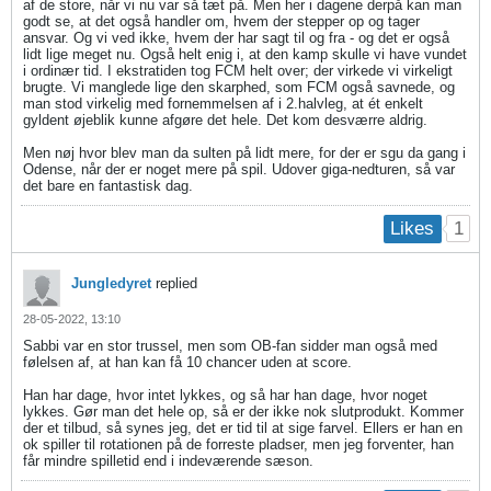
af de store, når vi nu var så tæt på. Men her i dagene derpå kan man
godt se, at det også handler om, hvem der stepper op og tager
ansvar. Og vi ved ikke, hvem der har sagt til og fra - og det er også
lidt lige meget nu. Også helt enig i, at den kamp skulle vi have vundet
i ordinær tid. I ekstratiden tog FCM helt over; der virkede vi virkeligt
brugte. Vi manglede lige den skarphed, som FCM også savnede, og
man stod virkelig med fornemmelsen af i 2.halvleg, at ét enkelt
gyldent øjeblik kunne afgøre det hele. Det kom desværre aldrig.
Men nøj hvor blev man da sulten på lidt mere, for der er sgu da gang i
Odense, når der er noget mere på spil. Udover giga-nedturen, så var
det bare en fantastisk dag.
1
Likes
Jungledyret
replied
28-05-2022, 13:10
Sabbi var en stor trussel, men som OB-fan sidder man også med
følelsen af, at han kan få 10 chancer uden at score.
Han har dage, hvor intet lykkes, og så har han dage, hvor noget
lykkes. Gør man det hele op, så er der ikke nok slutprodukt. Kommer
der et tilbud, så synes jeg, det er tid til at sige farvel. Ellers er han en
ok spiller til rotationen på de forreste pladser, men jeg forventer, han
får mindre spilletid end i indeværende sæson.