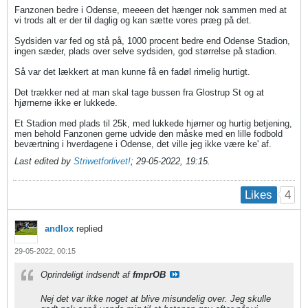
Fanzonen bedre i Odense, meeeen det hænger nok sammen med at
vi trods alt er der til daglig og kan sætte vores præg på det.
Sydsiden var fed og stå på, 1000 procent bedre end Odense Stadion,
ingen sæder, plads over selve sydsiden, god størrelse på stadion.
Så var det lækkert at man kunne få en fadøl rimelig hurtigt.
Det trækker ned at man skal tage bussen fra Glostrup St og at
hjørnerne ikke er lukkede.
​​​​​​Et Stadion med plads til 25k, med lukkede hjørner og hurtig betjening,
men behold Fanzonen gerne udvide den måske med en lille fodbold
beværtning i hverdagene i Odense, det ville jeg ikke være ke' af.
Last edited by
Striwetforlivet!
;
29-05-2022, 19:15
.
4
Likes
andlox
replied
29-05-2022, 00:15
Oprindeligt indsendt af
fmprOB
Nej det var ikke noget at blive misundelig over. Jeg skulle