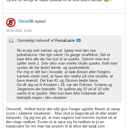
ChrisOB
replied
28-05-2022, 12:04
Oprindeligt indsendt af
ForzaLazio
Nu er jeg selv træner, og pt. Igang med den nye
pokalsæson. Har lige været i to gange straffekon. Det er
bare ikke alle der har lyst til at sparke. Selvom man kun
spiller serie 2. Selv dem man mente skulle sparke, fordi man
syntes de har bedst teknik, og sparketeknik.
For mig er det hul i hovedet, at lade Breum eller Fengers
karriere starte med, at have den nedtur på sine skuldre, at
have brændt. Det kan KL og Okosun bedre bære.
Da dk røg ud til Kroatien i 18, var det Eriksen, Schøne og
Jørgensen der brændte. Tre spillere jeg 10 ud af 10 ville
sætte til at sparke. Man kan bare ikke forberede eller
bebrejde nogen i den situation.
Omvendt - hvilket boost det ville give Fenger og/eller Breum at netop
score i sådanne situationer... Man skal jo begynde på ét eller andet
tidspunkt. Og jeg tror på, at man sagtens kan komme styrket ud af
den slags nedture. Evnen til at rejse sig fra nedture er jo en
katalysator for om man har psyken til at drive det langt som