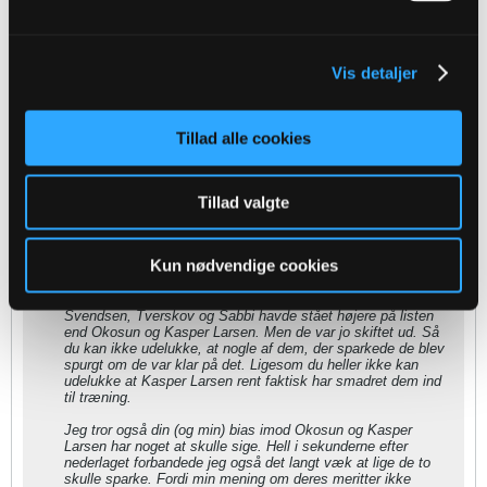
Jeg var nu ikke vildt imponeret over Brøndbys fanzone. Det var
nærmest et Stonehenge af træ imo, og så synes jeg Sydsiden
generelt heller ikke var noget at råbe hurra for.
Vis detaljer
MvH ChrisOB
Tillad alle cookies
nixcha
replied
28-05-2022, 14:19
Tillad valgte
Oprindeligt indsendt af
ChrisOB
Du ved ikke hvilken ledelsesstil Alm opererer under. Jeg vil
Kun nødvendige cookies
sige det sådan, at en træner altid skal operere ud fra at
vinde en kamp over 90 minutter. Det betyder også at tage
spillere ud, som potentielt ville komme til at sparke. Jeg tror
Svendsen, Tverskov og Sabbi havde stået højere på listen
end Okosun og Kasper Larsen. Men de var jo skiftet ud. Så
du kan ikke udelukke, at nogle af dem, der sparkede de blev
spurgt om de var klar på det. Ligesom du heller ikke kan
udelukke at Kasper Larsen rent faktisk har smadret dem ind
til træning.
Jeg tror også din (og min) bias imod Okosun og Kasper
Larsen har noget at skulle sige. Hell i sekunderne efter
nederlaget forbandede jeg også det langt væk at lige de to
skulle sparke. Fordi min mening om deres meritter ikke