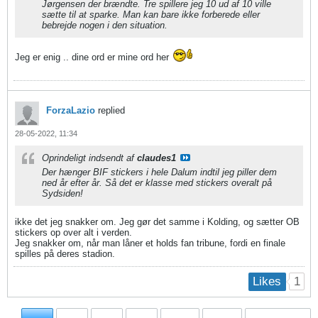
Jørgensen der brændte. Tre spillere jeg 10 ud af 10 ville
sætte til at sparke. Man kan bare ikke forberede eller
bebrejde nogen i den situation.
Jeg er enig .. dine ord er mine ord her
ForzaLazio
replied
28-05-2022, 11:34
Oprindeligt indsendt af
claudes1
Der hænger BIF stickers i hele Dalum indtil jeg piller dem
ned år efter år. Så det er klasse med stickers overalt på
Sydsiden!
ikke det jeg snakker om. Jeg gør det samme i Kolding, og sætter OB
stickers op over alt i verden.
Jeg snakker om, når man låner et holds fan tribune, fordi en finale
spilles på deres stadion.
1
Likes