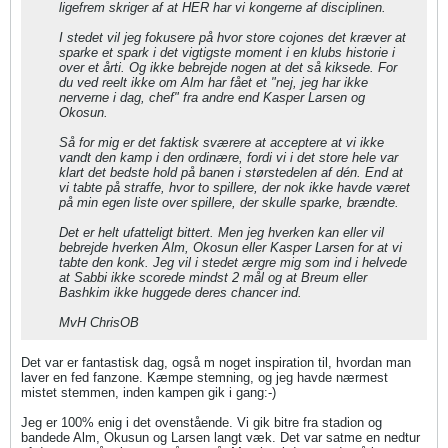
ligefrem skriger af at HER har vi kongerne af disciplinen.
I stedet vil jeg fokusere på hvor store cojones det kræver at
sparke et spark i det vigtigste moment i en klubs historie i
over et årti. Og ikke bebrejde nogen at det så kiksede. For
du ved reelt ikke om Alm har fået et "nej, jeg har ikke
nerverne i dag, chef" fra andre end Kasper Larsen og
Okosun.
Så for mig er det faktisk sværere at acceptere at vi ikke
vandt den kamp i den ordinære, fordi vi i det store hele var
klart det bedste hold på banen i størstedelen af dén. End at
vi tabte på straffe, hvor to spillere, der nok ikke havde været
på min egen liste over spillere, der skulle sparke, brændte.
Det er helt ufatteligt bittert. Men jeg hverken kan eller vil
bebrejde hverken Alm, Okosun eller Kasper Larsen for at vi
tabte den konk. Jeg vil i stedet ærgre mig som ind i helvede
at Sabbi ikke scorede mindst 2 mål og at Breum eller
Bashkim ikke huggede deres chancer ind.
MvH ChrisOB
Det var er fantastisk dag, også m noget inspiration til, hvordan man
laver en fed fanzone. Kæmpe stemning, og jeg havde nærmest
mistet stemmen, inden kampen gik i gang:-)
Jeg er 100% enig i det ovenstående. Vi gik bitre fra stadion og
bandede Alm, Okusun og Larsen langt væk. Det var satme en nedtur