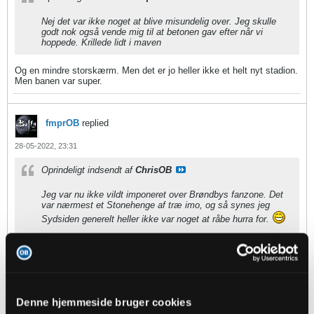
Nej det var ikke noget at blive misundelig over. Jeg skulle
godt nok også vende mig til at betonen gav efter når vi
hoppede. Krillede lidt i maven
Og en mindre storskærm. Men det er jo heller ikke et helt nyt stadion.
Men banen var super.
fmprOB
replied
28-05-2022, 23:31
Oprindeligt indsendt af
ChrisOB
Jeg var nu ikke vildt imponeret over Brøndbys fanzone. Det
var nærmest et Stonehenge af træ imo, og så synes jeg
Sydsiden generelt heller ikke var noget at råbe hurra for.
MvH ChrisOB
Nej det var ikke noget at blive misundelig over. Jeg skulle godt nok
også vende mig til at betonen gav efter når vi hoppede. Krillede lidt i
maven
Denne hjemmeside bruger cookies