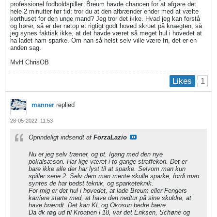
professionel fodboldspiller. Breum havde chancen for at afgøre det
hele 2 minutter før tid; tror du at den afbrænder ender med at vælte
korthuset for den unge mand? Jeg tror det ikke. Hvad jeg kan forstå
og hører, så er der netop et rigtigt godt hoved skruet på knægten; så
jeg synes faktisk ikke, at det havde været så meget hul i hovedet at
ha ladet ham sparke. Om han så helst selv ville være fri, det er en
anden sag.
MvH ChrisOB
1
Likes
manner
replied
28-05-2022, 11:53
Oprindeligt indsendt af
ForzaLazio
Nu er jeg selv træner, og pt. Igang med den nye
pokalsæson. Har lige været i to gange straffekon. Det er
bare ikke alle der har lyst til at sparke. Selvom man kun
spiller serie 2. Selv dem man mente skulle sparke, fordi man
syntes de har bedst teknik, og sparketeknik.
For mig er det hul i hovedet, at lade Breum eller Fengers
karriere starte med, at have den nedtur på sine skuldre, at
have brændt. Det kan KL og Okosun bedre bære.
Da dk røg ud til Kroatien i 18, var det Eriksen, Schøne og