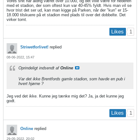
Vores snit har aldrig været over 10.000, og det ville være for nederen
med et stadion, der som oftest kun var 40-45% fyldt. Hvis man vil se
hvor trist det ser ud, kan man kigge på Parken, når der "kun" er 15-
18.000 tilskuere på et stadion med plads til over det dobbelte. Det
virker tomt.
1
Likes
Striwetforlivet!
replied
08-06-2022, 15:47
Oprindeligt indsendt af
Online
Var det ikke Brentfords gamle stadion, som havde en pub i
hvert hjørne ?
Jeg ved det ikke. Kunne jeg tænke mig det? Ja, ja det kunne jeg
godt.
1
Likes
Online
replied
29-05-2022, 20:02