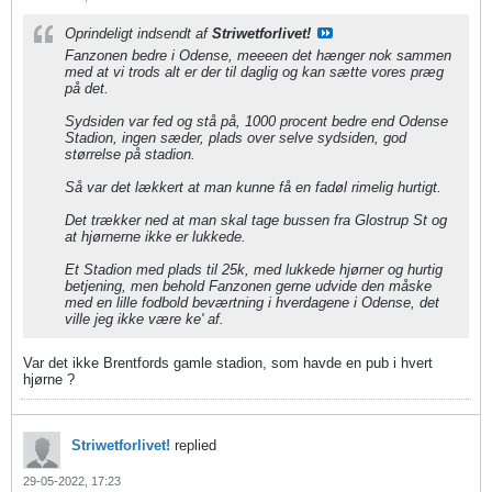
Oprindeligt indsendt af
Striwetforlivet!
Fanzonen bedre i Odense, meeeen det hænger nok sammen
med at vi trods alt er der til daglig og kan sætte vores præg
på det.
Sydsiden var fed og stå på, 1000 procent bedre end Odense
Stadion, ingen sæder, plads over selve sydsiden, god
størrelse på stadion.
Så var det lækkert at man kunne få en fadøl rimelig hurtigt.
Det trækker ned at man skal tage bussen fra Glostrup St og
at hjørnerne ikke er lukkede.
​​​​​​Et Stadion med plads til 25k, med lukkede hjørner og hurtig
betjening, men behold Fanzonen gerne udvide den måske
med en lille fodbold beværtning i hverdagene i Odense, det
ville jeg ikke være ke' af.
Var det ikke Brentfords gamle stadion, som havde en pub i hvert
hjørne ?
Striwetforlivet!
replied
29-05-2022, 17:23