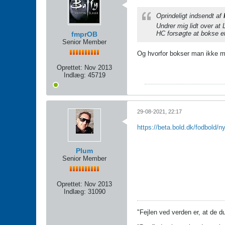
Oprindeligt indsendt af
Undrer mig lidt over at 
HC forsøgte at bokse et
fmprOB
Senior Member
Og hvorfor bokser man ikke 
Oprettet:
Nov 2013
Indlæg:
45719
29-08-2021, 22:17
https://beta.bold.dk/fodbold/n
Plum
Senior Member
Oprettet:
Nov 2013
Indlæg:
31090
"Fejlen ved verden er, at de d