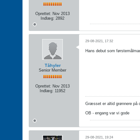
Oprettet:
Nov 2013
Indlæg:
2892
29-08-2021, 17:32
Hans debut som førstemålmand 
Tåhyler
Senior Member
Oprettet:
Nov 2013
Indlæg:
11952
Græsset er altid grønnere på
OB - engang var vi gode
29-08-2021, 19:24