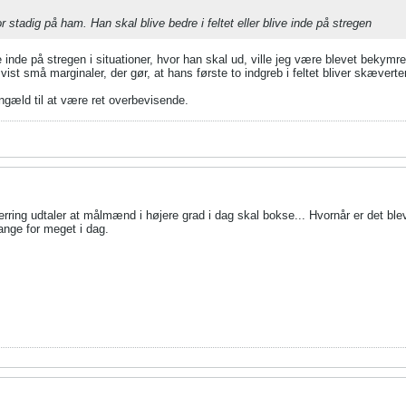
r stadig på ham. Han skal blive bedre i feltet eller blive inde på stregen
e inde på stregen i situationer, hvor han skal ud, ville jeg være blevet bekymre
ist små marginaler, der gør, at hans første to indgreb i feltet bliver skæverter 
ngæld til at være ret overbevisende.
jerring udtaler at målmænd i højere grad i dag skal bokse... Hvornår er det ble
ange for meget i dag.