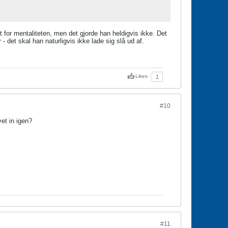
t for mentaliteten, men det gjorde han heldigvis ikke. Det
- det skal han naturligvis ikke lade sig slå ud af.
Likes
1
#10
vet in igen?
#11