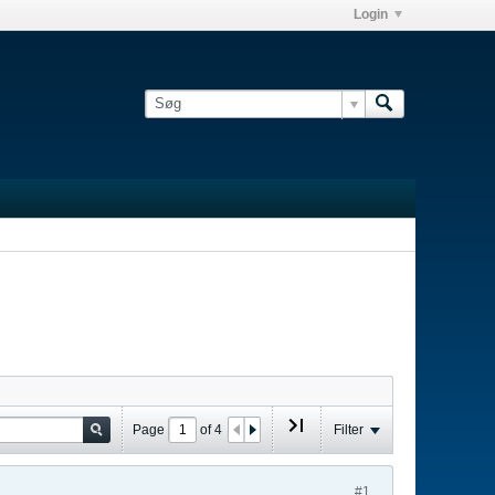
Login
Page
of
4
Filter
#1