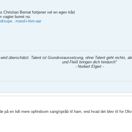
Christian Bernat fortjener vel en egen tråd.
m vagter burret nu:
ed/supe...mand-i-fem-aar
t wird überschätzt. Talent ist Grundvoraussetzung, ohne Talent geht nichts, aber
und Fleiß bringen dich hindurch"
- Norbert Elgert -
e på en lidt mere opfindsom sang/opråb til ham, end hvad det blev til for Oli