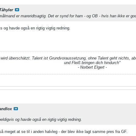
Tåhyler
lmand er mareridtsagtig. Det er synd for ham - og OB - hvis han ikke er god 
is og havde også en rigtig vigtig redning.
t wird überschätzt. Talent ist Grundvoraussetzung, ohne Talent geht nichts, aber
und Fleiß bringen dich hindurch"
- Norbert Elgert -
andlox
eldigvis og havde også en rigtig vigtig redning.
å meget at se til i anden halvleg - der blev ikke lagt samme pres fra GF.