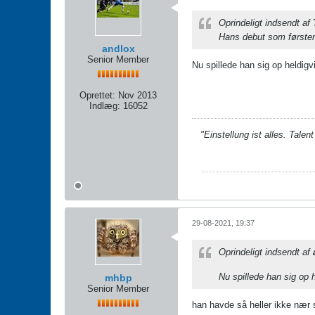
Oprindeligt indsendt af
Hans debut som førstemå
andlox
Senior Member
Nu spillede han sig op heldigv
Oprettet:
Nov 2013
Indlæg:
16052
"Einstellung ist alles. Talen
29-08-2021, 19:37
Oprindeligt indsendt af
Nu spillede han sig op h
mhbp
Senior Member
han havde så heller ikke nær s