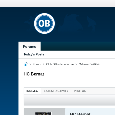
Forums
Today's Posts
Forum
Club OB's debatforum
Odense Boldklub
HC Bernat
INDLÆG
LATEST ACTIVITY
PHOTOS
HC Bernat