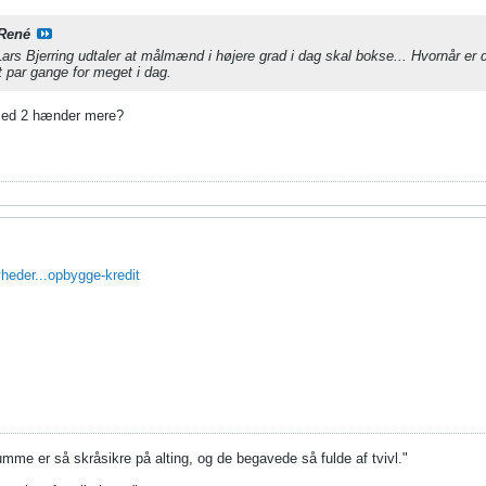
René
Lars Bjerring udtaler at målmænd i højere grad i dag skal bokse... Hvornår er d
 par gange for meget i dag.
med 2 hænder mere?
yheder...opbygge-kredit
umme er så skråsikre på alting, og de begavede så fulde af tvivl."