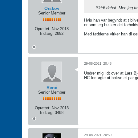
Skidt debut. Men jeg tro
Orskov
Senior Member
Hvis han var begyndt at t bliv
er som jeg husker det forholdsv
Oprettet:
Nov 2013
Indlæg:
2892
Med fødderne virker han til ge
29-08-2021, 20:48
Undrer mig lidt over at Lars B
HC forsøgte at bokse et par g
René
Senior Member
Oprettet:
Nov 2013
Indlæg:
3498
29-08-2021, 20:50