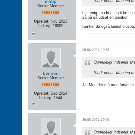
Skidt debut. Men jeg tro
mhbp
Senior Member
helt enig - nu kan jeg ikke h
så på så udsat en position
Oprettet:
Nov 2013
Indlæg:
16099
tænker da også landsholdspause
29-08-2021, 19:53
Oprindeligt indsendt af
Skidt debut. Men jeg tro
Lennon
Senior Member
Ja. Men det må man forvente. H
Oprettet:
Sep 2014
Indlæg:
1544
29-08-2021, 20:00
Oprindeligt indsendt af