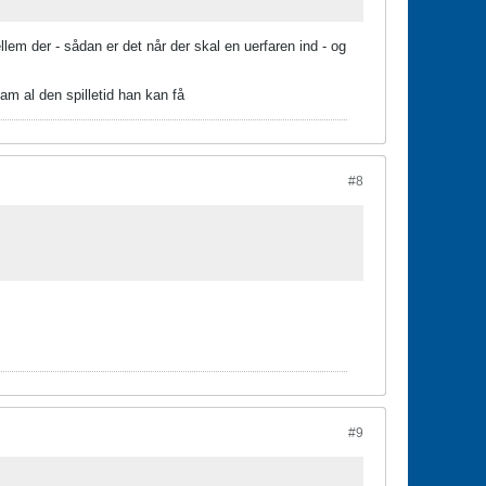
em der - sådan er det når der skal en uerfaren ind - og
am al den spilletid han kan få
#8
#9