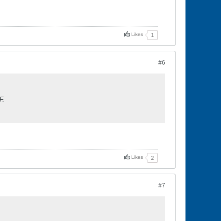
Likes
1
#6
F.
Likes
2
#7