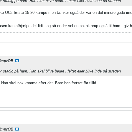
r stadig på ham. Han skal blive bedre i feltet eller blive inde på stregen
uske OCs første 15-20 kampe men tænker også der var en del mindre gode imell
n kan afhjælpe det lidt - og så er der vel en pokalkamp også til ham - giv h
fmprOB
r stadig på ham. Han skal blive bedre i feltet eller blive inde på stregen
an skal nok komme efter det. Bare han fortsat får tillid
fmprOB