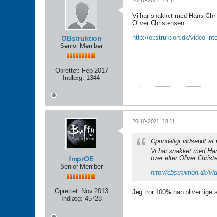
20-10-2021, 14:41
Vi har snakket med Hans Chris
Oliver Christensen.
http://obstruktion.dk/video-in
OBstruktion
Senior Member
Oprettet:
Feb 2017
Indlæg:
1344
20-10-2021, 18:11
Oprindeligt indsendt af
Vi har snakket med Han
over efter Oliver Christ
fmprOB
Senior Member
http://obstruktion.dk/v
Oprettet:
Nov 2013
Jeg tror 100% han bliver lige
Indlæg:
45728