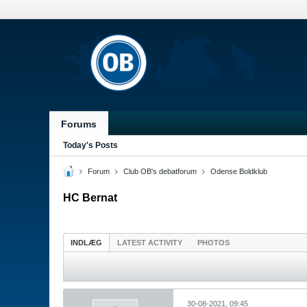
Forums
Today's Posts
Forum
Club OB's debatforum
Odense Boldklub
HC Bernat
INDLÆG
LATEST ACTIVITY
PHOTOS
30-08-2021, 09:45