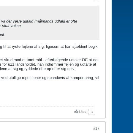
s vil der være udfald (målmands udfald er ofte
k skal vokse.
int.
 til at ryste fejlene af sig, ligesom at han sjældent begik
 skud mod et tomt mål - efterfølgende udtaler OC at det
 for u21 landsholdet, han indrømmer fejlen og udtalte at
ene af sig og ryddede ofte op efter sig selv.
d utallige repetitioner og spandevis af kamperfaring, vil
Likes
3
#17