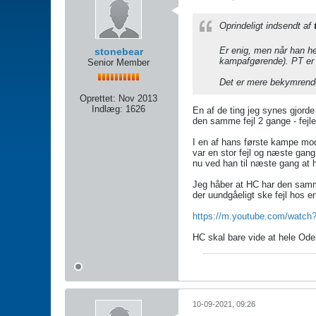
Oprindeligt indsendt af
Er enig, men når han hel
stonebear
kampafgørende). PT er 
Senior Member
Det er mere bekymrende,
Oprettet:
Nov 2013
Indlæg:
1626
En af de ting jeg synes gjorde
den samme fejl 2 gange - fejl
I en af hans første kampe mo
var en stor fejl og næste gang
nu ved han til næste gang at h
Jeg håber at HC har den samme
der uundgåeligt ske fejl hos e
https://m.youtube.com/watch
HC skal bare vide at hele Od
10-09-2021, 09:26