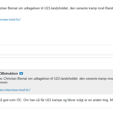
tian Bernat om udtagelsen til U21-landsholdet, den seneste kamp mod Rander
terview-med-hc/
OBstruktion
s Christian Bernat om udtagelsen til U21-landsholdet, den seneste kamp mod
ensen.
ideo-interview-med-hc/
 så god som OC. Om han så får U21 kampe og bliver solgt er en anden ting. Me