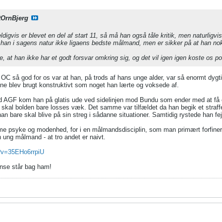
tOrnBjerg
digvis er blevet en del af start 11, så må han også tåle kritik, men naturligvi
han i sagens natur ikke ligaens bedste målmand, men er sikker på at han no
 at han ikke har et godt forsvar omkring sig, og det vil igen igen koste os po
 OC så god for os var at han, på trods af hans unge alder, var så enormt dygtig
ene blev brugt konstruktivt som noget han lærte og voksede af.
d AGF kom han på glatis ude ved sidelinjen mod Bundu som ender med at få et
 skal bolden bare losses væk. Det samme var tilfældet da han begik et straffe
an bare skal blive på sin streg i sådanne situationer. Samtidig rystede han fejl
 psyke og modenhed, for i en målmandsdisciplin, som man primært forfiner ve
n ung målmand - at tro andet er naivt.
?v=35EHo6rrpiU
ense står bag ham!