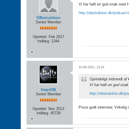
Vi har haft en god snak med H
http://obstruktion.dk/podcast-
OBstruktion
Senior Member
Oprettet:
Feb 2017
Indlæg:
1344
10-09-2021, 13:24
Oprindeligt indsendt af
Vi har haft en god snak
fmprOB
http://obstruktion.dk/po
Senior Member
Pisse godt interview. Virkeli
Oprettet:
Nov 2013
Indlæg:
45728