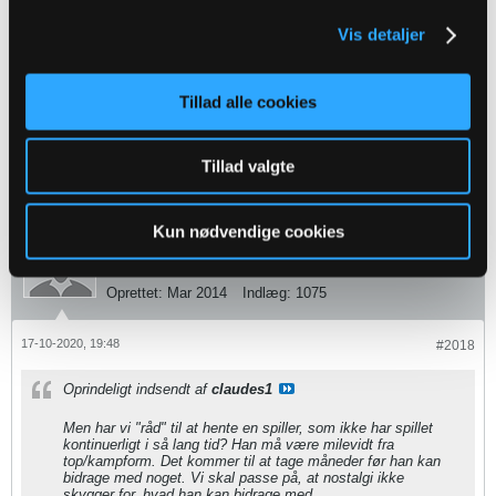
derefter kommer hjem til Odense
Vis detaljer
Ja, vi skal bytte en ægte chance med "håb" - tak MH, mange tak...
Tillad alle cookies
"Einstellung ist alles. Talent wird überschätzt. Talent ist
Grundvoraussetzung, ohne Talent geht nichts, aber Talent stellt dich
nur in die Tür. Charakter, Einstellung und Fleiß bringen dich hindurch"
- Norbert Elgert -
Tillad valgte
Kun nødvendige cookies
fynsland_85
Senior Member
Oprettet:
Mar 2014
Indlæg:
1075
17-10-2020, 19:48
#2018
Oprindeligt indsendt af
claudes1
Men har vi "råd" til at hente en spiller, som ikke har spillet
kontinuerligt i så lang tid? Han må være milevidt fra
top/kampform. Det kommer til at tage måneder før han kan
bidrage med noget. Vi skal passe på, at nostalgi ikke
skygger for, hvad han kan bidrage med.