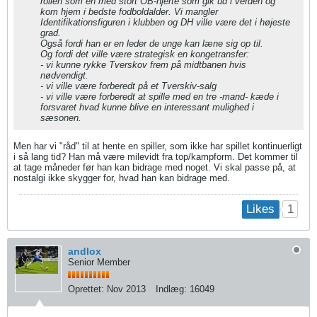
rollen som én med stort OB-hjerte som gik ud i verden og
kom hjem i bedste fodboldalder. Vi mangler
Identifikationsfiguren i klubben og DH ville være det i højeste
grad.
Også fordi han er en leder de unge kan læne sig op til.
Og fordi det ville være strategisk en kongetransfer:
- vi kunne rykke Tverskov frem på midtbanen hvis
nødvendigt.
- vi ville være forberedt på et Tverskiv-salg
- vi ville være forberedt at spille med en tre -mand- kæde i
forsvaret hvad kunne blive en interessant mulighed i
sæsonen.
Men har vi "råd" til at hente en spiller, som ikke har spillet kontinuerligt
i så lang tid? Han må være milevidt fra top/kampform. Det kommer til
at tage måneder før han kan bidrage med noget. Vi skal passe på, at
nostalgi ikke skygger for, hvad han kan bidrage med.
1
Likes
andlox
Senior Member
Oprettet:
Nov 2013
Indlæg:
16049