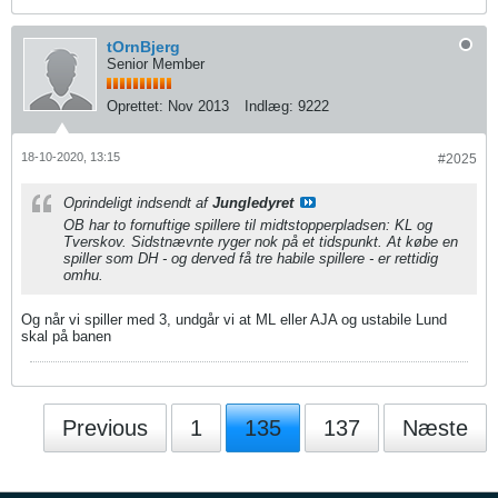
tOrnBjerg
Senior Member
Oprettet:
Nov 2013
Indlæg:
9222
18-10-2020, 13:15
#2025
Oprindeligt indsendt af
Jungledyret
OB har to fornuftige spillere til midtstopperpladsen: KL og
Tverskov. Sidstnævnte ryger nok på et tidspunkt. At købe en
spiller som DH - og derved få tre habile spillere - er rettidig
omhu.
Og når vi spiller med 3, undgår vi at ML eller AJA og ustabile Lund
skal på banen
Previous
1
135
137
Næste