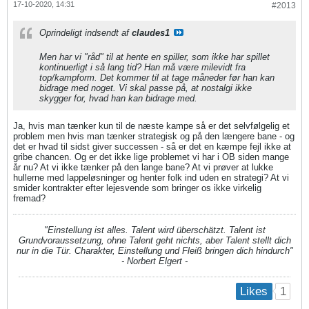
17-10-2020, 14:31
#2013
Oprindeligt indsendt af
claudes1
Men har vi "råd" til at hente en spiller, som ikke har spillet
kontinuerligt i så lang tid? Han må være milevidt fra
top/kampform. Det kommer til at tage måneder før han kan
bidrage med noget. Vi skal passe på, at nostalgi ikke
skygger for, hvad han kan bidrage med.
Ja, hvis man tænker kun til de næste kampe så er det selvfølgelig et
problem men hvis man tænker strategisk og på den længere bane - og
det er hvad til sidst giver successen - så er det en kæmpe fejl ikke at
gribe chancen. Og er det ikke lige problemet vi har i OB siden mange
år nu? At vi ikke tænker på den lange bane? At vi prøver at lukke
hullerne med lappeløsninger og henter folk ind uden en strategi? At vi
smider kontrakter efter lejesvende som bringer os ikke virkelig
fremad?
"Einstellung ist alles. Talent wird überschätzt. Talent ist
Grundvoraussetzung, ohne Talent geht nichts, aber Talent stellt dich
nur in die Tür. Charakter, Einstellung und Fleiß bringen dich hindurch"
- Norbert Elgert -
1
Likes