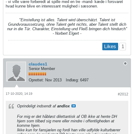
- vi ville være forberedt at spille med en tre -mand- kæde i forsvaret
hvad kunne blive en interessant mulighed i sæsonen.
"Einstellung ist alles. Talent wird überschätzt. Talent ist
Grundvoraussetzung, ohne Talent geht nichts, aber Talent stellt dich
nur in die Tür. Charakter, Einstellung und Fleiß bringen dich hindurch"
- Norbert Elgert -
1
Likes
claudes1
Senior Member
Oprettet:
Nov 2013
Indlæg:
6497
17-10-2020, 14:19
#2012
Oprindeligt indsendt af
andlox
For mig er det håbløst dilettantisk af OB ikke at hente DH
hjem som tilbød sig mere eller mindre i offentligheden at
komme hjem.
​​​​​​Ikke kun for fansjælen og fordi han ville udfylde kulturbærer