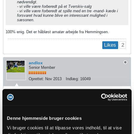
nødvendigt.
- vi ville være forberedt på et Tverskiv-salg
- vi ville være forberedt at spille med en tre -mand- kæde i
forsvaret hvad kunne blive en interessant mulighed i
sæsonen.
100% enig. Det er håbløst amatør arbejde fra Hemmingsen.
2
Likes
andlox
Senior Member
Oprettet:
Nov 2013
Indlæg:
16049
17-10-2020, 14:35
#2016
Oprindeligt indsendt af
claudes1
Men har vi "råd" til at hente en spiller, som ikke har spillet
Denne hjemmeside bruger cookies
kontinuerligt i så lang tid? Han må være milevidt fra
top/kampform. Det kommer til at tage måneder før han kan
Vi bruger cookies til at tilpasse vores indhold, til at vise
bidrage med noget. Vi skal passe på, at nostalgi ikke
skygger for, hvad han kan bidrage med.