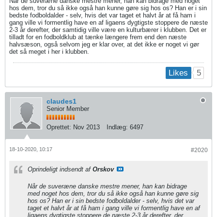
Når de suveræne danske mestre mener, han kan bidrage med noget
hos dem, tror du så ikke også han kunne gøre sig hos os? Han er i sin
bedste fodboldalder - selv, hvis det var taget et halvt år at få ham i
gang ville vi formentlig have en af ligaens dygtigste stoppere de næste
2-3 år derefter, der samtidig ville være en kulturbærer i klubben. Det er
tilladt for en fodboldklub at tænke længere frem end den næste
halvsæson, også selvom jeg er klar over, at det ikke er noget vi gør
det så meget i her i klubben.
5
Likes
claudes1
Senior Member
Oprettet:
Nov 2013
Indlæg:
6497
18-10-2020, 10:17
#2020
Oprindeligt indsendt af
Orskov
Når de suveræne danske mestre mener, han kan bidrage
med noget hos dem, tror du så ikke også han kunne gøre sig
hos os? Han er i sin bedste fodboldalder - selv, hvis det var
taget et halvt år at få ham i gang ville vi formentlig have en af
ligaens dygtigste stoppere de næste 2-3 år derefter, der