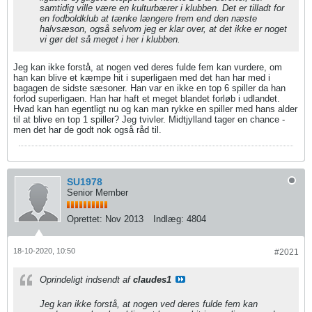
samtidig ville være en kulturbærer i klubben. Det er tilladt for
en fodboldklub at tænke længere frem end den næste
halvsæson, også selvom jeg er klar over, at det ikke er noget
vi gør det så meget i her i klubben.
Jeg kan ikke forstå, at nogen ved deres fulde fem kan vurdere, om
han kan blive et kæmpe hit i superligaen med det han har med i
bagagen de sidste sæsoner. Han var en ikke en top 6 spiller da han
forlod superligaen. Han har haft et meget blandet forløb i udlandet.
Hvad kan han egentligt nu og kan man rykke en spiller med hans alder
til at blive en top 1 spiller? Jeg tvivler. Midtjylland tager en chance -
men det har de godt nok også råd til.
SU1978
Senior Member
Oprettet:
Nov 2013
Indlæg:
4804
18-10-2020, 10:50
#2021
Oprindeligt indsendt af
claudes1
Jeg kan ikke forstå, at nogen ved deres fulde fem kan