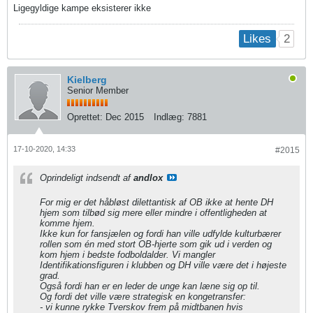
Ligegyldige kampe eksisterer ikke
2
Likes
Kielberg
Senior Member
Oprettet:
Dec 2015
Indlæg:
7881
17-10-2020, 14:33
#2015
Oprindeligt indsendt af
andlox
For mig er det håbløst dilettantisk af OB ikke at hente DH
hjem som tilbød sig mere eller mindre i offentligheden at
komme hjem.
​​​​​​Ikke kun for fansjælen og fordi han ville udfylde kulturbærer
rollen som én med stort OB-hjerte som gik ud i verden og
kom hjem i bedste fodboldalder. Vi mangler
Identifikationsfiguren i klubben og DH ville være det i højeste
grad.
Også fordi han er en leder de unge kan læne sig op til.
Og fordi det ville være strategisk en kongetransfer:
- vi kunne rykke Tverskov frem på midtbanen hvis