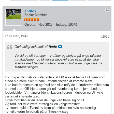
andlox
Senior Member
Oprettet:
Nov 2013
Indlæg:
16049
17-10-2020, 13:48
#2011
Oprindeligt indsendt af
Hmic
Vel ikke helt sorteper....vi råber og skriver på unge talenter
fra akademiet, og bliver så alligevel sure over, at der ikke
skrives med “ældre” spillere, som vil holde de unge væk fra
startopstillingen....
For mig er det håbløst dilettantisk af OB ikke at hente DH hjem som
tilbød sig mere eller mindre i offentligheden at komme hjem.
​​​​​​Ikke kun for fansjælen og fordi han ville udfylde kulturbærer rollen som
én med stort OB-hjerte som gik ud i verden og kom hjem i bedste
fodboldalder. Vi mangler Identifikationsfiguren i klubben og DH ville
være det i højeste grad.
Også fordi han er en leder de unge kan læne sig op til.
Og fordi det ville være strategisk en kongetransfer:
- vi kunne rykke Tverskov frem på midtbanen hvis nødvendigt.
- vi ville være forberedt på et Tverskiv-salg