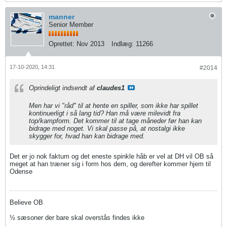
manner
Senior Member
Oprettet:
Nov 2013
Indlæg:
11266
17-10-2020, 14:31
#2014
Oprindeligt indsendt af
claudes1
Men har vi "råd" til at hente en spiller, som ikke har spillet
kontinuerligt i så lang tid? Han må være milevidt fra
top/kampform. Det kommer til at tage måneder før han kan
bidrage med noget. Vi skal passe på, at nostalgi ikke
skygger for, hvad han kan bidrage med.
Det er jo nok faktum og det eneste spinkle håb er vel at DH vil OB så
meget at han træner sig i form hos dem, og derefter kommer hjem til
Odense
Believe OB
½ sæsoner der bare skal overstås findes ikke