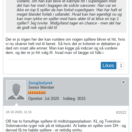
vurdere, om han kan blive et kæmpe hit i superligaen med
det han har med i bagagen de sidste sæsoner. Han var en
ikke en top 6 spiller da han forlod superligaen. Han har haft et
meget blandet forløb i udlandet. Hvad kan han egentligt nu og
kan man rykke en spiller med hans alder til at blive en top 1
spiller? Jeg tvivler. Midtjylland tager en chance - men det har
de godt nok også råd til.
Der er jo ingen her der kan vurdere om nogen spillere bliver et hit, hvis
vi nu skærer helt ind til benet. Så hvis det er kriteriet er debatten jo
død om snart alle emner. Man kan kigge på indicier og så vurdere
dem, og der er jo frit valg ift .hvad man vil lægge sit håb i.
1
Likes
Jungledyret
Senior Member
Oprettet:
Jul 2020
Indlæg:
3015
18-10-2020, 11:16
#2022
OB har to fornuftige spillere til midtstopperpladsen: KL og Tverskov.
Sidstnævnte ryger nok på et tidspunkt. At købe en spiller som DH - og
derved få tre habile spillere - er rettidig omhu.