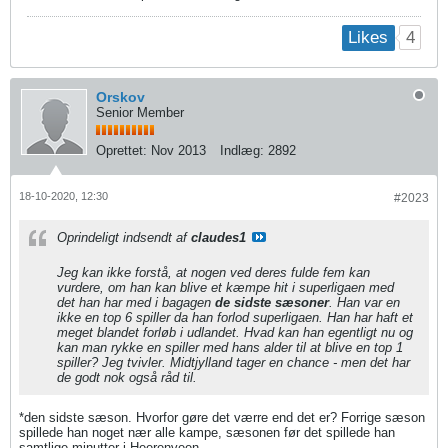
4
Likes
Orskov
Senior Member
Oprettet:
Nov 2013
Indlæg:
2892
18-10-2020, 12:30
#2023
Oprindeligt indsendt af
claudes1
Jeg kan ikke forstå, at nogen ved deres fulde fem kan
vurdere, om han kan blive et kæmpe hit i superligaen med
det han har med i bagagen
de sidste sæsoner
. Han var en
ikke en top 6 spiller da han forlod superligaen. Han har haft et
meget blandet forløb i udlandet. Hvad kan han egentligt nu og
kan man rykke en spiller med hans alder til at blive en top 1
spiller? Jeg tvivler. Midtjylland tager en chance - men det har
de godt nok også råd til.
*den sidste sæson. Hvorfor gøre det værre end det er? Forrige sæson
spillede han noget nær alle kampe, sæsonen før det spillede han
samtlige minutter i Heerenveen.