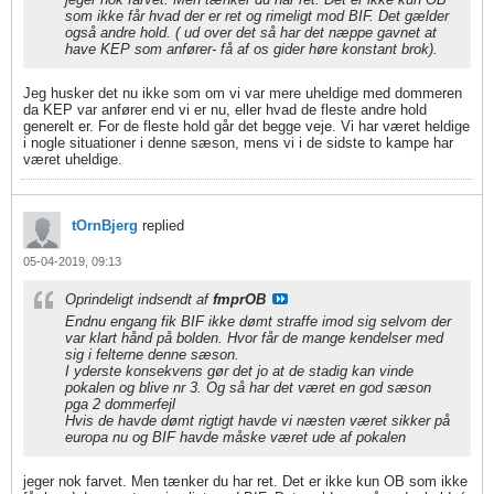
som ikke får hvad der er ret og rimeligt mod BIF. Det gælder
også andre hold. ( ud over det så har det næppe gavnet at
have KEP som anfører- få af os gider høre konstant brok).
Jeg husker det nu ikke som om vi var mere uheldige med dommeren
da KEP var anfører end vi er nu, eller hvad de fleste andre hold
generelt er. For de fleste hold går det begge veje. Vi har været heldige
i nogle situationer i denne sæson, mens vi i de sidste to kampe har
været uheldige.
tOrnBjerg
replied
05-04-2019, 09:13
Oprindeligt indsendt af
fmprOB
Endnu engang fik BIF ikke dømt straffe imod sig selvom der
var klart hånd på bolden. Hvor får de mange kendelser med
sig i felterne denne sæson.
I yderste konsekvens gør det jo at de stadig kan vinde
pokalen og blive nr 3. Og så har det været en god sæson
pga 2 dommerfejl
Hvis de havde dømt rigtigt havde vi næsten været sikker på
europa nu og BIF havde måske været ude af pokalen
jeger nok farvet. Men tænker du har ret. Det er ikke kun OB som ikke