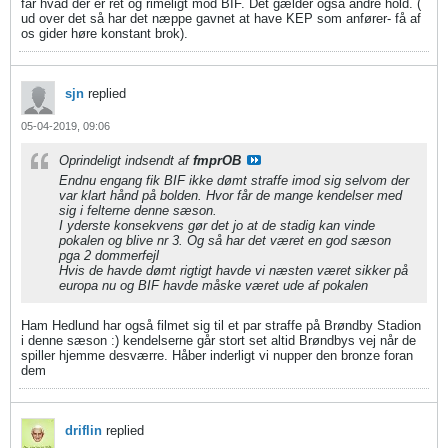
får hvad der er ret og rimeligt mod BIF. Det gælder også andre hold. (
ud over det så har det næppe gavnet at have KEP som anfører- få af
os gider høre konstant brok).
sjn
replied
05-04-2019, 09:06
Oprindeligt indsendt af
fmprOB
Endnu engang fik BIF ikke dømt straffe imod sig selvom der
var klart hånd på bolden. Hvor får de mange kendelser med
sig i felterne denne sæson.
I yderste konsekvens gør det jo at de stadig kan vinde
pokalen og blive nr 3. Og så har det været en god sæson
pga 2 dommerfejl
Hvis de havde dømt rigtigt havde vi næsten været sikker på
europa nu og BIF havde måske været ude af pokalen
Ham Hedlund har også filmet sig til et par straffe på Brøndby Stadion
i denne sæson :) kendelserne går stort set altid Brøndbys vej når de
spiller hjemme desværre. Håber inderligt vi nupper den bronze foran
dem
driflin
replied