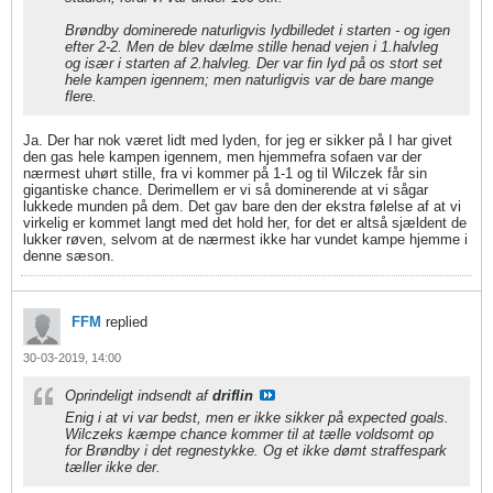
Brøndby dominerede naturligvis lydbilledet i starten - og igen
efter 2-2. Men de blev dælme stille henad vejen i 1.halvleg
og især i starten af 2.halvleg. Der var fin lyd på os stort set
hele kampen igennem; men naturligvis var de bare mange
flere.
Ja. Der har nok været lidt med lyden, for jeg er sikker på I har givet
den gas hele kampen igennem, men hjemmefra sofaen var der
nærmest uhørt stille, fra vi kommer på 1-1 og til Wilczek får sin
gigantiske chance. Derimellem er vi så dominerende at vi sågar
lukkede munden på dem. Det gav bare den der ekstra følelse af at vi
virkelig er kommet langt med det hold her, for det er altså sjældent de
lukker røven, selvom at de nærmest ikke har vundet kampe hjemme i
denne sæson.
FFM
replied
30-03-2019, 14:00
Oprindeligt indsendt af
driflin
Enig i at vi var bedst, men er ikke sikker på expected goals.
Wilczeks kæmpe chance kommer til at tælle voldsomt op
for Brøndby i det regnestykke. Og et ikke dømt straffespark
tæller ikke der.