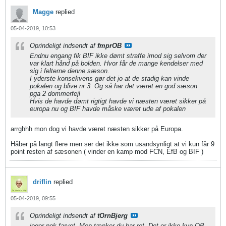
Magge
replied
05-04-2019, 10:53
Oprindeligt indsendt af
fmprOB
Endnu engang fik BIF ikke dømt straffe imod sig selvom der
var klart hånd på bolden. Hvor får de mange kendelser med
sig i felterne denne sæson.
I yderste konsekvens gør det jo at de stadig kan vinde
pokalen og blive nr 3. Og så har det været en god sæson
pga 2 dommerfejl
Hvis de havde dømt rigtigt havde vi næsten været sikker på
europa nu og BIF havde måske været ude af pokalen
arrghhh mon dog vi havde været næsten sikker på Europa.
Håber på langt flere men ser det ikke som usandsynligt at vi kun får 9
point resten af sæsonen ( vinder en kamp mod FCN, EfB og BIF )
driflin
replied
05-04-2019, 09:55
Oprindeligt indsendt af
tOrnBjerg
jeger nok farvet. Men tænker du har ret. Det er ikke kun OB