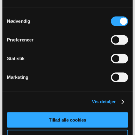
virkeligt ret dårligt, de danske dommer.
Samtykkevalg
Nødvendig
Lennon
replied
05-04-2019, 07:16
Præferencer
Oprindeligt indsendt af
fmprOB
Endnu engang fik BIF ikke dømt straffe imod sig selvom der
var klart hånd på bolden. Hvor får de mange kendelser med
sig i felterne denne sæson.
Statistik
I yderste konsekvens gør det jo at de stadig kan vinde
pokalen og blive nr 3. Og så har det været en god sæson
pga 2 dommerfejl
Hvis de havde dømt rigtigt havde vi næsten været sikker på
Marketing
europa nu og BIF havde måske været ude af pokalen
Det er sindssygt ærgerligt med fejlkendelser, men jeg tror at det i
sidste ende går lige op for de fleste hold, selv bif.
Alternativet med VAR og kampstop hele tiden, for at fjerne den
Vis detaljer
mindste fejl, er værre imo. Dommerne er mennesker, trods alt😊
Tillad alle cookies
fmprOB
replied
05-04-2019, 06:47