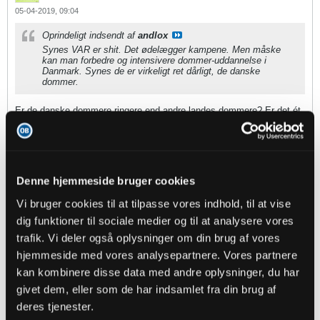
05-04-2019, 09:04
Oprindeligt indsendt af
andlox
Synes VAR er shit. Det ødelægger kampene. Men måske
kan man forbedre og intensivere dommer-uddannelse i
Danmark. Synes de er virkeligt ret dårligt, de danske
dommer.
Er de danske dommere ringere end andre landes dommere? Er det ét
eneste land i verden, hvor dem der går op i den lokale fodboldliga ikke
synes dommerne er ringe?
andlox
replied
Denne hjemmeside bruger cookies
05-04-2019, 08:22
Vi bruger cookies til at tilpasse vores indhold, til at vise
dig funktioner til sociale medier og til at analysere vores
Oprindeligt indsendt af
Lennon
trafik. Vi deler også oplysninger om din brug af vores
Det er sindssygt ærgerligt med fejlkendelser, men jeg tror at
det i sidste ende går lige op for de fleste hold, selv bif.
hjemmeside med vores analysepartnere. Vores partnere
Alternativet med VAR og kampstop hele tiden, for at fjerne
den mindste fejl, er værre imo. Dommerne er mennesker,
kan kombinere disse data med andre oplysninger, du har
trods alt😊
givet dem, eller som de har indsamlet fra din brug af
deres tjenester.
Synes VAR er shit. Det ødelægger kampene. Men måske kan man
forbedre og intensivere dommer-uddannelse i Danmark. Synes de er