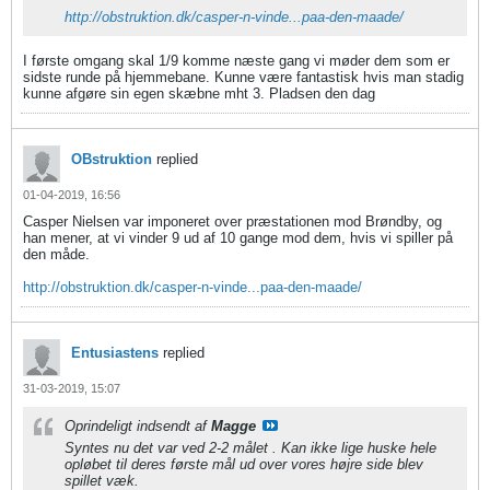
http://obstruktion.dk/casper-n-vinde...paa-den-maade/
I første omgang skal 1/9 komme næste gang vi møder dem som er
sidste runde på hjemmebane. Kunne være fantastisk hvis man stadig
kunne afgøre sin egen skæbne mht 3. Pladsen den dag
OBstruktion
replied
01-04-2019, 16:56
Casper Nielsen var imponeret over præstationen mod Brøndby, og
han mener, at vi vinder 9 ud af 10 gange mod dem, hvis vi spiller på
den måde.
http://obstruktion.dk/casper-n-vinde...paa-den-maade/
Entusiastens
replied
31-03-2019, 15:07
Oprindeligt indsendt af
Magge
Syntes nu det var ved 2-2 målet . Kan ikke lige huske hele
opløbet til deres første mål ud over vores højre side blev
spillet væk.