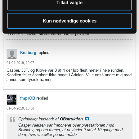
Tillad valgte
Endnu engang fik BIF ikke dømt straffe imod sig selvom der var klart
hånd på bolden. Hvor får de mange kendelser med sig i felterne denne
sæson.
I yderste konsekvens gør det jo at de stadig kan vinde pokalen og
Kun nødvendige cookies
blive nr 3. Og så har det været en god sæson pga 2 dommerfejl
Hvis de havde dømt rigtigt havde vi næsten været sikker på europa
nu og BIF havde måske været ude af pokalen
Kielberg
replied
01-04-2019, 19:07
Casper, JJT, og Kløve var 3 af 4 der løb flest meter i hele runden.
Kondien fejler åbenbart ikke noget i Ådalen. Ville også undre mig med
Janus som fysisk træner.
fmprOB
replied
01-04-2019, 18:56
Oprindeligt indsendt af
OBstruktion
Casper Nielsen var imponeret over præstationen mod
Brøndby, og han mener, at vi vinder 9 ud af 10 gange mod
dem, hvis vi spiller på den måde.