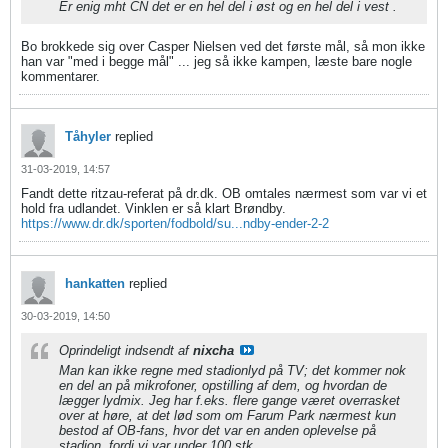
Er enig mht CN det er en hel del i øst og en hel del i vest .
Bo brokkede sig over Casper Nielsen ved det første mål, så mon ikke
han var "med i begge mål" ... jeg så ikke kampen, læste bare nogle
kommentarer.
Tåhyler
replied
31-03-2019, 14:57
Fandt dette ritzau-referat på dr.dk. OB omtales nærmest som var vi et
hold fra udlandet. Vinklen er så klart Brøndby.
https://www.dr.dk/sporten/fodbold/su...ndby-ender-2-2
hankatten
replied
30-03-2019, 14:50
Oprindeligt indsendt af
nixcha
Man kan ikke regne med stadionlyd på TV; det kommer nok
en del an på mikrofoner, opstilling af dem, og hvordan de
lægger lydmix. Jeg har f.eks. flere gange været overrasket
over at høre, at det lød som om Farum Park nærmest kun
bestod af OB-fans, hvor det var en anden oplevelse på
stadion, fordi vi var under 100 stk.