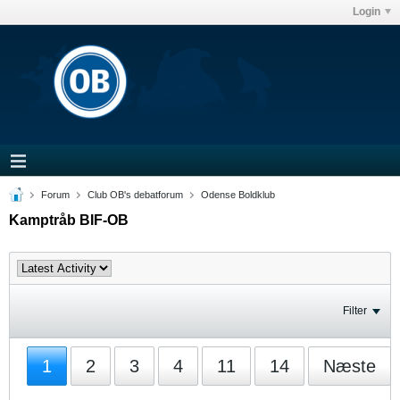
Login
Forum
Club OB's debatforum
Odense Boldklub
Kamptråb BIF-OB
Filter
1
2
3
4
11
14
Næste