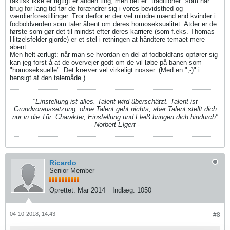
faktisk ikke er rigtigt er anden ting, men det er "traditioner" som har
brug for lang tid før de forændrer sig i vores bevidsthed og
værdierforestillinger. Tror derfor er der vel mindre mænd end kvinder i
fodboldverden som taler åbent om deres homoseksualitet. Atder er de
første som gør det til mindst efter deres karriere (som f.eks. Thomas
Hitzelsfelder gjorde) er et stel i retningen at håndtere temaet mere
åbent.
Men helt ærlugt: når man se hvordan en del af fodboldfans opfører sig
kan jeg forst å at de overvejer godt om de vil løbe på banen som
"homoseksuelle". Det kræver vel virkeligt nosser. (Med en ";-)" i
hensigt af den talemåde.)
"Einstellung ist alles. Talent wird überschätzt. Talent ist
Grundvoraussetzung, ohne Talent geht nichts, aber Talent stellt dich
nur in die Tür. Charakter, Einstellung und Fleiß bringen dich hindurch"
- Norbert Elgert -
Ricardo
Senior Member
Oprettet:
Mar 2014
Indlæg:
1050
04-10-2018, 14:43
#8