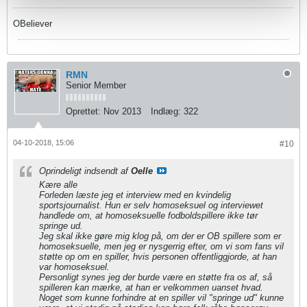
OBeliever
RMN
Senior Member
Oprettet:
Nov 2013
Indlæg:
322
04-10-2018, 15:06
#10
Oprindeligt indsendt af
Oelle
Kære alle
Forleden læste jeg et interview med en kvindelig
sportsjournalist. Hun er selv homoseksuel og interviewet
handlede om, at homoseksuelle fodboldspillere ikke tør
springe ud.
Jeg skal ikke gøre mig klog på, om der er OB spillere som er
homoseksuelle, men jeg er nysgerrig efter, om vi som fans vil
støtte op om en spiller, hvis personen offentliggjorde, at han
var homoseksuel.
Personligt synes jeg der burde være en støtte fra os af, så
spilleren kan mærke, at han er velkommen uanset hvad.
Noget som kunne forhindre at en spiller vil "springe ud" kunne