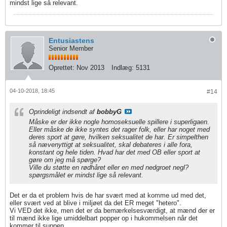
mindst lige så relevant.
Entusiastens
Senior Member
Oprettet:
Nov 2013
Indlæg:
5131
04-10-2018, 18:45
#14
Oprindeligt indsendt af
bobbyG
Måske er der ikke nogle homoseksuelle spillere i superligaen.
Eller måske de ikke syntes det rager folk, eller har noget med
deres sport at gøre, hvilken seksualitet de har. Er simpelthen
så nævenyttigt at seksualitet, skal debateres i alle fora,
konstant og hele tiden. Hvad har det med OB eller sport at
gøre om jeg må spørge?
Ville du støtte en rødhåret eller en med nedgroet negl?
spørgsmålet er mindst lige så relevant.
Det er da et problem hvis de har svært med at komme ud med det,
eller svært ved at blive i miljøet da det ER meget "hetero".
Vi VED det ikke, men det er da bemærkelsesværdigt, at mænd der er
til mænd ikke lige umiddelbart popper op i hukommelsen når det
kommer til suppen.