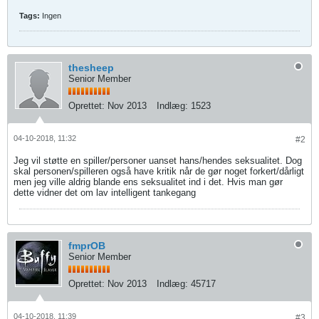
Tags:
Ingen
thesheep
Senior Member
Oprettet:
Nov 2013
Indlæg:
1523
04-10-2018, 11:32
#2
Jeg vil støtte en spiller/personer uanset hans/hendes seksualitet. Dog
skal personen/spilleren også have kritik når de gør noget forkert/dårligt
men jeg ville aldrig blande ens seksualitet ind i det. Hvis man gør
dette vidner det om lav intelligent tankegang
fmprOB
Senior Member
Oprettet:
Nov 2013
Indlæg:
45717
04-10-2018, 11:39
#3