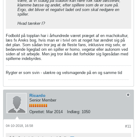
være, at vi stadig på stadion kan høre folk råbe bøsserøv,
klamme bøsse og andet, efter spillere som de er sure på.
Ergo, det bliver et negativt ladet ord som skal nedgøre en
spiller.
Hvad tænker I?
Fodbold på topplan har i århundrede været præget af en machokultur,
læs fx Areks bog, hvis man er i tvivl om at noget har ændret sig på
det plan. Som sådan tror jeg at de fleste fans, inklusive mig selv, er
bedøvende ligeglad om en spiller er homo, vegetar eller autonom ved
siden af sit arbejde. Men jeg tror ikke det forholder sig ligesådan med
spillerne indebyrdes.
Rygter er som svin - ulækre og velsmagende på en og samme tid
Ricardo
Senior Member
Oprettet:
Mar 2014
Indlæg:
1050
04-10-2018, 16:58
#11