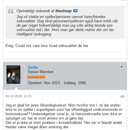
Oprindeligt indsendt af
thesheep
Jeg vil støtte en spiller/personer uanset hans/hendes
seksualitet. Dog skal personen/spilleren også have kritik når
de gør noget forkert/dårligt men jeg ville aldrig blande ens
seksualitet ind i det. Hvis man gør dette vidner det om lav
intelligent tankegang
Enig. Could not care less hvad seksualitet de har
Oelle
Senior Member
Oprettet:
Nov 2013
Indlæg:
1066
04-10-2018, 13:15
#4
Jeg er glad for jeres tilkendegivelser. Men hvorfor tror I, at der endnu
ikke er en spiller i superligaen som har offentliggjort vedkommende er
homoseksuel? Undersøgelser viser jo, at homoseksuelle som ikke er
sprunget ud, har et stort ønske om at gøre det.
Det er jo ikke et stort problem i kvindefodbold. Her ser vi blandt andet
Harder være meget åben omkring det.