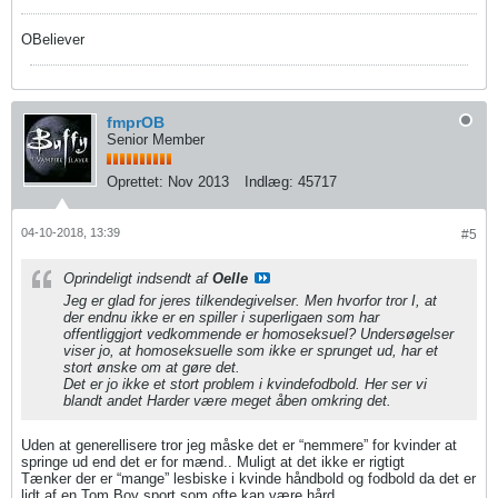
OBeliever
fmprOB
Senior Member
Oprettet:
Nov 2013
Indlæg:
45717
04-10-2018, 13:39
#5
Oprindeligt indsendt af
Oelle
Jeg er glad for jeres tilkendegivelser. Men hvorfor tror I, at
der endnu ikke er en spiller i superligaen som har
offentliggjort vedkommende er homoseksuel? Undersøgelser
viser jo, at homoseksuelle som ikke er sprunget ud, har et
stort ønske om at gøre det.
Det er jo ikke et stort problem i kvindefodbold. Her ser vi
blandt andet Harder være meget åben omkring det.
Uden at generellisere tror jeg måske det er “nemmere” for kvinder at
springe ud end det er for mænd.. Muligt at det ikke er rigtigt
Tænker der er “mange” lesbiske i kvinde håndbold og fodbold da det er
lidt af en Tom Boy sport som ofte kan være hård.