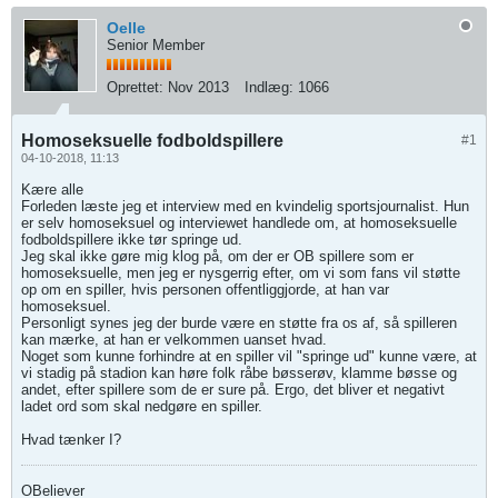
Oelle
Senior Member
Oprettet:
Nov 2013
Indlæg:
1066
Homoseksuelle fodboldspillere
#1
04-10-2018, 11:13
Kære alle
Forleden læste jeg et interview med en kvindelig sportsjournalist. Hun
er selv homoseksuel og interviewet handlede om, at homoseksuelle
fodboldspillere ikke tør springe ud.
Jeg skal ikke gøre mig klog på, om der er OB spillere som er
homoseksuelle, men jeg er nysgerrig efter, om vi som fans vil støtte
op om en spiller, hvis personen offentliggjorde, at han var
homoseksuel.
Personligt synes jeg der burde være en støtte fra os af, så spilleren
kan mærke, at han er velkommen uanset hvad.
Noget som kunne forhindre at en spiller vil "springe ud" kunne være, at
vi stadig på stadion kan høre folk råbe bøsserøv, klamme bøsse og
andet, efter spillere som de er sure på. Ergo, det bliver et negativt
ladet ord som skal nedgøre en spiller.
Hvad tænker I?
OBeliever