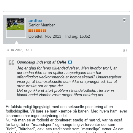
andlox
Senior Member
Oprettet:
Nov 2013
Indlæg:
16052
04-10-2018, 14:01
#7
Oprindeligt indsendt af
Oelle
Jeg er glad for jeres tilkendegivelser. Men hvorfor tror I, at
der endnu ikke er en spiller i superligaen som har
offentliggjort vedkommende er homoseksuel? Undersøgelser
viser jo, at homoseksuelle som ikke er sprunget ud, har et
stort ønske om at gøre det.
Det er jo ikke et stort problem i kvindefodbold. Her ser vi
blandt andet Harder være meget åben omkring det.
Er fuldstændigt ligegyldigt med den seksuelle prioritering af en
fodboldspiller. Vil bare se ham kæmpe på banen. Med hvem ham lever
tilsammen har ingen betydning i det.
Nu må man se at fodbold er domineret stadig af mænd, var ha også
for langt tid en "mændsport" og mange ting vi forventer der som
"fight", "hårdhed", osv. ses traditionelt som "mændlige" evner. At det