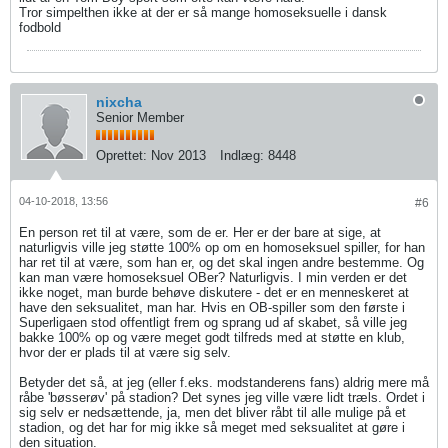
Tror simpelthen ikke at der er så mange homoseksuelle i dansk
fodbold
nixcha
Senior Member
Oprettet:
Nov 2013
Indlæg:
8448
04-10-2018, 13:56
#6
En person ret til at være, som de er. Her er der bare at sige, at
naturligvis ville jeg støtte 100% op om en homoseksuel spiller, for han
har ret til at være, som han er, og det skal ingen andre bestemme. Og
kan man være homoseksuel OBer? Naturligvis. I min verden er det
ikke noget, man burde behøve diskutere - det er en menneskeret at
have den seksualitet, man har. Hvis en OB-spiller som den første i
Superligaen stod offentligt frem og sprang ud af skabet, så ville jeg
bakke 100% op og være meget godt tilfreds med at støtte en klub,
hvor der er plads til at være sig selv.
Betyder det så, at jeg (eller f.eks. modstanderens fans) aldrig mere må
råbe 'bøsserøv' på stadion? Det synes jeg ville være lidt træls. Ordet i
sig selv er nedsættende, ja, men det bliver råbt til alle mulige på et
stadion, og det har for mig ikke så meget med seksualitet at gøre i
den situation.