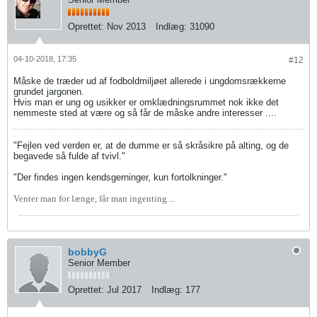
Oprettet:
Nov 2013
Indlæg:
31090
04-10-2018, 17:35
#12
Måske de træder ud af fodboldmiljøet allerede i ungdomsrækkerne
grundet jargonen.
Hvis man er ung og usikker er omklædningsrummet nok ikke det
nemmeste sted at være og så får de måske andre interesser ....
"Fejlen ved verden er, at de dumme er så skråsikre på alting, og de
begavede så fulde af tvivl."
"Der findes ingen kendsgerninger, kun fortolkninger."
Venter man for længe, får man ingenting ...
bobbyG
Senior Member
Oprettet:
Jul 2017
Indlæg:
177