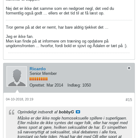
Nej det er ikke det samme som en nedgroet negl, det ved du
formentlig også godt ... ellers er det tid til at få læst op.
Tror gerne på at det er nemt, har bare aldrig tjekket det ...
Jeg er ikke fan.
Men kan finde på at informere om træning og opdatere på
ungdomsfronten ... hvorfor, fordi bold er sjovt og Ådalen er tæt på :).
Ricardo
Senior Member
Oprettet:
Mar 2014
Indlæg:
1050
04-10-2018, 20:19
#15
Oprindeligt indsendt af
bobbyG
Måske er der ikke nogle homoseksuelle spillere i superligaen.
Eller måske de ikke syntes det rager folk, eller har noget med
deres sport at gøre, hvilken seksualitet de har. Er simpelthen
så nævenyttigt at seksualitet, skal debateres i alle fora,
konstant og hele tiden. Hvad har det med OB eller sport at