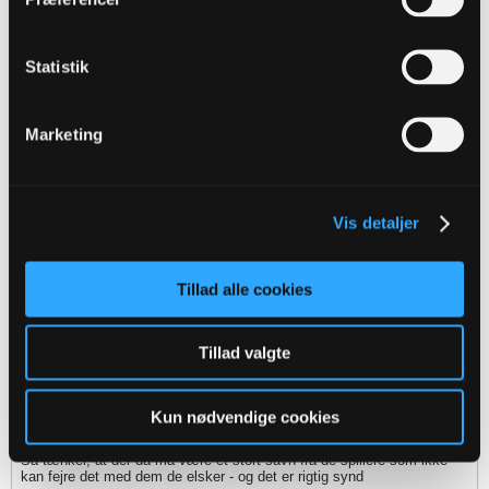
Oelle
Senior Member
Statistik
Oprettet:
Nov 2013
Indlæg:
1066
04-10-2018, 14:52
#9
Marketing
Oprindeligt indsendt af
Ricardo
Syntes bøsserøv brugt som skældsord er grimt og sexisitisk,
må være svært for en homuseksuel fodboldspiller, tænker
nogle homosexueelle vælger sporten fra og finder noget
Vis detaljer
andet istedet.
Procentvis burde der næsten findes en i hver superliga trup.
Tillad alle cookies
Jeg er helt enig i, at den nedsættende betydning må være svært for
de homoseksuelle mænd. For mit vedkommende, vil det aldrig blive
en acceptabel ting at råbe.
Tillad valgte
Ja, som jeg kunne forstå på interviewet, så skulle der være en
håndfuld spillere som er homoseksuelle. Men det var selvfølgelig ikke
noget hun kunne sige mere konkret.
Kun nødvendige cookies
Vi ser jo spillere som fejre sejre med deres kærester, koner og børn.
Så tænker, at der da må være et stort savn fra de spillere som ikke
kan fejre det med dem de elsker - og det er rigtig synd