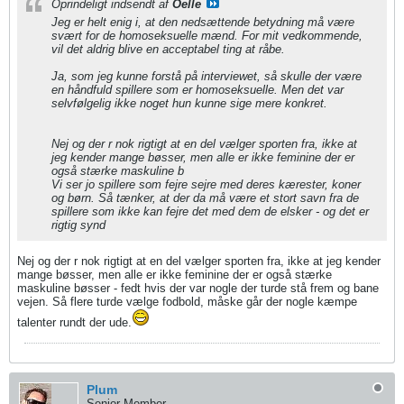
Oprindeligt indsendt af
Oelle
Jeg er helt enig i, at den nedsættende betydning må være
svært for de homoseksuelle mænd. For mit vedkommende,
vil det aldrig blive en acceptabel ting at råbe.
Ja, som jeg kunne forstå på interviewet, så skulle der være
en håndfuld spillere som er homoseksuelle. Men det var
selvfølgelig ikke noget hun kunne sige mere konkret.
Nej og der r nok rigtigt at en del vælger sporten fra, ikke at
jeg kender mange bøsser, men alle er ikke feminine der er
også stærke maskuline b
Vi ser jo spillere som fejre sejre med deres kærester, koner
og børn. Så tænker, at der da må være et stort savn fra de
spillere som ikke kan fejre det med dem de elsker - og det er
rigtig synd
Nej og der r nok rigtigt at en del vælger sporten fra, ikke at jeg kender
mange bøsser, men alle er ikke feminine der er også stærke
maskuline bøsser - fedt hvis der var nogle der turde stå frem og bane
vejen. Så flere turde vælge fodbold, måske går der nogle kæmpe
talenter rundt der ude.
Plum
Senior Member