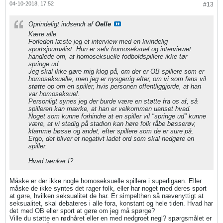
04-10-2018, 17:52
#13
Oprindeligt indsendt af
Oelle
Kære alle
Forleden læste jeg et interview med en kvindelig
sportsjournalist. Hun er selv homoseksuel og interviewet
handlede om, at homoseksuelle fodboldspillere ikke tør
springe ud.
Jeg skal ikke gøre mig klog på, om der er OB spillere som er
homoseksuelle, men jeg er nysgerrig efter, om vi som fans vil
støtte op om en spiller, hvis personen offentliggjorde, at han
var homoseksuel.
Personligt synes jeg der burde være en støtte fra os af, så
spilleren kan mærke, at han er velkommen uanset hvad.
Noget som kunne forhindre at en spiller vil "springe ud" kunne
være, at vi stadig på stadion kan høre folk råbe bøsserøv,
klamme bøsse og andet, efter spillere som de er sure på.
Ergo, det bliver et negativt ladet ord som skal nedgøre en
spiller.
Hvad tænker I?
Måske er der ikke nogle homoseksuelle spillere i superligaen. Eller
måske de ikke syntes det rager folk, eller har noget med deres sport
at gøre, hvilken seksualitet de har. Er simpelthen så nævenyttigt at
seksualitet, skal debateres i alle fora, konstant og hele tiden. Hvad har
det med OB eller sport at gøre om jeg må spørge?
Ville du støtte en rødhåret eller en med nedgroet negl? spørgsmålet er