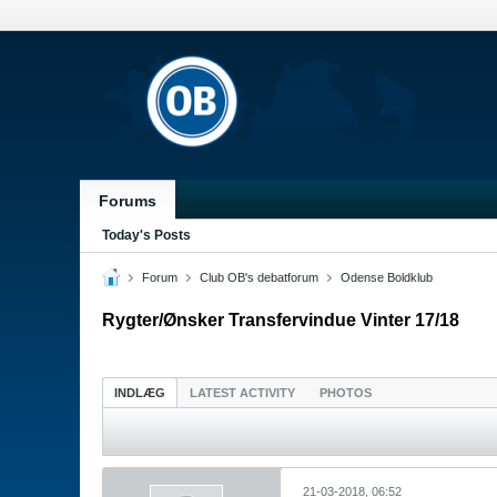
Forums
Today's Posts
Forum
Club OB's debatforum
Odense Boldklub
Rygter/Ønsker Transfervindue Vinter 17/18
INDLÆG
LATEST ACTIVITY
PHOTOS
21-03-2018, 06:52