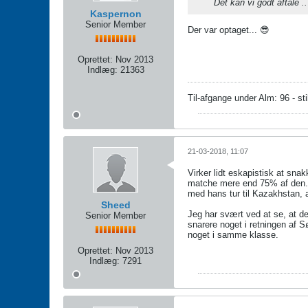
Det kan vi godt aftale .
Kaspernon
Senior Member
Der var optaget... 😎
Oprettet:
Nov 2013
Indlæg:
21363
Til-afgange under Alm: 96 - sti
21-03-2018, 11:07
Virker lidt eskapistisk at sna
matche mere end 75% af den. Mo
med hans tur til Kazakhstan, a
Sheed
Jeg har svært ved at se, at de
Senior Member
snarere noget i retningen af 
noget i samme klasse.
Oprettet:
Nov 2013
Indlæg:
7291