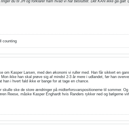
. ringer du til JH og forklarer ham hvad vi har besluttet. Det KAN ikke gå galt 
ll counting
kke om Kasper Larsen, med den økonomi vi ruller med. Han får sikkert en gans
n ikke han skal prøve sig af mindst 2-3 år mere i udlandet, før han overveje
t han i hvert fald ikke er bange for at tage en chance.
r skulle ske de store ændringer på midterforsvarspositionerne til sommer. Og 
Søren Reese, måske Kasper Enghardt hvis Randers rykker ned og bølgerne vir