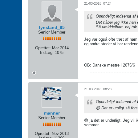
21-03-2018, 07:24
Oprindeligt indsendt af
Det håber jeg ikke han 
Så umiddelbart, nej tak
fynsland_85
Senior Member
Jeg var også ofte træt af ham 
og andre steder vi har renden
Oprettet:
Mar 2014
Indlæg:
1075
OB: Danske mestre i 2075/6
21-03-2018, 08:28
Oprindeligt indsendt af
😄 Det er uroligt så for
manner
Senior Member
😅 ja det er underligt. Jeg v
sommer.
Oprettet:
Nov 2013