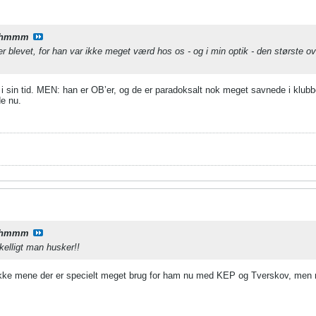
hmmm
er blevet, for han var ikke meget værd hos os - og i min optik - den største o
.
i sin tid. MEN: han er OB’er, og de er paradoksalt nok meget savnede i klubbe
de nu.
hmmm
skelligt man husker!!
il ikke mene der er specielt meget brug for ham nu med KEP og Tverskov, men 