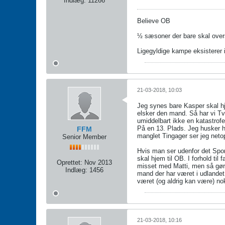
Indlæg:
11266
Believe OB
½ sæsoner der bare skal over
Ligegyldige kampe eksisterer 
21-03-2018, 10:03
Jeg synes bare Kasper skal hj
elsker den mand. Så har vi Tv
umiddelbart ikke en katastrofe
På en 13. Plads. Jeg husker h
FFM
manglet Tingager ser jeg net
Senior Member
Hvis man ser udenfor det Spor
skal hjem til OB. I forhold ti
Oprettet:
Nov 2013
misset med Matti, men så gør 
Indlæg:
1456
mand der har været i udlandet
været (og aldrig kan være) no
21-03-2018, 10:16