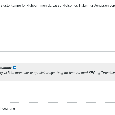
s sidste kampe for klubben, men da Lasse Nielsen og Halgrimur Jonasson derefte
manner
. Jeg vil ikke mene der er specielt meget brug for ham nu med KEP og Tversk
ll counting