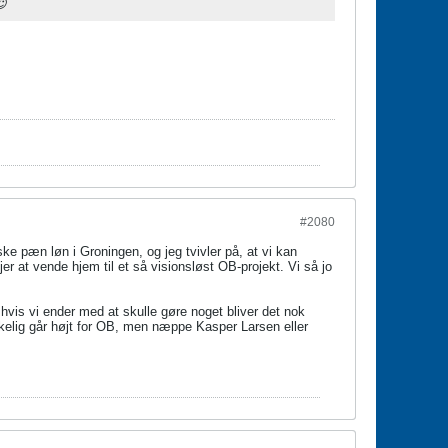
😇
#2080
ke pæn løn i Groningen, og jeg tvivler på, at vi kan
r at vende hjem til et så visionsløst OB-projekt. Vi så jo
hvis vi ender med at skulle gøre noget bliver det nok
kelig går højt for OB, men næppe Kasper Larsen eller