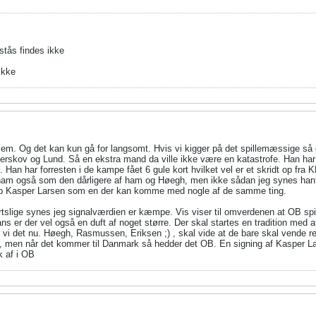
stås findes ikke
ikke
em. Og det kan kun gå for langsomt. Hvis vi kigger på det spillemæssige så e
erskov og Lund. Så en ekstra mand da ville ikke være en katastrofe. Han har
. Han har forresten i de kampe fået 6 gule kort hvilket vel er et skridt op fra 
am også som den dårligere af ham og Høegh, men ikke sådan jeg synes han på 
op Kasper Larsen som en der kan komme med nogle af de samme ting.
tslige synes jeg signalværdien er kæmpe. Vis viser til omverdenen at OB spill
l fans er der vel også en duft af noget større. Der skal startes en tradition m
vi det nu. Høegh, Rasmussen, Eriksen ;) , skal vide at de bare skal vende r
, men når det kommer til Danmark så hedder det OB. En signing af Kasper Lars
k af i OB