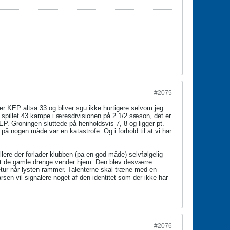
#2075
r KEP altså 33 og bliver sgu ikke hurtigere selvom jeg
 spillet 43 kampe i æresdivisionen på 2 1/2 sæson, det er
KEP. Groningen sluttede på henholdsvis 7, 8 og ligger pt.
nogen måde var en katastrofe. Og i forhold til at vi har
ere der forlader klubben (på en god måde) selvfølgelig
ed at de gamle drenge vender hjem. Den blev desværre
etur når lysten rammer. Talenterne skal træne med en
en vil signalere noget af den identitet som der ikke har
#2076