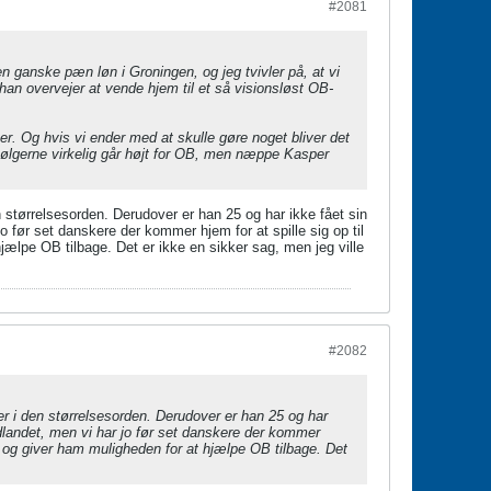
#2081
n ganske pæn løn i Groningen, og jeg tvivler på, at vi
an overvejer at vende hjem til et så visionsløst OB-
er. Og hvis vi ender med at skulle gøre noget bliver det
ølgerne virkelig går højt for OB, men næppe Kasper
 størrelsesorden. Derudover er han 25 og har ikke fået sin
o før set danskere der kommer hjem for at spille sig op til
jælpe OB tilbage. Det er ikke en sikker sag, men jeg ville
#2082
er i den størrelsesorden. Derudover er han 25 og har
udlandet, men vi har jo før set danskere der kommer
ul og giver ham muligheden for at hjælpe OB tilbage. Det