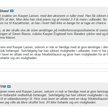
Sheed
 at snakke om Kasper Larsen, med den økonomi vi ruller med. Han får sikkert e
 af den. Mon ikke han skal prøve sig af mindst 2-3 år mere i udlandet, før h
ns tur til Kazakhstan, at han i hvert fald ikke er bange for at tage en chance.
, at der skulle ske de store ændringer på midterforsvarspositionerne til somm
tningen af Søren Reese, måske Kasper Enghardt hvis Randers rykker ned og b
amme klasse.
 mere end Kasper Larsen, selvom vi nok er færdige med at give lønninger i den
klub forlænget. Selvfølgelig har han sikkert muligheder i udlandet, men vi har j
n laver en aftale med en okay frikøbsklausul og giver ham muligheden for at h
forhørte sig om muligheden.
FFM
 tjener mere end Kasper Larsen, selvom vi nok er færdige med at give lønning
i en hollandsk midterklub forlænget. Selvfølgelig har han sikkert muligheder i 
op til et udlandseventyr til. Hvis man laver en aftale med en okay frikøbsklaus
men jeg ville da blive skuffet hvis JH ikke forhørte sig om muligheden.