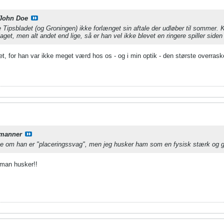
John Doe
e Tipsbladet (og Groningen) ikke forlænget sin aftale der udløber til sommer
et, men alt andet end lige, så er han vel ikke blevet en ringere spiller siden
et, for han var ikke meget værd hos os - og i min optik - den største overras
manner
e om han er "placeringssvag", men jeg husker ham som en fysisk stærk og god
t man husker!!