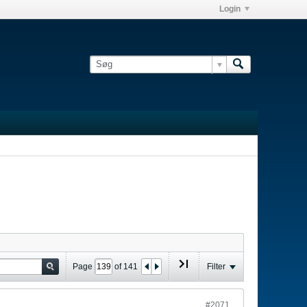
Login
Page
of
141
Filter
#2071