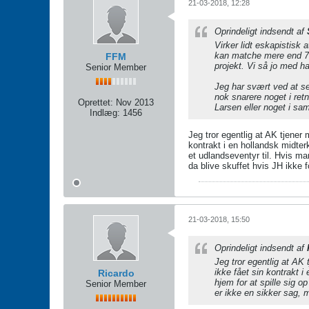
21-03-2018, 12:28
Oprindeligt indsendt af
Virker lidt eskapistisk
kan matche mere end 75%
FFM
projekt. Vi så jo med ha
Senior Member
Jeg har svært ved at se
nok snarere noget i re
Oprettet:
Nov 2013
Larsen eller noget i s
Indlæg:
1456
Jeg tror egentlig at AK tjener
kontrakt i en hollandsk midter
et udlandseventyr til. Hvis ma
da blive skuffet hvis JH ikke 
21-03-2018, 15:50
Oprindeligt indsendt af
Jeg tror egentlig at AK
ikke fået sin kontrakt 
Ricardo
hjem for at spille sig 
Senior Member
er ikke en sikker sag, 