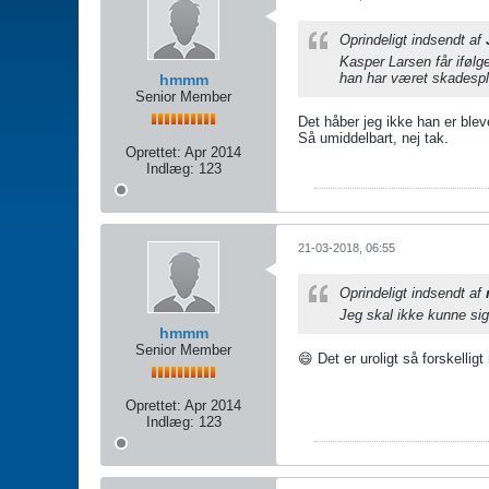
Oprindeligt indsendt af
Kasper Larsen får ifølg
han har været skadesplag
hmmm
Senior Member
Det håber jeg ikke han er blev
Så umiddelbart, nej tak.
Oprettet:
Apr 2014
Indlæg:
123
21-03-2018, 06:55
Oprindeligt indsendt af
Jeg skal ikke kunne sig
hmmm
Senior Member
😄 Det er uroligt så forskellig
Oprettet:
Apr 2014
Indlæg:
123