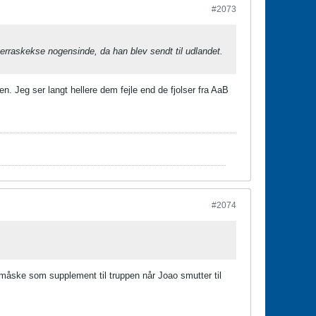
#2073
verraskekse nogensinde, da han blev sendt til udlandet.
n. Jeg ser langt hellere dem fejle end de fjolser fra AaB
#2074
måske som supplement til truppen når Joao smutter til