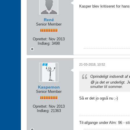
Kasper blev kritiseret for han
René
Senior Member
Oprettet:
Nov 2013
Indlæg:
3498
21-03-2018, 10:52
Oprindeligt indsendt af
😅 ja det er underligt
smutter til sommer.
Kaspernon
Senior Member
Så er det jo også nu ;-)
Oprettet:
Nov 2013
Indlæg:
21363
Til-afgange under Alm: 96 - sti