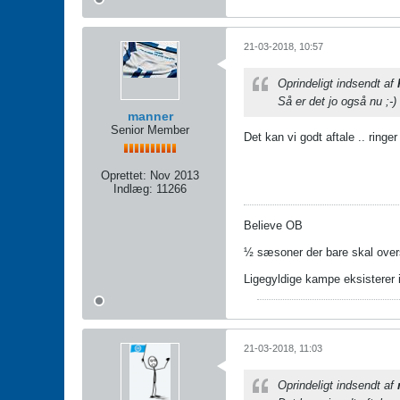
21-03-2018, 10:57
Oprindeligt indsendt af
Så er det jo også nu ;-)
manner
Senior Member
Det kan vi godt aftale .. ringe
Oprettet:
Nov 2013
Indlæg:
11266
Believe OB
½ sæsoner der bare skal over
Ligegyldige kampe eksisterer 
21-03-2018, 11:03
Oprindeligt indsendt af