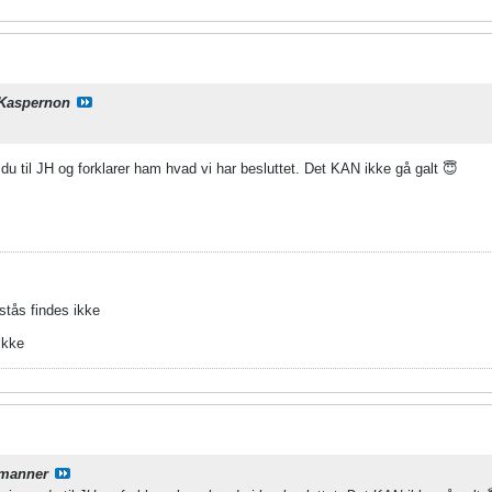
Kaspernon
r du til JH og forklarer ham hvad vi har besluttet. Det KAN ikke gå galt 😇
stås findes ikke
ikke
manner