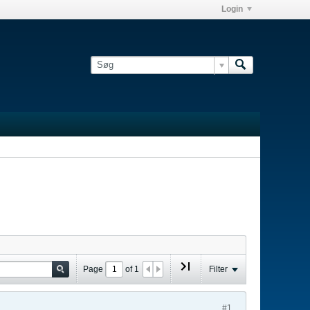
Login
Page
of
1
Filter
#1