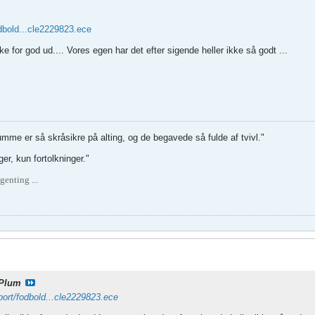
odbold...cle2229823.ece
 for god ud.... Vores egen har det efter sigende heller ikke så godt ...
umme er så skråsikre på alting, og de begavede så fulde af tvivl."
er, kun fortolkninger."
genting ...
Plum
sport/fodbold...cle2229823.ece