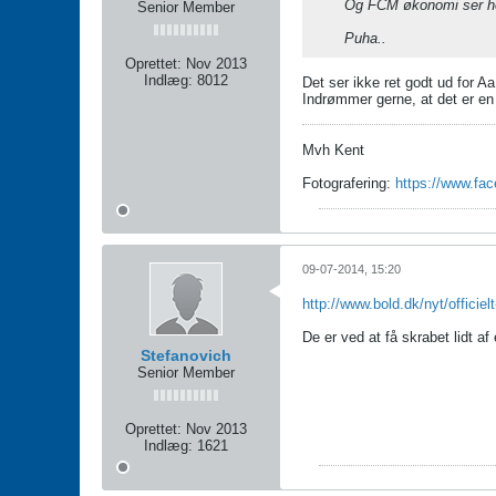
Og FCM økonomi ser hell
Senior Member
Puha..
Oprettet:
Nov 2013
Indlæg:
8012
Det ser ikke ret godt ud for A
Indrømmer gerne, at det er en
Mvh Kent
Fotografering:
https://www.fa
09-07-2014, 15:20
http://www.bold.dk/nyt/officielt
De er ved at få skrabet lidt a
Stefanovich
Senior Member
Oprettet:
Nov 2013
Indlæg:
1621