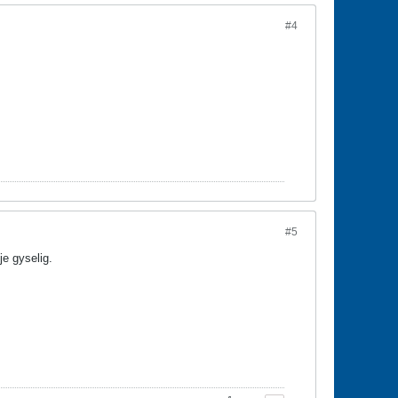
#4
#5
e gyselig.