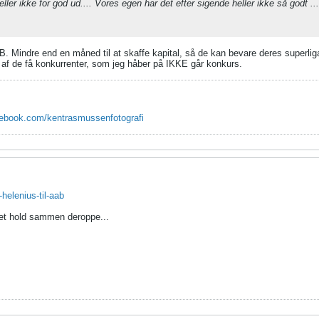
er ikke for god ud.... Vores egen har det efter sigende heller ikke så godt ...
aB. Mindre end en måned til at skaffe kapital, så de kan bevare deres superlig
 af de få konkurrenter, som jeg håber på IKKE går konkurs.
cebook.com/kentrasmussenfotografi
-helenius-til-aab
f et hold sammen deroppe...