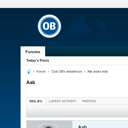
Forums
Today's Posts
Forum
Club OB's debatforum
Alle andre hold
Aab
INDLÆG
LATEST ACTIVITY
PHOTOS
Aab