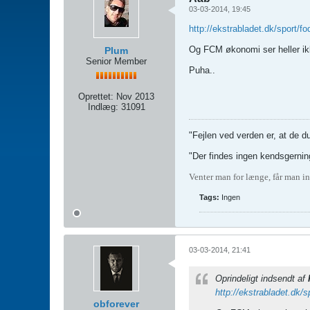
03-03-2014, 19:45
http://ekstrabladet.dk/sport/f
Og FCM økonomi ser heller ikke
Plum
Senior Member
Puha..
Oprettet:
Nov 2013
Indlæg:
31091
"Fejlen ved verden er, at de d
"Der findes ingen kendsgerning
Venter man for længe, får man in
Tags:
Ingen
03-03-2014, 21:41
Oprindeligt indsendt af
http://ekstrabladet.dk/
obforever