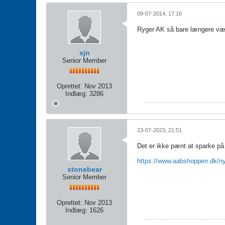
09-07-2014, 17:16
Ryger AK så bare længere væk 
sjn
Senior Member
Oprettet:
Nov 2013
Indlæg:
3286
23-07-2023, 21:51
Det er ikke pænt at sparke p
https://www.aabshoppen.dk/ny
stonebear
Senior Member
Oprettet:
Nov 2013
Indlæg:
1626