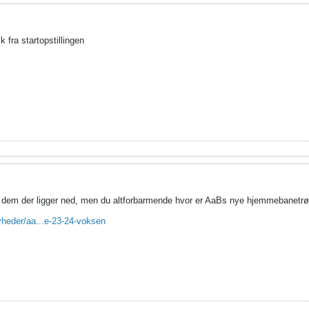
fra startopstillingen
å dem der ligger ned, men du altforbarmende hvor er AaBs nye hjemmebanetrøj
heder/aa...e-23-24-voksen