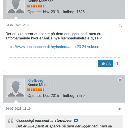
Senior Member
Oprettet:
Nov 2013
Indlæg:
1626
23-07-2023, 21:51
#5
Det er ikke pænt at sparke på dem der ligger ned, men du
altforbarmende hvor er AaBs nye hjemmebanetrøje gyselig.
https://www.aabshoppen.dk/nyheder/aa...e-23-24-voksen
1
Likes
Kielberg
Senior Member
Oprettet:
Dec 2015
Indlæg:
7879
24-07-2023, 11:19
#6
Oprindeligt indsendt af
stonebear
Det er ikke pænt at sparke på dem der ligger ned, men du