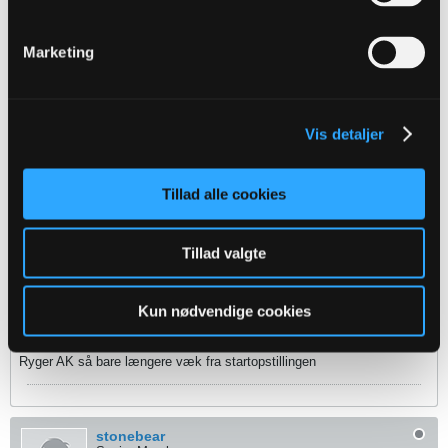
Senior Member
Oprettet:
Nov 2013
Indlæg:
1621
Marketing
09-07-2014, 15:20
#3
http://www.bold.dk/nyt/officielt-helenius-til-aab
Vis detaljer
De er ved at få skrabet lidt af et hold sammen deroppe...
Tillad alle cookies
sjn
Senior Member
Tillad valgte
Oprettet:
Nov 2013
Indlæg:
3286
Kun nødvendige cookies
09-07-2014, 17:16
#4
Ryger AK så bare længere væk fra startopstillingen
stonebear