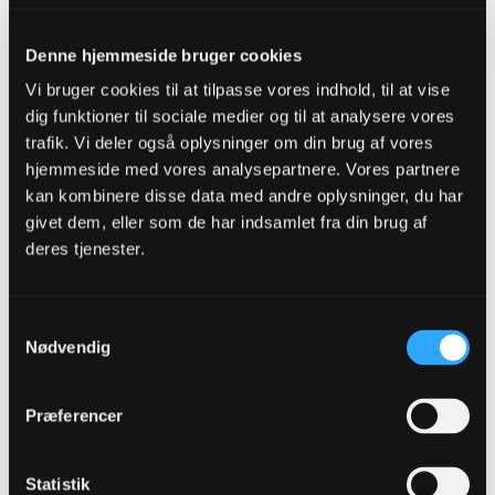
Oprettet:
Nov 2013
Indlæg:
8012
Denne hjemmeside bruger cookies
03-03-2014, 21:41
#2
Vi bruger cookies til at tilpasse vores indhold, til at vise
dig funktioner til sociale medier og til at analysere vores
Oprindeligt indsendt af
Plum
trafik. Vi deler også oplysninger om din brug af vores
http://ekstrabladet.dk/sport/fodbold...cle2229823.ece
hjemmeside med vores analysepartnere. Vores partnere
Og FCM økonomi ser heller ikke for god ud.... Vores egen
kan kombinere disse data med andre oplysninger, du har
har det efter sigende heller ikke så godt ...
givet dem, eller som de har indsamlet fra din brug af
Puha..
deres tjenester.
Det ser ikke ret godt ud for AaB. Mindre end en måned til at skaffe
kapital, så de kan bevare deres superligalicens. Og en negativ
egenkapital på (var det) 25 mio kr? Indrømmer gerne, at det er en af
Samtykkevalg
de få konkurrenter, som jeg håber på IKKE går konkurs.
Nødvendig
Mvh Kent
Fotografering:
https://www.facebook.com/kentrasmussenfotografi
Præferencer
Statistik
Stefanovich