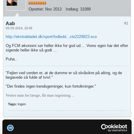
Oprettet:
Nov 2013
Indlæg:
31089
Aab
#1
03-03-2014, 19:45
http://ekstrabladet.dk/sport/fodbold...cle2229823.ece
Og FCM økonomi ser heller ikke for god ud.... Vores egen har det efter
sigende heller ikke så godt ...
Puha..
"Fejlen ved verden er, at de dumme er så skråsikre på alting, og de
begavede så fulde af tvivl."
"Der findes ingen kendsgerninger, kun fortolkninger."
Venter man for længe, får man ingenting ...
Tags:
Ingen
obforever
Senior Member