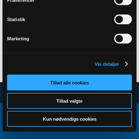
Præferencer
Back to Profile
Statistik
Marketing
Vis detaljer
User has no subscribers to display...
Tillad alle cookies
Tillad valgte
Copyright ©2000 - 2026, Jelsoft Enterprises Ltd.
All times are GMT+1. This page was generated at 12:24.
Kun nødvendige cookies