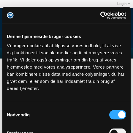
Login
Denne hjemmeside bruger cookies
Vi bruger cookies til at tilpasse vores indhold, til at vise
dig funktioner til sociale medier og til at analysere vores
trafik. Vi deler også oplysninger om din brug af vores
DD84
Abonnementer
hjemmeside med vores analysepartnere. Vores partnere
Subscription
kan kombinere disse data med andre oplysninger, du har
givet dem, eller som de har indsamlet fra din brug af
DD84
deres tjenester.
Senior Member
Sidste handling: i dag, 11:59
Joined: 26-11-2013
Samtykkevalg
Location:
Nødvendig
Abonnementer
8
Subscribers
0