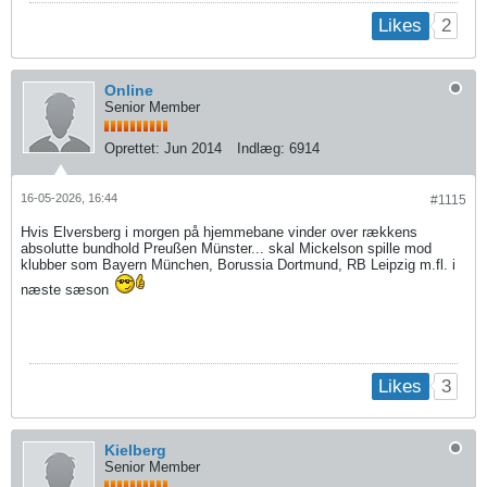
2
Likes
Online
Senior Member
Oprettet:
Jun 2014
Indlæg:
6914
16-05-2026, 16:44
#1115
Hvis Elversberg i morgen på hjemmebane vinder over rækkens
absolutte bundhold Preußen Münster... skal Mickelson spille mod
klubber som Bayern München, Borussia Dortmund, RB Leipzig​ m.fl. i
næste sæson
3
Likes
Kielberg
Senior Member