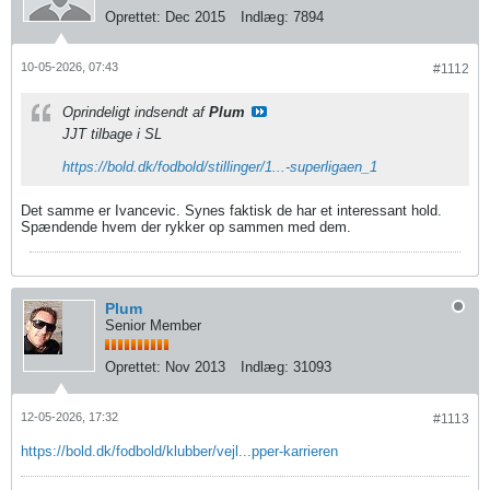
Oprettet:
Dec 2015
Indlæg:
7894
10-05-2026, 07:43
#1112
Oprindeligt indsendt af
Plum
JJT tilbage i SL
https://bold.dk/fodbold/stillinger/1...-superligaen_1
Det samme er Ivancevic. Synes faktisk de har et interessant hold.
Spændende hvem der rykker op sammen med dem.
Plum
Senior Member
Oprettet:
Nov 2013
Indlæg:
31093
12-05-2026, 17:32
#1113
https://bold.dk/fodbold/klubber/vejl...pper-karrieren