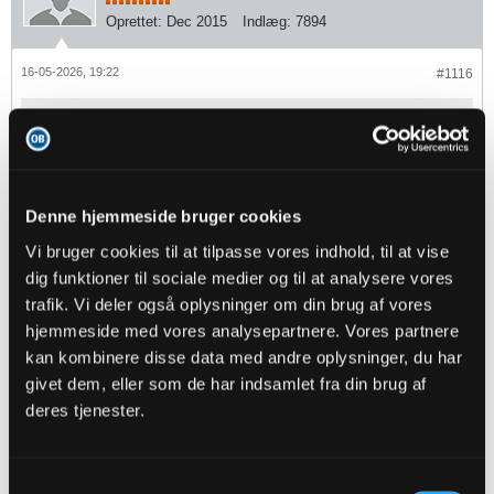
Oprettet:
Dec 2015
Indlæg:
7894
16-05-2026, 19:22
#1116
Oprindeligt indsendt af
Online
Hvis Elversberg i morgen på hjemmebane vinder over
rækkens absolutte bundhold Preußen Münster... skal
Mickelson spille mod klubber som Bayern München,
Borussia Dortmund, RB Leipzig​ m.fl. i næste sæson
Denne hjemmeside bruger cookies
Vi bruger cookies til at tilpasse vores indhold, til at vise
dig funktioner til sociale medier og til at analysere vores
Ja ham var mange folk jo ikke glade for hos os. Til gengæld er vi
trafik. Vi deler også oplysninger om din brug af vores
åbenbart i markedet for at hente en fra det absolutte bundhold Preußen
Münster.
hjemmeside med vores analysepartnere. Vores partnere
Er der ikke noget der hedder verden på hovedet?
kan kombinere disse data med andre oplysninger, du har
givet dem, eller som de har indsamlet fra din brug af
1
Likes
deres tjenester.
Online
Senior Member
Samtykkevalg