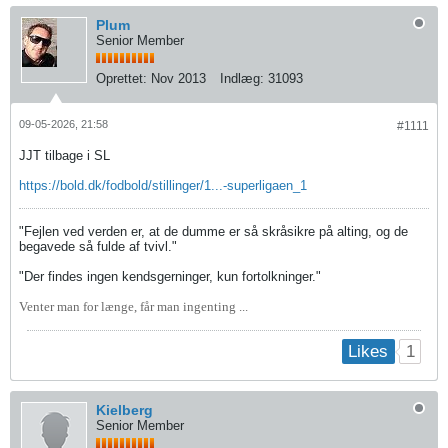
Plum
Senior Member
Oprettet:
Nov 2013
Indlæg:
31093
09-05-2026, 21:58
#1111
JJT tilbage i SL
https://bold.dk/fodbold/stillinger/1...-superligaen_1
"Fejlen ved verden er, at de dumme er så skråsikre på alting, og de
begavede så fulde af tvivl."
"Der findes ingen kendsgerninger, kun fortolkninger."
Venter man for længe, får man ingenting ...
1
Likes
Kielberg
Senior Member