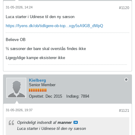
31-05-2026, 14:24
#1120
Luca starter i Udinese til den ny sæson
https://fyens.dk/ob/tidligere-ob-top...xgy5sA9GB_dWpQ
Believe OB
½ sæsoner der bare skal overstås findes ikke
Ligegyldige kampe eksisterer ikke
Kielberg
Senior Member
Oprettet:
Dec 2015
Indlæg:
7894
31-05-2026, 19:37
#1121
Oprindeligt indsendt af
manner
Luca starter i Udinese til den ny sæson