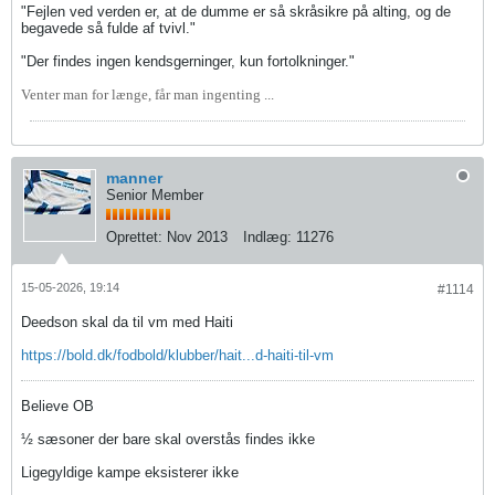
"Fejlen ved verden er, at de dumme er så skråsikre på alting, og de
begavede så fulde af tvivl."
"Der findes ingen kendsgerninger, kun fortolkninger."
Venter man for længe, får man ingenting ...
manner
Senior Member
Oprettet:
Nov 2013
Indlæg:
11276
15-05-2026, 19:14
#1114
Deedson skal da til vm med Haiti
https://bold.dk/fodbold/klubber/hait...d-haiti-til-vm
Believe OB
½ sæsoner der bare skal overstås findes ikke
Ligegyldige kampe eksisterer ikke