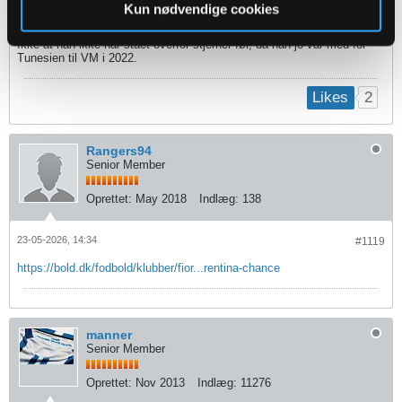
Issam Jebali deler i dag bane med Cristiano Ronaldo i AFC Champions
Kun nødvendige cookies
League 2-finalen, hvor han tilmed har lavet en assist.
Ikke at han ikke har stået overfor stjerner før, da han jo var med for
Tunesien til VM i 2022.
2
Likes
Rangers94
Senior Member
Oprettet:
May 2018
Indlæg:
138
23-05-2026, 14:34
#1119
https://bold.dk/fodbold/klubber/fior...rentina-chance
manner
Senior Member
Oprettet:
Nov 2013
Indlæg:
11276