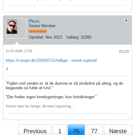
Plum
Senior Member
Oprettet:
Nov 2013
Indlæg:
31093
11-07-2026, 17:53
#1125
https://campo.dk/2026/07/11/tidliger...vensk-topklub/
?
"Fejlen ved verden er, at de dumme er så skråsikre på alting, og de
begavede så fulde af tvivl."
"Der findes ingen kendsgerninger, kun fortolkninger."
Venter man for længe, får man ingenting ...
Previous
1
75
77
Næste