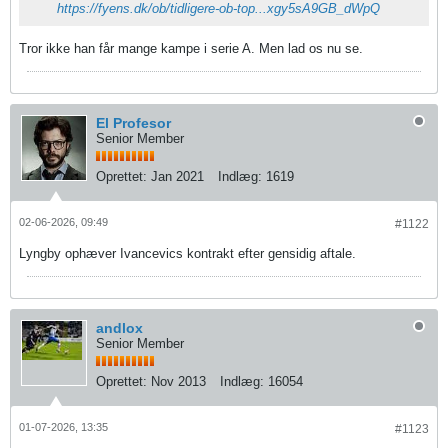
https://fyens.dk/ob/tidligere-ob-top...xgy5sA9GB_dWpQ
Tror ikke han får mange kampe i serie A. Men lad os nu se.
El Profesor
Senior Member
Oprettet:
Jan 2021
Indlæg:
1619
02-06-2026, 09:49
#1122
Lyngby ophæver Ivancevics kontrakt efter gensidig aftale.
andlox
Senior Member
Oprettet:
Nov 2013
Indlæg:
16054
01-07-2026, 13:35
#1123