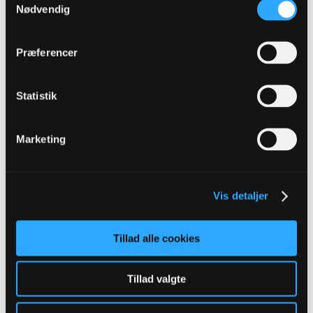
Nødvendig
Oprettet:
Jun 2014
Indlæg:
6914
16-05-2026, 19:27
#1117
Præferencer
Oprindeligt indsendt af
Kielberg
Statistik
Ja ham var mange folk jo ikke glade for hos os. Til gengæld
er vi åbenbart i markedet for at hente en fra det absolutte
bundhold Preußen Münster.
Er der ikke noget der hedder verden på hovedet?
Marketing
Jo, men lad os ikke gå ned ad den vej, så forummet igen eksploderer
Vis detaljer
NyrnZ
Senior Member
Tillad alle cookies
Oprettet:
Nov 2013
Indlæg:
328
Tillad valgte
16-05-2026, 19:36
#1118