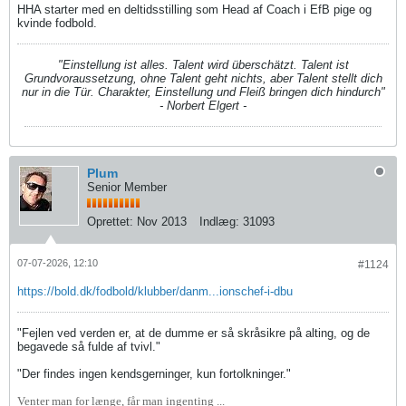
HHA starter med en deltidsstilling som Head af Coach i EfB pige og
kvinde fodbold.
"Einstellung ist alles. Talent wird überschätzt. Talent ist
Grundvoraussetzung, ohne Talent geht nichts, aber Talent stellt dich
nur in die Tür. Charakter, Einstellung und Fleiß bringen dich hindurch"
- Norbert Elgert -
Plum
Senior Member
Oprettet:
Nov 2013
Indlæg:
31093
07-07-2026, 12:10
#1124
https://bold.dk/fodbold/klubber/danm...ionschef-i-dbu
"Fejlen ved verden er, at de dumme er så skråsikre på alting, og de
begavede så fulde af tvivl."
"Der findes ingen kendsgerninger, kun fortolkninger."
Venter man for længe, får man ingenting ...