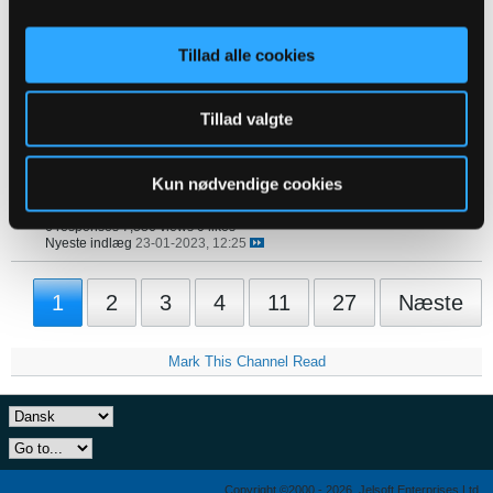
0 responses
94 views
0 likes
Nyeste indlæg
15-03-2025, 13:45
Tillad alle cookies
De værste ting ved "moderne fodbold"
af
obforever
67 responses
74,501 views
0 likes
Nyeste indlæg
02-11-2024, 09:32
Tillad valgte
Holdet.dk
af
Plum
0 responses
136 views
0 likes
Nyeste indlæg
14-02-2024, 17:17
Kun nødvendige cookies
Sjove YouTube-videoer.
af
Leander
6 responses
7,886 views
0 likes
Nyeste indlæg
23-01-2023, 12:25
1
2
3
4
11
27
Næste
Mark This Channel Read
Copyright ©2000 - 2026, Jelsoft Enterprises Ltd.