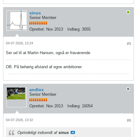
sinus
Senior Member
Oprettet:
Nov 2013
Indlæg:
3055
04-07-2026, 13:24
#5
Ser ud til at Martin Hansen, også er fraværende
OB. På behørig afstand af egne ambitioner.
andlox
Senior Member
Oprettet:
Nov 2013
Indlæg:
16054
04-07-2026, 13:32
#6
Oprindeligt indsendt af
sinus