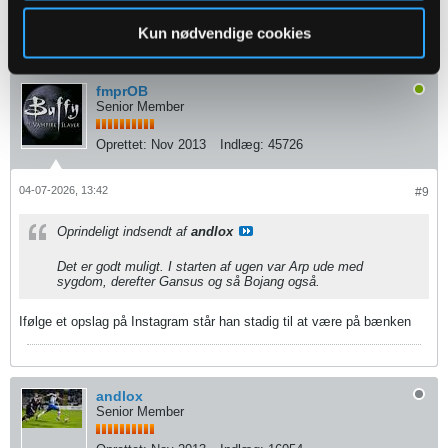
nur in die Tür. Charakter, Einstellung und Fleiß bringen dich hindurch"
- Norbert Elgert -
Kun nødvendige cookies
fmprOB
Senior Member
Oprettet:
Nov 2013
Indlæg:
45726
04-07-2026, 13:42
#9
Oprindeligt indsendt af
andlox
Det er godt muligt. I starten af ugen var Arp ude med
sygdom, derefter Gansus og så Bojang også.
Ifølge et opslag på Instagram står han stadig til at være på bænken
andlox
Senior Member