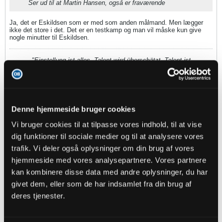
Ser ud til at Martin Hansen, også er fraværende
Ja, det er Eskildsen som er med som anden målmand. Men lægger
ikke det store i det. Det er en testkamp og man vil måske kun give
nogle minutter til Eskildsen.
"Einstellung ist alles. Talent wird überschätzt. Talent ist
Grundvoraussetzung, ohne Talent geht nichts, aber Talent stellt dich
nur in die Tür. Charakter, Einstellung und Fleiß bringen dich hindurch"
- Norbert Elgert -
Denne hjemmeside bruger cookies
fmprOB
Vi bruger cookies til at tilpasse vores indhold, til at vise
Senior Member
dig funktioner til sociale medier og til at analysere vores
Oprettet:
Nov 2013
Indlæg:
45726
trafik. Vi deler også oplysninger om din brug af vores
hjemmeside med vores analysepartnere. Vores partnere
04-07-2026, 13:36
#7
kan kombinere disse data med andre oplysninger, du har
givet dem, eller som de har indsamlet fra din brug af
Oprindeligt indsendt af
andlox
deres tjenester.
Ja, det er Eskildsen som er med som anden målmand. Men
lægger ikke det store i det. Det er en testkamp og man vil
måske kun give nogle minutter til Eskildsen.