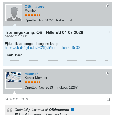
OBtimatoren
Member
Oprettet:
Aug 2022
Indlæg:
84
Træningskamp: OB - Hillerød 04-07-2026
#1
04-07-2026, 09:22
Ejdum ikke udtaget til dagens kamp...
https://ob.dk/nyheder/2026/juli/her-...falen-kl-15-00
Tags:
Ingen
manner
Senior Member
Oprettet:
Nov 2013
Indlæg:
11267
04-07-2026, 09:33
#2
Oprindeligt indsendt af
OBtimatoren
Ejdum ikke udtaget til dagens kamp...