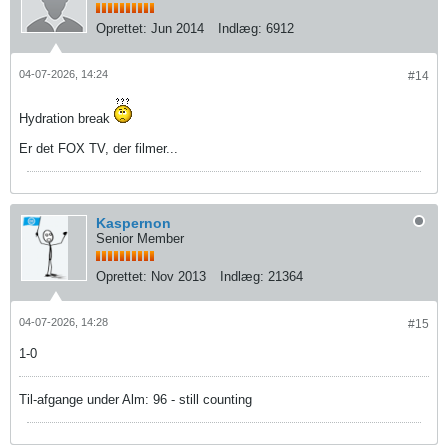
Oprettet:
Jun 2014
Indlæg:
6912
04-07-2026, 14:24
#14
Hydration break
Er det FOX TV, der filmer...
Kaspernon
Senior Member
Oprettet:
Nov 2013
Indlæg:
21364
04-07-2026, 14:28
#15
1-0
Til-afgange under Alm: 96 - still counting