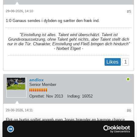
29-06-2026, 14:10
#5
1:0 Ganaus sendes i dybden og sætter den fræk ind.
"Einstellung ist alles. Talent wird überschätzt. Talent ist
Grundvoraussetzung, ohne Talent geht nichts, aber Talent stellt dich
nur in die Tür. Charakter, Einstellung und Fleiß bringen dich hindurch"
- Norbert Elgert -
1
Likes
andlox
Senior Member
Oprettet:
Nov 2013
Indlæg:
16052
29-06-2026, 14:11
#6
Flot og hurtig spillet angreb men Jonas brænder en kæmpe chance.
"Einstellung ist alles. Talent wird überschätzt. Talent ist