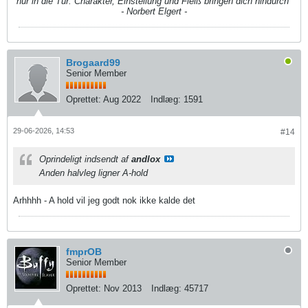
nur in die Tür. Charakter, Einstellung und Fleiß bringen dich hindurch"
- Norbert Elgert -
Brogaard99
Senior Member
Oprettet:
Aug 2022
Indlæg:
1591
29-06-2026, 14:53
#14
Oprindeligt indsendt af
andlox
Anden halvleg ligner A-hold
Arhhhh - A hold vil jeg godt nok ikke kalde det
fmprOB
Senior Member
Oprettet:
Nov 2013
Indlæg:
45717