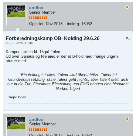
andlox
Senior Member
Oprettet:
Nov 2013
Indlæg:
16052
Forberedningskamp OB- Kolding 29.6.26
#1
29-06-2026, 13:46
Kampen spilles kl. 15 på Falen.
Ud over Ganaus og Niemiec er der et B-hold med mange unge vi
starter med.
"Einstellung ist alles. Talent wird überschätzt. Talent ist
Grundvoraussetzung, ohne Talent geht nichts, aber Talent stellt dich
nur in die Tür. Charakter, Einstellung und Fleiß bringen dich hindurch"
- Norbert Elgert -
Tags:
Ingen
andlox
Senior Member
Oprettet:
Nov 2013
Indlæg:
16052