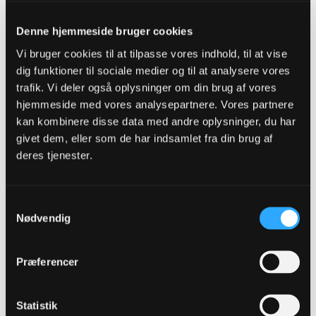
Grundvoraussetzung, ohne Talent geht nichts, aber Talent stellt dich
nur in die Tür. Charakter, Einstellung und Fleiß bringen dich hindurch"
- Norbert Elgert -
Denne hjemmeside bruger cookies
Vi bruger cookies til at tilpasse vores indhold, til at vise
dig funktioner til sociale medier og til at analysere vores
andlox
trafik. Vi deler også oplysninger om din brug af vores
Senior Member
hjemmeside med vores analysepartnere. Vores partnere
Oprettet:
Nov 2013
Indlæg:
16052
kan kombinere disse data med andre oplysninger, du har
givet dem, eller som de har indsamlet fra din brug af
29-06-2026, 14:13
#7
deres tjenester.
Og så brænder Therkildsen en stor chance hvor vi spillede os igennem
hurtigt på højre side
Samtykkevalg
"Einstellung ist alles. Talent wird überschätzt. Talent ist
Nødvendig
Grundvoraussetzung, ohne Talent geht nichts, aber Talent stellt dich
nur in die Tür. Charakter, Einstellung und Fleiß bringen dich hindurch"
- Norbert Elgert -
Præferencer
Plum
Statistik
Senior Member