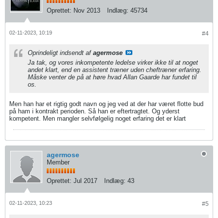
Oprettet:
Nov 2013
Indlæg:
45734
02-11-2023, 10:19
#4
Oprindeligt indsendt af
agermose
Ja tak, og vores inkompetente ledelse virker ikke til at noget
andet klart, end en assistent træner uden cheftræner erfaring.
Måske venter de på at høre hvad Allan Gaarde har fundet til
os.
Men han har et rigtig godt navn og jeg ved at der har været flotte bud
på ham i kontrakt perioden. Så han er eftertragtet. Og yderst
kompetent. Men mangler selvfølgelig noget erfaring det er klart
agermose
Member
Oprettet:
Jul 2017
Indlæg:
43
02-11-2023, 10:23
#5