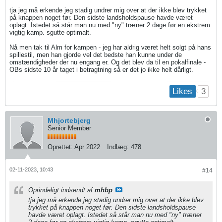
tja jeg må erkende jeg stadig undrer mig over at der ikke blev trykket
på knappen noget før. Den sidste landsholdspause havde været
oplagt. Istedet så står man nu med "ny" træner 2 dage før en ekstrem
vigtig kamp. sgutte optimalt.
Nå men tak til Alm for kampen - jeg har aldrig været helt solgt på hans
spillestil, men han gjorde vel det bedste han kunne under de
omstændigheder der nu engang er. Og det blev da til en pokalfinale -
OBs sidste 10 år taget i betragtning så er det jo ikke helt dårligt.
3
Likes
Mhjortebjerg
Senior Member
Oprettet:
Apr 2022
Indlæg:
478
02-11-2023, 10:43
#14
Oprindeligt indsendt af
mhbp
tja jeg må erkende jeg stadig undrer mig over at der ikke blev
trykket på knappen noget før. Den sidste landsholdspause
havde været oplagt. Istedet så står man nu med "ny" træner