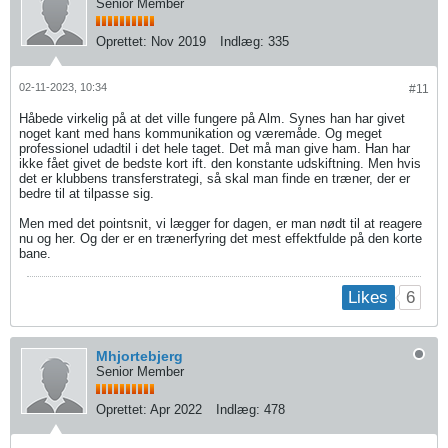
Senior Member
Oprettet:
Nov 2019
Indlæg:
335
02-11-2023, 10:34
#11
Håbede virkelig på at det ville fungere på Alm. Synes han har givet
noget kant med hans kommunikation og væremåde. Og meget
professionel udadtil i det hele taget. Det må man give ham. Han har
ikke fået givet de bedste kort ift. den konstante udskiftning. Men hvis
det er klubbens transferstrategi, så skal man finde en træner, der er
bedre til at tilpasse sig.
Men med det pointsnit, vi lægger for dagen, er man nødt til at reagere
nu og her. Og der er en trænerfyring det mest effektfulde på den korte
bane.
6
Likes
Mhjortebjerg
Senior Member
Oprettet:
Apr 2022
Indlæg:
478