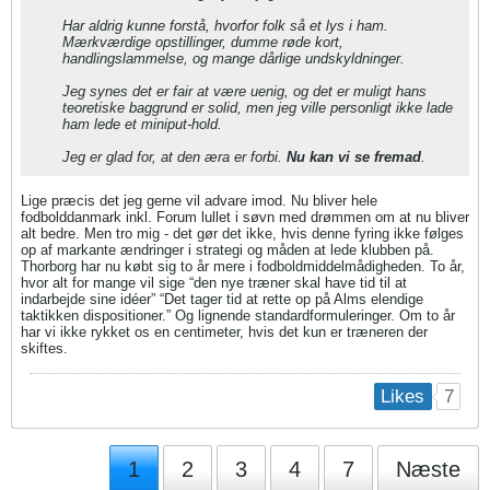
Har aldrig kunne forstå, hvorfor folk så et lys i ham.
Mærkværdige opstillinger, dumme røde kort,
handlingslammelse, og mange dårlige undskyldninger.
Jeg synes det er fair at være uenig, og det er muligt hans
teoretiske baggrund er solid, men jeg ville personligt ikke lade
ham lede et miniput-hold.
Jeg er glad for, at den æra er forbi.
Nu kan vi se fremad
.
Lige præcis det jeg gerne vil advare imod. Nu bliver hele
fodbolddanmark inkl. Forum lullet i søvn med drømmen om at nu bliver
alt bedre. Men tro mig - det gør det ikke, hvis denne fyring ikke følges
op af markante ændringer i strategi og måden at lede klubben på.
Thorborg har nu købt sig to år mere i fodboldmiddelmådigheden. To år,
hvor alt for mange vil sige “den nye træner skal have tid til at
indarbejde sine idéer” “Det tager tid at rette op på Alms elendige
taktikken dispositioner.” Og lignende standardformuleringer. Om to år
har vi ikke rykket os en centimeter, hvis det kun er træneren der
skiftes.
7
Likes
1
2
3
4
7
Næste