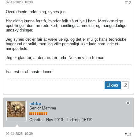
02-11-2023, 10:38
#12
Overodnede forløsning, synes jeg.
Har aldrig kunne forstå, hvorfor folk så et lys i ham. Mærkværdige
opstillinger, dumme røde kort, handlingslammelse, og mange dårlige
undskyldninger.
Jeg synes det er fair at være uenig, og det er muligt hans teoretiske
baggrund er solid, men jeg ville personligt ikke lade ham lede et
miniput-hold.
Jeg er glad for, at den æra er forbi. Nu kan vi se fremad.
Fas est et ab hoste doceri.
2
Likes
mhbp
Senior Member
Oprettet:
Nov 2013
Indlæg:
16119
02-11-2023, 10:39
#13