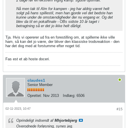
2 dage før en ekstrem vigtig kamp. sgutte optimalt.
Nå men tak til Alm for kampen - jeg har aldrig været helt
solgt på hans spillestil, men han gjorde vel det bedste han
kunne under de omstændigheder der nu engang er. Og det
blev da til en pokalfinale - OBs sidste 10 år taget i
betragtning så er det jo ikke helt dårligt.
Tja. Hvis vi opererer ud fra en forestilling om, at spillerne ikke ville
ham, så kan det jo være, der bliver den klassiske trodsreaktion - den
har det dog med at forstumme efter noget tid.
Fas est et ab hoste doceri.
claudes1
Senior Member
Oprettet:
Nov 2013
Indlæg:
6506
02-11-2023, 10:47
#15
Oprindeligt indsendt af
Mhjortebjerg
Overodnede forløsning, synes jeg.