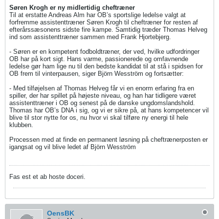
Søren Krogh er ny midlertidig cheftræner
Til at erstatte Andreas Alm har OB’s sportslige ledelse valgt at
forfremme assistenttræner Søren Krogh til cheftræner for resten af
efterårssæsonens sidste fire kampe. Samtidig træder Thomas Helveg
ind som assistenttræner sammen med Frank Hjortebjerg.
- Søren er en kompetent fodboldtræner, der ved, hvilke udfordringer
OB har på kort sigt. Hans varme, passionerede og omfavnende
ledelse gør ham lige nu til den bedste kandidat til at stå i spidsen for
OB frem til vinterpausen, siger Björn Wesström og fortsætter:
- Med tilføjelsen af Thomas Helveg får vi en enorm erfaring fra en
spiller, der har spillet på højeste niveau, og han har tidligere været
assistenttræner i OB og senest på de danske ungdomslandshold.
Thomas har OB’s DNA i sig, og vi er sikre på, at hans kompetencer vil
blive til stor nytte for os, nu hvor vi skal tilføre ny energi til hele
klubben.
Processen med at finde en permanent løsning på cheftrænerposten er
igangsat og vil blive ledet af Björn Wesström
Fas est et ab hoste doceri.
OensBK