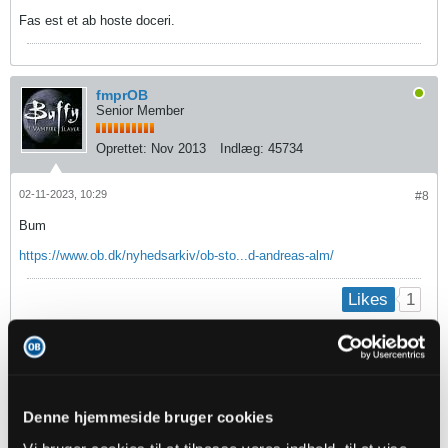
Fas est et ab hoste doceri.
fmprOB
Senior Member
Oprettet:
Nov 2013
Indlæg:
45734
02-11-2023, 10:29
#8
Bum
https://www.ob.dk/nyhedsarkiv/ob-sto...d-andreas-alm/
1
Likes
mhbp
Senior Member
Oprettet:
Nov 2013
Indlæg:
16119
Denne hjemmeside bruger cookies