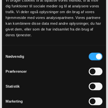
Vi bruger cookies til at tilpasse vores indhold, til at vise
02-11-2023, 10:32
#9
dig funktioner til sociale medier og til at analysere vores
trafik. Vi deler også oplysninger om din brug af vores
Oprindeligt indsendt af
fmprOB
Bum
hjemmeside med vores analysepartnere. Vores partnere
kan kombinere disse data med andre oplysninger, du har
https://www.ob.dk/nyhedsarkiv/ob-sto...d-andreas-alm/
givet dem, eller som de har indsamlet fra din brug af
deres tjenester.
der er så meget tryk på at jeg kan ikke komme igennem
Samtykkevalg
Mhjortebjerg
Nødvendig
Senior Member
Oprettet:
Apr 2022
Indlæg:
478
Præferencer
02-11-2023, 10:33
#10
Statistik
Oprindeligt indsendt af
mhbp
der er så meget tryk på at jeg kan ikke komme igennem
Marketing
Tog også lige mig et øjeblik: