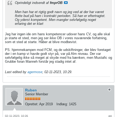
Oprindeligt indsendt af
fmprOB
Men han har et rigtig godt navn og jeg ved at der har været
flotte bud på ham i kontrakt perioden. Så han er eftertragtet.
Og yderst kompetent. Men mangler selvfølgelig noget
erfaring det er klart
Jeg har ingen ide om hans kompetencer udover hans CV, og alle skal
jo starte et sted, men jeg ser ikke OB i vores nuværende forfatning,
som et sted at starte. Håber at blive modbevist.
PS. hjemmekampen mod FCM, og de udskiftninger, der blev foretaget
der i en kamp vi havde godt styr på, var på Alm niveau. Der var
selvfølgelig ikke så meget at skyde med fra bænken, men Mustafic og
Grubbe foran Manneh forstår jeg stadig intet af.
Last edited by
agermose
;
02-11-2023, 10:29
.
Ruben
Senior Member
Oprettet:
Apr 2019
Indlæg:
1425
02-11-2023, 10:26
#6