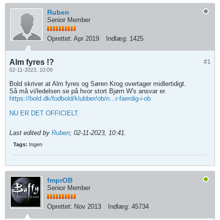
Ruben
Senior Member
Oprettet:
Apr 2019
Indlæg:
1425
Alm fyres !?
#1
02-11-2023, 10:09
Bold skriver at Alm fyres og Søren Krog overtager midlertidigt.
Så må vi/ledelsen se på hvor stort Bjørn W's ansvar er.
https://bold.dk/fodbold/klubber/ob/n...r-faerdig-i-ob
NU ER DET OFFICIELT.
Last edited by
Ruben
;
02-11-2023, 10:41
.
Tags:
Ingen
fmprOB
Senior Member
Oprettet:
Nov 2013
Indlæg:
45734