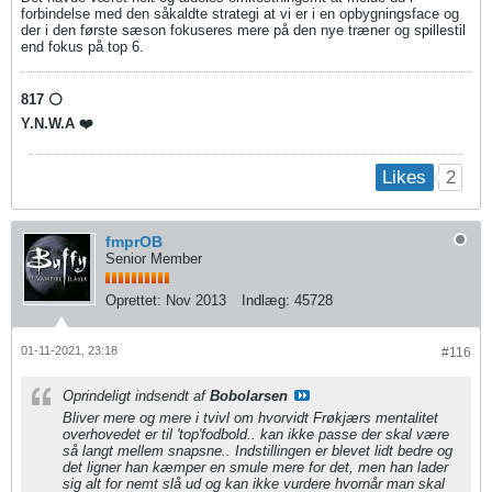
forbindelse med den såkaldte strategi at vi er i en opbygningsface og
der i den første sæson fokuseres mere på den nye træner og spillestil
end fokus på top 6.
817 ⚪️
Y.N.W.A ❤️
2
Likes
fmprOB
Senior Member
Oprettet:
Nov 2013
Indlæg:
45728
01-11-2021, 23:18
#116
Oprindeligt indsendt af
Bobolarsen
Bliver mere og mere i tvivl om hvorvidt Frøkjærs mentalitet
overhovedet er til 'top'fodbold.. kan ikke passe der skal være
så langt mellem snapsne.. Indstillingen er blevet lidt bedre og
det ligner han kæmper en smule mere for det, men han lader
sig alt for nemt slå ud og kan ikke vurdere hvornår man skal