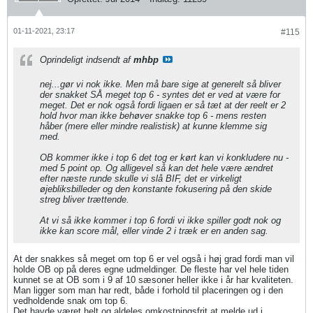
01-11-2021, 23:17
#115
Oprindeligt indsendt af
mhbp
nej...gør vi nok ikke. Men må bare sige at generelt så bliver
der snakket SÅ meget top 6 - syntes det er ved at være for
meget. Det er nok også fordi ligaen er så tæt at der reelt er 2
hold hvor man ikke behøver snakke top 6 - mens resten
håber (mere eller mindre realistisk) at kunne klemme sig
med.
OB kommer ikke i top 6 det tog er kørt kan vi konkludere nu -
med 5 point op. Og alligevel så kan det hele være ændret
efter næste runde skulle vi slå BIF, det er virkeligt
øjebliksbilleder og den konstante fokusering på den skide
streg bliver trættende.
At vi så ikke kommer i top 6 fordi vi ikke spiller godt nok og
ikke kan score mål, eller vinde 2 i træk er en anden sag.
At der snakkes så meget om top 6 er vel også i høj grad fordi man vil
holde OB op på deres egne udmeldinger. De fleste har vel hele tiden
kunnet se at OB som i 9 af 10 sæsoner heller ikke i år har kvaliteten.
Man ligger som man har redt, både i forhold til placeringen og i den
vedholdende snak om top 6.
Det havde været helt og aldeles omkostningsfrit at melde ud i