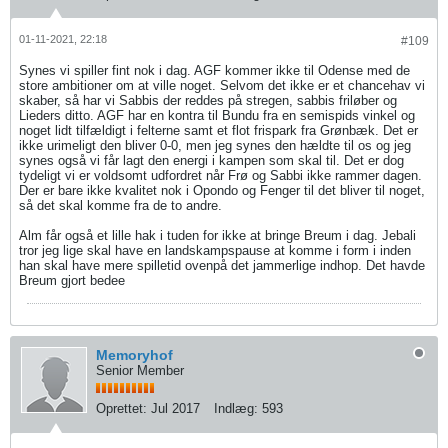
01-11-2021, 22:18
#109
Synes vi spiller fint nok i dag. AGF kommer ikke til Odense med de
store ambitioner om at ville noget. Selvom det ikke er et chancehav vi
skaber, så har vi Sabbis der reddes på stregen, sabbis friløber og
Lieders ditto. AGF har en kontra til Bundu fra en semispids vinkel og
noget lidt tilfældigt i felterne samt et flot frispark fra Grønbæk. Det er
ikke urimeligt den bliver 0-0, men jeg synes den hældte til os og jeg
synes også vi får lagt den energi i kampen som skal til. Det er dog
tydeligt vi er voldsomt udfordret når Frø og Sabbi ikke rammer dagen.
Der er bare ikke kvalitet nok i Opondo og Fenger til det bliver til noget,
så det skal komme fra de to andre.
Alm får også et lille hak i tuden for ikke at bringe Breum i dag. Jebali
tror jeg lige skal have en landskampspause at komme i form i inden
han skal have mere spilletid ovenpå det jammerlige indhop. Det havde
Breum gjort bedee
Memoryhof
Senior Member
Oprettet:
Jul 2017
Indlæg:
593