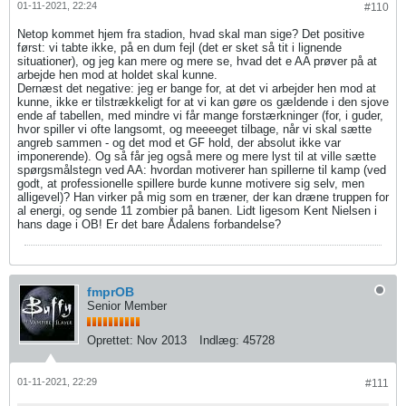
01-11-2021, 22:24
#110
Netop kommet hjem fra stadion, hvad skal man sige? Det positive
først: vi tabte ikke, på en dum fejl (det er sket så tit i lignende
situationer), og jeg kan mere og mere se, hvad det e AA prøver på at
arbejde hen mod at holdet skal kunne.
Dernæst det negative: jeg er bange for, at det vi arbejder hen mod at
kunne, ikke er tilstrækkeligt for at vi kan gøre os gældende i den sjove
ende af tabellen, med mindre vi får mange forstærkninger (for, i guder,
hvor spiller vi ofte langsomt, og meeeeget tilbage, når vi skal sætte
angreb sammen - og det mod et GF hold, der absolut ikke var
imponerende). Og så får jeg også mere og mere lyst til at ville sætte
spørgsmålstegn ved AA: hvordan motiverer han spillerne til kamp (ved
godt, at professionelle spillere burde kunne motivere sig selv, men
alligevel)? Han virker på mig som en træner, der kan dræne truppen for
al energi, og sende 11 zombier på banen. Lidt ligesom Kent Nielsen i
hans dage i OB! Er det bare Ådalens forbandelse?
fmprOB
Senior Member
Oprettet:
Nov 2013
Indlæg:
45728
01-11-2021, 22:29
#111