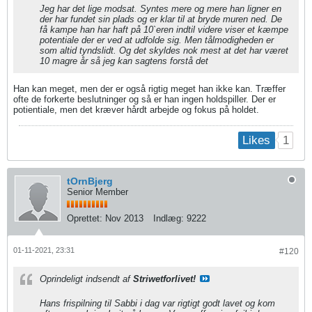
Jeg har det lige modsat. Syntes mere og mere han ligner en
der har fundet sin plads og er klar til at bryde muren ned. De
få kampe han har haft på 10`eren indtil videre viser et kæmpe
potentiale der er ved at udfolde sig. Men tålmodigheden er
som altid tyndslidt. Og det skyldes nok mest at det har været
10 magre år så jeg kan sagtens forstå det
Han kan meget, men der er også rigtig meget han ikke kan. Træffer
ofte de forkerte beslutninger og så er han ingen holdspiller. Der er
potientiale, men det kræver hårdt arbejde og fokus på holdet.
1
Likes
tOrnBjerg
Senior Member
Oprettet:
Nov 2013
Indlæg:
9222
01-11-2021, 23:31
#120
Oprindeligt indsendt af
Striwetforlivet!
Hans frispilning til Sabbi i dag var rigtigt godt lavet og kom