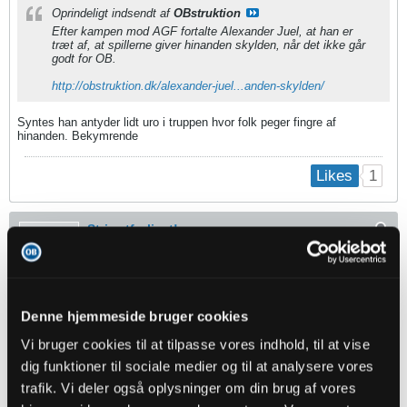
Oprindeligt indsendt af
OBstruktion
Efter kampen mod AGF fortalte Alexander Juel, at han er
træt af, at spillerne giver hinanden skylden, når det ikke går
godt for OB.
http://obstruktion.dk/alexander-juel...anden-skylden/
Syntes han antyder lidt uro i truppen hvor folk peger fingre af
hinanden. Bekymrende
1
Likes
Striwetforlivet!
Senior Member
Oprettet:
Sep 2019
Indlæg:
2630
Denne hjemmeside bruger cookies
01-11-2021, 22:35
#112
Vi bruger cookies til at tilpasse vores indhold, til at vise
Oprindeligt indsendt af
andlox
dig funktioner til sociale medier og til at analysere vores
Frø om kampen:
trafik. Vi deler også oplysninger om din brug af vores
https://www.bt.dk/superligaen/frustr...edium=facebook