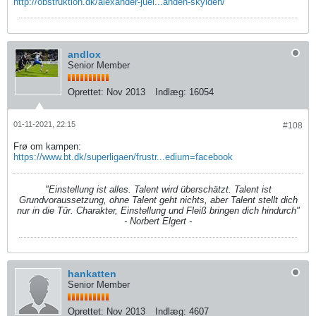
http://obstruktion.dk/alexander-juel...anden-skylden/
andlox
Senior Member
Oprettet:
Nov 2013
Indlæg:
16054
01-11-2021, 22:15
#108
Frø om kampen:
https://www.bt.dk/superligaen/frustr...edium=facebook
"Einstellung ist alles. Talent wird überschätzt. Talent ist
Grundvoraussetzung, ohne Talent geht nichts, aber Talent stellt dich
nur in die Tür. Charakter, Einstellung und Fleiß bringen dich hindurch"
- Norbert Elgert -
hankatten
Senior Member
Oprettet:
Nov 2013
Indlæg:
4607