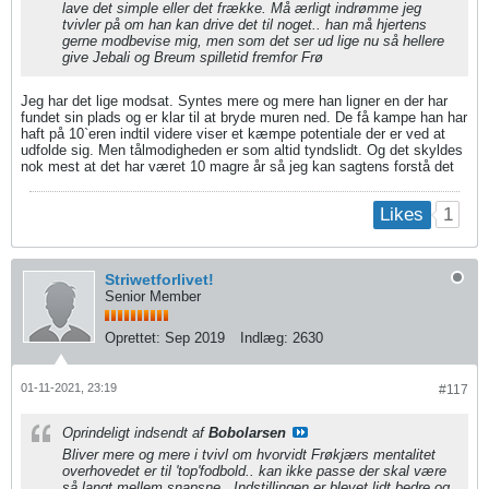
lave det simple eller det frække. Må ærligt indrømme jeg
tvivler på om han kan drive det til noget.. han må hjertens
gerne modbevise mig, men som det ser ud lige nu så hellere
give Jebali og Breum spilletid fremfor Frø
Jeg har det lige modsat. Syntes mere og mere han ligner en der har
fundet sin plads og er klar til at bryde muren ned. De få kampe han har
haft på 10`eren indtil videre viser et kæmpe potentiale der er ved at
udfolde sig. Men tålmodigheden er som altid tyndslidt. Og det skyldes
nok mest at det har været 10 magre år så jeg kan sagtens forstå det
1
Likes
Striwetforlivet!
Senior Member
Oprettet:
Sep 2019
Indlæg:
2630
01-11-2021, 23:19
#117
Oprindeligt indsendt af
Bobolarsen
Bliver mere og mere i tvivl om hvorvidt Frøkjærs mentalitet
overhovedet er til 'top'fodbold.. kan ikke passe der skal være
så langt mellem snapsne.. Indstillingen er blevet lidt bedre og