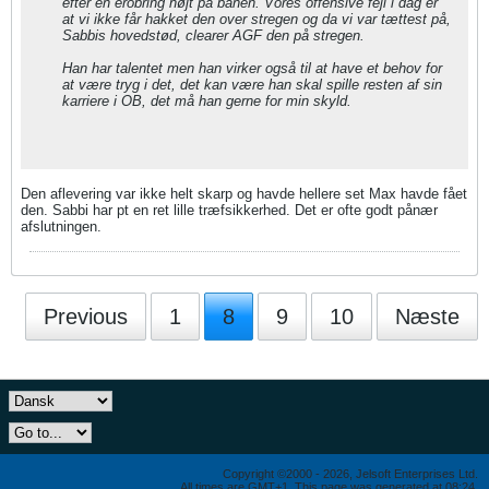
efter en erobring højt på banen. Vores offensive fejl i dag er
at vi ikke får hakket den over stregen og da vi var tættest på,
Sabbis hovedstød, clearer AGF den på stregen.
Han har talentet men han virker også til at have et behov for
at være tryg i det, det kan være han skal spille resten af sin
karriere i OB, det må han gerne for min skyld.
Den aflevering var ikke helt skarp og havde hellere set Max havde fået
den. Sabbi har pt en ret lille træfsikkerhed. Det er ofte godt pånær
afslutningen.
Previous
1
8
9
10
Næste
Copyright ©2000 - 2026, Jelsoft Enterprises Ltd.
All times are GMT+1. This page was generated at 08:24.