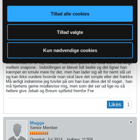
Tillad alle cookies
Bobolarsen
Senior Member
Tillad valgte
Oprettet:
Jan 2015
Indlæg:
1794
01-11-2021, 22:58
#114
Kun nødvendige cookies
Bliver mere og mere i tvivl om hvorvidt Frøkjærs mentalitet
overhovedet er til 'top'fodbold.. kan ikke passe der skal være så langt
mellem snapsne.. Indstillingen er blevet lidt bedre og det ligner han
kæmper en smule mere for det, men han lader sig alt for nemt slå ud
og kan ikke vurdere hvornår man skal lave det simple eller det frække.
Må ærligt indrømme jeg tvivler på om han kan drive det til noget.. han
må hjertens gerne modbevise mig, men som det ser ud lige nu så
hellere give Jebali og Breum spilletid fremfor Frø
1
Likes
Magge
Senior Member
Oprettet:
Jul 2014
Indlæg:
11259