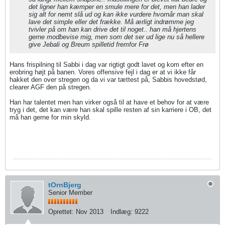
det ligner han kæmper en smule mere for det, men han lader
sig alt for nemt slå ud og kan ikke vurdere hvornår man skal
lave det simple eller det frække. Må ærligt indrømme jeg
tvivler på om han kan drive det til noget.. han må hjertens
gerne modbevise mig, men som det ser ud lige nu så hellere
give Jebali og Breum spilletid fremfor Frø
Hans frispilning til Sabbi i dag var rigtigt godt lavet og kom efter en
erobring højt på banen. Vores offensive fejl i dag er at vi ikke får
hakket den over stregen og da vi var tættest på, Sabbis hovedstød,
clearer AGF den på stregen.
Han har talentet men han virker også til at have et behov for at være
tryg i det, det kan være han skal spille resten af sin karriere i OB, det
må han gerne for min skyld.
tOrnBjerg
Senior Member
Oprettet:
Nov 2013
Indlæg:
9222