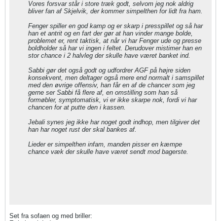
Vores forsvar står i store træk godt, selvom jeg nok aldrig
bliver fan af Skjelvik, der kommer simpelthen for lidt fra ham.
Fenger spiller en god kamp og er skarp i presspillet og så har
han et antrit og en fart der gør at han vinder mange bolde,
problemet er, rent taktisk, at når vi har Fenger ude og presse
boldholder så har vi ingen i feltet. Derudover mistimer han en
stor chance i 2 halvleg der skulle have været banket ind.
Sabbi gør det også godt og udfordrer AGF på højre siden
konsekvent, men deltager også mere end normalt i samspillet
med den øvrige offensiv, han får en af de chancer som jeg
gerne ser Sabbi få flere af, en omstilling som han så
formøbler, symptomatisk, vi er ikke skarpe nok, fordi vi har
chancen for at putte den i kassen.
Jebali synes jeg ikke har noget godt indhop, men tilgiver det
han har noget rust der skal bankes af.
Lieder er simpelthen infam, manden pisser en kæmpe
chance væk der skulle have været sendt mod bagerste.
Set fra sofaen og med briller: