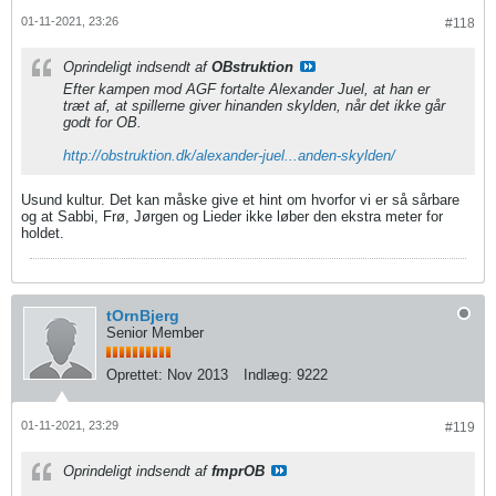
01-11-2021, 23:26
#118
Oprindeligt indsendt af
OBstruktion
Efter kampen mod AGF fortalte Alexander Juel, at han er
træt af, at spillerne giver hinanden skylden, når det ikke går
godt for OB.
http://obstruktion.dk/alexander-juel...anden-skylden/
Usund kultur. Det kan måske give et hint om hvorfor vi er så sårbare
og at Sabbi, Frø, Jørgen og Lieder ikke løber den ekstra meter for
holdet.
tOrnBjerg
Senior Member
Oprettet:
Nov 2013
Indlæg:
9222
01-11-2021, 23:29
#119
Oprindeligt indsendt af
fmprOB