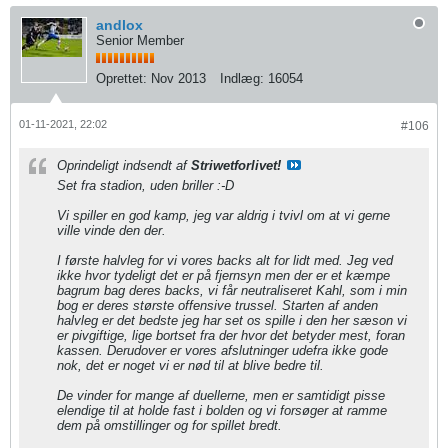
andlox
Senior Member
Oprettet:
Nov 2013
Indlæg:
16054
01-11-2021, 22:02
#106
Oprindeligt indsendt af
Striwetforlivet!
Set fra stadion, uden briller :-D
​​​​​​Vi spiller en god kamp, jeg var aldrig i tvivl om at vi gerne
ville vinde den der.
I første halvleg for vi vores backs alt for lidt med. Jeg ved
ikke hvor tydeligt det er på fjernsyn men der er et kæmpe
bagrum bag deres backs, vi får neutraliseret Kahl, som i min
bog er deres største offensive trussel. Starten af anden
halvleg er det bedste jeg har set os spille i den her sæson vi
er pivgiftige, lige bortset fra der hvor det betyder mest, foran
kassen. Derudover er vores afslutninger udefra ikke gode
nok, det er noget vi er nød til at blive bedre til.
De vinder for mange af duellerne, men er samtidigt pisse
elendige til at holde fast i bolden og vi forsøger at ramme
dem på omstillinger og for spillet bredt.