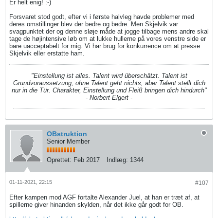
Er helt enig! :-)
Forsvaret stod godt, efter vi i første halvleg havde problemer med
deres omstillinger blev der bedre og bedre. Men Skjelvik var
svagpunktet der og denne sløje måde at jogge tilbage mens andre skal
tage de højintensive løb om at lukke hullerne på vores venstre side er
bare uacceptabelt for mig. Vi har brug for konkurrence om at presse
Skjelvik eller erstatte ham.
"Einstellung ist alles. Talent wird überschätzt. Talent ist
Grundvoraussetzung, ohne Talent geht nichts, aber Talent stellt dich
nur in die Tür. Charakter, Einstellung und Fleiß bringen dich hindurch"
- Norbert Elgert -
OBstruktion
Senior Member
Oprettet:
Feb 2017
Indlæg:
1344
01-11-2021, 22:15
#107
Efter kampen mod AGF fortalte Alexander Juel, at han er træt af, at
spillerne giver hinanden skylden, når det ikke går godt for OB.