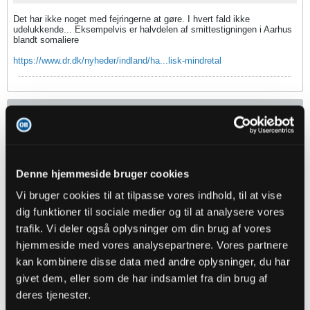
Det har ikke noget med fejringerne at gøre. I hvert fald ikke
udelukkende... Eksempelvis er halvdelen af smittestigningen i Aarhus
blandt somaliere
https://www.dr.dk/nyheder/indland/ha...lisk-mindretal
Christian89
Senior Member
Oprettet:
Nov 2013
Indlæg:
2493
Denne hjemmeside bruger cookies
18-09-2020, 09:32
#68
Vi bruger cookies til at tilpasse vores indhold, til at vise
Jeg plejer at "heppe" på danske hold i Europa, sådan for dansk
dig funktioner til sociale medier og til at analysere vores
fodbolds skyld. Jeg sad dog efter kampen Mura og AGF igår og
frydede mig en smule. De virker bare så indbilske i AGF, så det var
trafik. Vi deler også oplysninger om din brug af vores
betryggende at se dem spille som en sæk kartofler, mod et hold de
fleste danske superligamandskaber kunne have blæst bagover.
hjemmeside med vores analysepartnere. Vores partnere
kan kombinere disse data med andre oplysninger, du har
Havde vi dog bare slået AGF i den kamp.
givet dem, eller som de har indsamlet fra din brug af
deres tjenester.