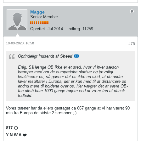
Magge
Senior Member
Oprettet:
Jul 2014
Indlæg:
11259
18-09-2020, 16:58
#75
Oprindeligt indsendt af
Sheed
Enig. Så længe OB ikke er et sted, hvor vi hver sæson
kæmper med om de europæiske pladser og jævnligt
kvalificerer os, så gavner det os ikke en skid, at de andre
laver resultater i Europa, det er kun med til at distancere os
endnu mere til holdene over os. Her vægter det at være OB-
fan altså bare 1000 gange højere end at være fan af dansk
fodbold.
Vores træner har da ellers gentaget ca 667 gange at vi har været 90
min fra Europa de sidste 2 sæsoner ;-)
817 ⚪️
Y.N.W.A ❤️