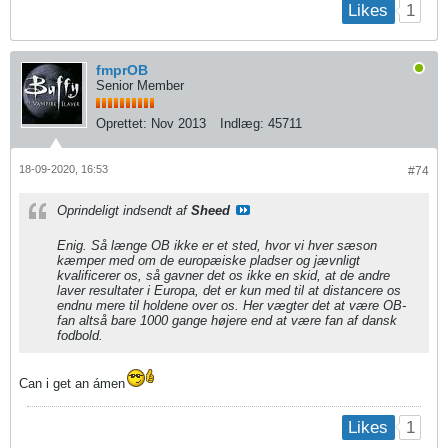
1
Likes
fmprOB
Senior Member
Oprettet:
Nov 2013
Indlæg:
45711
18-09-2020, 16:53
#74
Oprindeligt indsendt af
Sheed
Enig. Så længe OB ikke er et sted, hvor vi hver sæson
kæmper med om de europæiske pladser og jævnligt
kvalificerer os, så gavner det os ikke en skid, at de andre
laver resultater i Europa, det er kun med til at distancere os
endnu mere til holdene over os. Her vægter det at være OB-
fan altså bare 1000 gange højere end at være fan af dansk
fodbold.
Can i get an ámen
1
Likes