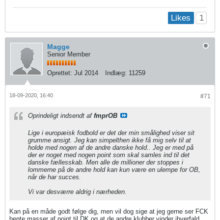
1
Likes
Magge
Senior Member
Oprettet:
Jul 2014
Indlæg:
11259
18-09-2020, 16:40
#71
Oprindeligt indsendt af
fmprOB
Lige i europæisk fodbold er det der min smålighed viser sit
grumme ansigt. Jeg kan simpelthen ikke få mig selv til at
holde med nogen af de andre danske hold.. Jeg er med på
der er noget med nogen point som skal samles ind til det
danske fællesskab. Men alle de millioner der stoppes i
lommerne på de andre hold kan kun være en ulempe for OB,
når de har succes.
Vi var desværre aldrig i nærheden.
Kan på en måde godt følge dig, men vil dog sige at jeg gerne ser FCK
hente masser af point til DK og at de andre klubber vinder ihverfald