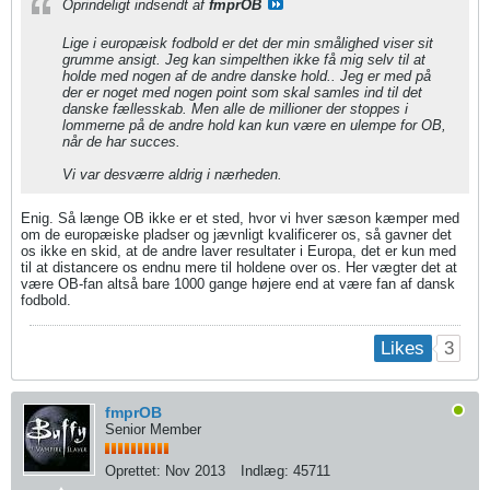
Oprindeligt indsendt af
fmprOB
Lige i europæisk fodbold er det der min smålighed viser sit
grumme ansigt. Jeg kan simpelthen ikke få mig selv til at
holde med nogen af de andre danske hold.. Jeg er med på
der er noget med nogen point som skal samles ind til det
danske fællesskab. Men alle de millioner der stoppes i
lommerne på de andre hold kan kun være en ulempe for OB,
når de har succes.
Vi var desværre aldrig i nærheden.
Enig. Så længe OB ikke er et sted, hvor vi hver sæson kæmper med
om de europæiske pladser og jævnligt kvalificerer os, så gavner det
os ikke en skid, at de andre laver resultater i Europa, det er kun med
til at distancere os endnu mere til holdene over os. Her vægter det at
være OB-fan altså bare 1000 gange højere end at være fan af dansk
fodbold.
3
Likes
fmprOB
Senior Member
Oprettet:
Nov 2013
Indlæg:
45711