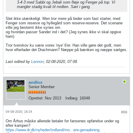
3-4-3 med Sabbi og Jebali som fløje og Fenger på top. Vi
mangler stadig kvali til midten. Sæt i gang.
Slet ikke utænkeligt. Men tror mere på lieder som fast starter, med
Fenger som reserve og hyllegård som reserve-reserve. Det scenarie
ville jeg bestemt ikke synes om.
og hvordan passer Sander ind i det? (Jeg synes ikke vi skal opgive
ham)
Tror tverskov ku være vores 'nye' 6'er. Han ville gøre det godt, men
hvor efterlader det Drachmann? Næppe på bænken og næppe sælges.
Last edited by
Lennon
;
02-08-2020, 07:08
.
andlox
Senior Member
Oprettet:
Nov 2013
Indlæg:
16049
04-08-2020, 18:24
#66
Om Århus måske allerede betaler for fansenes opførelse under og
efter kampen?
https://www.dr.dk/nyheder/indland/mo...ere-genaabning