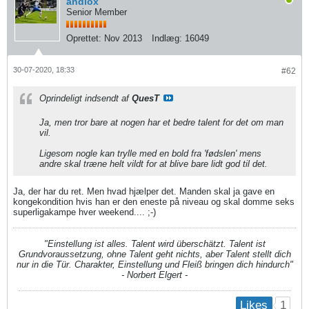
andlox
Senior Member
Oprettet:
Nov 2013
Indlæg:
16049
30-07-2020, 18:33
#62
Oprindeligt indsendt af
QuesT
Ja, men tror bare at nogen har et bedre talent for det om man
vil.
Ligesom nogle kan trylle med en bold fra 'fødslen' mens
andre skal træne helt vildt for at blive bare lidt god til det.
Ja, der har du ret. Men hvad hjælper det. Manden skal ja gave en
kongekondition hvis han er den eneste på niveau og skal domme seks
superligakampe hver weekend.... ;-)
"Einstellung ist alles. Talent wird überschätzt. Talent ist
Grundvoraussetzung, ohne Talent geht nichts, aber Talent stellt dich
nur in die Tür. Charakter, Einstellung und Fleiß bringen dich hindurch"
- Norbert Elgert -
1
Likes