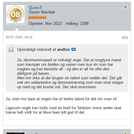
QuesT
Senior Member
Oprettet:
Nov 2013
Indlæg:
2288
30-07-2020, 18:19
#61
Oprindeligt indsendt af
andlox
Ja, dommerniveauet er virkeligt ringe. Der er toogtyve mand
som kæmper om bolden og sejren men kun én som har
magten og kan beslutte alt - og den er alt for ofte den
dårligste på banen...
Men tror ikke at der bruges en talent som redder det. Det går
vek om uddannelse og dommertræning som man skal steppe
op med og det koster vel. Der skal investeres.
Ja, men tror bare at nogen har et bedre talent for det om man vil.
Ligesom nogle kan trylle med en bold fra 'fødslen' mens andre skal
træne helt vildt for at blive bare lidt god til det.