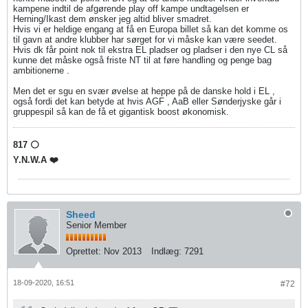
kampene indtil de afgørende play off kampe undtagelsen er
Herning/Ikast dem ønsker jeg altid bliver smadret.
Hvis vi er heldige engang at få en Europa billet så kan det komme os
til gavn at andre klubber har sørget for vi måske kan være seedet.
Hvis dk får point nok til ekstra EL pladser og pladser i den nye CL så
kunne det måske også friste NT til at føre handling og penge bag
ambitionerne .
Men det er sgu en svær øvelse at heppe på de danske hold i EL ,
også fordi det kan betyde at hvis AGF , AaB eller Sønderjyske går i
gruppespil så kan de få et gigantisk boost økonomisk.
817 ⚪️
Y.N.W.A ❤️
Sheed
Senior Member
Oprettet:
Nov 2013
Indlæg:
7291
18-09-2020, 16:51
#72