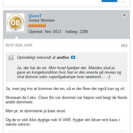
QuesT
Senior Member
Oprettet:
Nov 2013
Indlæg:
2288
30-07-2020, 19:50
#63
Oprindeligt indsendt af
andlox
Ja, der har du ret. Men hvad hjælper det. Manden skal ja
gave en kongekondition hvis han er den eneste på niveau og
skal domme seks superligakampe hver weekend.... ;-)
Ja, men jeg tror at kommer der en, så er der flere der også kan og vil.
Niveauet da f.eks. Claus Bo var dommer var højere ved langt de fleste
andre dommere.
Men pt. er dommerne jo bare skod.
Og de er slet ikke dygtige nok til VAR, frygter det bliver rent kaos i
næste sæson.