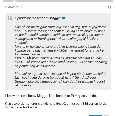
18-09-2020, 16:51
#73
Oprindeligt indsendt af
Magge
Kan på en måde godt følge dig, men vil dog sige at jeg gerne
ser FCK hente masser af point til DK og at de andre klubber
vinder ihverfald kampene indtil de afgørende play off kampe
undtagelsen er Herning/Ikast dem ønsker jeg altid bliver
smadret.
Hvis vi er heldige engang at få en Europa billet så kan det
komme os til gavn at andre klubber har sørget for vi måske
kan være seedet.
Hvis dk får point nok til ekstra EL pladser og pladser i den
nye CL så kunne det måske også friste NT til at føre handling
og penge bag ambitionerne .
Men det er sgu en svær øvelse at heppe på de danske hold i
EL , også fordi det kan betyde at hvis AGF , AaB eller
Sønderjyske går i gruppespil så kan de få et gigantisk boost
økonomisk.
I know i know i know Magge. Kan bare ikke få mig selv til det.
Kan være det ændrer sig lidt hvis det på et tidspunkt bliver en fordel
for os. Ikke før herfra