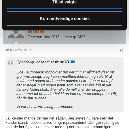
Tillad valgte
2
Likes
Kun nødvendige cookies
Christian89
Senior Member
Oprettet:
Nov 2013
Indlæg:
2493
18-09-2020, 15:31
#70
Oprindeligt indsendt af
fmprOB
Lige i europæisk fodbold er det der min smålighed viser sit
grumme ansigt. Jeg kan simpelthen ikke få mig selv til at
holde med nogen af de andre danske hold.. Jeg er med på
der er noget med nogen point som skal samles ind til det
danske fællesskab. Men alle de millioner der stoppes i
lommerne på de andre hold kan kun være en ulempe for OB,
når de har succes.
Vi var desværre aldrig i nærheden.
Ja, kender mange der har det sådan. Jeg synes nu bare selv det
klæder dansk fodbold at være rigt repræsenteret. Det gør naturligvis
ondt de her år, vi ikke selv er med.. :) det skal nok komme igen.