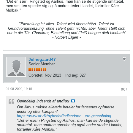
"Det er især i Ringsted og Aarhus, man kan se de stigende smittetal,
men smitten spreder sig også andre steder i landet, fortæller Kåre
Mølbak."
"Einstellung ist alles. Talent wird überschätzt. Talent ist
Grundvoraussetzung, ohne Talent geht nichts, aber Talent stellt dich
nur in die Tür. Charakter, Einstellung und Fleiß bringen dich hindurch"
- Norbert Elgert -
Jelnegaard47
Senior Member
Oprettet:
Nov 2013
Indlæg:
327
04-08-2020, 19:15
#67
Oprindeligt indsendt af
andlox
Om Århus måske allerede betaler for fansenes opførelse
under og efter kampen?
https://www.dr.dk/nyheder/indland/mo...ere-genaabning
"Det er især i Ringsted og Aarhus, man kan se de stigende
smittetal, men smitten spreder sig også andre steder i landet,
fortæller Kåre Mølbak."