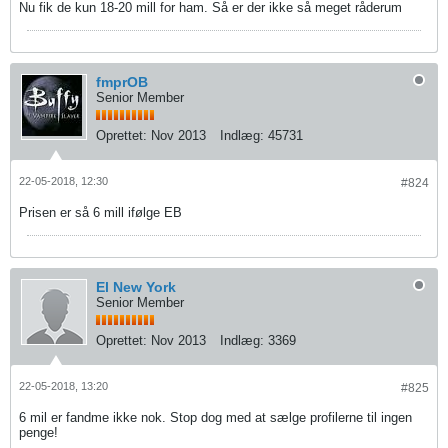
Nu fik de kun 18-20 mill for ham. Så er der ikke så meget råderum
fmprOB
Senior Member
Oprettet:
Nov 2013
Indlæg:
45731
22-05-2018, 12:30
#824
Prisen er så 6 mill ifølge EB
El New York
Senior Member
Oprettet:
Nov 2013
Indlæg:
3369
22-05-2018, 13:20
#825
6 mil er fandme ikke nok. Stop dog med at sælge profilerne til ingen
penge!