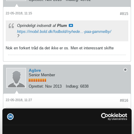
22-05-2018, 11:15
#815
Oprindeligt indsendt af
Plum
https://mobil.bold.dk/fodbold/nyhede...-paa-gammelby/
?
Nok en forkert tråd da det ikke er os. Men et interessant skifte
Agbre
Senior Member
Oprettet:
Nov 2013
Indlæg:
6838
22-05-2018, 11:27
#816
Oprindeligt indsendt af
fmprOB
Nok en forkert tråd da det ikke er os. Men et interessant
skifte