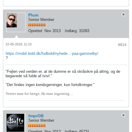
Plum
Senior Member
Oprettet:
Nov 2013
Indlæg:
31093
22-05-2018, 11:10
#814
https://mobil.bold.dk/fodbold/nyhede...-paa-gammelby/
?
"Fejlen ved verden er, at de dumme er så skråsikre på alting, og de
begavede så fulde af tvivl."
"Der findes ingen kendsgerninger, kun fortolkninger."
Venter man for længe, får man ingenting ...
fmprOB
Senior Member
Oprettet:
Nov 2013
Indlæg:
45731