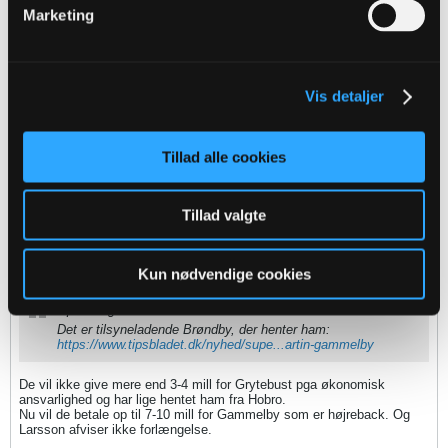
Oprindeligt indsendt af
tOrnBjerg
Marketing
Tror også han landet i ,FCM. Der skulle komme 2 nye i denne
uge.
Det er tilsyneladende Brøndby, der henter ham:
https://www.tipsbladet.dk/nyhed/supe...artin-gammelby
Vis detaljer
Tillad alle cookies
fmprOB
Senior Member
Tillad valgte
Oprettet:
Nov 2013
Indlæg:
45731
22-05-2018, 11:51
#819
Kun nødvendige cookies
Oprindeligt indsendt af
Orskov
Det er tilsyneladende Brøndby, der henter ham:
https://www.tipsbladet.dk/nyhed/supe...artin-gammelby
De vil ikke give mere end 3-4 mill for Grytebust pga økonomisk
ansvarlighed og har lige hentet ham fra Hobro.
Nu vil de betale op til 7-10 mill for Gammelby som er højreback. Og
Larsson afviser ikke forlængelse.