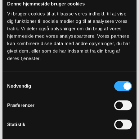
Kan bestemt heller ikke se det skulle være os. Han er alt for dyr og
Denne hjemmeside bruger cookies
hvis vi skulle ud og bruge så mange penge ville det nok heller ikke
være på den position, hvor vi er bedst besat.
Vi bruger cookies til at tilpasse vores indhold, til at vise
dig funktioner til sociale medier og til at analysere vores
trafik. Vi deler også oplysninger om din brug af vores
tOrnBjerg
hjemmeside med vores analysepartnere. Vores partnere
Senior Member
kan kombinere disse data med andre oplysninger, du har
Oprettet:
Nov 2013
Indlæg:
9222
givet dem, eller som de har indsamlet fra din brug af
deres tjenester.
22-05-2018, 11:39
#817
Tror også han landet i ,FCM. Der skulle komme 2 nye i denne uge.
Samtykkevalg
Nødvendig
Orskov
Senior Member
Præferencer
Oprettet:
Nov 2013
Indlæg:
2892
Statistik
22-05-2018, 11:44
#818