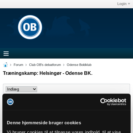
Login
Forum
Club OB's debatforum
Odense Boldklub
Træningskamp: Helsingør - Odense BK.
Filter
Previous
1
2
3
4
5
Denne hjemmeside bruger cookies
Vi bruger cookies til at tilpasse vores indhold, til at vise