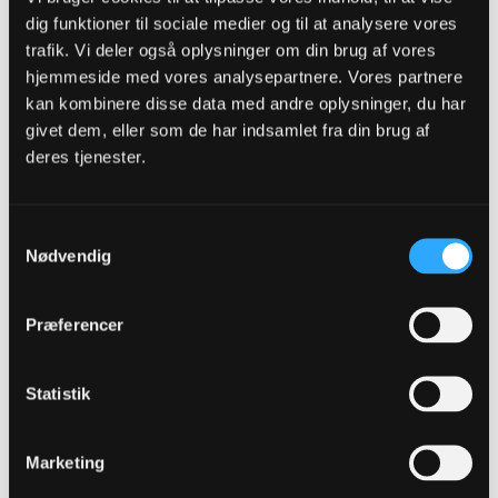
dig funktioner til sociale medier og til at analysere vores
manner
Senior Member
trafik. Vi deler også oplysninger om din brug af vores
hjemmeside med vores analysepartnere. Vores partnere
Oprettet:
Nov 2013
Indlæg:
11264
kan kombinere disse data med andre oplysninger, du har
givet dem, eller som de har indsamlet fra din brug af
24-01-2016, 17:28
#61
deres tjenester.
Oprindeligt indsendt af
OleKBH
Måske noget i den her stil:
Samtykkevalg
Koval
Nødvendig
Lund - Hallgrimur - Tingager - Ari
Desler - El Makrini - Izzunna - Greve
Zohore - Festersen
Præferencer
Alternativer: AK47, JJT, Lasse, Magnus P., Azer, ,
Falkesgaard, Barrett,
Yao, Lucas J., Radza.
Statistik
jeg tror da hvis Falk er her til den tid får han overdraget ansvaret for vk
eller off. midt
Marketing
Believe OB