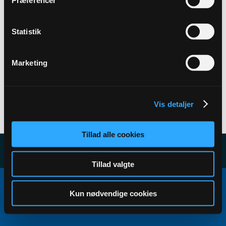
Præferencer
Back to Profile
Statistik
Marketing
Vis detaljer
User has no subscribers to display...
Tillad alle cookies
Tillad valgte
Copyright ©2000 - 2026, Jelsoft Enterprises Ltd.
All times are GMT+1. This page was generated at 17:11.
Kun nødvendige cookies