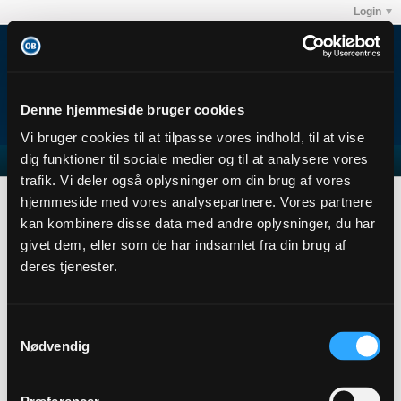
Login
Denne hjemmeside bruger cookies
Vi bruger cookies til at tilpasse vores indhold, til at vise
dig funktioner til sociale medier og til at analysere vores
trafik. Vi deler også oplysninger om din brug af vores
Math6789
Abonnementer
hjemmeside med vores analysepartnere. Vores partnere
Subscription
kan kombinere disse data med andre oplysninger, du har
givet dem, eller som de har indsamlet fra din brug af
Math6789
deres tjenester.
Member
Sidste handling: 01-08-2026, 15:09
Joined: 22-06-2022
Samtykkevalg
Location:
Nødvendig
Abonnementer
1
Subscribers
0