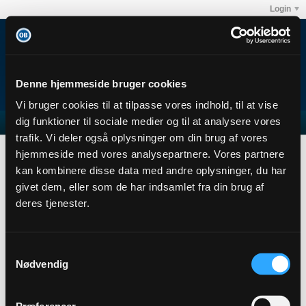
Login
Denne hjemmeside bruger cookies
Vi bruger cookies til at tilpasse vores indhold, til at vise
dig funktioner til sociale medier og til at analysere vores
trafik. Vi deler også oplysninger om din brug af vores
eilman
Abonnementer
hjemmeside med vores analysepartnere. Vores partnere
Subscription
kan kombinere disse data med andre oplysninger, du har
givet dem, eller som de har indsamlet fra din brug af
eilman
deres tjenester.
Senior Member
Sidste handling: 15-10-2023, 17:24
Joined: 26-11-2013
Samtykkevalg
Location:
Nødvendig
Abonnementer
0
Subscribers
0