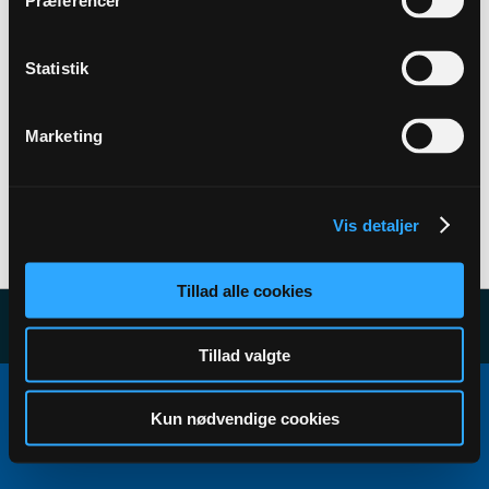
Præferencer
Back to Profile
Statistik
Marketing
Vis detaljer
User has no subscribers to display...
Tillad alle cookies
Tillad valgte
Copyright ©2000 - 2026, Jelsoft Enterprises Ltd.
All times are GMT+1. This page was generated at 00:41.
Kun nødvendige cookies