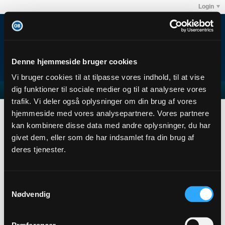
Login
Denne hjemmeside bruger cookies
Vi bruger cookies til at tilpasse vores indhold, til at vise
dig funktioner til sociale medier og til at analysere vores
trafik. Vi deler også oplysninger om din brug af vores
eilman
Subscribers
hjemmeside med vores analysepartnere. Vores partnere
Subscription
kan kombinere disse data med andre oplysninger, du har
givet dem, eller som de har indsamlet fra din brug af
eilman
deres tjenester.
Senior Member
Sidste handling: 15-10-2023, 17:24
Joined: 26-11-2013
Samtykkevalg
Location:
Nødvendig
Abonnementer
0
Subscribers
0