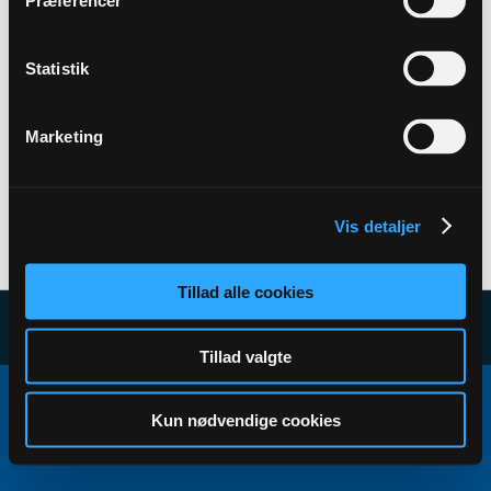
Præferencer
Back to Profile
Statistik
Marketing
Vis detaljer
User has no subscribers to display...
Tillad alle cookies
Tillad valgte
Copyright ©2000 - 2026, Jelsoft Enterprises Ltd.
All times are GMT+1. This page was generated at 17:46.
Kun nødvendige cookies