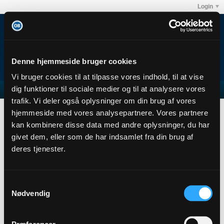
Login
Denne hjemmeside bruger cookies
Vi bruger cookies til at tilpasse vores indhold, til at vise
dig funktioner til sociale medier og til at analysere vores
trafik. Vi deler også oplysninger om din brug af vores
B(ob)
Subscribers
hjemmeside med vores analysepartnere. Vores partnere
Subscription
kan kombinere disse data med andre oplysninger, du har
givet dem, eller som de har indsamlet fra din brug af
B(ob)
deres tjenester.
Senior Member
Sidste handling: i dag, 13:18
Joined: 26-11-2013
Samtykkevalg
Location:
Nødvendig
Abonnementer
1
Subscribers
0