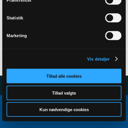
Præferencer
Back to Profile
Statistik
Marketing
Vis detaljer
User has no subscribers to display...
Tillad alle cookies
Tillad valgte
Copyright ©2000 - 2026, Jelsoft Enterprises Ltd.
All times are GMT+1. This page was generated at 19:12.
Kun nødvendige cookies